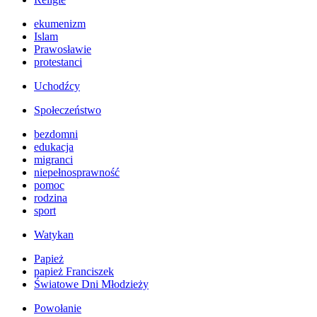
ekumenizm
Islam
Prawosławie
protestanci
Uchodźcy
Społeczeństwo
bezdomni
edukacja
migranci
niepełnosprawność
pomoc
rodzina
sport
Watykan
Papież
papież Franciszek
Światowe Dni Młodzieży
Powołanie