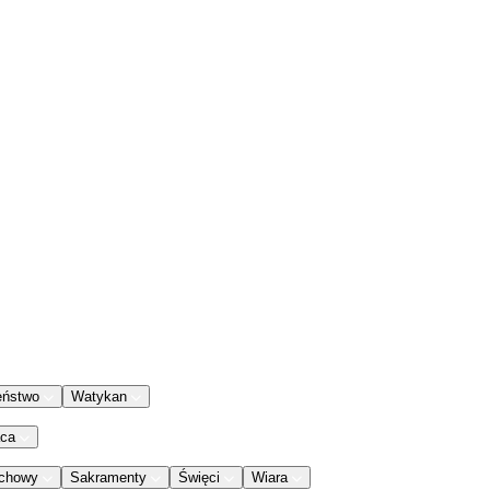
eństwo
Watykan
aca
chowy
Sakramenty
Święci
Wiara