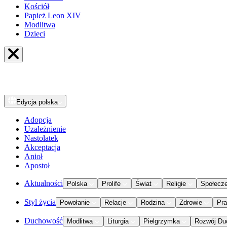
Kościół
Papież Leon XIV
Modlitwa
Dzieci
Edycja
polska
Adopcja
Uzależnienie
Nastolatek
Akceptacja
Anioł
Apostoł
Aktualności
Polska
Prolife
Świat
Religie
Społecz
Styl życia
Powołanie
Relacje
Rodzina
Zdrowie
Pr
Duchowość
Modlitwa
Liturgia
Pielgrzymka
Rozwój Du