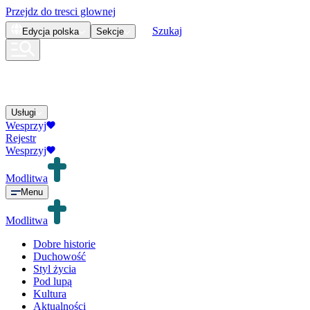
Przejdz do tresci glownej
Szukaj
Edycja
polska
Sekcje
Usługi
Wesprzyj
Rejestr
Wesprzyj
Modlitwa
Menu
Modlitwa
Dobre historie
Duchowość
Styl życia
Pod lupą
Kultura
Aktualności