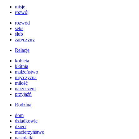
misje
rozwój
rozwód
seks
ślub
zaręczyny
Relacje
kobieta
kłótnia
małżeństwo
mężczyzna
miłość
narzeczeni
przyjaźń
Rodzina
dom
dziadkowie
dzieci
macierzyństwo
nastolatki