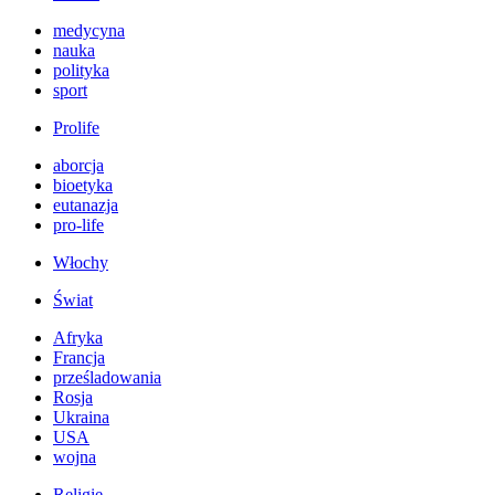
medycyna
nauka
polityka
sport
Prolife
aborcja
bioetyka
eutanazja
pro-life
Włochy
Świat
Afryka
Francja
prześladowania
Rosja
Ukraina
USA
wojna
Religie