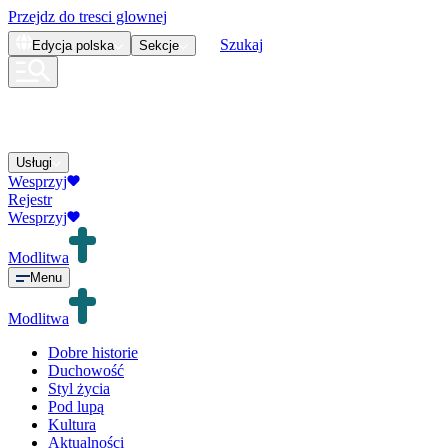
Przejdz do tresci glownej
Szukaj
Edycja
polska
Sekcje
Usługi
Wesprzyj
Rejestr
Wesprzyj
Modlitwa
Menu
Modlitwa
Dobre historie
Duchowość
Styl życia
Pod lupą
Kultura
Aktualności