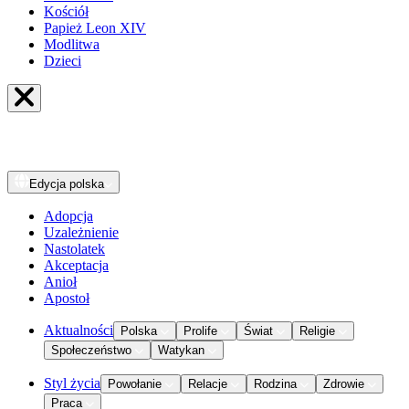
Kościół
Papież Leon XIV
Modlitwa
Dzieci
Edycja
polska
Adopcja
Uzależnienie
Nastolatek
Akceptacja
Anioł
Apostoł
Aktualności
Polska
Prolife
Świat
Religie
Społeczeństwo
Watykan
Styl życia
Powołanie
Relacje
Rodzina
Zdrowie
Praca