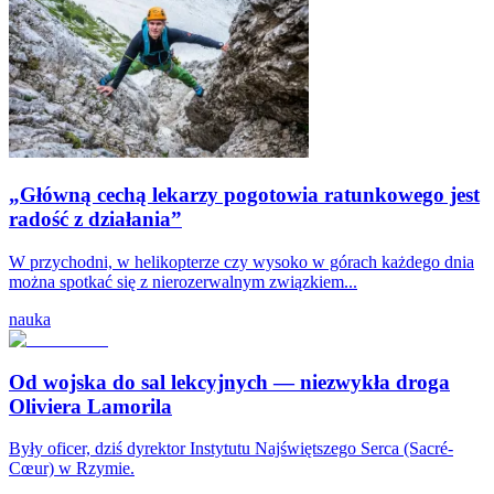
„Główną cechą lekarzy pogotowia ratunkowego jest
radość z działania”
W przychodni, w helikopterze czy wysoko w górach każdego dnia
można spotkać się z nierozerwalnym związkiem...
nauka
Od wojska do sal lekcyjnych — niezwykła droga
Oliviera Lamorila
Były oficer, dziś dyrektor Instytutu Najświętszego Serca (Sacré-
Cœur) w Rzymie.