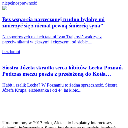
niepełnosprawność
Bez wsparcia narzeczonej trudno byłoby mi
zmierzyć się z niemal pewną śmiercią syna”
Na sportowych matach tatami Ivan Trajkovič walczył z
przeciwnikami większymi i cięższymi od siebie....
bezdomni
Siostra Józefa skradła serca kibiców Lecha Poznań.
Podczas meczu poszła z przełożoną do Kotła…
Habit i szalik Lecha? W Poznaniu to żadna sprzeczność. Siostra
Józefa Krupa, elżbietanka i od 44 lat kibic...
Uruchomiony w 2013 roku, Aleteia to bezpłatny internetowy
dziennik informacyjny. Strona jest dostępna w sześciu językach