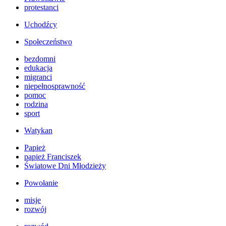
protestanci
Uchodźcy
Społeczeństwo
bezdomni
edukacja
migranci
niepełnosprawność
pomoc
rodzina
sport
Watykan
Papież
papież Franciszek
Światowe Dni Młodzieży
Powołanie
misje
rozwój