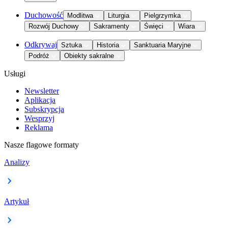
Duchowość
Modlitwa
Liturgia
Pielgrzymka
Rozwój Duchowy
Sakramenty
Święci
Wiara
Odkrywaj
Sztuka
Historia
Sanktuaria Maryjne
Podróż
Obiekty sakralne
Usługi
Newsletter
Aplikacja
Subskrypcja
Wesprzyj
Reklama
Nasze flagowe formaty
Analizy
Artykuł