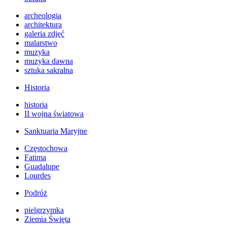
archeologia
architektura
galeria zdjęć
malarstwo
muzyka
muzyka dawna
sztuka sakralna
Historia
historia
II wojna światowa
Sanktuaria Maryjne
Częstochowa
Fatima
Guadalupe
Lourdes
Podróż
pielgrzymka
Ziemia Święta