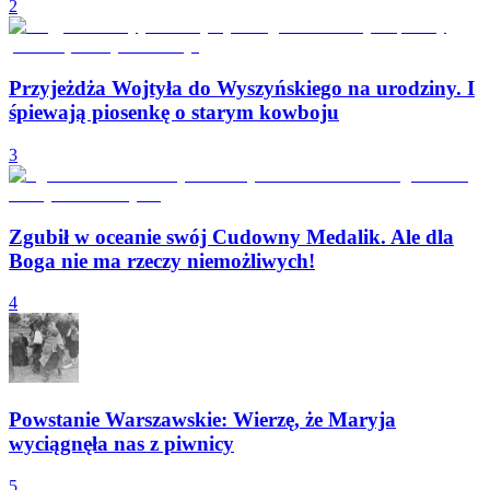
2
Przyjeżdża Wojtyła do Wyszyńskiego na urodziny. I
śpiewają piosenkę o starym kowboju
3
Zgubił w oceanie swój Cudowny Medalik. Ale dla
Boga nie ma rzeczy niemożliwych!
4
Powstanie Warszawskie: Wierzę, że Maryja
wyciągnęła nas z piwnicy
5