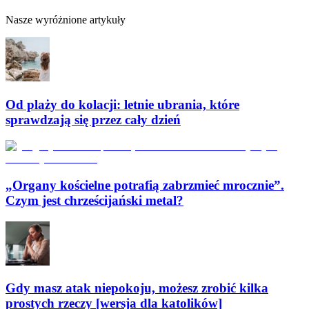
Nasze wyróżnione artykuły
Od plaży do kolacji: letnie ubrania, które
sprawdzają się przez cały dzień
„Organy kościelne potrafią zabrzmieć mrocznie”.
Czym jest chrześcijański metal?
Gdy masz atak niepokoju, możesz zrobić kilka
prostych rzeczy [wersja dla katolików]