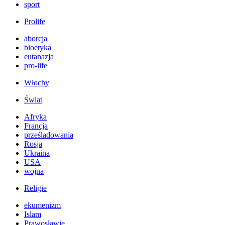
sport
Prolife
aborcja
bioetyka
eutanazja
pro-life
Włochy
Świat
Afryka
Francja
prześladowania
Rosja
Ukraina
USA
wojna
Religie
ekumenizm
Islam
Prawosławie