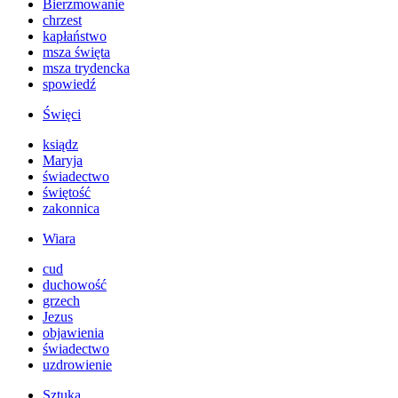
Bierzmowanie
chrzest
kapłaństwo
msza święta
msza trydencka
spowiedź
Święci
ksiądz
Maryja
świadectwo
świętość
zakonnica
Wiara
cud
duchowość
grzech
Jezus
objawienia
świadectwo
uzdrowienie
Sztuka