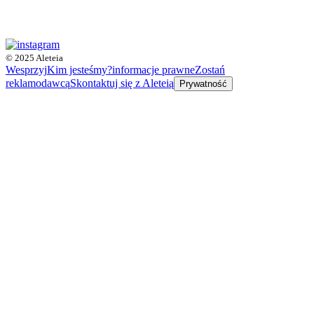
© 2025 Aleteia
Wesprzyj
Kim jesteśmy?
informacje prawne
Zostań
reklamodawcą
Skontaktuj się z Aleteią
Prywatność