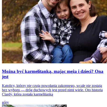
Można być karmelitanką, mając męża i dzieci? Ona
jest
Katolicy, którzy nie czują powołania zakonnego, wcale nie zostają
bez wyboru — dróg duchowych jest przed nimi wiele. Oto historia
Clardy, która została karmelitanką
góry