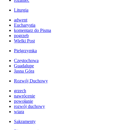
różaniec
Liturgia
adwent
Eucharystia
komentarz do Pisma
pogrzeb
Wielki Post
Pielgrzymka
Częstochowa
Guadalupe
Jasna Góra
Rozwój Duchowy
grzech
nawrócenie
powołanie
rozwój duchowy
wiara
Sakramenty