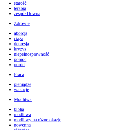
starość
terapia
zespół Downa
Zdrowie
aborcja
ciąża
depresja
kryzys
niepełnosprawność
pomoc
poród
Praca
pieniądze
wakacje
Modlitwa
biblia
modlitwa
modlitwy na różne okazje
nowenna