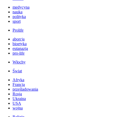
medycyna
nauka
polityka
sport
Prolife
aborcja
bioetyka
eutanazja
pro-life
Włochy
Świat
Afryka
Francja
prześladowania
Rosja
Ukraina
USA
wojna
Religie