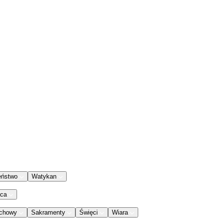
eństwo
Watykan
aca
chowy
Sakramenty
Święci
Wiara