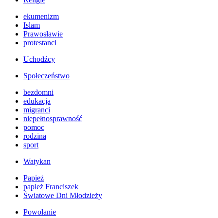
ekumenizm
Islam
Prawosławie
protestanci
Uchodźcy
Społeczeństwo
bezdomni
edukacja
migranci
niepełnosprawność
pomoc
rodzina
sport
Watykan
Papież
papież Franciszek
Światowe Dni Młodzieży
Powołanie