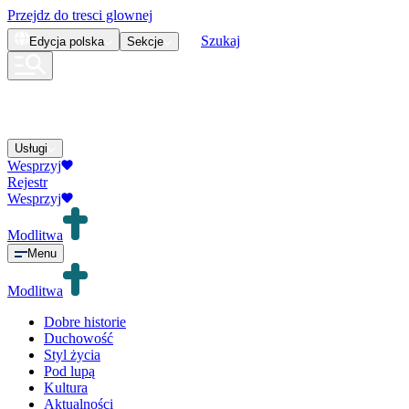
Przejdz do tresci glownej
Szukaj
Edycja
polska
Sekcje
Usługi
Wesprzyj
Rejestr
Wesprzyj
Modlitwa
Menu
Modlitwa
Dobre historie
Duchowość
Styl życia
Pod lupą
Kultura
Aktualności