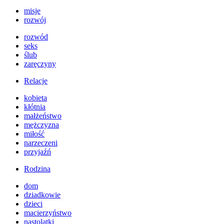
misje
rozwój
rozwód
seks
ślub
zaręczyny
Relacje
kobieta
kłótnia
małżeństwo
mężczyzna
miłość
narzeczeni
przyjaźń
Rodzina
dom
dziadkowie
dzieci
macierzyństwo
nastolatki