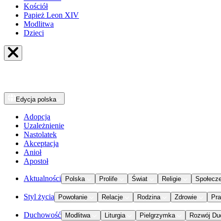
Kościół
Papież Leon XIV
Modlitwa
Dzieci
Edycja
polska
Adopcja
Uzależnienie
Nastolatek
Akceptacja
Anioł
Apostoł
Aktualności
Polska
Prolife
Świat
Religie
Społecz
Styl życia
Powołanie
Relacje
Rodzina
Zdrowie
Pr
Duchowość
Modlitwa
Liturgia
Pielgrzymka
Rozwój Du