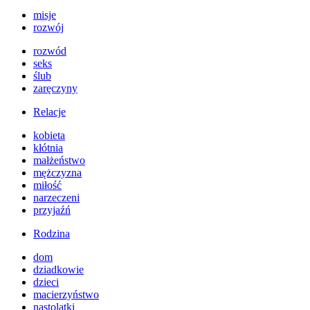
misje
rozwój
rozwód
seks
ślub
zaręczyny
Relacje
kobieta
kłótnia
małżeństwo
mężczyzna
miłość
narzeczeni
przyjaźń
Rodzina
dom
dziadkowie
dzieci
macierzyństwo
nastolatki