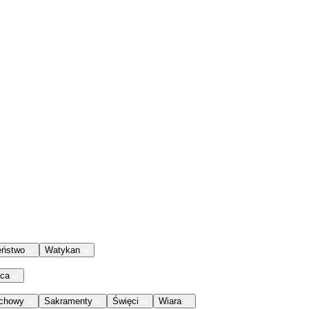
eństwo
Watykan
aca
chowy
Sakramenty
Święci
Wiara