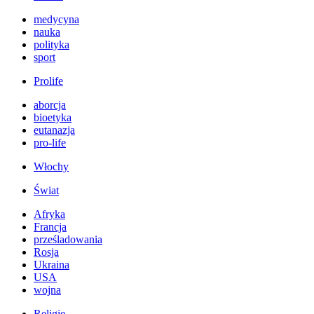
medycyna
nauka
polityka
sport
Prolife
aborcja
bioetyka
eutanazja
pro-life
Włochy
Świat
Afryka
Francja
prześladowania
Rosja
Ukraina
USA
wojna
Religie