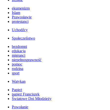
ekumenizm
Islam
Prawosławie
protestanci
Uchodźcy
Społeczeństwo
bezdomni
edukacja
migranci
niepełnosprawność
pomoc
rodzina
sport
Watykan
Papież
papież Franciszek
Światowe Dni Młodzieży
Powołanie