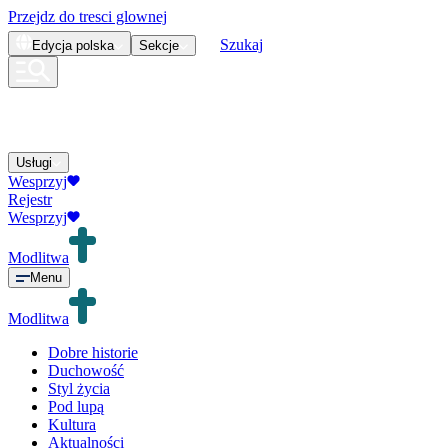
Przejdz do tresci glownej
Szukaj
Edycja
polska
Sekcje
Usługi
Wesprzyj
Rejestr
Wesprzyj
Modlitwa
Menu
Modlitwa
Dobre historie
Duchowość
Styl życia
Pod lupą
Kultura
Aktualności