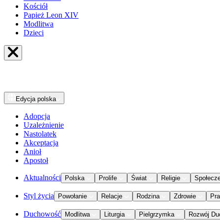
Kościół
Papież Leon XIV
Modlitwa
Dzieci
Edycja
polska
Adopcja
Uzależnienie
Nastolatek
Akceptacja
Anioł
Apostoł
Aktualności
Polska
Prolife
Świat
Religie
Społecz
Styl życia
Powołanie
Relacje
Rodzina
Zdrowie
Pr
Duchowość
Modlitwa
Liturgia
Pielgrzymka
Rozwój Du