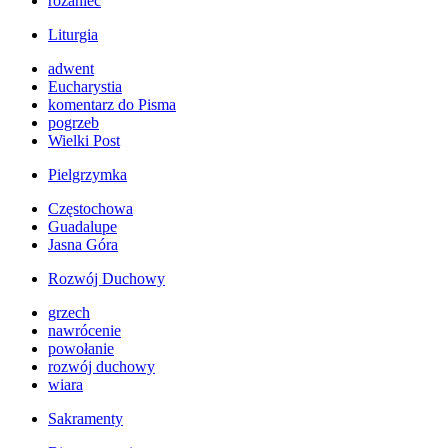
różaniec
Liturgia
adwent
Eucharystia
komentarz do Pisma
pogrzeb
Wielki Post
Pielgrzymka
Częstochowa
Guadalupe
Jasna Góra
Rozwój Duchowy
grzech
nawrócenie
powołanie
rozwój duchowy
wiara
Sakramenty