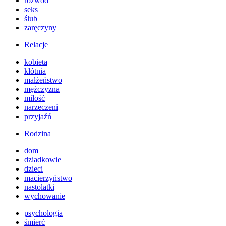
rozwód
seks
ślub
zaręczyny
Relacje
kobieta
kłótnia
małżeństwo
mężczyzna
miłość
narzeczeni
przyjaźń
Rodzina
dom
dziadkowie
dzieci
macierzyństwo
nastolatki
wychowanie
psychologia
śmierć