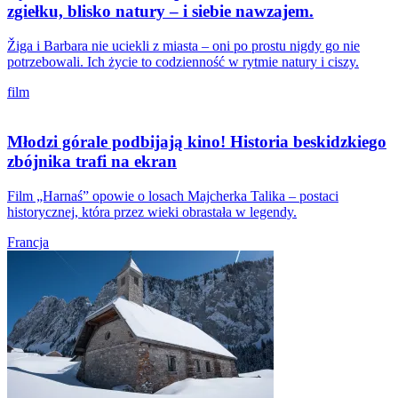
zgiełku, blisko natury – i siebie nawzajem.
Žiga i Barbara nie uciekli z miasta – oni po prostu nigdy go nie
potrzebowali. Ich życie to codzienność w rytmie natury i ciszy.
film
Młodzi górale podbijają kino! Historia beskidzkiego
zbójnika trafi na ekran
Film „Harnaś” opowie o losach Majcherka Talika – postaci
historycznej, która przez wieki obrastała w legendy.
Francja