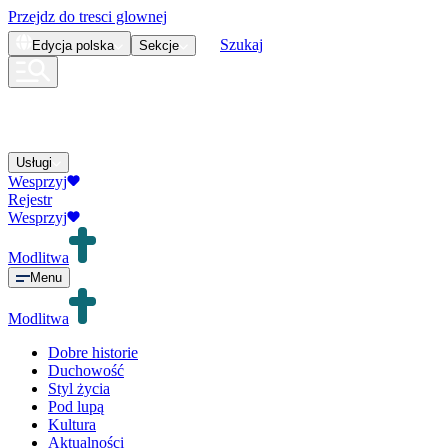
Przejdz do tresci glownej
Szukaj
Edycja
polska
Sekcje
Usługi
Wesprzyj
Rejestr
Wesprzyj
Modlitwa
Menu
Modlitwa
Dobre historie
Duchowość
Styl życia
Pod lupą
Kultura
Aktualności