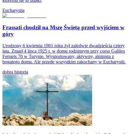
któremu się to udało.
Eucharystia
Frassati chodził na Mszę Świetą przed wyjściem w
góry
Urodzony 6 kwietnia 1901 roku żył zaledwie dwadzieścia cztery
lata. Zmarł 4 lipca 1925 r. w domu rodzinnym przy corso Galileo
Ferraris 70 w Turynie. Wysportowany, aktywny, alpinista z
bogatego domu. Ale przede wszystkim zakochany w Eucharystii.
dobra historia