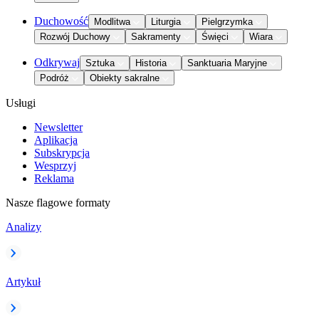
Duchowość
Modlitwa
Liturgia
Pielgrzymka
Rozwój Duchowy
Sakramenty
Święci
Wiara
Odkrywaj
Sztuka
Historia
Sanktuaria Maryjne
Podróż
Obiekty sakralne
Usługi
Newsletter
Aplikacja
Subskrypcja
Wesprzyj
Reklama
Nasze flagowe formaty
Analizy
Artykuł