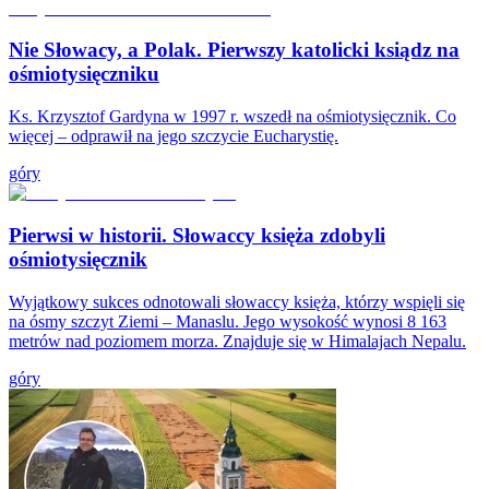
Nie Słowacy, a Polak. Pierwszy katolicki ksiądz na
ośmiotysięczniku
Ks. Krzysztof Gardyna w 1997 r. wszedł na ośmiotysięcznik. Co
więcej – odprawił na jego szczycie Eucharystię.
góry
Pierwsi w historii. Słowaccy księża zdobyli
ośmiotysięcznik
Wyjątkowy sukces odnotowali słowaccy księża, którzy wspięli się
na ósmy szczyt Ziemi – Manaslu. Jego wysokość wynosi 8 163
metrów nad poziomem morza. Znajduje się w Himalajach Nepalu.
góry