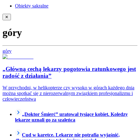
Obiekty sakralne
✕
góry
góry
„Główną cechą lekarzy pogotowia ratunkowego jest
radość z działania”
W przychodni, w helikopterze czy wysoko w górach każdego dnia
można spotkać się z nierozerwalnym związkiem profesjonalizmu i
człowieczeństwa
„Doktor Śmierć” uratował tysiące kobiet. Koledzy
lekarze uznali go za szaleńca
Cud w karetce. Lekarze nie potrafią wyjaśnić,