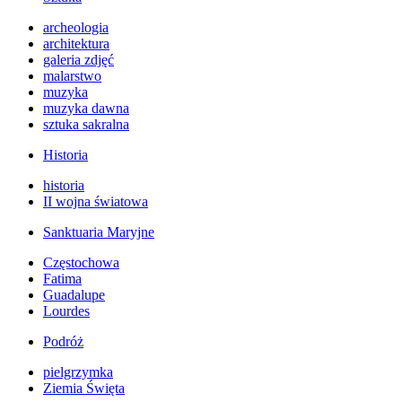
archeologia
architektura
galeria zdjęć
malarstwo
muzyka
muzyka dawna
sztuka sakralna
Historia
historia
II wojna światowa
Sanktuaria Maryjne
Częstochowa
Fatima
Guadalupe
Lourdes
Podróż
pielgrzymka
Ziemia Święta