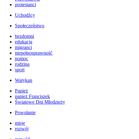
protestanci
Uchodźcy
Społeczeństwo
bezdomni
edukacja
migranci
niepełnosprawność
pomoc
rodzina
sport
Watykan
Papież
papież Franciszek
Światowe Dni Młodzieży
Powołanie
misje
rozwój