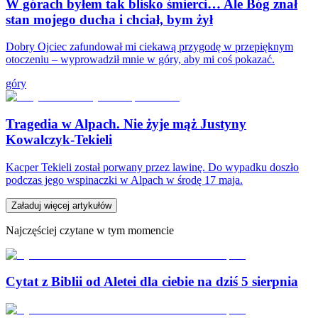
W górach byłem tak blisko śmierci… Ale Bóg znał
stan mojego ducha i chciał, bym żył
Dobry Ojciec zafundował mi ciekawą przygodę w przepięknym
otoczeniu – wyprowadził mnie w góry, aby mi coś pokazać.
góry
Tragedia w Alpach. Nie żyje mąż Justyny
Kowalczyk-Tekieli
Kacper Tekieli został porwany przez lawinę. Do wypadku doszło
podczas jego wspinaczki w Alpach w środę 17 maja.
Załaduj więcej artykułów
Najczęściej czytane w tym momencie
Cytat z Biblii od Aletei dla ciebie na dziś 5 sierpnia