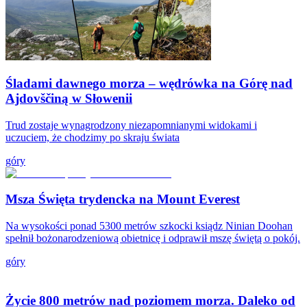
Śladami dawnego morza – wędrówka na Górę nad
Ajdovščiną w Słowenii
Trud zostaje wynagrodzony niezapomnianymi widokami i
uczuciem, że chodzimy po skraju świata
góry
Msza Święta trydencka na Mount Everest
Na wysokości ponad 5300 metrów szkocki ksiądz Ninian Doohan
spełnił bożonarodzeniową obietnicę i odprawił mszę świętą o pokój.
góry
Życie 800 metrów nad poziomem morza. Daleko od