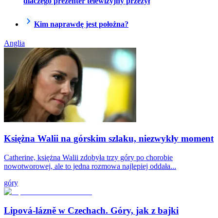
dlaczego prezenter telewizyjny przeżył
Kim naprawdę jest położna?
Anglia
Księżna Walii na górskim szlaku, niezwykły moment
Catherine, księżna Walii zdobyła trzy góry po chorobie
nowotworowej, ale to jedna rozmowa najlepiej oddała...
góry
Lipová-lázně w Czechach. Góry, jak z bajki