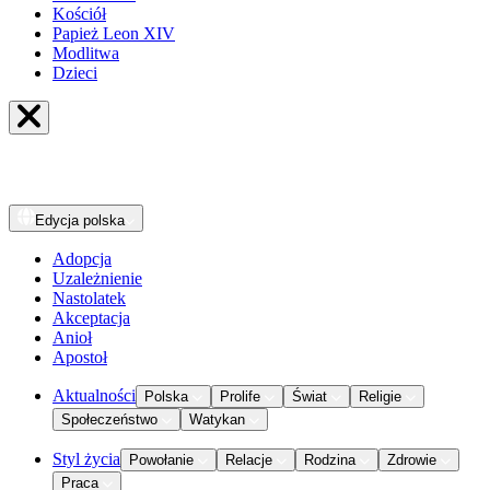
Kościół
Papież Leon XIV
Modlitwa
Dzieci
Edycja
polska
Adopcja
Uzależnienie
Nastolatek
Akceptacja
Anioł
Apostoł
Aktualności
Polska
Prolife
Świat
Religie
Społeczeństwo
Watykan
Styl życia
Powołanie
Relacje
Rodzina
Zdrowie
Praca