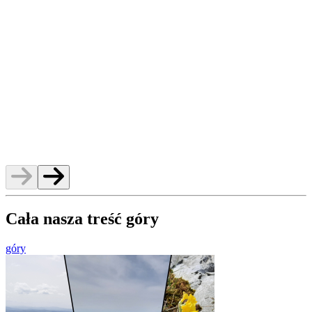
m
Cała nasza treść góry
góry