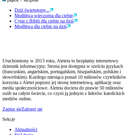
Dziś świętujemy...
Modlitwa wieczorna dla ciebie
Cytat z Biblii dla ciebie na dziś
Modlitwa dla ciebie na dziś
Uruchomiony w 2013 roku, Aleteia to bezpłatny internetowy
dziennik informacyjny. Strona jest dostępna w sześciu językach
(francuskim, angielskim, portugalskim, hiszpańskim, polskim i
słoweńskim). Każdego miesiąca ponad 10 milionów czytelników
korzysta z Aletei poprzez jej stronę internetową, aplikację oraz
media społecznościowe. Aleteia dociera do prawie 50 milionów
osób na całym świecie, co czyni ją jednym z liderów katolickich
mediów online.
Zapisz się
Zaloguj się
Sekcje
Aktualności
Styl życia