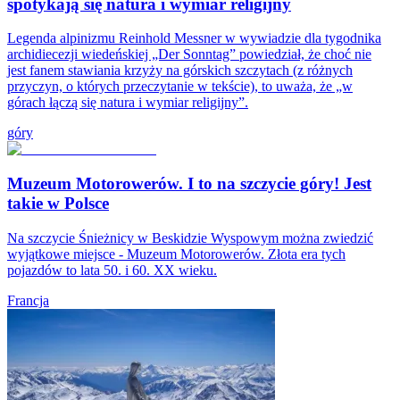
spotykają się natura i wymiar religijny
Legenda alpinizmu Reinhold Messner w wywiadzie dla tygodnika
archidiecezji wiedeńskiej „Der Sonntag” powiedział, że choć nie
jest fanem stawiania krzyży na górskich szczytach (z różnych
przyczyn, o których przeczytanie w tekście), to uważa, że „w
górach łączą się natura i wymiar religijny”.
góry
Muzeum Motorowerów. I to na szczycie góry! Jest
takie w Polsce
Na szczycie Śnieżnicy w Beskidzie Wyspowym można zwiedzić
wyjątkowe miejsce - Muzeum Motorowerów. Złota era tych
pojazdów to lata 50. i 60. XX wieku.
Francja