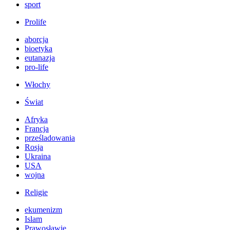
sport
Prolife
aborcja
bioetyka
eutanazja
pro-life
Włochy
Świat
Afryka
Francja
prześladowania
Rosja
Ukraina
USA
wojna
Religie
ekumenizm
Islam
Prawosławie