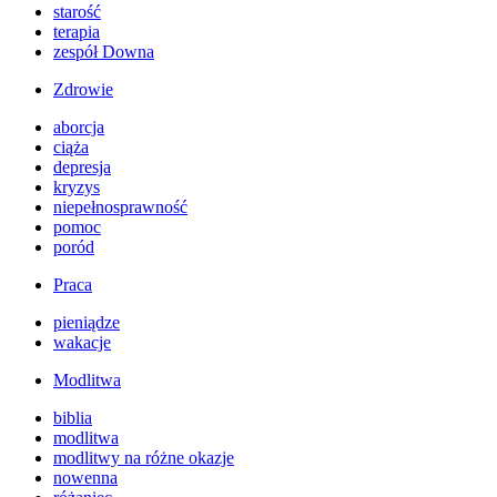
starość
terapia
zespół Downa
Zdrowie
aborcja
ciąża
depresja
kryzys
niepełnosprawność
pomoc
poród
Praca
pieniądze
wakacje
Modlitwa
biblia
modlitwa
modlitwy na różne okazje
nowenna