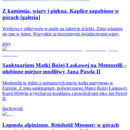
Z kamienia, wiary i piękna. Kaplice zagubione w
górach [galeria]
Wędrowcy odkrywają je nagle na zakręcie ścieżki. Zimą wtapiają
się one w śnieg. Wszystkie są bezcennymi świadectwami wiary.
góry
Sanktuarium Matki Bożej Łaskawej na Mentorelli –
ulubione miejsce modlitwy Jana Pawła II
Mentorella to jedno z najstarszych miejsc kultu maryjnego w
Europie. Z tego sanktuarium, poświęconego Matce Bożej Łaskawej,
Karol Wojtyła wyjechał na konklawe i powrócił tam jako Jan Paweł
II.
duchowość
Legenda alpinizmu, Reinhold Messner: w górach