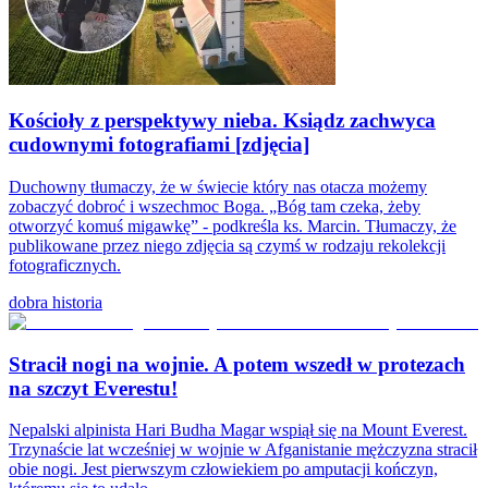
Kościoły z perspektywy nieba. Ksiądz zachwyca
cudownymi fotografiami [zdjęcia]
Duchowny tłumaczy, że w świecie który nas otacza możemy
zobaczyć dobroć i wszechmoc Boga. „Bóg tam czeka, żeby
otworzyć komuś migawkę” - podkreśla ks. Marcin. Tłumaczy, że
publikowane przez niego zdjęcia są czymś w rodzaju rekolekcji
fotograficznych.
dobra historia
Stracił nogi na wojnie. A potem wszedł w protezach
na szczyt Everestu!
Nepalski alpinista Hari Budha Magar wspiął się na Mount Everest.
Trzynaście lat wcześniej w wojnie w Afganistanie mężczyzna stracił
obie nogi. Jest pierwszym człowiekiem po amputacji kończyn,