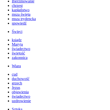
Bierzmowanie
chrzest
kapłaństwo
msza święta
msza trydencka
spowiedź
Święci
ksiądz
Maryja
świadectwo
świętość
zakonnica
Wiara
cud
duchowość
grzech
Jezus
objawienia
świadectwo
uzdrowienie
Sztuka