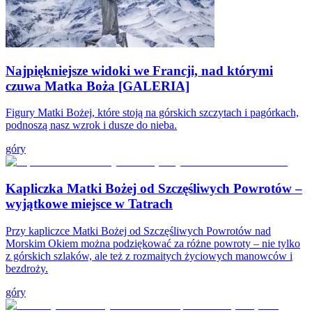
Najpiękniejsze widoki we Francji, nad którymi
czuwa Matka Boża [GALERIA]
Figury Matki Bożej, które stoją na górskich szczytach i pagórkach,
podnoszą nasz wzrok i dusze do nieba.
góry
Kapliczka Matki Bożej od Szczęśliwych Powrotów –
wyjątkowe miejsce w Tatrach
Przy kapliczce Matki Bożej od Szczęśliwych Powrotów nad
Morskim Okiem można podziękować za różne powroty – nie tylko
z górskich szlaków, ale też z rozmaitych życiowych manowców i
bezdroży.
góry