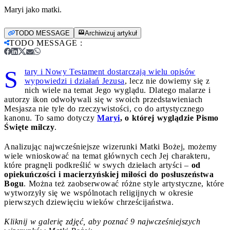
Maryi jako matki.
TODO MESSAGE
Archiwizuj artykuł
TODO MESSAGE
:
S
tary i Nowy Testament dostarczają wielu opisów
wypowiedzi i działań Jezusa
, lecz nie dowiemy się z
nich wiele na temat Jego wyglądu. Dlatego malarze i
autorzy ikon odwoływali się w swoich przedstawieniach
Mesjasza nie tyle do rzeczywistości, co do artystycznego
kanonu. To samo dotyczy
Maryi
, o której wyglądzie Pismo
Święte milczy
.
Analizując najwcześniejsze wizerunki Matki Bożej, możemy
wiele wnioskować na temat głównych cech Jej charakteru,
które pragnęli podkreślić w swych dziełach artyści –
od
opiekuńczości i macierzyńskiej miłości do posłuszeństwa
Bogu
. Można też zaobserwować różne style artystyczne, które
wytworzyły się we wspólnotach religijnych w okresie
pierwszych dziewięciu wieków chrześcijaństwa.
Kliknij w galerię zdjęć, aby poznać 9 najwcześniejszych