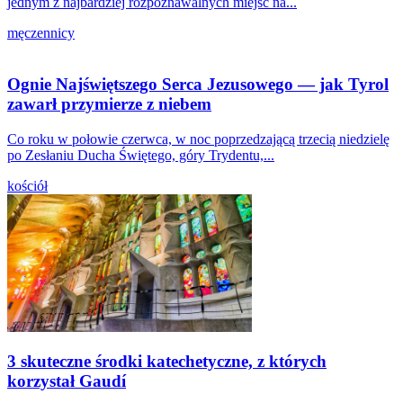
jednym z najbardziej rozpoznawalnych miejsc na...
męczennicy
Ognie Najświętszego Serca Jezusowego — jak Tyrol
zawarł przymierze z niebem
Co roku w połowie czerwca, w noc poprzedzającą trzecią niedzielę
po Zesłaniu Ducha Świętego, góry Trydentu,...
kościół
3 skuteczne środki katechetyczne, z których
korzystał Gaudí