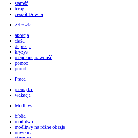
starość
terapia
zespół Downa
Zdrowie
aborcja
ciąża
depresja
kryzys
niepełnosprawność
pomoc
poród
Praca
pieniądze
wakacje
Modlitwa
biblia
modlitwa
modlitwy na różne okazje
nowenna