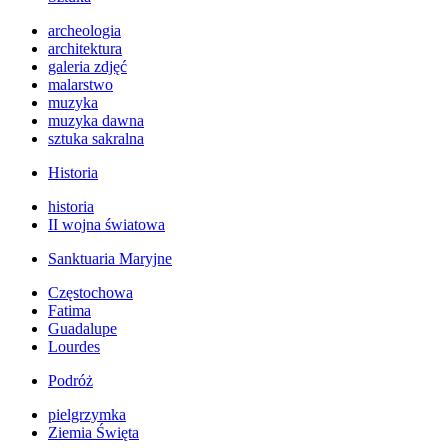
archeologia
architektura
galeria zdjęć
malarstwo
muzyka
muzyka dawna
sztuka sakralna
Historia
historia
II wojna światowa
Sanktuaria Maryjne
Częstochowa
Fatima
Guadalupe
Lourdes
Podróż
pielgrzymka
Ziemia Święta