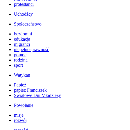
protestanci
Uchodźcy
Społeczeństwo
bezdomni
edukacja
migranci
niepełnosprawność
pomoc
rodzina
sport
Watykan
Papież
papież Franciszek
Światowe Dni Młodzieży
Powołanie
misje
rozwój