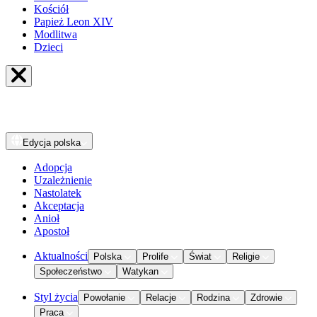
Kościół
Papież Leon XIV
Modlitwa
Dzieci
Edycja
polska
Adopcja
Uzależnienie
Nastolatek
Akceptacja
Anioł
Apostoł
Aktualności
Polska
Prolife
Świat
Religie
Społeczeństwo
Watykan
Styl życia
Powołanie
Relacje
Rodzina
Zdrowie
Praca