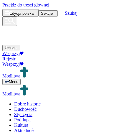
Przejdz do tresci glownej
Szukaj
Edycja
polska
Sekcje
Usługi
Wesprzyj
Rejestr
Wesprzyj
Modlitwa
Menu
Modlitwa
Dobre historie
Duchowość
Styl życia
Pod lupą
Kultura
Aktualności