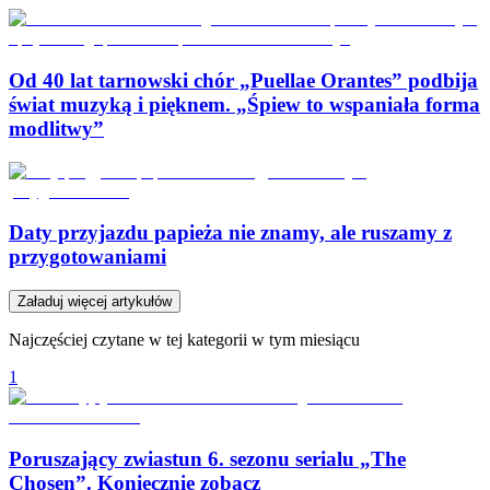
Od 40 lat tarnowski chór „Puellae Orantes” podbija
świat muzyką i pięknem. „Śpiew to wspaniała forma
modlitwy”
Daty przyjazdu papieża nie znamy, ale ruszamy z
przygotowaniami
Załaduj więcej artykułów
Najczęściej czytane w tej kategorii w tym miesiącu
1
Poruszający zwiastun 6. sezonu serialu „The
Chosen”. Koniecznie zobacz