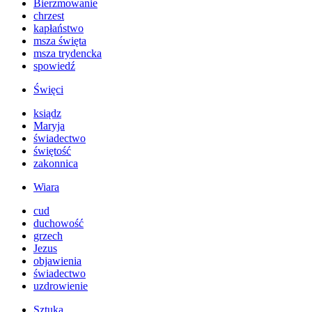
Bierzmowanie
chrzest
kapłaństwo
msza święta
msza trydencka
spowiedź
Święci
ksiądz
Maryja
świadectwo
świętość
zakonnica
Wiara
cud
duchowość
grzech
Jezus
objawienia
świadectwo
uzdrowienie
Sztuka