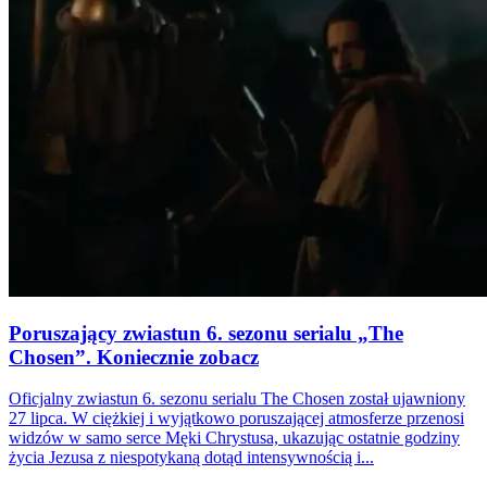
Poruszający zwiastun 6. sezonu serialu „The
Chosen”. Koniecznie zobacz
Oficjalny zwiastun 6. sezonu serialu The Chosen został ujawniony
27 lipca. W ciężkiej i wyjątkowo poruszającej atmosferze przenosi
widzów w samo serce Męki Chrystusa, ukazując ostatnie godziny
życia Jezusa z niespotykaną dotąd intensywnością i...