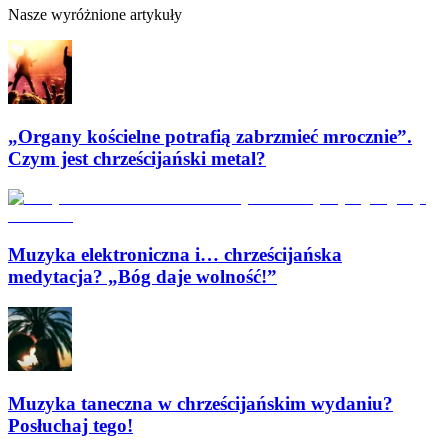
Nasze wyróżnione artykuły
„Organy kościelne potrafią zabrzmieć mrocznie”.
Czym jest chrześcijański metal?
Muzyka elektroniczna i… chrześcijańska
medytacja? „Bóg daje wolność!”
Muzyka taneczna w chrześcijańskim wydaniu?
Posłuchaj tego!