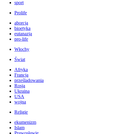
sport
Prolife
aborcja
bioetyka
eutanazja
pro-life
Włochy
Świat
Afryka
Francja
prześladowania
Rosja
Ukraina
USA
wojna
Religie
ekumenizm
Islam
Prawosławie