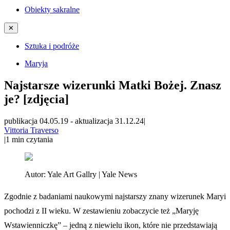
Obiekty sakralne
✕
Sztuka i podróże
Maryja
Najstarsze wizerunki Matki Bożej. Znasz
je? [zdjęcia]
publikacja 04.05.19
-
aktualizacja 31.12.24
|
Vittoria Traverso
|
1
min czytania
Autor:
Yale Art Gallry | Yale News
Zgodnie z badaniami naukowymi najstarszy znany wizerunek Maryi
pochodzi z II wieku. W zestawieniu zobaczycie też „Maryję
Wstawienniczkę” – jedną z niewielu ikon, które nie przedstawiają