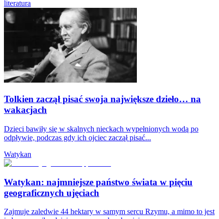
literatura
Tolkien zaczął pisać swoja największe dzieło… na
wakacjach
Dzieci bawiły się w skalnych nieckach wypełnionych wodą po
odpływie, podczas gdy ich ojciec zaczął pisać...
Watykan
Watykan: najmniejsze państwo świata w pięciu
geograficznych ujęciach
Zajmuje zaledwie 44 hektary w samym sercu Rzymu, a mimo to jest