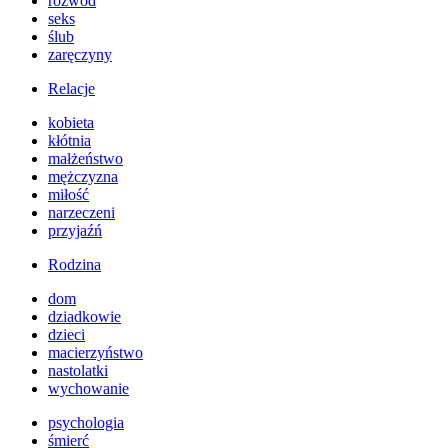
rozwód
seks
ślub
zaręczyny
Relacje
kobieta
kłótnia
małżeństwo
mężczyzna
miłość
narzeczeni
przyjaźń
Rodzina
dom
dziadkowie
dzieci
macierzyństwo
nastolatki
wychowanie
psychologia
śmierć