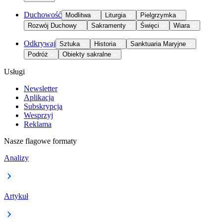
Duchowość
Modlitwa
Liturgia
Pielgrzymka
Rozwój Duchowy
Sakramenty
Święci
Wiara
Odkrywaj
Sztuka
Historia
Sanktuaria Maryjne
Podróż
Obiekty sakralne
Usługi
Newsletter
Aplikacja
Subskrypcja
Wesprzyj
Reklama
Nasze flagowe formaty
Analizy
Artykuł