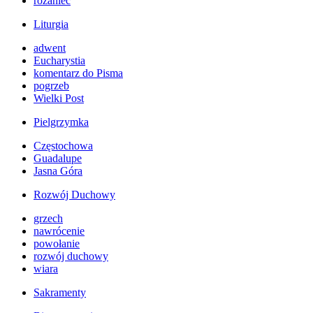
różaniec
Liturgia
adwent
Eucharystia
komentarz do Pisma
pogrzeb
Wielki Post
Pielgrzymka
Częstochowa
Guadalupe
Jasna Góra
Rozwój Duchowy
grzech
nawrócenie
powołanie
rozwój duchowy
wiara
Sakramenty