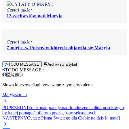
Czytaj także:
13 zachwytów nad Maryją
Czytaj także:
7 miejsc w Polsce, w których objawiła się Maryja
TODO MESSAGE
Archiwizuj artykuł
TODO MESSAGE
:
Słowa kluczowe/tagi powiązane z tym artykułem:
Maryja
sztuka
POPRZEDNI
Episkopat pracuje nad funduszem solidarnościowym,
by lepiej pomagać ofiarom przestępstw seksualnych
NASTĘPNY
Cytat z Pisma Świętego dla Ciebie na dziś [4 maja]