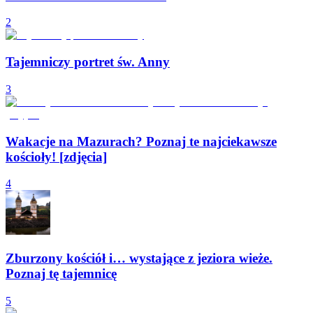
2
Tajemniczy portret św. Anny
3
Wakacje na Mazurach? Poznaj te najciekawsze
kościoły! [zdjęcia]
4
Zburzony kościół i… wystające z jeziora wieże.
Poznaj tę tajemnicę
5