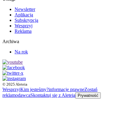
Newsletter
Aplikacja
Subskrypcja
Wesprzyj
Reklama
Archiwa
Na rok
© 2025 Aleteia
Wesprzyj
Kim jesteśmy?
informacje prawne
Zostań
reklamodawcą
Skontaktuj się z Aleteią
Prywatność