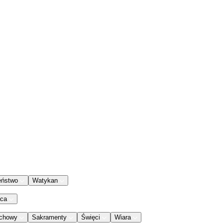
eństwo
Watykan
aca
chowy
Sakramenty
Święci
Wiara