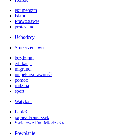
ekumenizm
Islam
Prawosławie
protestanci
Uchodźcy
Społeczeństwo
bezdomni
edukacja
migranci
niepełnosprawność
pomoc
rodzina
sport
Watykan
Papież
papież Franciszek
Światowe Dni Młodzieży
Powołanie