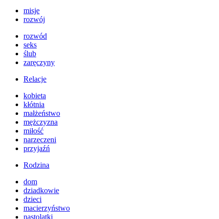
misje
rozwój
rozwód
seks
ślub
zaręczyny
Relacje
kobieta
kłótnia
małżeństwo
mężczyzna
miłość
narzeczeni
przyjaźń
Rodzina
dom
dziadkowie
dzieci
macierzyństwo
nastolatki