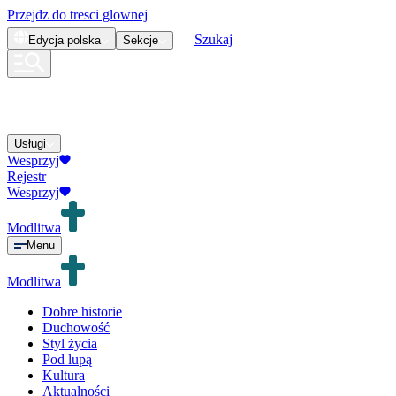
Przejdz do tresci glownej
Szukaj
Edycja
polska
Sekcje
Usługi
Wesprzyj
Rejestr
Wesprzyj
Modlitwa
Menu
Modlitwa
Dobre historie
Duchowość
Styl życia
Pod lupą
Kultura
Aktualności