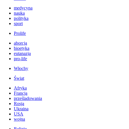
medycyna
nauka
polityka
sport
Prolife
aborcja
bioetyka
eutanazja
pro-life
Włochy
Świat
Afryka
Francja
prześladowania
Rosja
Ukraina
USA
wojna
Religie