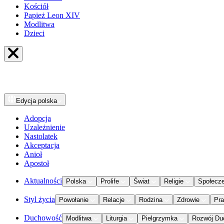
Kościół
Papież Leon XIV
Modlitwa
Dzieci
Edycja
polska
Adopcja
Uzależnienie
Nastolatek
Akceptacja
Anioł
Apostoł
Aktualności
Polska
Prolife
Świat
Religie
Społecz
Styl życia
Powołanie
Relacje
Rodzina
Zdrowie
Pr
Duchowość
Modlitwa
Liturgia
Pielgrzymka
Rozwój Du