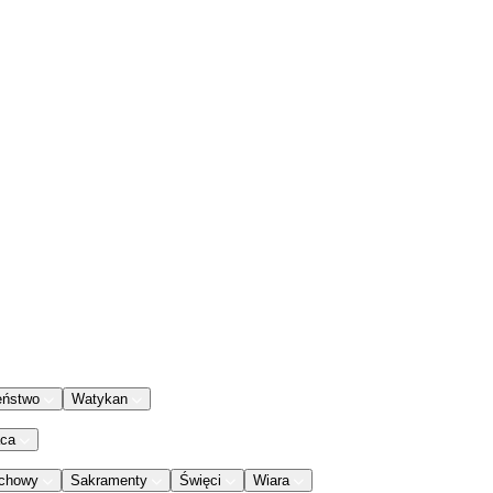
eństwo
Watykan
aca
chowy
Sakramenty
Święci
Wiara