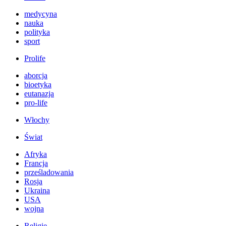
medycyna
nauka
polityka
sport
Prolife
aborcja
bioetyka
eutanazja
pro-life
Włochy
Świat
Afryka
Francja
prześladowania
Rosja
Ukraina
USA
wojna
Religie