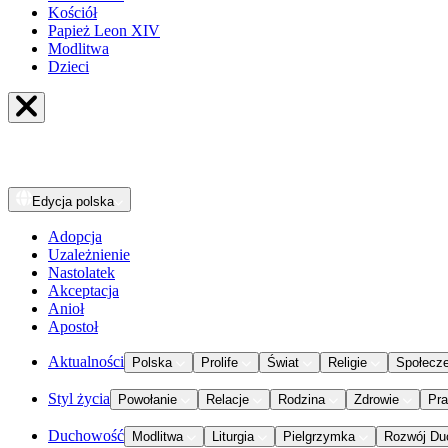
Kościół
Papież Leon XIV
Modlitwa
Dzieci
Edycja
polska
Adopcja
Uzależnienie
Nastolatek
Akceptacja
Anioł
Apostoł
Aktualności
Polska
Prolife
Świat
Religie
Społecz
Styl życia
Powołanie
Relacje
Rodzina
Zdrowie
Pr
Duchowość
Modlitwa
Liturgia
Pielgrzymka
Rozwój Du