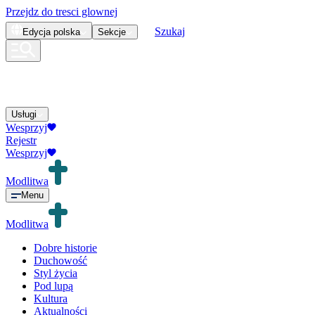
Przejdz do tresci glownej
Szukaj
Edycja
polska
Sekcje
Usługi
Wesprzyj
Rejestr
Wesprzyj
Modlitwa
Menu
Modlitwa
Dobre historie
Duchowość
Styl życia
Pod lupą
Kultura
Aktualności