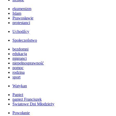
ekumenizm
Islam
Prawosławie
protestanci
Uchodźcy
Społeczeństwo
bezdomni
edukacja
migranci
niepełnosprawność
pomoc
rodzina
sport
Watykan
Papież
papież Franciszek
Światowe Dni Młodzieży
Powołanie