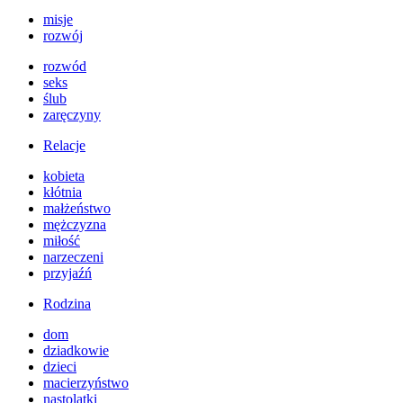
misje
rozwój
rozwód
seks
ślub
zaręczyny
Relacje
kobieta
kłótnia
małżeństwo
mężczyzna
miłość
narzeczeni
przyjaźń
Rodzina
dom
dziadkowie
dzieci
macierzyństwo
nastolatki