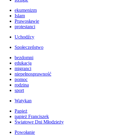
ekumenizm
Islam
Prawosławie
protestanci
Uchodźcy
Społeczeństwo
bezdomni
edukacja
migranci
niepełnosprawność
pomoc
rodzina
sport
Watykan
Papież
papież Franciszek
Światowe Dni Młodzieży
Powołanie