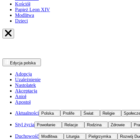
Kościół
Papież Leon XIV
Modlitwa
Dzieci
Edycja
polska
Adopcja
Uzależnienie
Nastolatek
Akceptacja
Anioł
Apostoł
Aktualności
Polska
Prolife
Świat
Religie
Społecz
Styl życia
Powołanie
Relacje
Rodzina
Zdrowie
Pr
Duchowość
Modlitwa
Liturgia
Pielgrzymka
Rozwój Du