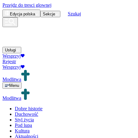
Przejdz do tresci glownej
Szukaj
Edycja
polska
Sekcje
Usługi
Wesprzyj
Rejestr
Wesprzyj
Modlitwa
Menu
Modlitwa
Dobre historie
Duchowość
Styl życia
Pod lupą
Kultura
Aktualności