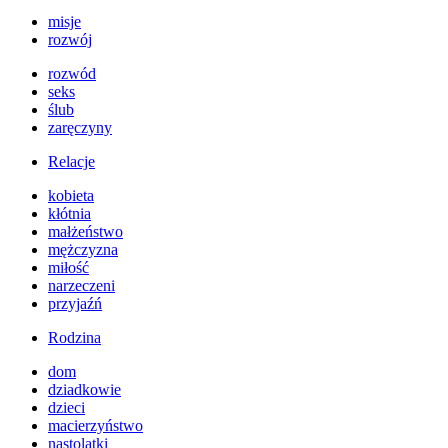
misje
rozwój
rozwód
seks
ślub
zaręczyny
Relacje
kobieta
kłótnia
małżeństwo
mężczyzna
miłość
narzeczeni
przyjaźń
Rodzina
dom
dziadkowie
dzieci
macierzyństwo
nastolatki