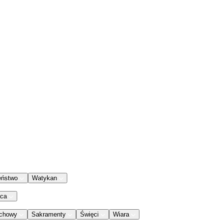
eństwo
Watykan
aca
chowy
Sakramenty
Święci
Wiara