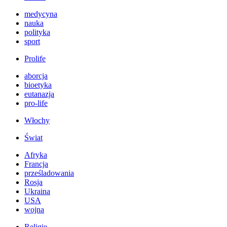
medycyna
nauka
polityka
sport
Prolife
aborcja
bioetyka
eutanazja
pro-life
Włochy
Świat
Afryka
Francja
prześladowania
Rosja
Ukraina
USA
wojna
Religie