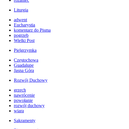
różaniec
Liturgia
adwent
Eucharystia
komentarz do Pisma
pogrzeb
Wielki Post
Pielgrzymka
Częstochowa
Guadalupe
Jasna Góra
Rozwój Duchowy
grzech
nawrócenie
powołanie
rozwój duchowy
wiara
Sakramenty