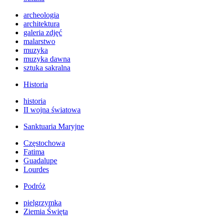
archeologia
architektura
galeria zdjęć
malarstwo
muzyka
muzyka dawna
sztuka sakralna
Historia
historia
II wojna światowa
Sanktuaria Maryjne
Częstochowa
Fatima
Guadalupe
Lourdes
Podróż
pielgrzymka
Ziemia Święta