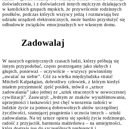
doświadczenia, i z doświadczeń innych mężczyzn działających
w katolickich grupach męskich, że przywróce­nie rodzinnych
posiłków, podczas których wszyscy jedzą i rozmawiają bez
udziału urządzeń elektronicznych, może bardzo przysłużyć się
odbudowie związków emocjonalnych we własnym domu.
Zadowalaj
9
W naszych egoistycznych czasach ludzi, którzy próbują się
innym przypodobać, często postrzegamy jako słabych i
głupich, ponieważ – oczywiście – wszyscy powinniśmy
„uważać na sie­bie”. Cóż za wielka międzyludzka strata!
Mitchell Kalpakgian, dobrotliwy człowiek, z którym kiedyś
miałem przyjemność zjeść posiłek, mówił o „sztuce
zadowalania” jako jednej ze „sztuk straconych w nowoczesnej
cywilizacji”. Zauważył: „Jed­nym ze znaków wysublimowania,
uprzejmości i łaskawości jest chęć wnoszenia radości w
ludzkie życie za pomocą dobro­wolnych aktów szczególnej
życzliwości, szanującej pragnienia i uczucia innych – sztuki
zadowalania. Na tej sztuce opiera się spokój życia rodzinnego,
radość z przyjaciół, harmonia małżeństwa – na umiejętności,
która dostraja nas do szczegól­nych preferencji i