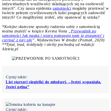
indywidualnych wrażliwości składających się na osobowość
innych”. Czy nasza epidemia
samotności
mogłaby przetrwać w
świecie pełnym cywilizowanych ludzi pragnących zadowolić
innych? Co moglibyśmy zrobić, aby opanować tę sztukę?
*Kolejne skuteczne sposoby radzenia sobie z samotnością
można znaleźć w książce Kevina Vosta „
Przewodnik po
samotności Jak nauka i wiara pomagają nam ją zrozumieć i
czerpać z niej siłę
”, Wydawnictwo W drodze (Poznań, 2020)
**
Tytuł, lead, śródtytuły i skróty pochodzą od redakcji
Aleteia.pl
Czytaj także:
List starszej singielki do młodszej. „Jesteś wspaniała.
Jesteś pełna”
Czytaj także: