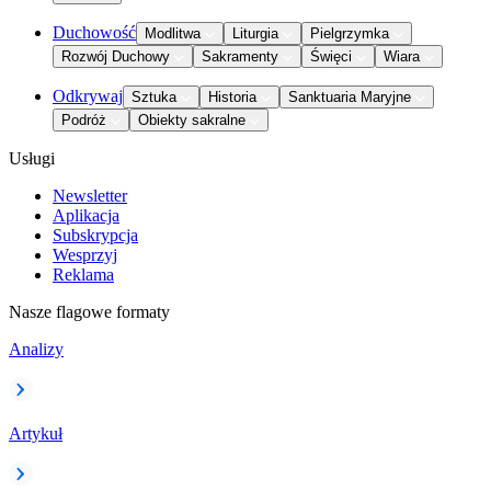
Duchowość
Modlitwa
Liturgia
Pielgrzymka
Rozwój Duchowy
Sakramenty
Święci
Wiara
Odkrywaj
Sztuka
Historia
Sanktuaria Maryjne
Podróż
Obiekty sakralne
Usługi
Newsletter
Aplikacja
Subskrypcja
Wesprzyj
Reklama
Nasze flagowe formaty
Analizy
Artykuł