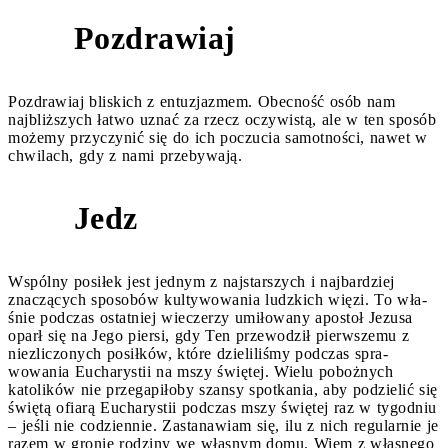
Pozdrawiaj
7
Pozdrawiaj bliskich z entuzjazmem. Obecność osób nam
najbliższych łatwo uznać za rzecz oczywistą, ale w ten sposób
możemy przyczynić się do ich poczucia samotności, nawet w
chwilach, gdy z nami przebywają.
Jedz
8
Wspólny posiłek jest jednym z najstarszych i najbardziej
znaczących sposobów kultywowania ludzkich więzi. To wła­
śnie podczas ostatniej wieczerzy umiłowany apostoł Jezusa
oparł się na Jego piersi, gdy Ten przewodził pierwszemu z
niezliczonych posiłków, które dzieliliśmy podczas spra­
wowania Eucharystii na mszy świętej. Wielu pobożnych
katolików nie przegapiłoby szansy spotkania, aby podzielić się
świętą ofiarą Eucharystii podczas mszy świętej raz w ty­godniu
– jeśli nie codziennie. Zastanawiam się, ilu z nich re­gularnie je
razem w gronie rodziny we własnym domu. Wiem z własnego