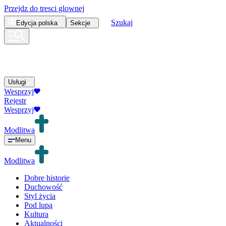
Przejdz do tresci glownej
Szukaj
Edycja
polska
Sekcje
Usługi
Wesprzyj
Rejestr
Wesprzyj
Modlitwa
Menu
Modlitwa
Dobre historie
Duchowość
Styl życia
Pod lupą
Kultura
Aktualności