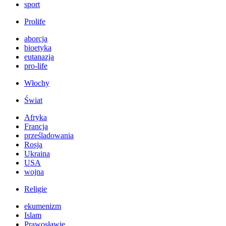
sport
Prolife
aborcja
bioetyka
eutanazja
pro-life
Włochy
Świat
Afryka
Francja
prześladowania
Rosja
Ukraina
USA
wojna
Religie
ekumenizm
Islam
Prawosławie