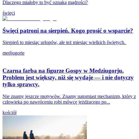
Dlaczego miałoby to być oznaką mądrości?
święci
Święci patroni na sierpień. Kogo prosić o wsparcie?
Sierpień to miesiąc urlopów, ale też miesiąc wielkich świętych.
medjugorie
Czarna farba na figurze Gospy w Medziugorju.
Problem jest większy, niż się wydaje — i nie dotyczy
tylko sprawcy.
Nie znamy jeszcze motywów. Znamy natomiast mechanizm, który z
człowieka po nawróceniu robi mówcę jeżdżącego po...
kościół