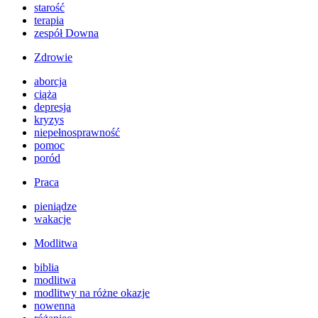
starość
terapia
zespół Downa
Zdrowie
aborcja
ciąża
depresja
kryzys
niepełnosprawność
pomoc
poród
Praca
pieniądze
wakacje
Modlitwa
biblia
modlitwa
modlitwy na różne okazje
nowenna