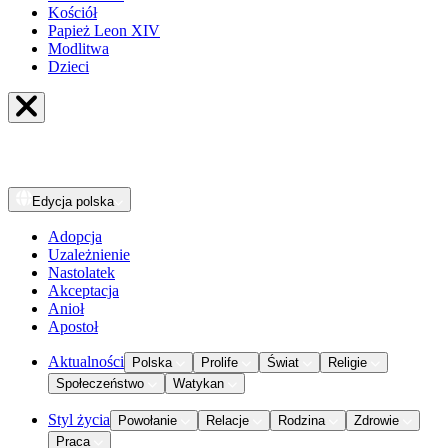
Kościół
Papież Leon XIV
Modlitwa
Dzieci
Edycja
polska
Adopcja
Uzależnienie
Nastolatek
Akceptacja
Anioł
Apostoł
Aktualności
Polska
Prolife
Świat
Religie
Społeczeństwo
Watykan
Styl życia
Powołanie
Relacje
Rodzina
Zdrowie
Praca