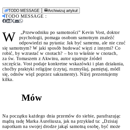
TODO MESSAGE
Archiwizuj artykuł
TODO MESSAGE
:
W
„Przewodniku po samotności” Kevin Vost, doktor
psychologii, pomaga osobom samotnym znaleźć
odpowiedzi na pytania: Jak być samemu, ale nie czuć
się samotnym? W jaki sposób budować więzi z innymi? Co
robić, by wzrastać w cnotach? – bo to właśnie w cnotach,
za św. Tomaszem z Akwinu, autor upatruje źródeł
szczęścia. Vost podaje konkretne wskazówki i plan działania,
choćby praktyki religijne (czytaj, rozmyślaj, pamiętaj, módl
się, odnów więź poprzez sakramenty). Niżej prezentujemy
kilka.
Mów
1
Na początku każdego dnia przemów do siebie, parafrazując
mądrą radę Marka Aureliusza, jak na przykład ta: „Dzisiaj
napotkam na swojej drodze jakąś samotną osobę, być może