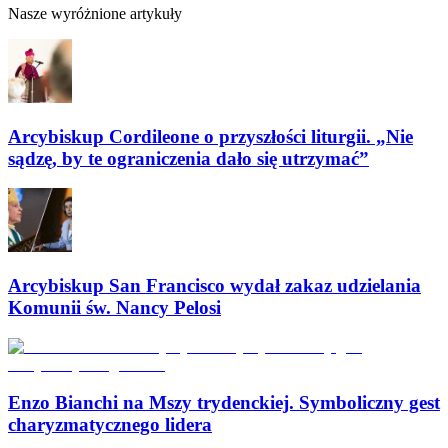
Nasze wyróżnione artykuły
Arcybiskup Cordileone o przyszłości liturgii. „Nie
sądzę, by te ograniczenia dało się utrzymać”
Arcybiskup San Francisco wydał zakaz udzielania
Komunii św. Nancy Pelosi
Enzo Bianchi na Mszy trydenckiej. Symboliczny gest
charyzmatycznego lidera