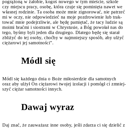
pogrążoną w żałobie, kogoś nowego w tym mieście, szkole
czy miejscu pracy, osobę, która czuje się pominięta nawet we
własnej rodzinie. Ta osoba może mnie zignorować, nie patrzeć
mi w oczy, nie odpowiedzieć na moje pozdrowienie lub trak­
tować mnie podejrzliwie, ale będę pamiętać, że tacy ludzie są
moimi braćmi i siostrami w Chrystusie, a Bóg powołał nas do
tego, byśmy byli jeden dla drugiego. Dlatego będę się starał
zbliżyć do tej osoby, choćby w najmniejszy sposób, aby ulżyć
ciężarowi jej samotności”.
Módl się
2
Módl się każdego dnia o Boże miłosierdzie dla samotnych
oraz aby ulżył On ciężarowi twojej izolacji i pomógł ci zmniej­
szyć ciężar samotności innych.
Dawaj wyraz
3
Daj znać, że zauważasz inne osoby, jeśli zdarza ci się dzielić z