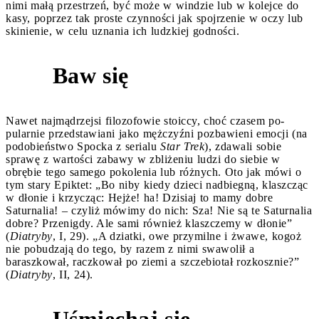
nimi małą przestrzeń, być może w windzie lub w kolejce do
kasy, poprzez tak proste czynności jak spojrzenie w oczy lub
skinienie, w celu uznania ich ludzkiej godności.
Baw się
4
Nawet najmądrzejsi filozofowie stoiccy, choć czasem po­
pularnie przedstawiani jako mężczyźni pozbawieni emocji (na
podobieństwo Spocka z serialu
Star Trek
), zdawali sobie
sprawę z wartości zabawy w zbliżeniu ludzi do siebie w
obrębie tego samego pokolenia lub różnych. Oto jak mówi o
tym stary Epiktet: „Bo niby kiedy dzieci nadbiegną, klaszcząc
w dłonie i krzycząc: Hejże! ha! Dzisiaj to mamy dobre
Saturnalia! – czy­liż mówimy do nich: Sza! Nie są te Saturnalia
dobre? Przeni­gdy. Ale sami również klaszczemy w dłonie”
(
Diatryby
, I, 29). „A dziatki, owe przymilne i żwawe, kogoż
nie pobudzają do tego, by razem z nimi swawolił a
baraszkował, raczkował po ziemi a szczebiotał rozkosznie?”
(
Diatryby
, II, 24).