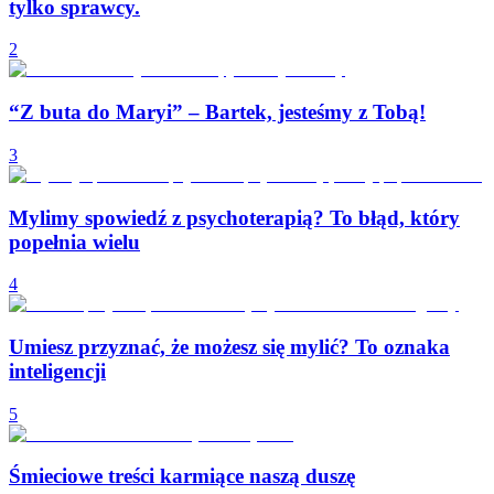
tylko sprawcy.
2
“Z buta do Maryi” – Bartek, jesteśmy z Tobą!
3
Mylimy spowiedź z psychoterapią? To błąd, który
popełnia wielu
4
Umiesz przyznać, że możesz się mylić? To oznaka
inteligencji
5
Śmieciowe treści karmiące naszą duszę