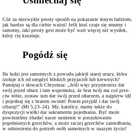
Uśmiechaj się
5
Cóż za niezwykle prosty sposób na pokazanie innym lu­dziom,
jak bardzo są dla ciebie ważni! Jeśli ktoś czuje się smutny i
samotny, taki prosty gest może być wart więcej niż wysiłek,
który cię kosztuje.
Pogódź się
6
Ilu ludzi jest samotnych z powodu jakiejś starej urazy, któ­ra
izoluje ich od niegdyś bliskich przyjaciół lub krewnych?
Pamiętaj o słowach Chrystusa: „Jeśli więc przyniesiesz dar
swój przed ołtarz i tam wspomnisz, że brat twój ma coś prze­
ciw tobie, zostaw tam dar swój przed ołtarzem, a najpierw idź
i pojednaj się z bratem swoim! Potem przyjdź i dar swój
ofiaruj!” (Mt 5,23–24). My, katolicy, mamy także do
dyspozycji wielki dar sakramentu pojednania. Być może
powinniśmy zbadać nasze sumienie w poszukiwaniu
popełnionych grzechów, a może raczej grzechów zaniedbania,
w odniesieniu do potrzeb osób samotnych w naszym życiu?