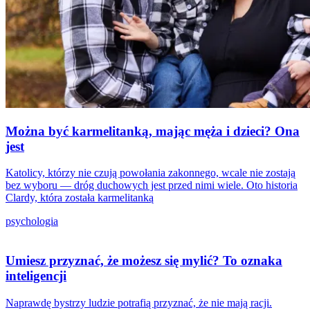
Można być karmelitanką, mając męża i dzieci? Ona
jest
Katolicy, którzy nie czują powołania zakonnego, wcale nie zostają
bez wyboru — dróg duchowych jest przed nimi wiele. Oto historia
Clardy, która została karmelitanką
psychologia
Umiesz przyznać, że możesz się mylić? To oznaka
inteligencji
Naprawdę bystrzy ludzie potrafią przyznać, że nie mają racji.