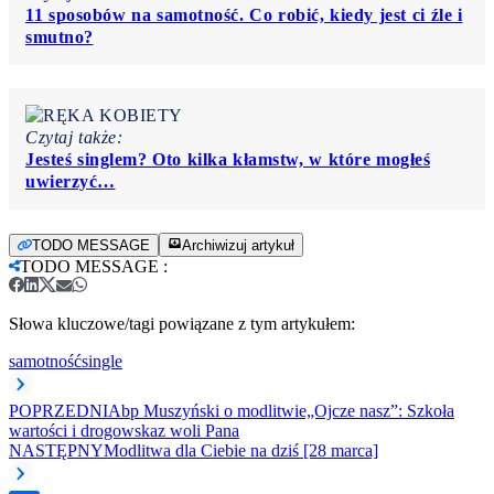
11 sposobów na samotność. Co robić, kiedy jest ci źle i
smutno?
Czytaj także:
Jesteś singlem? Oto kilka kłamstw, w które mogłeś
uwierzyć…
TODO MESSAGE
Archiwizuj artykuł
TODO MESSAGE
:
Słowa kluczowe/tagi powiązane z tym artykułem:
samotność
single
POPRZEDNI
Abp Muszyński o modlitwie„Ojcze nasz”: Szkoła
wartości i drogowskaz woli Pana
NASTĘPNY
Modlitwa dla Ciebie na dziś [28 marca]