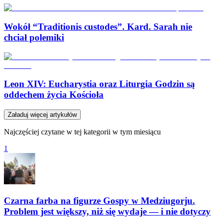
Wokół “Traditionis custodes”. Kard. Sarah nie
chciał polemiki
Leon XIV: Eucharystia oraz Liturgia Godzin są
oddechem życia Kościoła
Załaduj więcej artykułów
Najczęściej czytane w tej kategorii w tym miesiącu
1
Czarna farba na figurze Gospy w Medziugorju.
Problem jest większy, niż się wydaje — i nie dotyczy