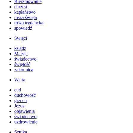
Bierzmowanie
chrzest
kapłaństwo
msza święta
msza trydencka
spowiedź
Święci
ksiądz
Maryja
świadectwo
świętość
zakonnica
Wiara
cud
duchowość
grzech
Jezus
objawienia
świadectwo
uzdrowienie
Sztuka