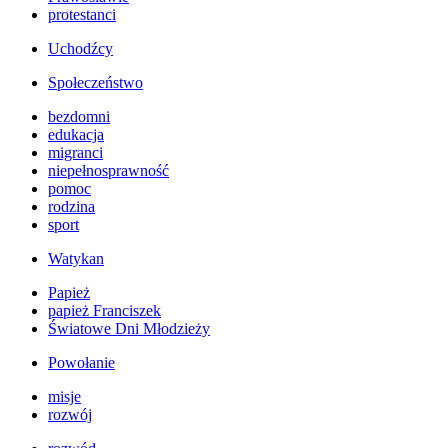
protestanci
Uchodźcy
Społeczeństwo
bezdomni
edukacja
migranci
niepełnosprawność
pomoc
rodzina
sport
Watykan
Papież
papież Franciszek
Światowe Dni Młodzieży
Powołanie
misje
rozwój