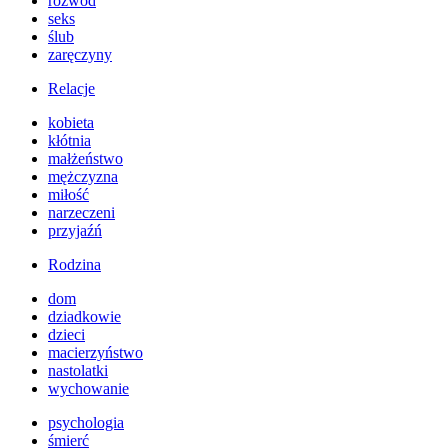
rozwód
seks
ślub
zaręczyny
Relacje
kobieta
kłótnia
małżeństwo
mężczyzna
miłość
narzeczeni
przyjaźń
Rodzina
dom
dziadkowie
dzieci
macierzyństwo
nastolatki
wychowanie
psychologia
śmierć