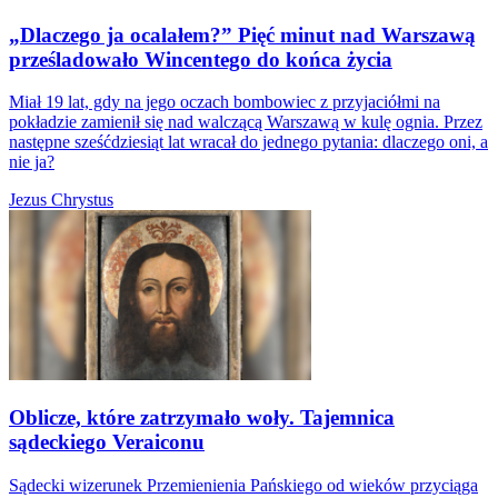
„Dlaczego ja ocalałem?” Pięć minut nad Warszawą
prześladowało Wincentego do końca życia
Miał 19 lat, gdy na jego oczach bombowiec z przyjaciółmi na
pokładzie zamienił się nad walczącą Warszawą w kulę ognia. Przez
następne sześćdziesiąt lat wracał do jednego pytania: dlaczego oni, a
nie ja?
Jezus Chrystus
Oblicze, które zatrzymało woły. Tajemnica
sądeckiego Veraiconu
Sądecki wizerunek Przemienienia Pańskiego od wieków przyciąga