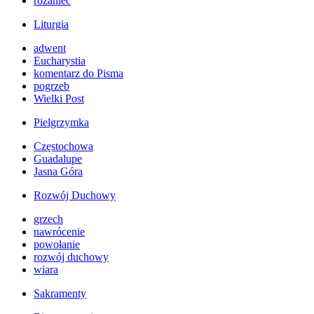
różaniec
Liturgia
adwent
Eucharystia
komentarz do Pisma
pogrzeb
Wielki Post
Pielgrzymka
Częstochowa
Guadalupe
Jasna Góra
Rozwój Duchowy
grzech
nawrócenie
powołanie
rozwój duchowy
wiara
Sakramenty