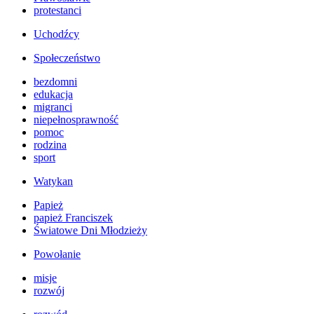
protestanci
Uchodźcy
Społeczeństwo
bezdomni
edukacja
migranci
niepełnosprawność
pomoc
rodzina
sport
Watykan
Papież
papież Franciszek
Światowe Dni Młodzieży
Powołanie
misje
rozwój