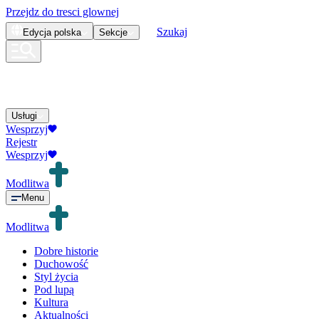
Przejdz do tresci glownej
Szukaj
Edycja
polska
Sekcje
Usługi
Wesprzyj
Rejestr
Wesprzyj
Modlitwa
Menu
Modlitwa
Dobre historie
Duchowość
Styl życia
Pod lupą
Kultura
Aktualności