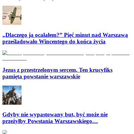
„Dlaczego ja ocalałem?” Pięć minut nad Warszawą
prześladowało Wincentego do końca życia
Jezus z przestrzelonym sercem. Ten krucyfiks
pamięta powstanie warszawskie
Gdyby nie wypastowany but, być może nie
przeżyłby Powstania Warszawskiego…