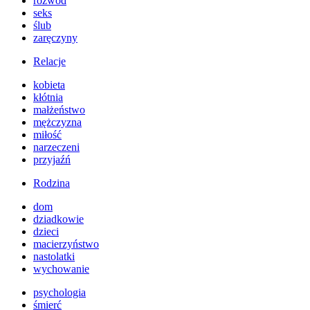
rozwód
seks
ślub
zaręczyny
Relacje
kobieta
kłótnia
małżeństwo
mężczyzna
miłość
narzeczeni
przyjaźń
Rodzina
dom
dziadkowie
dzieci
macierzyństwo
nastolatki
wychowanie
psychologia
śmierć