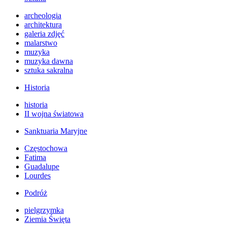
archeologia
architektura
galeria zdjęć
malarstwo
muzyka
muzyka dawna
sztuka sakralna
Historia
historia
II wojna światowa
Sanktuaria Maryjne
Częstochowa
Fatima
Guadalupe
Lourdes
Podróż
pielgrzymka
Ziemia Święta