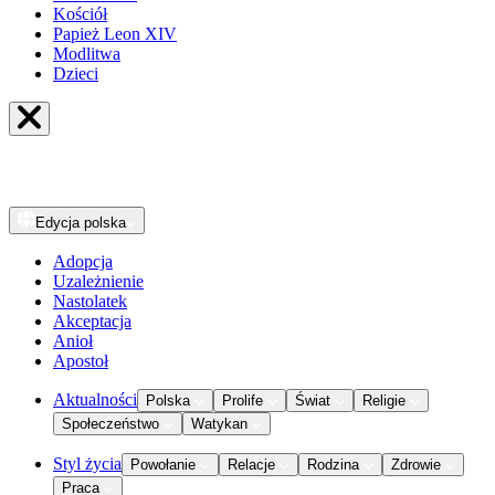
Kościół
Papież Leon XIV
Modlitwa
Dzieci
Edycja
polska
Adopcja
Uzależnienie
Nastolatek
Akceptacja
Anioł
Apostoł
Aktualności
Polska
Prolife
Świat
Religie
Społeczeństwo
Watykan
Styl życia
Powołanie
Relacje
Rodzina
Zdrowie
Praca