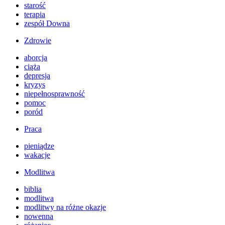
starość
terapia
zespół Downa
Zdrowie
aborcja
ciąża
depresja
kryzys
niepełnosprawność
pomoc
poród
Praca
pieniądze
wakacje
Modlitwa
biblia
modlitwa
modlitwy na różne okazje
nowenna