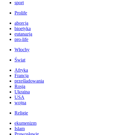
sport
Prolife
aborcja
bioetyka
eutanazja
pro-life
Włochy
Świat
Afryka
Francja
prześladowania
Rosja
Ukraina
USA
wojna
Religie
ekumenizm
Islam
Prawosławie