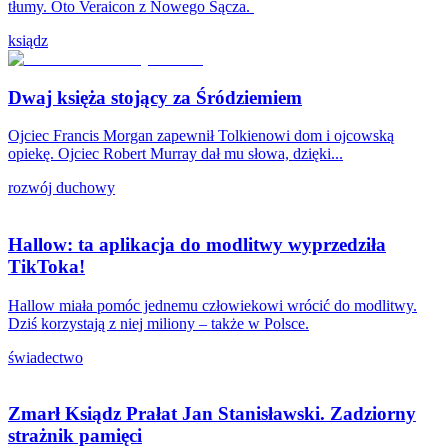
tłumy. Oto Veraicon z Nowego Sącza.
ksiądz
Dwaj księża stojący za Śródziemiem
Ojciec Francis Morgan zapewnił Tolkienowi dom i ojcowską
opiekę. Ojciec Robert Murray dał mu słowa, dzięki...
rozwój duchowy
Hallow: ta aplikacja do modlitwy wyprzedziła
TikToka!
Hallow miała pomóc jednemu człowiekowi wrócić do modlitwy.
Dziś korzystają z niej miliony – także w Polsce.
świadectwo
Zmarł Ksiądz Prałat Jan Stanisławski. Zadziorny
strażnik pamięci