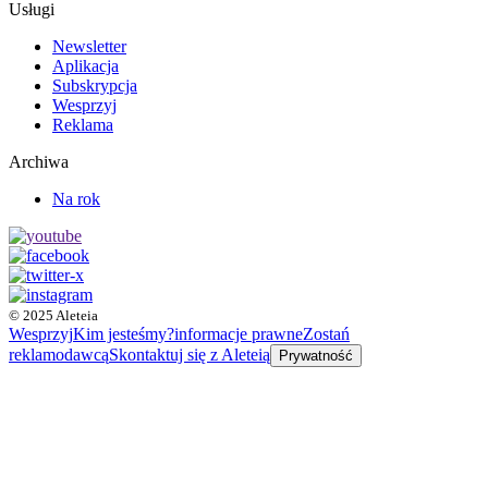
Usługi
Newsletter
Aplikacja
Subskrypcja
Wesprzyj
Reklama
Archiwa
Na rok
© 2025 Aleteia
Wesprzyj
Kim jesteśmy?
informacje prawne
Zostań
reklamodawcą
Skontaktuj się z Aleteią
Prywatność