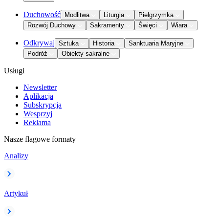
Duchowość
Modlitwa
Liturgia
Pielgrzymka
Rozwój Duchowy
Sakramenty
Święci
Wiara
Odkrywaj
Sztuka
Historia
Sanktuaria Maryjne
Podróż
Obiekty sakralne
Usługi
Newsletter
Aplikacja
Subskrypcja
Wesprzyj
Reklama
Nasze flagowe formaty
Analizy
Artykuł