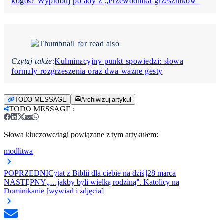
kogoś? Wypróbuj porady z „Przewodnika grzeszników”
Czytaj także:
Kulminacyjny punkt spowiedzi: słowa
formuły rozgrzeszenia oraz dwa ważne gesty
TODO MESSAGE
Archiwizuj artykuł
TODO MESSAGE
:
Słowa kluczowe/tagi powiązane z tym artykułem:
modlitwa
POPRZEDNI
Cytat z Biblii dla ciebie na dziś||28 marca
NASTĘPNY
„…jakby byli wielką rodziną”. Katolicy na
Dominikanie [wywiad i zdjęcia]