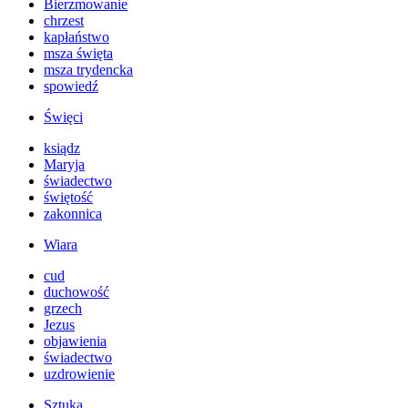
Bierzmowanie
chrzest
kapłaństwo
msza święta
msza trydencka
spowiedź
Święci
ksiądz
Maryja
świadectwo
świętość
zakonnica
Wiara
cud
duchowość
grzech
Jezus
objawienia
świadectwo
uzdrowienie
Sztuka