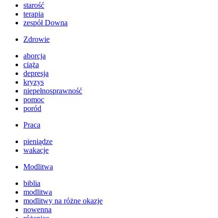
starość
terapia
zespół Downa
Zdrowie
aborcja
ciąża
depresja
kryzys
niepełnosprawność
pomoc
poród
Praca
pieniądze
wakacje
Modlitwa
biblia
modlitwa
modlitwy na różne okazje
nowenna