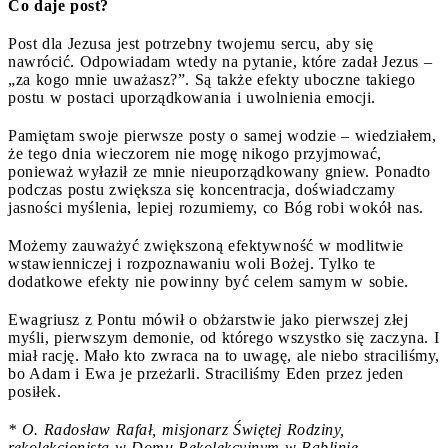
Co daje post?
Post dla Jezusa jest potrzebny twojemu sercu, aby się
nawrócić. Odpowiadam wtedy na pytanie, które zadał Jezus –
„za kogo mnie uważasz?”. Są także efekty uboczne takiego
postu w postaci uporządkowania i uwolnienia emocji.
Pamiętam swoje pierwsze posty o samej wodzie – wiedziałem,
że tego dnia wieczorem nie mogę nikogo przyjmować,
ponieważ wyłaził ze mnie nieuporządkowany gniew. Ponadto
podczas postu zwiększa się koncentracja, doświadczamy
jasności myślenia, lepiej rozumiemy, co Bóg robi wokół nas.
Możemy zauważyć zwiększoną efektywność w modlitwie
wstawienniczej i rozpoznawaniu woli Bożej. Tylko te
dodatkowe efekty nie powinny być celem samym w sobie.
Ewagriusz z Pontu mówił o obżarstwie jako pierwszej złej
myśli, pierwszym demonie, od którego wszystko się zaczyna. I
miał rację. Mało kto zwraca na to uwagę, ale niebo straciliśmy,
bo Adam i Ewa je przeżarli. Straciliśmy Eden przez jeden
posiłek.
* O. Radosław Rafał, misjonarz Świętej Rodziny,
rekolekcjonista w Domu Rekolekcyjnym w Bąblinie,