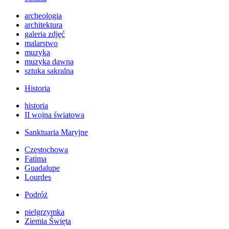
archeologia
architektura
galeria zdjęć
malarstwo
muzyka
muzyka dawna
sztuka sakralna
Historia
historia
II wojna światowa
Sanktuaria Maryjne
Częstochowa
Fatima
Guadalupe
Lourdes
Podróż
pielgrzymka
Ziemia Święta