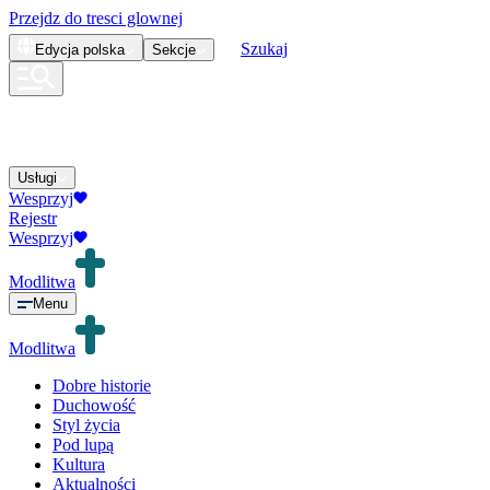
Przejdz do tresci glownej
Szukaj
Edycja
polska
Sekcje
Usługi
Wesprzyj
Rejestr
Wesprzyj
Modlitwa
Menu
Modlitwa
Dobre historie
Duchowość
Styl życia
Pod lupą
Kultura
Aktualności