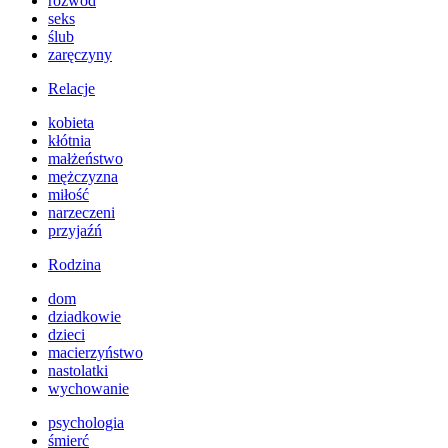
rozwód
seks
ślub
zaręczyny
Relacje
kobieta
kłótnia
małżeństwo
mężczyzna
miłość
narzeczeni
przyjaźń
Rodzina
dom
dziadkowie
dzieci
macierzyństwo
nastolatki
wychowanie
psychologia
śmierć