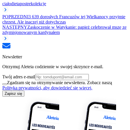
ciało
dieta
post
rekolekcje
POPRZEDNI
3 639 dorosłych Francuzów tej Wielkanocy przyjmie
chrzest. Ale inaczej niż dotychczas
NASTĘPNY
Zaskoczenie w Watykanie: papież celebrował mszę ze
zdymisjonowanym kardynałem
Newsletter
Otrzymuj Aleteia codziennie w swojej skrzynce e-mail.
Twój adres e-mail
Zgadzam się na otrzymywanie newslettera. Zobacz naszą
Polityka prywatności, aby dowiedzieć się więcej.
Zapisz się