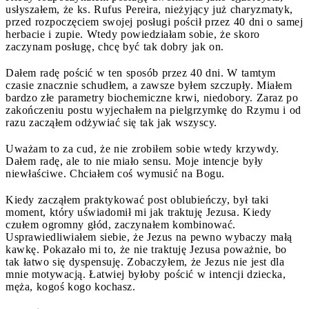
usłyszałem, że ks. Rufus Pereira, nieżyjący już charyzmatyk,
przed rozpoczęciem swojej posługi pościł przez 40 dni o samej
herbacie i zupie. Wtedy powiedziałam sobie, że skoro
zaczynam posługę, chcę być tak dobry jak on.
Dałem radę pościć w ten sposób przez 40 dni. W tamtym
czasie znacznie schudłem, a zawsze byłem szczupły. Miałem
bardzo złe parametry biochemiczne krwi, niedobory. Zaraz po
zakończeniu postu wyjechałem na pielgrzymkę do Rzymu i od
razu zacząłem odżywiać się tak jak wszyscy.
Uważam to za cud, że nie zrobiłem sobie wtedy krzywdy.
Dałem radę, ale to nie miało sensu. Moje intencje były
niewłaściwe. Chciałem coś wymusić na Bogu.
Kiedy zacząłem praktykować post oblubieńczy, był taki
moment, który uświadomił mi jak traktuję Jezusa. Kiedy
czułem ogromny głód, zaczynałem kombinować.
Usprawiedliwiałem siebie, że Jezus na pewno wybaczy małą
kawkę. Pokazało mi to, że nie traktuję Jezusa poważnie, bo
tak łatwo się dyspensuję. Zobaczyłem, że Jezus nie jest dla
mnie motywacją. Łatwiej byłoby pościć w intencji dziecka,
męża, kogoś kogo kochasz.