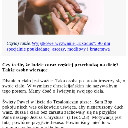
Czytaj także:
Wyjątkowe wyzwanie „Exodus”: 90 dni
specjalnie poukładanej ascezy, modlitwy i braterstwa
Czy to źle, że ludzie coraz częściej przechodzą na dietę?
Także osoby wierzące.
Dbanie o ciało jest ważne. Taka osoba po prostu troszczy się o
swoje ciało. W wymiarze chrześcijańskim nie nazywałbym
tego postem. Mamy dbać o świątynię swojego ciała.
Święty Paweł w liście do Tesaloniczan pisze: „Sam Bóg
pokoju niech was całkowicie uświęca, aby nienaruszony duch
wasz, dusza i ciało bez zarzutu zachowały się na przyjście
Pana naszego Jezusa Chrystusa” (1Tes 5,23). Motywacją jest
tutaj powtórne przyjście Jezusa. Powinniśmy mieć to w
naszym wychowaniu religijnym.