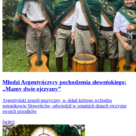
Młodzi Argentyńczycy pochodzenia słoweńskiego:
„Mamy dwie ojczyzny”
Argentyński zespół muzyczny, w skład którego wchodzą
potomkowie Słoweńców, odwiedził w ostatnich dniach ojczyznę
swoich przodków
święci