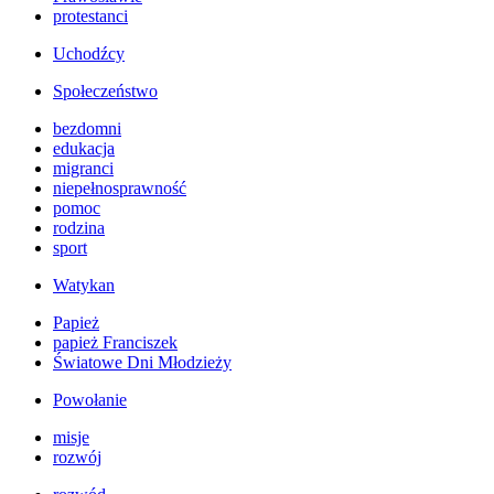
protestanci
Uchodźcy
Społeczeństwo
bezdomni
edukacja
migranci
niepełnosprawność
pomoc
rodzina
sport
Watykan
Papież
papież Franciszek
Światowe Dni Młodzieży
Powołanie
misje
rozwój