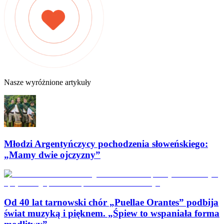
Nasze wyróżnione artykuły
Młodzi Argentyńczycy pochodzenia słoweńskiego:
„Mamy dwie ojczyzny”
Od 40 lat tarnowski chór „Puellae Orantes” podbija
świat muzyką i pięknem. „Śpiew to wspaniała forma