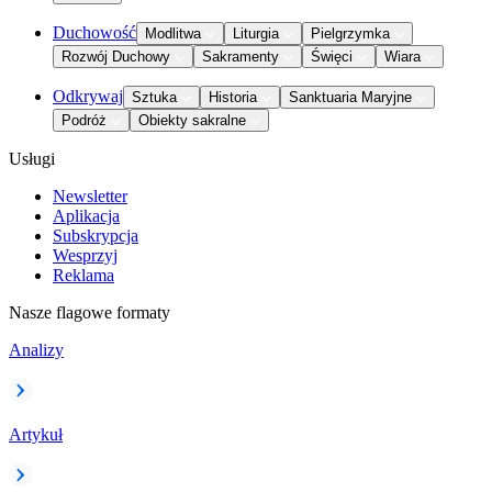
Duchowość
Modlitwa
Liturgia
Pielgrzymka
Rozwój Duchowy
Sakramenty
Święci
Wiara
Odkrywaj
Sztuka
Historia
Sanktuaria Maryjne
Podróż
Obiekty sakralne
Usługi
Newsletter
Aplikacja
Subskrypcja
Wesprzyj
Reklama
Nasze flagowe formaty
Analizy
Artykuł