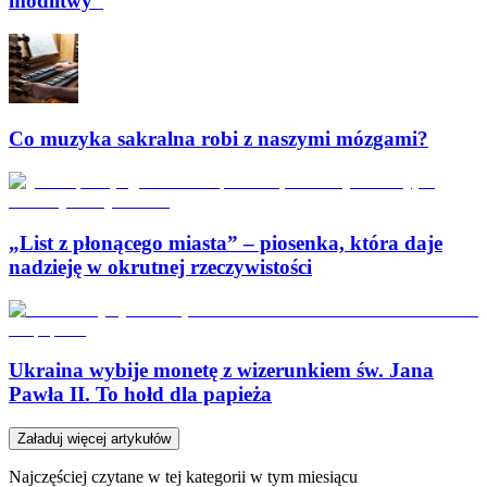
modlitwy”
Co muzyka sakralna robi z naszymi mózgami?
„List z płonącego miasta” – piosenka, która daje
nadzieję w okrutnej rzeczywistości
Ukraina wybije monetę z wizerunkiem św. Jana
Pawła II. To hołd dla papieża
Załaduj więcej artykułów
Najczęściej czytane w tej kategorii w tym miesiącu