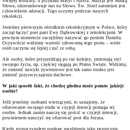
Świętej Rodziny, o przykład Maryi i Józefa. Maryja jest Matką
Słowa, ukierunkowuje nas na Słowo. Św. Józef natomiast jest
człowiekiem adoracji. Tego uczymy podczas naszych
rekolekcji.
Jesteśmy pierwszym ośrodkiem rekolekcyjnym w Polsce, który
zaczął łączyć post pani Ewy Dąbrowskiej z rekolekcjami. W
pewnym momencie zaczęliśmy nazywać go postem Daniela.
Oczywiście widzimy wartość zdrowotną tego postu – wiele
osób zaczyna się lepiej czuć ze sobą.
Ale osoby, które przyjeżdżają po raz kolejny, zmieniają styl
swojego życia, np. częściej sięgają po Pismo Święte. Widzimy,
że zmienić nawyki żywieniowe jest tak samo trudno jest
zmienić przyzwyczajenia duchowe.
W jaki sposób fakt, że chodzę głodna może pomóc jakiejś
osobie?
Jeśli jesteśmy osobami wierzącymi, to uznajemy, że
ofiarowanie swojego trudu w czyjejś intencji pomaga tej
osobie. Jednak zanim nauczę się pościć w czyjejś intencji,
powinienem nauczyć się ofiarować post dla Jezusa.
Kiedy rozpoczynałem posługę uwolnienia jako egzorcysta,