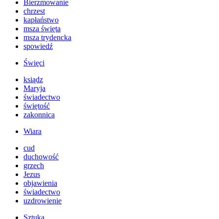
Bierzmowanie
chrzest
kapłaństwo
msza święta
msza trydencka
spowiedź
Święci
ksiądz
Maryja
świadectwo
świętość
zakonnica
Wiara
cud
duchowość
grzech
Jezus
objawienia
świadectwo
uzdrowienie
Sztuka