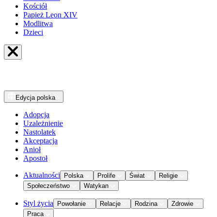
Kościół
Papież Leon XIV
Modlitwa
Dzieci
Edycja
polska
Adopcja
Uzależnienie
Nastolatek
Akceptacja
Anioł
Apostoł
Aktualności
Polska
Prolife
Świat
Religie
Społeczeństwo
Watykan
Styl życia
Powołanie
Relacje
Rodzina
Zdrowie
Praca