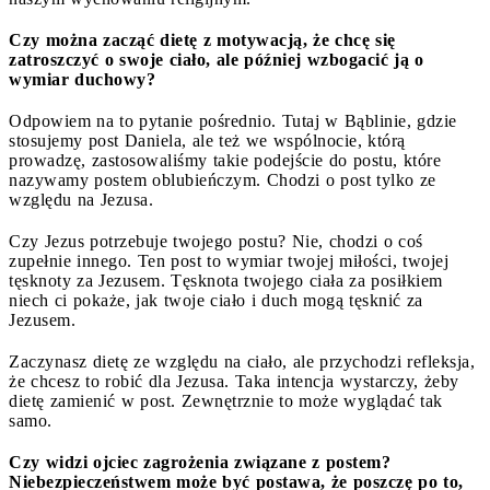
Czy można zacząć dietę z motywacją, że chcę się
zatroszczyć o swoje ciało, ale później wzbogacić ją o
wymiar duchowy?
Odpowiem na to pytanie pośrednio. Tutaj w Bąblinie, gdzie
stosujemy post Daniela, ale też we wspólnocie, którą
prowadzę, zastosowaliśmy takie podejście do postu, które
nazywamy postem oblubieńczym. Chodzi o post tylko ze
względu na Jezusa.
Czy Jezus potrzebuje twojego postu? Nie, chodzi o coś
zupełnie innego. Ten post to wymiar twojej miłości, twojej
tęsknoty za Jezusem. Tęsknota twojego ciała za posiłkiem
niech ci pokaże, jak twoje ciało i duch mogą tęsknić za
Jezusem.
Zaczynasz dietę ze względu na ciało, ale przychodzi refleksja,
że chcesz to robić dla Jezusa. Taka intencja wystarczy, żeby
dietę zamienić w post. Zewnętrznie to może wyglądać tak
samo.
Czy widzi ojciec zagrożenia związane z postem?
Niebezpieczeństwem może być postawa, że poszczę po to,