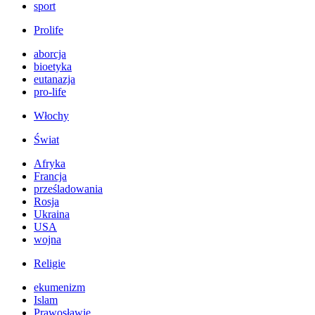
sport
Prolife
aborcja
bioetyka
eutanazja
pro-life
Włochy
Świat
Afryka
Francja
prześladowania
Rosja
Ukraina
USA
wojna
Religie
ekumenizm
Islam
Prawosławie