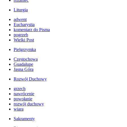
różaniec
Liturgia
adwent
Eucharystia
komentarz do Pisma
pogrzeb
Wielki Post
Pielgrzymka
Częstochowa
Guadalupe
Jasna Góra
Rozwój Duchowy
grzech
nawrócenie
powołanie
rozwój duchowy
wiara
Sakramenty