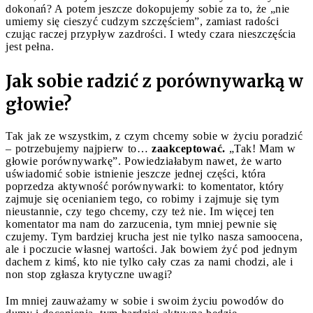
dokonań? A potem jeszcze dokopujemy sobie za to, że „nie
umiemy się cieszyć cudzym szczęściem”, zamiast radości
czując raczej przypływ zazdrości. I wtedy czara nieszczęścia
jest pełna.
Jak sobie radzić z porównywarką w
głowie?
Tak jak ze wszystkim, z czym chcemy sobie w życiu poradzić
– potrzebujemy najpierw to…
zaakceptować.
„Tak! Mam w
głowie porównywarkę”. Powiedziałabym nawet, że warto
uświadomić sobie istnienie jeszcze jednej części, która
poprzedza aktywność porównywarki: to komentator, który
zajmuje się ocenianiem tego, co robimy i zajmuje się tym
nieustannie, czy tego chcemy, czy też nie. Im więcej ten
komentator ma nam do zarzucenia, tym mniej pewnie się
czujemy. Tym bardziej krucha jest nie tylko nasza samoocena,
ale i poczucie własnej wartości. Jak bowiem żyć pod jednym
dachem z kimś, kto nie tylko cały czas za nami chodzi, ale i
non stop zgłasza krytyczne uwagi?
Im mniej zauważamy w sobie i swoim życiu powodów do