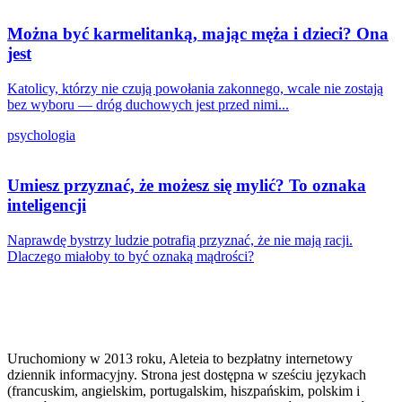
Można być karmelitanką, mając męża i dzieci? Ona
jest
Katolicy, którzy nie czują powołania zakonnego, wcale nie zostają
bez wyboru — dróg duchowych jest przed nimi...
psychologia
Umiesz przyznać, że możesz się mylić? To oznaka
inteligencji
Naprawdę bystrzy ludzie potrafią przyznać, że nie mają racji.
Dlaczego miałoby to być oznaką mądrości?
Uruchomiony w 2013 roku, Aleteia to bezpłatny internetowy
dziennik informacyjny. Strona jest dostępna w sześciu językach
(francuskim, angielskim, portugalskim, hiszpańskim, polskim i