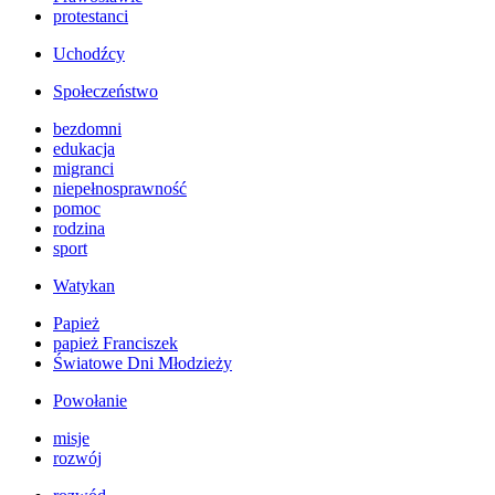
protestanci
Uchodźcy
Społeczeństwo
bezdomni
edukacja
migranci
niepełnosprawność
pomoc
rodzina
sport
Watykan
Papież
papież Franciszek
Światowe Dni Młodzieży
Powołanie
misje
rozwój