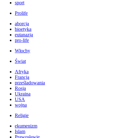
sport
Prolife
aborcja
bioetyka
eutanazja
pro-life
Włochy
Świat
Afryka
Francja
prześladowania
Rosja
Ukraina
USA
wojna
Religie
ekumenizm
Islam
Prawosławie