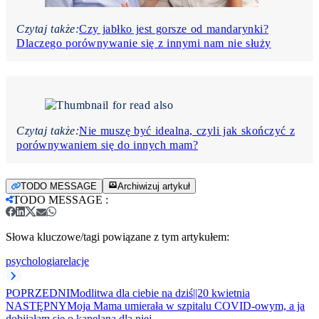
Czytaj także:
Czy jabłko jest gorsze od mandarynki?
Dlaczego porównywanie się z innymi nam nie służy
Czytaj także:
Nie muszę być idealna, czyli jak skończyć z
porównywaniem się do innych mam?
TODO MESSAGE
Archiwizuj artykuł
TODO MESSAGE
:
Słowa kluczowe/tagi powiązane z tym artykułem:
psychologia
relacje
POPRZEDNI
Modlitwa dla ciebie na dziś||20 kwietnia
NASTĘPNY
Moja Mama umierała w szpitalu COVID-owym, a ja
dobijałam się o kapelana dla niej