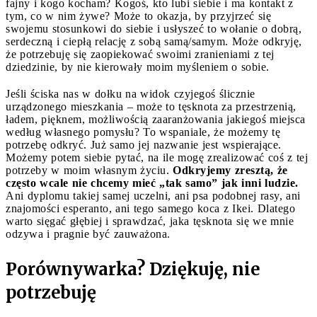
fajny i kogo kocham? Kogoś, kto lubi siebie i ma kontakt z
tym, co w nim żywe? Może to okazja, by przyjrzeć się
swojemu stosunkowi do siebie i usłyszeć to wołanie o dobrą,
serdeczną i ciepłą relację z sobą samą/samym. Może odkryję,
że potrzebuję się zaopiekować swoimi zranieniami z tej
dziedzinie, by nie kierowały moim myśleniem o sobie.
Jeśli ściska nas w dołku na widok czyjegoś ślicznie
urządzonego mieszkania – może to tęsknota za przestrzenią,
ładem, pięknem, możliwością zaaranżowania jakiegoś miejsca
według własnego pomysłu? To wspaniale, że możemy tę
potrzebę odkryć. Już samo jej nazwanie jest wspierające.
Możemy potem siebie pytać, na ile mogę zrealizować coś z tej
potrzeby w moim własnym życiu.
Odkryjemy zresztą, że
często wcale nie chcemy mieć „tak samo” jak inni ludzie.
Ani dyplomu takiej samej uczelni, ani psa podobnej rasy, ani
znajomości esperanto, ani tego samego koca z Ikei. Dlatego
warto sięgać głębiej i sprawdzać, jaka tęsknota się we mnie
odzywa i pragnie być zauważona.
Porównywarka? Dziękuję, nie
potrzebuję