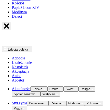
Kościół
Papież Leon XIV
Modlitwa
Dzieci
Edycja
polska
Adopcja
Uzależnienie
Nastolatek
Akceptacja
Anioł
Apostoł
Aktualności
Polska
Prolife
Świat
Religie
Społeczeństwo
Watykan
Styl życia
Powołanie
Relacje
Rodzina
Zdrowie
Praca