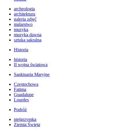
archeologia
architektura
galeria zdjęć
malarstwo
muzyka
muzyka dawna
sztuka sakralna
Historia
historia
II wojna światowa
Sanktuaria Maryjne
Częstochowa
Fatima
Guadalupe
Lourdes
Podróż
pielgrzymka
Ziemia Święta