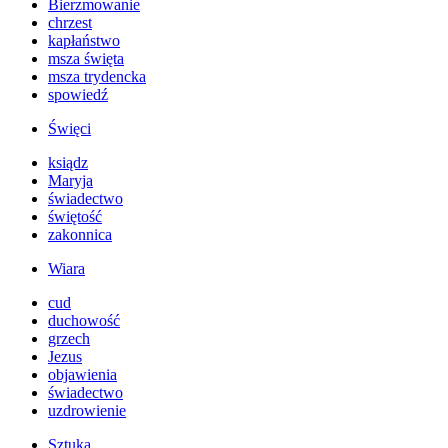
Bierzmowanie
chrzest
kapłaństwo
msza święta
msza trydencka
spowiedź
Święci
ksiądz
Maryja
świadectwo
świętość
zakonnica
Wiara
cud
duchowość
grzech
Jezus
objawienia
świadectwo
uzdrowienie
Sztuka