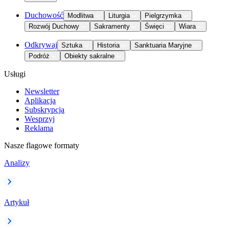
Duchowość
Modlitwa
Liturgia
Pielgrzymka
Rozwój Duchowy
Sakramenty
Święci
Wiara
Odkrywaj
Sztuka
Historia
Sanktuaria Maryjne
Podróż
Obiekty sakralne
Usługi
Newsletter
Aplikacja
Subskrypcja
Wesprzyj
Reklama
Nasze flagowe formaty
Analizy
Artykuł