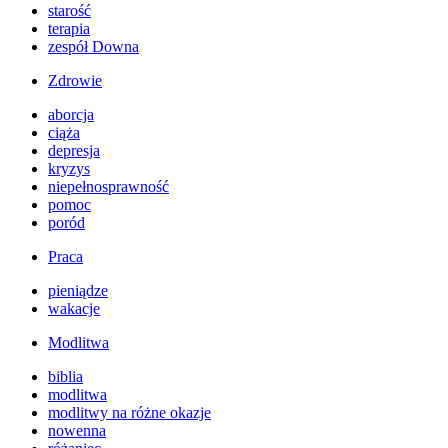
starość
terapia
zespół Downa
Zdrowie
aborcja
ciąża
depresja
kryzys
niepełnosprawność
pomoc
poród
Praca
pieniądze
wakacje
Modlitwa
biblia
modlitwa
modlitwy na różne okazje
nowenna