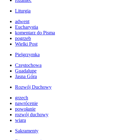
różaniec
Liturgia
adwent
Eucharystia
komentarz do Pisma
pogrzeb
Wielki Post
Pielgrzymka
Częstochowa
Guadalupe
Jasna Góra
Rozwój Duchowy
grzech
nawrócenie
powołanie
rozwój duchowy
wiara
Sakramenty