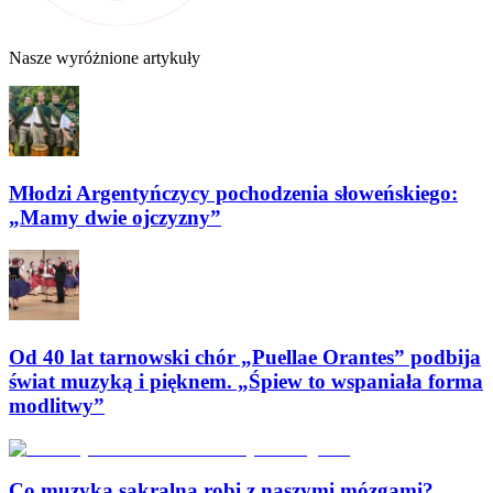
Nasze wyróżnione artykuły
Młodzi Argentyńczycy pochodzenia słoweńskiego:
„Mamy dwie ojczyzny”
Od 40 lat tarnowski chór „Puellae Orantes” podbija
świat muzyką i pięknem. „Śpiew to wspaniała forma
modlitwy”
Co muzyka sakralna robi z naszymi mózgami?