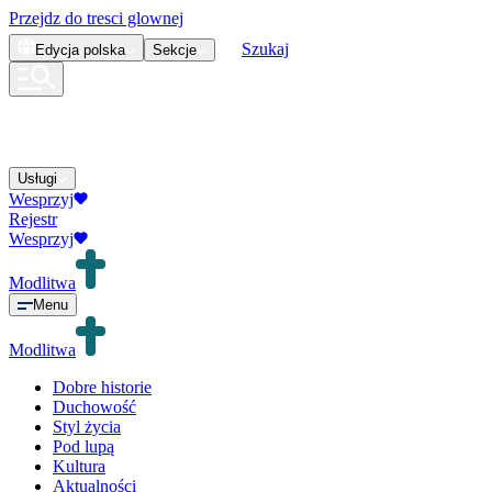
Przejdz do tresci glownej
Szukaj
Edycja
polska
Sekcje
Usługi
Wesprzyj
Rejestr
Wesprzyj
Modlitwa
Menu
Modlitwa
Dobre historie
Duchowość
Styl życia
Pod lupą
Kultura
Aktualności