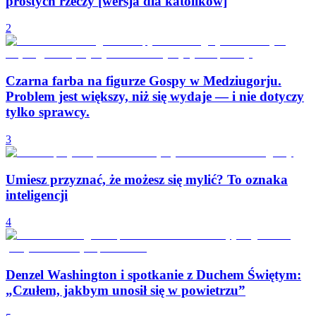
prostych rzeczy [wersja dla katolików]
2
Czarna farba na figurze Gospy w Medziugorju.
Problem jest większy, niż się wydaje — i nie dotyczy
tylko sprawcy.
3
Umiesz przyznać, że możesz się mylić? To oznaka
inteligencji
4
Denzel Washington i spotkanie z Duchem Świętym:
„Czułem, jakbym unosił się w powietrzu”