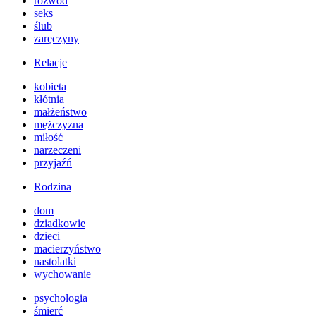
rozwód
seks
ślub
zaręczyny
Relacje
kobieta
kłótnia
małżeństwo
mężczyzna
miłość
narzeczeni
przyjaźń
Rodzina
dom
dziadkowie
dzieci
macierzyństwo
nastolatki
wychowanie
psychologia
śmierć