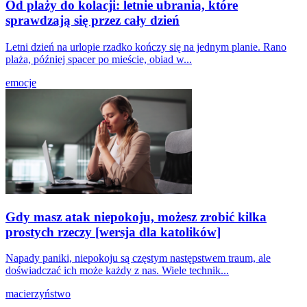
Od plaży do kolacji: letnie ubrania, które
sprawdzają się przez cały dzień
Letni dzień na urlopie rzadko kończy się na jednym planie. Rano
plaża, później spacer po mieście, obiad w...
emocje
Gdy masz atak niepokoju, możesz zrobić kilka
prostych rzeczy [wersja dla katolików]
Napady paniki, niepokoju są częstym następstwem traum, ale
doświadczać ich może każdy z nas. Wiele technik...
macierzyństwo