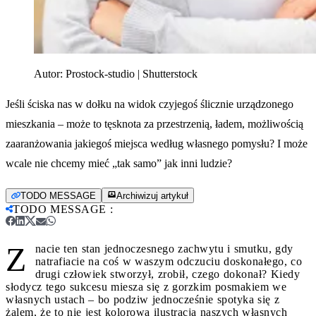
Autor:
Prostock-studio | Shutterstock
Jeśli ściska nas w dołku na widok czyjegoś ślicznie urządzonego
mieszkania – może to tęsknota za przestrzenią, ładem, możliwością
zaaranżowania jakiegoś miejsca według własnego pomysłu? I może
wcale nie chcemy mieć „tak samo” jak inni ludzie?
TODO MESSAGE
Archiwizuj artykuł
TODO MESSAGE
:
Z
nacie ten stan jednoczesnego zachwytu i smutku, gdy
natrafiacie na coś w waszym odczuciu doskonałego, co
drugi człowiek stworzył, zrobił, czego dokonał? Kiedy
słodycz tego sukcesu miesza się z gorzkim posmakiem we
własnych ustach – bo podziw jednocześnie spotyka się z
żalem, że to nie jest kolorowa ilustracja naszych własnych