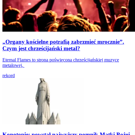
„Organy kościelne potrafią zabrzmieć mrocznie”.
Czym jest chrześcijański metal?
Eternal Flames to strona poświęcona chrześcijańskiej muzyce
metalowej.
rekord
Konotopie: powstał najwyższy pomnik Matki Bożej