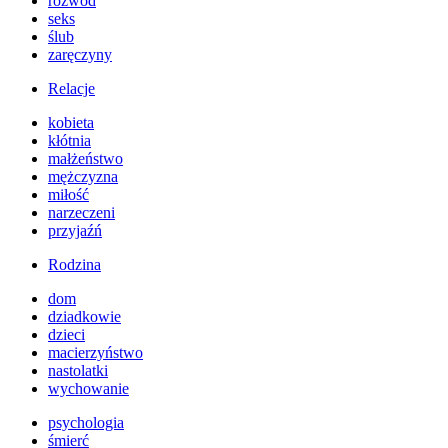
rozwód
seks
ślub
zaręczyny
Relacje
kobieta
kłótnia
małżeństwo
mężczyzna
miłość
narzeczeni
przyjaźń
Rodzina
dom
dziadkowie
dzieci
macierzyństwo
nastolatki
wychowanie
psychologia
śmierć