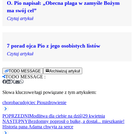
O. Pio napisał: „Obecna plaga w zamyśle Bożym
ma swój cel”
Czytaj artykuł
7 porad ojca Pio z jego osobistych listów
Czytaj artykuł
TODO MESSAGE
Archiwizuj artykuł
TODO MESSAGE
:
Słowa kluczowe/tagi powiązane z tym artykułem:
choroba
cud
ojciec Pio
uzdrowienie
POPRZEDNI
Modlitwa dla ciebie na dziś||29 kwietnia
NASTĘPNY
Bezdomny poprosił o bułkę, a dostał... mieszkanie!
Historia pana Adama chwyta za serce