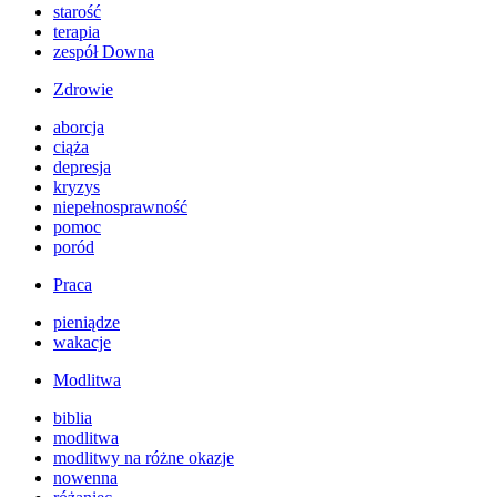
starość
terapia
zespół Downa
Zdrowie
aborcja
ciąża
depresja
kryzys
niepełnosprawność
pomoc
poród
Praca
pieniądze
wakacje
Modlitwa
biblia
modlitwa
modlitwy na różne okazje
nowenna