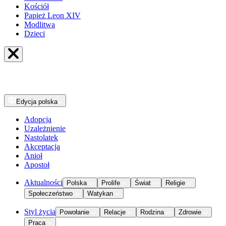
Kościół
Papież Leon XIV
Modlitwa
Dzieci
Edycja
polska
Adopcja
Uzależnienie
Nastolatek
Akceptacja
Anioł
Apostoł
Aktualności
Polska
Prolife
Świat
Religie
Społeczeństwo
Watykan
Styl życia
Powołanie
Relacje
Rodzina
Zdrowie
Praca