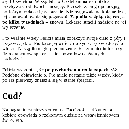
się 10 kwietnia. W szpitalu w Castellammare di Stabia
przebywała od dwóch miesięcy. Przeszła zabieg operacyjny,
po którym wdało się zakażenie. Nie reagowała na kolejne leki,
jej stan gwałtownie się pogarszał.
Zapadła w śpiączkę raz, a
po kilku tygodniach – znowu.
Lekarze stracili nadzieję na jej
wyleczenie.
I to właśnie wtedy Felicia miała zobaczyć swoje ciało z góry i
usłyszeć, jak o. Pio każe jej wrócić do życia, by świadczyć o
wierze. Nastąpiło nagłe przebudzenie. Ku zdumieniu lekarzy i
fizjoterapeutów śpiączka nie spowodowała żadnych
uszkodzeń.
Felicia wspomina, że
po przebudzeniu czuła zapach róż
.
Podobne objawienie o. Pio miało nastąpić także wtedy, kiedy
po raz pierwszy znalazła się w stanie śpiączki.
Cud?
Na nagraniu zamieszczonym na Facebooku 14 kwietnia
kobieta opowiada o rzekomym cudzie za wstawiennictwem
św. o. Pio.