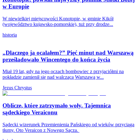
w Europie
W niewielkiej miejscowości Konotopie, w gminie Kikół
(województwo kujawsko-pomorskie), tuż przy drodze...
historia
„Dlaczego ja ocalałem?” Pięć minut nad Warszawą
prześladowało Wincentego do końca życia
Miał 19 lat, gdy na jego oczach bombowiec z przyjaciółmi na
pokładzie zamienił się nad walczącą Warszawą w...
Jezus Chrystus
Oblicze, które zatrzymało woły. Tajemnica
sądeckiego Veraiconu
Sądecki wizerunek Przemienienia Pańskiego od wieków przyciąga
tłumy. Oto Veraicon z Nowego Sącza.