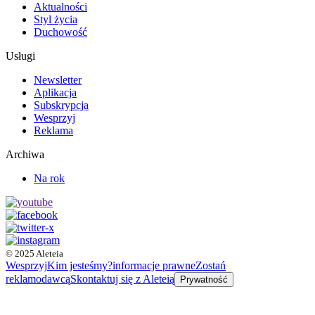
Aktualności
Styl życia
Duchowość
Usługi
Newsletter
Aplikacja
Subskrypcja
Wesprzyj
Reklama
Archiwa
Na rok
© 2025 Aleteia
Wesprzyj
Kim jesteśmy?
informacje prawne
Zostań
reklamodawcą
Skontaktuj się z Aleteią
Prywatność