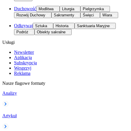
Duchowość
Modlitwa
Liturgia
Pielgrzymka
Rozwój Duchowy
Sakramenty
Święci
Wiara
Odkrywaj
Sztuka
Historia
Sanktuaria Maryjne
Podróż
Obiekty sakralne
Usługi
Newsletter
Aplikacja
Subskrypcja
Wesprzyj
Reklama
Nasze flagowe formaty
Analizy
Artykuł