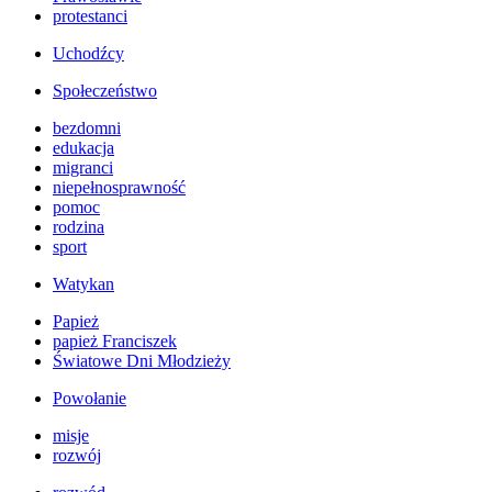
protestanci
Uchodźcy
Społeczeństwo
bezdomni
edukacja
migranci
niepełnosprawność
pomoc
rodzina
sport
Watykan
Papież
papież Franciszek
Światowe Dni Młodzieży
Powołanie
misje
rozwój