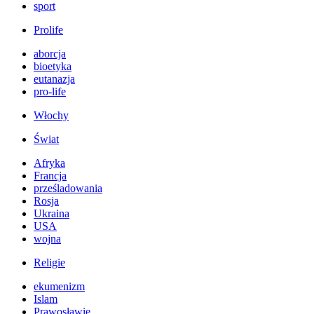
sport
Prolife
aborcja
bioetyka
eutanazja
pro-life
Włochy
Świat
Afryka
Francja
prześladowania
Rosja
Ukraina
USA
wojna
Religie
ekumenizm
Islam
Prawosławie