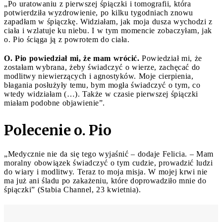
„Po uratowaniu z pierwszej śpiączki i tomografii, która
potwierdziła wyzdrowienie, po kilku tygodniach znowu
zapadłam w śpiączkę. Widziałam, jak moja dusza wychodzi z
ciała i wzlatuje ku niebu. I w tym momencie zobaczyłam, jak
o. Pio ściąga ją z powrotem do ciała.
O. Pio powiedział mi, że mam wrócić.
Powiedział mi, że
zostałam wybrana, żeby świadczyć o wierze, zachęcać do
modlitwy niewierzących i agnostyków. Moje cierpienia,
błagania posłużyły temu, bym mogła świadczyć o tym, co
wtedy widziałam (…). Także w czasie pierwszej śpiączki
miałam podobne objawienie”.
Polecenie o. Pio
„Medycznie nie da się tego wyjaśnić – dodaje Felicia. – Mam
moralny obowiązek świadczyć o tym cudzie, prowadzić ludzi
do wiary i modlitwy. Teraz to moja misja. W mojej krwi nie
ma już ani śladu po zakażeniu, które doprowadziło mnie do
śpiączki” (Stabia Channel, 23 kwietnia).