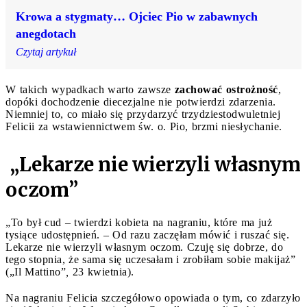
Krowa a stygmaty… Ojciec Pio w zabawnych
anegdotach
Czytaj artykuł
W takich wypadkach warto zawsze
zachować ostrożność
,
dopóki dochodzenie diecezjalne nie potwierdzi zdarzenia.
Niemniej to, co miało się przydarzyć trzydziestodwuletniej
Felicii za wstawiennictwem św. o. Pio, brzmi niesłychanie.
„Lekarze nie wierzyli własnym
oczom”
„To był cud – twierdzi kobieta na nagraniu, które ma już
tysiące udostępnień. – Od razu zaczęłam mówić i ruszać się.
Lekarze nie wierzyli własnym oczom. Czuję się dobrze, do
tego stopnia, że sama się uczesałam i zrobiłam sobie makijaż”
(„Il Mattino”
,
23 kwietnia).
Na nagraniu Felicia szczegółowo opowiada o tym, co zdarzyło