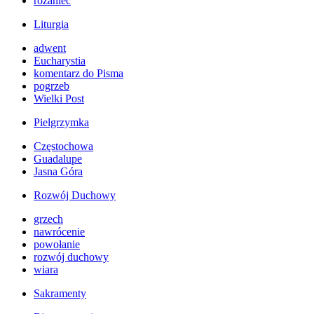
różaniec
Liturgia
adwent
Eucharystia
komentarz do Pisma
pogrzeb
Wielki Post
Pielgrzymka
Częstochowa
Guadalupe
Jasna Góra
Rozwój Duchowy
grzech
nawrócenie
powołanie
rozwój duchowy
wiara
Sakramenty