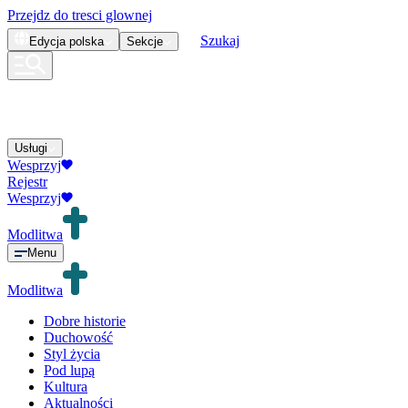
Przejdz do tresci glownej
Szukaj
Edycja
polska
Sekcje
Usługi
Wesprzyj
Rejestr
Wesprzyj
Modlitwa
Menu
Modlitwa
Dobre historie
Duchowość
Styl życia
Pod lupą
Kultura
Aktualności