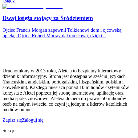
ksiądz
Dwaj księża stojący za Śródziemiem
Ojciec Francis Morgan zapewnił Tolkienowi dom i ojcowską
opiekę. Ojciec Robert Murray dał mu słowa, dzięki...
Uruchomiony w 2013 roku, Aleteia to bezpłatny internetowy
dziennik informacyjny. Strona jest dostępna w sześciu językach
(francuskim, angielskim, portugalskim, hiszpańskim, polskim i
słoweńskim). Każdego miesiąca ponad 10 milionów czytelników
korzysta z Aletei poprzez jej stronę internetową, aplikację oraz
media społecznościowe. Aleteia dociera do prawie 50 milionów
osób na całym świecie, co czyni ją jednym z liderów katolickich
mediów online.
Zapisz się
Zaloguj się
Sekcje