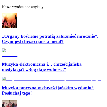
Nasze wyróżnione artykuły
„Organy kościelne potrafią zabrzmieć mrocznie”.
Czym jest chrześcijański metal?
Muzyka elektroniczna i… chrześcijańska
medytacja? „Bóg daje wolność!”
Muzyka taneczna w chrześcijańskim wydaniu?
Posłuchaj tego!