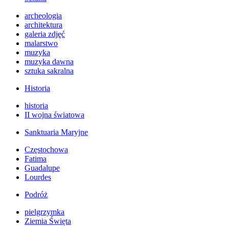
archeologia
architektura
galeria zdjęć
malarstwo
muzyka
muzyka dawna
sztuka sakralna
Historia
historia
II wojna światowa
Sanktuaria Maryjne
Częstochowa
Fatima
Guadalupe
Lourdes
Podróż
pielgrzymka
Ziemia Święta