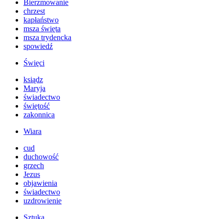
Bierzmowanie
chrzest
kapłaństwo
msza święta
msza trydencka
spowiedź
Święci
ksiądz
Maryja
świadectwo
świętość
zakonnica
Wiara
cud
duchowość
grzech
Jezus
objawienia
świadectwo
uzdrowienie
Sztuka