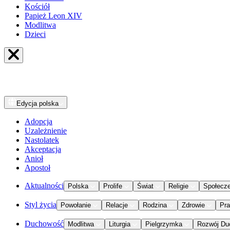
Kościół
Papież Leon XIV
Modlitwa
Dzieci
Edycja
polska
Adopcja
Uzależnienie
Nastolatek
Akceptacja
Anioł
Apostoł
Aktualności
Polska
Prolife
Świat
Religie
Społecz
Styl życia
Powołanie
Relacje
Rodzina
Zdrowie
Pr
Duchowość
Modlitwa
Liturgia
Pielgrzymka
Rozwój Du