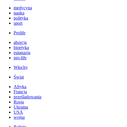
medycyna
nauka
polityka
sport
Prolife
aborcja
bioetyka
eutanazja
pro-life
Włochy
Świat
Afryka
Francja
prześladowania
Rosja
Ukraina
USA
wojna
Religie