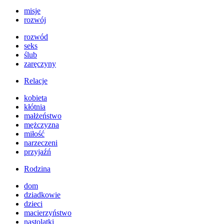
misje
rozwój
rozwód
seks
ślub
zaręczyny
Relacje
kobieta
kłótnia
małżeństwo
mężczyzna
miłość
narzeczeni
przyjaźń
Rodzina
dom
dziadkowie
dzieci
macierzyństwo
nastolatki