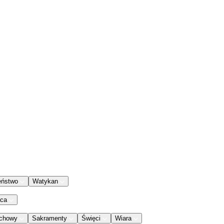
eństwo
Watykan
aca
chowy
Sakramenty
Święci
Wiara