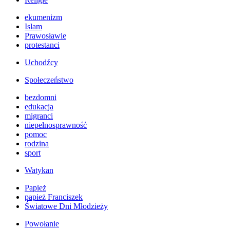
ekumenizm
Islam
Prawosławie
protestanci
Uchodźcy
Społeczeństwo
bezdomni
edukacja
migranci
niepełnosprawność
pomoc
rodzina
sport
Watykan
Papież
papież Franciszek
Światowe Dni Młodzieży
Powołanie