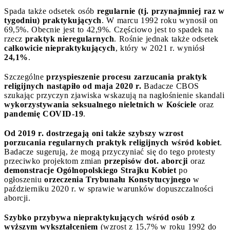
Spada także odsetek osób
regularnie (tj. przynajmniej raz w
tygodniu) praktykujących
. W marcu 1992 roku wynosił on
69,5%. Obecnie jest to 42,9%. Częściowo jest to spadek na
rzecz
praktyk nieregularnych
. Rośnie jednak także odsetek
całkowicie niepraktykujących
, który w 2021 r. wyniósł
24,1%
.
Szczególne
przyspieszenie procesu zarzucania praktyk
religijnych nastąpiło od maja 2020 r.
Badacze CBOS
szukając przyczyn zjawiska wskazują na nagłośnienie skandali
wykorzystywania seksualnego nieletnich w Kościele
oraz
pandemię COVID-19
.
Od 2019 r. dostrzegają oni także szybszy wzrost
porzucania regularnych praktyk religijnych wśród kobiet
.
Badacze sugerują, że mogą przyczyniać się do tego protesty
przeciwko projektom zmian
przepisów dot. aborcji
oraz
demonstracje Ogólnopolskiego Strajku Kobiet
po
ogłoszeniu
orzeczenia Trybunału Konstytucyjnego
w
październiku 2020 r. w sprawie warunków dopuszczalności
aborcji.
Szybko przybywa niepraktykujących wśród osób z
wyższym wykształceniem
(wzrost z 15,7% w roku 1992 do