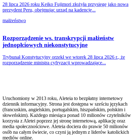
28 lipca 2026 roku Keiko Fujimori złożyła przysięgę jako nowa
prezydent Peru, obejmując urząd na kadencję...
małżeństwo
Rozporządzenie ws. transkrypcji małżeństw
jednopłciowych niekonstytucyjne
Trybunał Konstytucyjny orzekł we wtorek 28 lipca 2026 r., że
rozporządzenie ministra cyfryzacji wprowadzające...
Uruchomiony w 2013 roku, Aleteia to bezpłatny internetowy
dziennik informacyjny. Strona jest dostępna w sześciu językach
(francuskim, angielskim, portugalskim, hiszpańskim, polskim i
słoweńskim). Każdego miesiąca ponad 10 milionów czytelników
korzysta z Aletei poprzez jej stronę internetową, aplikację oraz
media społecznościowe. Aleteia dociera do prawie 50 milionów
osób na całym świecie, co czyni ją jednym z liderów katolickich
mediów online.