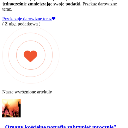
jednocześnie zmniejszając swoje podatki.
Przekaż darowiznę
teraz.
Przekazuję darowiznę teraz
( Z ulgą podatkową )
Nasze wyróżnione artykuły
„Organy kościelne potrafią zabrzmieć mrocznie”.