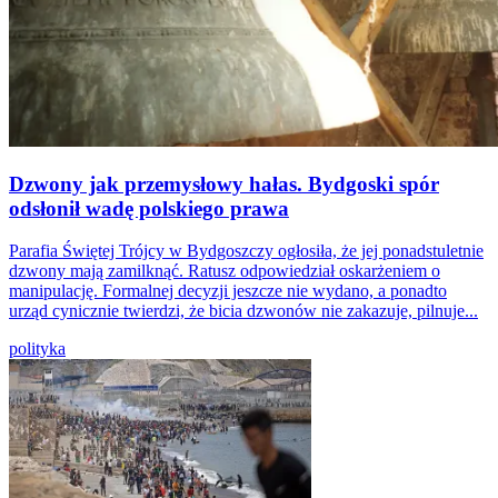
Dzwony jak przemysłowy hałas. Bydgoski spór
odsłonił wadę polskiego prawa
Parafia Świętej Trójcy w Bydgoszczy ogłosiła, że jej ponadstuletnie
dzwony mają zamilknąć. Ratusz odpowiedział oskarżeniem o
manipulację. Formalnej decyzji jeszcze nie wydano, a ponadto
urząd cynicznie twierdzi, że bicia dzwonów nie zakazuje, pilnuje...
polityka