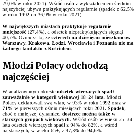
29,0% w roku 2021). Wśród osób z wykształceniem średnim
najszybciej ubywa praktykujących regularnie (spadek z 62,5%
w roku 1992 do 36,9% w roku 2021).
W największych miastach praktykuje regularnie
mniejszość
(27,4%), a odsetek niepraktykujących sięgnął
40,7%. Oznacza to, że
czterech na dziesięciu mieszkańców
Warszawy, Krakowa, Łodzi, Wrocławia i Poznania nie ma
żadnego kontaktu z Kościołem
.
Młodzi Polacy odchodzą
najczęściej
W analizowanym okresie
odsetek wierzących spadł
zauważalnie w kategorii wiekowej 18–24 lata
. Młodzi
Polacy deklarowali swą wiarę w 93% w roku 1992 oraz w
71%
w pierwszych ośmiu miesiącach roku 2021.
Spadek
,
choć o mniejszej dynamice,
dostrzec można
także w
starszych grupach wiekowych
. Wśród osób w wieku 25–34
lata odsetek wierzących spadł z 94% do 82%, a wśród
najstarszych, w wieku 65+, z 97,3% do 94,6%.