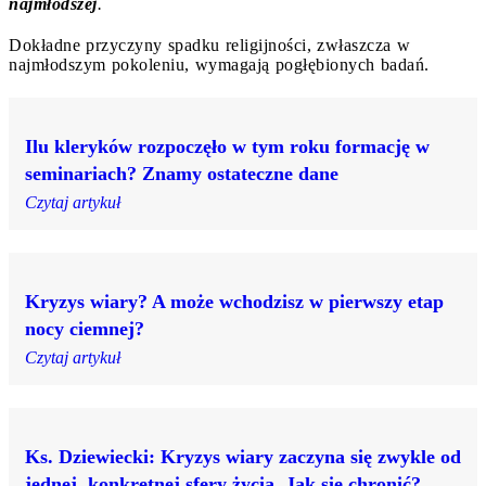
najmłodszej
.
Dokładne przyczyny spadku religijności, zwłaszcza w
najmłodszym pokoleniu, wymagają pogłębionych badań.
Ilu kleryków rozpoczęło w tym roku formację w
seminariach? Znamy ostateczne dane
Czytaj artykuł
Kryzys wiary? A może wchodzisz w pierwszy etap
nocy ciemnej?
Czytaj artykuł
Ks. Dziewiecki: Kryzys wiary zaczyna się zwykle od
jednej, konkretnej sfery życia. Jak się chronić?