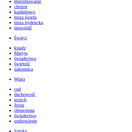
Bierzmowanie
chrzest
kapłaństwo
msza święta
msza trydencka
spowiedź
Święci
ksiądz
Maryja
świadectwo
świętość
zakonnica
Wiara
cud
duchowość
grzech
Jezus
objawienia
świadectwo
uzdrowienie
Sztuka