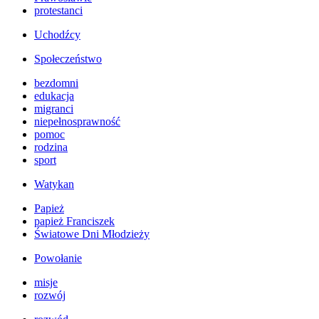
protestanci
Uchodźcy
Społeczeństwo
bezdomni
edukacja
migranci
niepełnosprawność
pomoc
rodzina
sport
Watykan
Papież
papież Franciszek
Światowe Dni Młodzieży
Powołanie
misje
rozwój