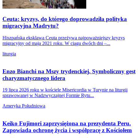
Ceuta: kryzys, do którego doprowadziła polityka
migracyjna Madrytu?
Hiszpańska eksklawa Ceuta przeżywa najpoważniejszy kryzys
migracyjny od maja 2021 roku. W ciągu dwóch dni –...
liturgia
Enzo Bianchi na Mszy trydenckiej. Symboliczny gest
charyzmatycznego lidera
19 lipca 2026 roku w kościele Misericordia w Turynie na liturgii
sprawowanej w Nadzwyczajnej Formie Rytu...
Ameryka Południowa
Keiko Fujimori zaprzysiężona na prezydenta Peru.
Zapowiada ochronę życia i współpracę z Kościołem