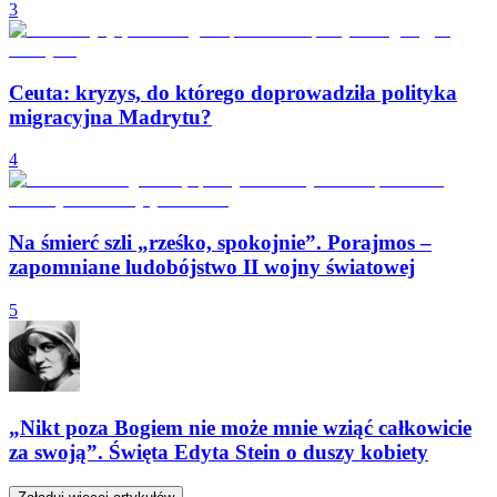
3
Ceuta: kryzys, do którego doprowadziła polityka
migracyjna Madrytu?
4
Na śmierć szli „rześko, spokojnie”. Porajmos –
zapomniane ludobójstwo II wojny światowej
5
„Nikt poza Bogiem nie może mnie wziąć całkowicie
za swoją”. Święta Edyta Stein o duszy kobiety