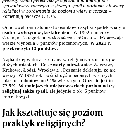
protesty kobiet przeciwko przepisom dot. aborcji
nie
spowodowały znacząco szybszego spadku poziomu ich wiary
religijnej w porównaniu do poziomu wiary mężczyzn
–
komentują badacze CBOS.
Odnotowali oni natomiast stosunkowo szybki spadek wiary u
osób z wyższym wykształceniem
. W 1992 r. między
skrajnymi kategoriami wykształcenia różnica w deklarowaje
wierze wynosiła 8 punktów procentowych.
W 2021 r.
przekroczyła 13 punktów
.
Najbardziej widoczne zmiany w religijności zachodzą
w
dużych miastach
.
Co czwarty mieszkaniec
Warszawy,
Krakowa, Łodzi, Wrocławia i Poznania deklaruje, że nie
wierzy. W 1992 roku wśród ogółu badanych w dużych
miastach odnotowano 91% wierzących. Obecnie jest to
72,5%
.
W mniejszych miejscowościach poziom wiary
religijnej także spadł
, ale jedynie o ok. 6 punktów
procentowych.
Jak kształtuje się poziom
praktyk religijnych?