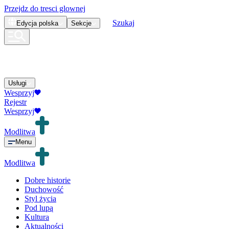
Przejdz do tresci glownej
Szukaj
Edycja
polska
Sekcje
Usługi
Wesprzyj
Rejestr
Wesprzyj
Modlitwa
Menu
Modlitwa
Dobre historie
Duchowość
Styl życia
Pod lupą
Kultura
Aktualności