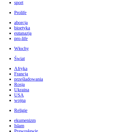
sport
Prolife
aborcja
bioetyka
eutanazja
pro-life
Włochy
Świat
Afryka
Francja
prześladowania
Rosja
Ukraina
USA
wojna
Religie
ekumenizm
Islam
Prawosławie