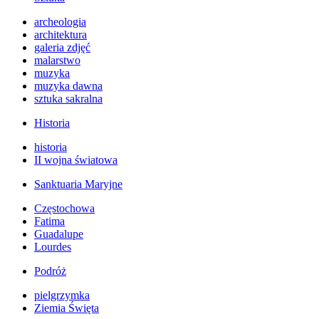
archeologia
architektura
galeria zdjęć
malarstwo
muzyka
muzyka dawna
sztuka sakralna
Historia
historia
II wojna światowa
Sanktuaria Maryjne
Częstochowa
Fatima
Guadalupe
Lourdes
Podróż
pielgrzymka
Ziemia Święta