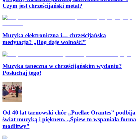
Czym jest chrześcijański metal?
Muzyka elektroniczna i… chrześcijańska
medytacja? „Bóg daje wolność!”
Muzyka taneczna w chrześcijańskim wydaniu?
Posłuchaj tego!
Od 40 lat tarnowski chór „Puellae Orantes” podbija
świat muzyką i pięknem. „Śpiew to wspaniała forma
modlitwy”