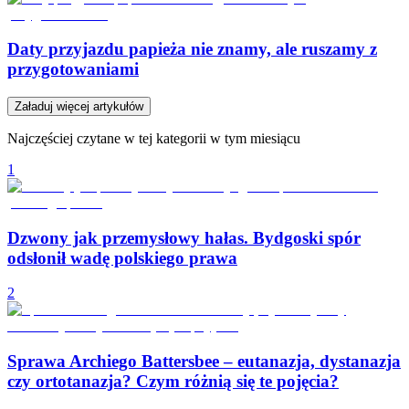
Daty przyjazdu papieża nie znamy, ale ruszamy z
przygotowaniami
Załaduj więcej artykułów
Najczęściej czytane w tej kategorii w tym miesiącu
1
Dzwony jak przemysłowy hałas. Bydgoski spór
odsłonił wadę polskiego prawa
2
Sprawa Archiego Battersbee – eutanazja, dystanazja
czy ortotanazja? Czym różnią się te pojęcia?