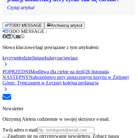
Czytaj artykuł
TODO MESSAGE
Archiwizuj artykuł
TODO MESSAGE
:
Słowa kluczowe/tagi powiązane z tym artykułem:
kryzys
młodzi
religia
sekularyzacja
wiara
POPRZEDNI
Modlitwa dla ciebie na dziś||26 listopada
NASTĘPNY
Nabożeństwo przy zniszczonym krzyżu w Zielonej
Górze. Tymczasem w Łęcznej kolejna profanacja
Newsletter
Otrzymuj Aleteia codziennie w swojej skrzynce e-mail.
Twój adres e-mail
Zgadzam się na otrzymywanie newslettera. Zobacz naszą