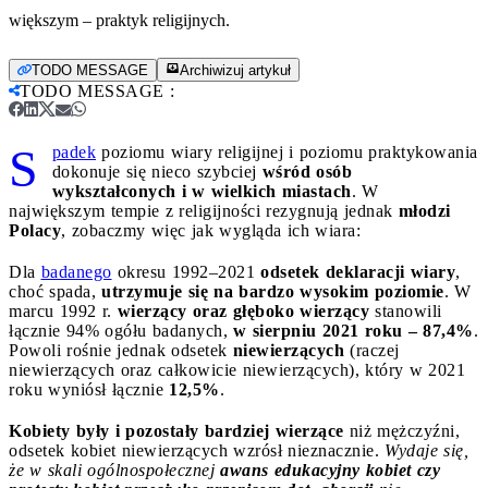
większym – praktyk religijnych.
TODO MESSAGE
Archiwizuj artykuł
TODO MESSAGE
:
S
padek
poziomu wiary religijnej i poziomu praktykowania
dokonuje się nieco szybciej
wśród osób
wykształconych i w wielkich miastach
. W
największym tempie z religijności rezygnują jednak
młodzi
Polacy
, zobaczmy więc jak wygląda ich wiara:
Dla
badanego
okresu 1992–2021
odsetek deklaracji wiary
,
choć spada,
utrzymuje się na bardzo wysokim poziomie
. W
marcu 1992 r.
wierzący oraz głęboko wierzący
stanowili
łącznie 94% ogółu badanych,
w sierpniu 2021 roku – 87,4%
.
Powoli rośnie jednak odsetek
niewierzących
(raczej
niewierzących oraz całkowicie niewierzących), który w 2021
roku wyniósł łącznie
12,5%
.
Kobiety były i pozostały bardziej wierzące
niż mężczyźni,
odsetek kobiet niewierzących wzrósł nieznacznie.
Wydaje się,
że w skali ogólnospołecznej
awans edukacyjny kobiet czy