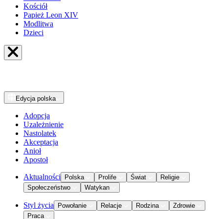
Kościół
Papież Leon XIV
Modlitwa
Dzieci
Edycja
polska
Adopcja
Uzależnienie
Nastolatek
Akceptacja
Anioł
Apostoł
Aktualności
Polska
Prolife
Świat
Religie
Społeczeństwo
Watykan
Styl życia
Powołanie
Relacje
Rodzina
Zdrowie
Praca