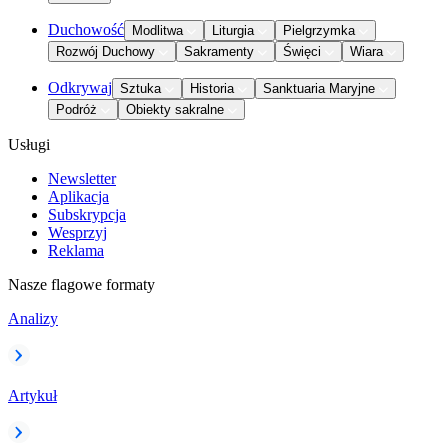
Duchowość
Modlitwa
Liturgia
Pielgrzymka
Rozwój Duchowy
Sakramenty
Święci
Wiara
Odkrywaj
Sztuka
Historia
Sanktuaria Maryjne
Podróż
Obiekty sakralne
Usługi
Newsletter
Aplikacja
Subskrypcja
Wesprzyj
Reklama
Nasze flagowe formaty
Analizy
Artykuł