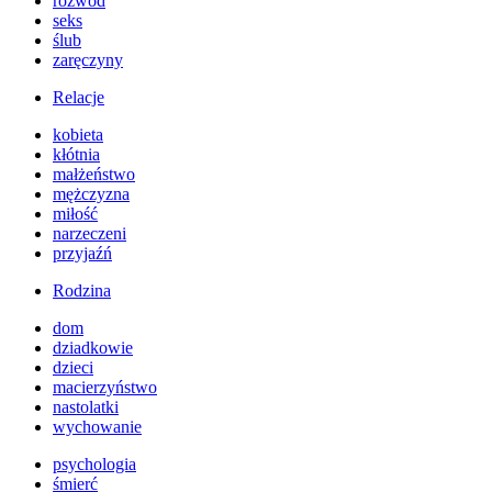
rozwód
seks
ślub
zaręczyny
Relacje
kobieta
kłótnia
małżeństwo
mężczyzna
miłość
narzeczeni
przyjaźń
Rodzina
dom
dziadkowie
dzieci
macierzyństwo
nastolatki
wychowanie
psychologia
śmierć