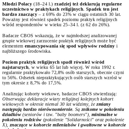
Młodzi Polacy
(18–24 l.)
rzadziej też deklarują regularne
uczestnictwo w praktykach religijnych
.
Spadek ten jest
bardzo znaczący
– z 69% do 23% w ciągu ostatnich 30 lat.
Poważny jest również spadek poziomu praktyk religijnych
wśród respondentów w wieku 25–34 l. (z 62 do 26%).
Badacze CBOS wskazują, że w najmłodszej analizowanej
grupie wiekowej zarzucenie praktyk religijnych może być
elementem
emancypowania się spod wpływów rodziny
i
najbliższego środowiska.
Poziom praktyk religijnych spadł również wśród
najstarszych
, w wieku 65 lat lub więcej. W roku 1992 r.
regularnie praktykowało 72,8% osób starszych, obecnie czyni
to 56%. Odsetek niepraktykujących osób starszych wzrósł w
tym okresie z 8,7% do 17,5%.
Analizując kohorty wiekowe, badacze CBOS stwierdzają:
Obserwując deklaracje wiary religijnej kolejnych kohort
wiekowych w okresie niemal 30 lat widzimy, że
zmiany
następują bardzo nierównomiernie
. Są
znikome w pokoleniu
dziadków
(seniorów i tzw. "baby boomers"),
minimalne w
pokoleniu rodziców
(pokolenie "Solidarności" oraz pokolenie
X),
znaczące w kohorcie milenialsów i gwałtowne w kohorcie