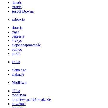
starość
terapia
zespół Downa
Zdrowie
aborcja
ciąża
depresja
kryzys
niepełnosprawność
pomoc
poród
Praca
pieniądze
wakacje
Modlitwa
biblia
modlitwa
modlitwy na różne okazje
nowenna