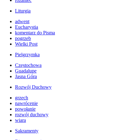
różaniec
Liturgia
adwent
Eucharystia
komentarz do Pisma
pogrzeb
Wielki Post
Pielgrzymka
Częstochowa
Guadalupe
Jasna Góra
Rozwój Duchowy
grzech
nawrócenie
powołanie
rozwój duchowy
wiara
Sakramenty