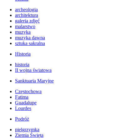
archeologia
architektura
galeria zdjęć
malarstwo
muzyka
muzyka dawna
sztuka sakralna
Historia
historia
II wojna światowa
Sanktuaria Maryjne
Częstochowa
Fatima
Guadalupe
Lourdes
Podróż
pielgrzymka
Ziemia Święta