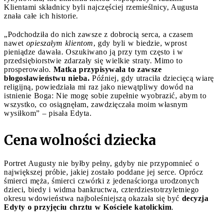
Klientami składnicy byli najczęściej rzemieślnicy, Augusta
znała całe ich historie.
„Podchodziła do nich zawsze z dobrocią serca, a czasem
nawet
opieszałym klientom
, gdy byli w biedzie, wprost
pieniądze dawała. Oszukiwano ją przy tym często i w
przedsiębiorstwie zdarzały się wielkie straty. Mimo to
prosperowało.
Matka przypisywała to zawsze
błogosławieństwu nieba.
Później, gdy utraciła dziecięcą wiarę
religijną, powiedziała mi raz jako niewątpliwy dowód na
istnienie Boga: Nie mogę sobie zupełnie wyobrazić, abym to
wszystko, co osiągnęłam, zawdzięczała moim własnym
wysiłkom” – pisała Edyta.
Cena wolności dziecka
Portret Augusty nie byłby pełny, gdyby nie przypomnieć o
największej próbie, jakiej zostało poddane jej serce. Oprócz
śmierci męża, śmierci czwórki z jedenaściorga urodzonych
dzieci, biedy i widma bankructwa, czterdziestotrzyletniego
okresu wdowieństwa najboleśniejszą okazała się być
decyzja
Edyty o przyjęciu chrztu w Kościele katolickim
.