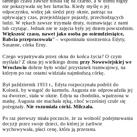
tamtego czasu zawsze nosiła się na czarno, a w domu nigdy
nie pokazywała się bez fartucha. Kiedy myślę o jej
odpoczynku, widzę jak siedzi przy oknie, patrząc na
upływający czas, przejeżdżające pojazdy, przechodzących
ludzi. W rękach zawsze trzymała druty, rozmawiając z nami
lub czytając. Jednak nie te zajęcia były jej dniem powszednim.
Większość czasu, nawet jako osoba po osiemdziesiątce,
Babcia przepracowała
” – wspominała siostrzenica Edyty,
Susanne, córka Erny.
Czego wypatrywała przez okna do końca życia? O czym
myślała? Z okna jej wielkiego domu
przy Nowowiejskiej we
Wrocławiu
dobrze było widać przystanek tramwajowy, na
którym po raz ostatni widziała najmłodszą córkę.
Był październik 1933 r., Edyta rozpoczynała podróż do
Kolonii, by wstąpić do karmelu. Augusta nie odprowadziła jej
na dworzec, stała w oknie. Edyta na chodniku, wpatrzona w
matkę. Augusta nie machała ręką, choć wcześniej czule się
pożegnały.
Nie rozumiała córki. Milczała.
Po raz pierwszy miała poczucie, że za wolność podejmowania
decyzji przez swoje dzieci, do której je żarliwie
wychowywała, płaci cenę, która ją przerasta.