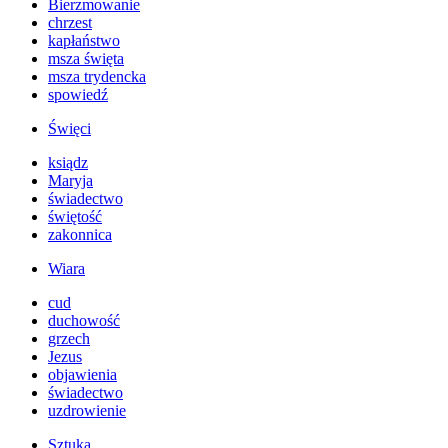
Bierzmowanie
chrzest
kapłaństwo
msza święta
msza trydencka
spowiedź
Święci
ksiądz
Maryja
świadectwo
świętość
zakonnica
Wiara
cud
duchowość
grzech
Jezus
objawienia
świadectwo
uzdrowienie
Sztuka