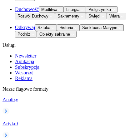
Duchowość
Modlitwa
Liturgia
Pielgrzymka
Rozwój Duchowy
Sakramenty
Święci
Wiara
Odkrywaj
Sztuka
Historia
Sanktuaria Maryjne
Podróż
Obiekty sakralne
Usługi
Newsletter
Aplikacja
Subskrypcja
Wesprzyj
Reklama
Nasze flagowe formaty
Analizy
Artykuł