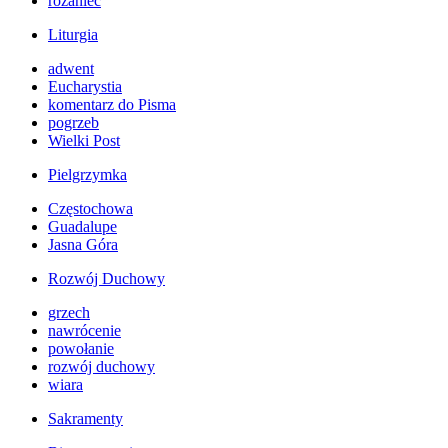
różaniec
Liturgia
adwent
Eucharystia
komentarz do Pisma
pogrzeb
Wielki Post
Pielgrzymka
Częstochowa
Guadalupe
Jasna Góra
Rozwój Duchowy
grzech
nawrócenie
powołanie
rozwój duchowy
wiara
Sakramenty