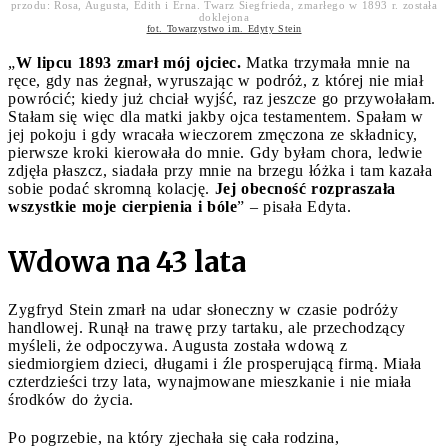
przodu: Rosa, Augusta, Edith i Erna. Twarz Siegfrieda, zmarłego w 1893 r. została
doklejona
fot. Towarzystwo im. Edyty Stein
„
W lipcu 1893 zmarł mój ojciec.
Matka trzymała mnie na
ręce, gdy nas żegnał, wyruszając w podróż, z której nie miał
powrócić; kiedy już chciał wyjść, raz jeszcze go przywołałam.
Stałam się więc dla matki jakby ojca testamentem. Spałam w
jej pokoju i gdy wracała wieczorem zmęczona ze składnicy,
pierwsze kroki kierowała do mnie. Gdy byłam chora, ledwie
zdjęła płaszcz, siadała przy mnie na brzegu łóżka i tam kazała
sobie podać skromną kolację.
Jej obecność rozpraszała
wszystkie moje cierpienia i bóle
” – pisała Edyta.
Wdowa na 43 lata
Zygfryd Stein zmarł na udar słoneczny w czasie podróży
handlowej. Runął na trawę przy tartaku, ale przechodzący
myśleli, że odpoczywa. Augusta została wdową z
siedmiorgiem dzieci, długami i źle prosperującą firmą. Miała
czterdzieści trzy lata, wynajmowane mieszkanie i nie miała
środków do życia.
Po pogrzebie, na który zjechała się cała rodzina,