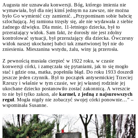
Augusta nie uznawała konwersji. Bóg, którego imienia nie
wymawiała, był dla niej kimś jednym na zawsze, nie można
było Go wymienić czy zamienić. „Przypominam sobie babcię
szlochającą. Jej ramiona trzęsły się, ale nie wydawała z siebie
żadnego dźwięku. Dla mnie, 11-letniego dziecka, był to
przerażający widok. Sam fakt, że dorosły nie jest zdolny
kontrolować sytuacji, był przerażający dla dziecka. Ówczesny
widok naszej ukochanej babci tak zmartwionej był nie do
zniesienia. Mieszanina wstydu, żalu, winy ją przerosła.
Z pewnością musiała cierpieć w 1922 roku, w czasie
konwersji córki, i zamęczała się pytaniami, jak to się mogło
stać i gdzie ona, matka, popełniła błąd. Do roku 1933 doszedł
jeszcze jeden czynnik. Był to początek antysemickiej Trzeciej
Rzeszy i właśnie w tym czasie, we jej własnej rodzinie jej
ukochane dziecko postanowiło zostać zakonnicą. A wreszcie
to nie był tylko zakon, ale
karmel, z jedną z najsurowszych
reguł
. Mogła nigdy nie zobaczyć swojej córki ponownie…” –
wspominała Susanne.