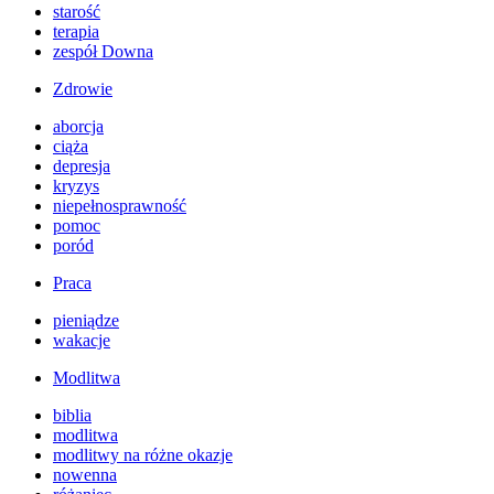
starość
terapia
zespół Downa
Zdrowie
aborcja
ciąża
depresja
kryzys
niepełnosprawność
pomoc
poród
Praca
pieniądze
wakacje
Modlitwa
biblia
modlitwa
modlitwy na różne okazje
nowenna