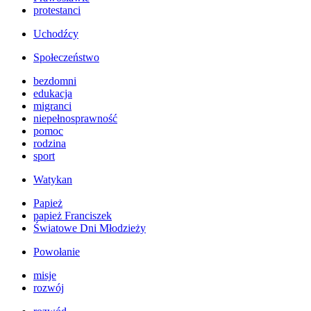
protestanci
Uchodźcy
Społeczeństwo
bezdomni
edukacja
migranci
niepełnosprawność
pomoc
rodzina
sport
Watykan
Papież
papież Franciszek
Światowe Dni Młodzieży
Powołanie
misje
rozwój