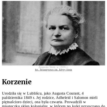
Augusta Stein w 1936 r.
fot. Towarzystwo im. Edyty Stein
Korzenie
Urodziła się w Lublińcu, jako Augusta Courant, 4
października 1849 r. Jej rodzice, Adheleid i Salomon mieli
piętnaścioro dzieci, ona była czwarta. Prowadzili w
miasteczku sklep kolonialny, w którym po kolei przyuczano do