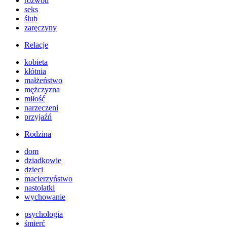
rozwód
seks
ślub
zaręczyny
Relacje
kobieta
kłótnia
małżeństwo
mężczyzna
miłość
narzeczeni
przyjaźń
Rodzina
dom
dziadkowie
dzieci
macierzyństwo
nastolatki
wychowanie
psychologia
śmierć