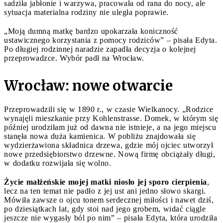
sadziła jabłonie i warzywa, pracowała od rana do nocy, ale
sytuacja materialna rodziny nie uległa poprawie.
„Moją dumną matkę bardzo upokarzała koniczność
ustawicznego korzystania z pomocy rodziców” – pisała Edyta.
Po długiej rodzinnej naradzie zapadła decyzja o kolejnej
przeprowadzce. Wybór padł na Wrocław.
Wrocław: nowe otwarcie
Przeprowadzili się w 1890 r., w czasie Wielkanocy. „Rodzice
wynajęli mieszkanie przy Kohlenstrasse. Domek, w którym się
później urodziłam już od dawna nie istnieje, a na jego miejscu
stanęła nowa duża kamienica. W pobliżu znajdowała się
wydzierżawiona składnica drzewa, gdzie mój ojciec utworzył
nowe przedsiębiorstwo drzewne. Nową firmę obciążały długi,
w dodatku rozwijała się wolno.
Życie małżeńskie mojej matki niosło jej sporo cierpienia
,
lecz na ten temat nie padło z jej ust ani jedno słowo skargi.
Mówiła zawsze o ojcu tonem serdecznej miłości i nawet dziś,
po dziesiątkach lat, gdy stoi nad jego grobem, widać ciągle
jeszcze nie wygasły ból po nim” – pisała Edyta, która urodziła