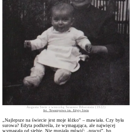
Augusta Stein z wnuczką Susanne Biberstein (1922)
fot. Towarzystwo im. Edyty Stein
„Najlepsze na świecie jest moje łóżko” – mawiała. Czy była
surowa? Edyta podkreśla, że wymagająca, ale najwięcej
wymagała od siebie. Nie musiała mówić: „pracuj”, bo