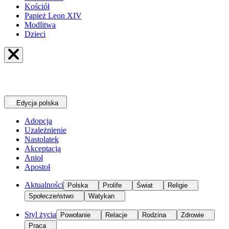
Kościół
Papież Leon XIV
Modlitwa
Dzieci
Edycja
polska
Adopcja
Uzależnienie
Nastolatek
Akceptacja
Anioł
Apostoł
Aktualności
Polska
Prolife
Świat
Religie
Społeczeństwo
Watykan
Styl życia
Powołanie
Relacje
Rodzina
Zdrowie
Praca