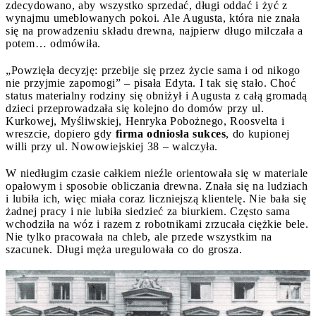
zdecydowano, aby wszystko sprzedać, długi oddać i żyć z
wynajmu umeblowanych pokoi. Ale Augusta, która nie znała
się na prowadzeniu składu drewna, najpierw długo milczała a
potem… odmówiła.
„Powzięła decyzję: przebije się przez życie sama i od nikogo
nie przyjmie zapomogi” – pisała Edyta. I tak się stało. Choć
status materialny rodziny się obniżył i Augusta z całą gromadą
dzieci przeprowadzała się kolejno do domów przy ul.
Kurkowej, Myśliwskiej, Henryka Pobożnego, Roosvelta i
wreszcie, dopiero gdy
firma odniosła sukces
, do kupionej
willi przy ul. Nowowiejskiej 38 – walczyła.
W niedługim czasie całkiem nieźle orientowała się w materiale
opałowym i sposobie obliczania drewna. Znała się na ludziach
i lubiła ich, więc miała coraz liczniejszą klientelę. Nie bała się
żadnej pracy i nie lubiła siedzieć za biurkiem. Często sama
wchodziła na wóz i razem z robotnikami zrzucała ciężkie bele.
Nie tylko pracowała na chleb, ale przede wszystkim na
szacunek. Długi męża uregulowała co do grosza.