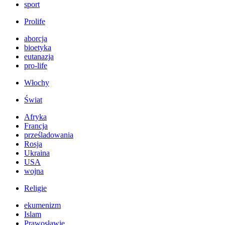
sport
Prolife
aborcja
bioetyka
eutanazja
pro-life
Włochy
Świat
Afryka
Francja
prześladowania
Rosja
Ukraina
USA
wojna
Religie
ekumenizm
Islam
Prawosławie