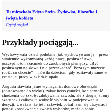
Tu mieszkała Edyta Stein. Żydówka, filozofka i
święta kobieta
Czytaj artykuł
Przykłady pociągają…
Wychowywała dzieci podobnie, jak wychowywano ją – przez
sumiennie wykonywaną każdą pracę, posłuszeństwo,
oszczędność i szacunek do zarobionych pieniędzy. „Być
posłusznym na słowo i nie przeszkadzać! Poza tym możecie
robić, co chcecie” – mówiła dzieciom, gdy zostawały same w
czasie jej pracy w składzie opału.
Augusta stawiała jasne wymagania: domowe obowiązki
(dostosowane do wieku), zakaz bezczynności, konieczność
chodzenia do szkoły, zdobywania zawodu, ale z drugiej strony
szacunek i całkowita wolność wyboru w podejmowaniu
decyzji. Uważała, że jeśli człowiek potrafi sam się utrzymać i
ponosi konsekwencje swoich wyborów, może o sobie