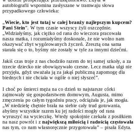
autobiografii wspomina zasłyszane w tramwaju słowa
przypadkowego człowieka:
„
Wiecie, kto jest tutaj w całej branży najlepszym kupcem?
Pani Stein
”. W tym czasie wszyscy żyli oszczędnie.
„Widziałyśmy, jak ciężko od rana do wieczora pracowała
nasza matka, i rozumiałyśmy doskonale, że nie wolno nam
okazywać zbyt wygórowanych życzeń. Zresztą ona sama
starała się o to, byśmy nie zostały w tyle za innymi dziećmi.
Jakiś czas troje z nas chodziło razem do tej samej szkoły, a za
trzecie dziecko nie obowiązywało czesne. Lecz matka ulgi nie
przyjęła, gdyż uważała ją za jakąś publiczną zapomogę dla
biednych i nie chciała w ogóle o niej słyszeć”.
I choć po śmierci męża na co dzień to najstarsze córki
zajmowały się gospodarstwem domowym, Augusta, mimo
zmęczenia po całym tygodniu pracy, odciążała je, jak mogła.
„W niedzielę chętnie brała na siebie cały trud gotowania,
abyśmy wszystkie razem ku jej radości mogły od rana
wyruszyć na wycieczkę. Wtedy spokojnie czekała z posiłkiem
na nasz powrót i z
największą miłością i radością częstowała
nas tym, co nam własnoręcznie przygotowała” – pisała Edyta.