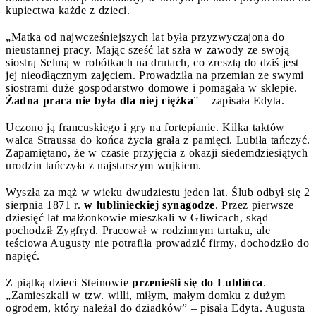
kupiectwa każde z dzieci.
„Matka od najwcześniejszych lat była przyzwyczajona do
nieustannej pracy. Mając sześć lat szła w zawody ze swoją
siostrą Selmą w robótkach na drutach, co zresztą do dziś jest
jej nieodłącznym zajęciem. Prowadziła na przemian ze swymi
siostrami duże gospodarstwo domowe i pomagała w sklepie.
Żadna praca nie była dla niej ciężka
” – zapisała Edyta.
Uczono ją francuskiego i gry na fortepianie. Kilka taktów
walca Straussa do końca życia grała z pamięci. Lubiła tańczyć.
Zapamiętano, że w czasie przyjęcia z okazji siedemdziesiątych
urodzin tańczyła z najstarszym wujkiem.
Wyszła za mąż w wieku dwudziestu jeden lat. Ślub odbył się 2
sierpnia 1871 r.
w lublinieckiej synagodze
. Przez pierwsze
dziesięć lat małżonkowie mieszkali w Gliwicach, skąd
pochodził Zygfryd. Pracował w rodzinnym tartaku, ale
teściowa Augusty nie potrafiła prowadzić firmy, dochodziło do
napięć.
Z piątką dzieci Steinowie
przenieśli się do Lublińca
.
„Zamieszkali w tzw. willi, miłym, małym domku z dużym
ogrodem, który należał do dziadków” – pisała Edyta. Augusta