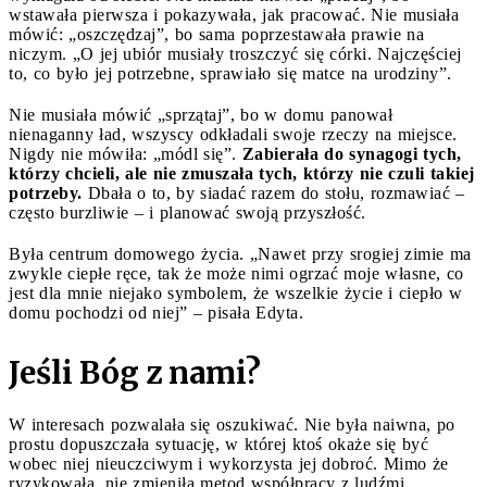
wstawała pierwsza i pokazywała, jak pracować. Nie musiała
mówić: „oszczędzaj”, bo sama poprzestawała prawie na
niczym. „O jej ubiór musiały troszczyć się córki. Najczęściej
to, co było jej potrzebne, sprawiało się matce na urodziny”.
Nie musiała mówić „sprzątaj”, bo w domu panował
nienaganny ład, wszyscy odkładali swoje rzeczy na miejsce.
Nigdy nie mówiła: „módl się”.
Zabierała do synagogi tych,
którzy chcieli, ale nie zmuszała tych, którzy nie czuli takiej
potrzeby.
Dbała o to, by siadać razem do stołu, rozmawiać –
często burzliwie – i planować swoją przyszłość.
Była centrum domowego życia. „Nawet przy srogiej zimie ma
zwykle ciepłe ręce, tak że może nimi ogrzać moje własne, co
jest dla mnie niejako symbolem, że wszelkie życie i ciepło w
domu pochodzi od niej” – pisała Edyta.
Jeśli Bóg z nami?
W interesach pozwalała się oszukiwać. Nie była naiwna, po
prostu dopuszczała sytuację, w której ktoś okaże się być
wobec niej nieuczciwym i wykorzysta jej dobroć. Mimo że
ryzykowała, nie zmieniła metod współpracy z ludźmi.