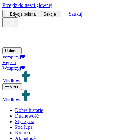
Przejdz do tresci glownej
Szukaj
Edycja
polska
Sekcje
Usługi
Wesprzyj
Rejestr
Wesprzyj
Modlitwa
Menu
Modlitwa
Dobre historie
Duchowość
Styl życia
Pod lupą
Kultura
Aktualności