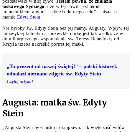
pozostawało w niej żywe.
Jestem pewna, że znalazła
łaskawego Sędziego
, i że w tej chwili jest moim
pomocnikiem, abym i ja doszła do mego celu” – pisała o
mamie
Edyta Stein
.
Nie byłoby św. Edyty Stein bez jej mamy, Augusty. Wpływ tej
niezwykłej kobiety na niezwykłą córkę jest tak wielki, że w
dniu liturgicznego wspomnienia św. Teresy Benedykty od
Krzyża trzeba nakreślić portret jej matki.
„To prezent od naszej świętej!” – polski historyk
odnalazł nieznane zdjęcie św. Edyty Stein
Czytaj artykuł
Augusta: matka św. Edyty
Stein
„Augusta Stein była niska i okrągława. Jak większość wdów