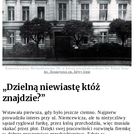
Kamienica przy Michaelisstrasse 38, w której mieszkała rodziny św. Edyty Stein
fot. Towarzystwo im. Edyty Stein
„Dzielną niewiastę któż
znajdzie?”
Wstawała pierwsza, gdy było jeszcze ciemno. Najpierw
prowadziła interes przy ul. Niemcewicza, ale tu nieżyczliwy
sąsiad ryglował furtkę, przez którą przechodziła, więc musiała
skakać przez płot. Dzięki swej pracowitości rozwinęła firemkę
w dobrze prosperujące przedsiębiorstwo. Edyta w