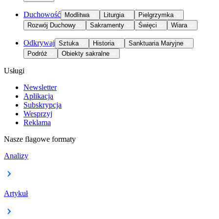
Duchowość
Modlitwa
Liturgia
Pielgrzymka
Rozwój Duchowy
Sakramenty
Święci
Wiara
Odkrywaj
Sztuka
Historia
Sanktuaria Maryjne
Podróż
Obiekty sakralne
Usługi
Newsletter
Aplikacja
Subskrypcja
Wesprzyj
Reklama
Nasze flagowe formaty
Analizy
Artykuł