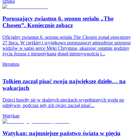
sztuka
Poruszający zwiastun 6. sezonu serialu „The
Chosen”. Koniecznie zobacz
Oficjalny zwiastun 6. sezonu serialu The Chosen został ujawniony
27 lipca. W ciężkiej i wyjątkowo poruszającej atmosferze przenosi
widzów w samo serce Męki Chrystusa, ukazując ostatnie godziny
życia Jezusa z niespotykaną dotąd intensywnością i...
literatura
Tolkien zaczął pisać swoja największe dzieło… na
wakacjach
Dzieci bawiły się w skalnych nieckach wypełnionych wodą po
odpływie, podczas gdy ich ojciec zaczął pisać...
Watykan
Watykan: najmniejsze państwo świata w pięciu