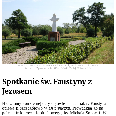
Ścieżka, którą św. Faustyna udawała się nad Jezioro Kierskie
fot. arch. Zgromadzenia Sióstr Matki Bożej Miłosierdzia
Spotkanie św. Faustyny z
Jezusem
Nie znamy konkretnej daty objawienia. Jednak s. Faustyna
opisała je szczegółowo w
Dzienniczku
. Prowadziła go na
polecenie kierownika duchowego, ks. Michała Sopoćki. W