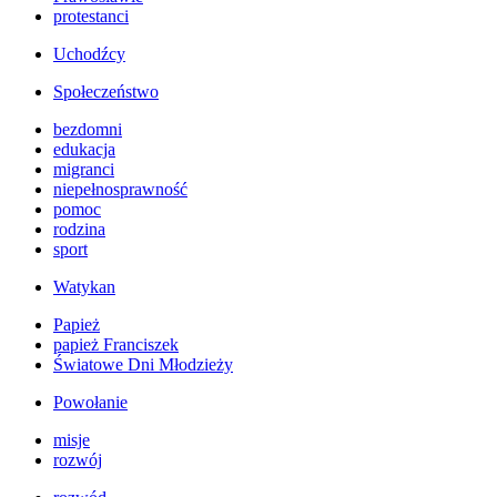
protestanci
Uchodźcy
Społeczeństwo
bezdomni
edukacja
migranci
niepełnosprawność
pomoc
rodzina
sport
Watykan
Papież
papież Franciszek
Światowe Dni Młodzieży
Powołanie
misje
rozwój