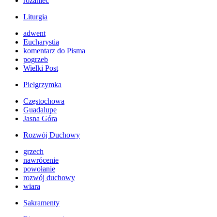
różaniec
Liturgia
adwent
Eucharystia
komentarz do Pisma
pogrzeb
Wielki Post
Pielgrzymka
Częstochowa
Guadalupe
Jasna Góra
Rozwój Duchowy
grzech
nawrócenie
powołanie
rozwój duchowy
wiara
Sakramenty