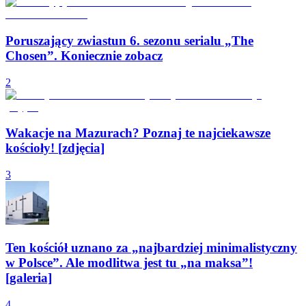
Poruszający zwiastun 6. sezonu serialu „The
Chosen”. Koniecznie zobacz
2
Wakacje na Mazurach? Poznaj te najciekawsze
kościoły! [zdjęcia]
3
Ten kościół uznano za „najbardziej minimalistyczny
w Polsce”. Ale modlitwa jest tu „na maksa”!
[galeria]
4