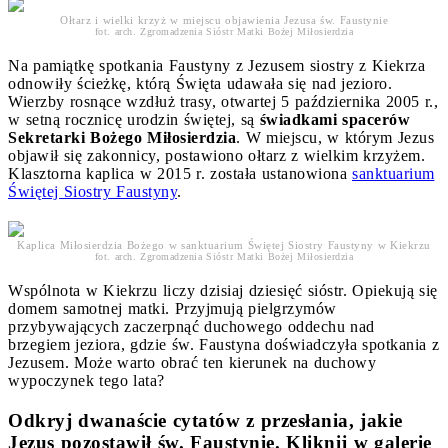
Ołtarz i wielki krzyż w miejscu objawienia Jezusa św. Faustynie
fot. arch. Zgromadzenia Sióstr Matki Bożej Miłosierdzia
Na pamiątkę spotkania Faustyny z Jezusem siostry z Kiekrza
odnowiły ścieżkę, którą Święta udawała się nad jezioro.
Wierzby rosnące wzdłuż trasy, otwartej 5 października 2005 r.,
w setną rocznicę urodzin świętej, są
świadkami spacerów
Sekretarki Bożego Miłosierdzia
. W miejscu, w którym Jezus
objawił się zakonnicy, postawiono ołtarz z wielkim krzyżem.
Klasztorna kaplica w 2015 r. została ustanowiona
sanktuarium
Świętej Siostry Faustyny
.
Kaplica Miłosierdzia Bożego w sanktuarium Świętej Siostry Faustyny w Kiekrzu
fot. arch. Zgromadzenia Sióstr Matki Bożej Miłosierdzia
Wspólnota w Kiekrzu liczy dzisiaj dziesięć sióstr. Opiekują się
domem samotnej matki. Przyjmują pielgrzymów
przybywających zaczerpnąć duchowego oddechu nad
brzegiem jeziora, gdzie św. Faustyna doświadczyła spotkania z
Jezusem. Może warto obrać ten kierunek na duchowy
wypoczynek tego lata?
Odkryj dwanaście cytatów z przesłania, jakie
Jezus pozostawił św. Faustynie. Kliknij w galerię