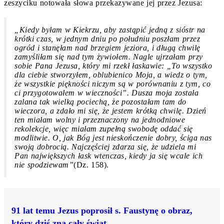
zeszyciku notowała słowa przekazywane jej przez Jezusa:
„Kiedy byłam w Kiekrzu, aby zastąpić jedną z sióstr na
krótki czas, w jednym dniu po południu poszłam przez
ogród i stanęłam nad brzegiem jeziora, i długą chwilę
zamyśliłam się nad tym żywiołem. Nagle ujrzałam przy
sobie Pana Jezusa, który mi rzekł łaskawie: „To wszystko
dla ciebie stworzyłem, oblubienico Moja, a wiedz o tym,
że wszystkie piękności niczym są w porównaniu z tym, co
ci przygotowałem w wieczności”. Dusza moja została
zalana tak wielką pociechą, że pozostałam tam do
wieczora, a zdało mi się, że jestem krótką chwilę. Dzień
ten miałam wolny i przeznaczony na jednodniowe
rekolekcje, więc miałam zupełną swobodę oddać się
modlitwie. O, jak Bóg jest nieskończenie dobry, ściga nas
swoją dobrocią. Najczęściej zdarza się, że udziela mi
Pan największych łask wtenczas, kiedy ja się wcale ich
nie spodziewam”
(Dz. 158).
91 lat temu Jezus poprosił s. Faustynę o obraz,
który dziś zna cały świat