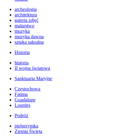
archeologia
architektura
galeria zdjęć
malarstwo
muzyka
muzyka dawna
sztuka sakralna
Historia
historia
II wojna światowa
Sanktuaria Maryjne
Częstochowa
Fatima
Guadalupe
Lourdes
Podróż
pielgrzymka
Ziemia Święta