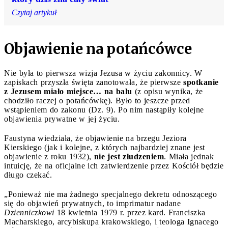
Czytaj artykuł
Objawienie na potańcówce
Nie była to pierwsza wizja Jezusa w życiu zakonnicy. W
zapiskach przyszła święta zanotowała, że pierwsze
spotkanie
z Jezusem miało miejsce… na balu
(z opisu wynika, że
chodziło raczej o potańcówkę). Było to jeszcze przed
wstąpieniem do zakonu (Dz. 9). Po nim nastąpiły kolejne
objawienia prywatne w jej życiu.
Faustyna wiedziała, że objawienie na brzegu Jeziora
Kierskiego (jak i kolejne, z których najbardziej znane jest
objawienie z roku 1932),
nie jest złudzeniem
. Miała jednak
intuicję, że na oficjalne ich zatwierdzenie przez Kościół będzie
długo czekać.
„Ponieważ nie ma żadnego specjalnego dekretu odnoszącego
się do objawień prywatnych, to imprimatur nadane
Dzienniczkowi
18 kwietnia 1979 r. przez kard. Franciszka
Macharskiego, arcybiskupa krakowskiego, i teologa Ignacego