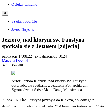
Obiekty sakralne
✕
Sztuka i podróże
Jezus Chrystus
Jezioro, nad którym św. Faustyna
spotkała się z Jezusem [zdjęcia]
publikacja 17.08.22
-
aktualizacja 03.10.24
|
Marzena Devoud
|
4
min czytania
Autor:
Jezioro Kierskie, nad którym św. Faustyna
doświadczyła spotkania z Jezusem. Fot. archiwum
Zgromadzenia Sióstr Matki Bożej Miłosierdzia
7 lipca 1929 św. Faustyna przybyła do Kiekrza, do jednego z
domów zakonnych zgromadzenia. Nad brzegiem jeziora, w pobliżu