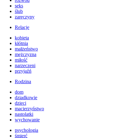
rozwód
seks
ślub
zaręczyny
Relacje
kobieta
kłótnia
małżeństwo
mężczyzna
miłość
narzeczeni
przyjaźń
Rodzina
dom
dziadkowie
dzieci
macierzyństwo
nastolatki
wychowanie
psychologia
śmierć