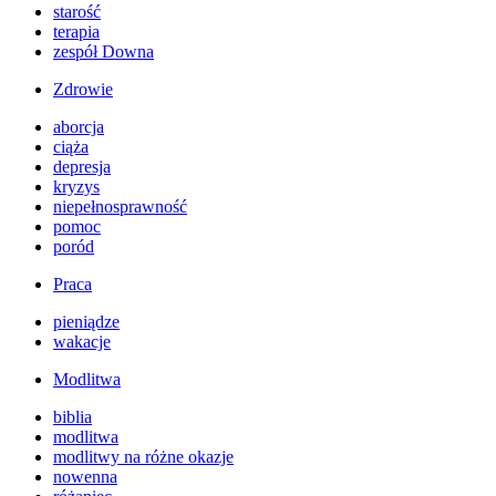
starość
terapia
zespół Downa
Zdrowie
aborcja
ciąża
depresja
kryzys
niepełnosprawność
pomoc
poród
Praca
pieniądze
wakacje
Modlitwa
biblia
modlitwa
modlitwy na różne okazje
nowenna