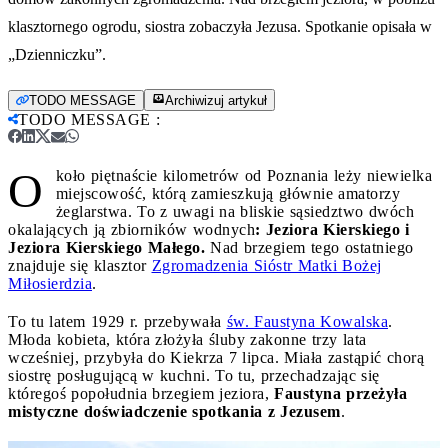
klasztornego ogrodu, siostra zobaczyła Jezusa. Spotkanie opisała w
„Dzienniczku”.
TODO MESSAGE
Archiwizuj artykuł
TODO MESSAGE
:
O
koło piętnaście kilometrów od Poznania leży niewielka
miejscowość, którą zamieszkują głównie amatorzy
żeglarstwa. To z uwagi na bliskie sąsiedztwo dwóch
okalających ją zbiorników wodnych
: Jeziora Kierskiego i
Jeziora Kierskiego Małego.
Nad brzegiem tego ostatniego
znajduje się klasztor
Zgromadzenia Sióstr Matki Bożej
Miłosierdzia
.
To tu latem 1929 r. przebywała
św. Faustyna Kowalska
.
Młoda kobieta, która złożyła śluby zakonne trzy lata
wcześniej, przybyła do Kiekrza 7 lipca. Miała zastąpić chorą
siostrę posługującą w kuchni. To tu, przechadzając się
któregoś popołudnia brzegiem jeziora,
Faustyna przeżyła
mistyczne doświadczenie spotkania z Jezusem
.