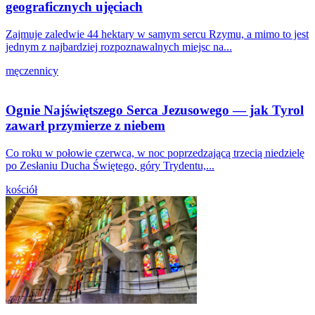
geograficznych ujęciach
Zajmuje zaledwie 44 hektary w samym sercu Rzymu, a mimo to jest
jednym z najbardziej rozpoznawalnych miejsc na...
męczennicy
Ognie Najświętszego Serca Jezusowego — jak Tyrol
zawarł przymierze z niebem
Co roku w połowie czerwca, w noc poprzedzającą trzecią niedzielę
po Zesłaniu Ducha Świętego, góry Trydentu,...
kościół