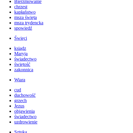
Bierzmowanie
chrzest
kapłaństwo
msza święta
msza trydencka
spowiedź
Święci
ksiądz
Maryja
świadectwo
świętość
zakonnica
Wiara
cud
duchowość
grzech
Jezus
objawienia
świadectwo
uzdrowienie
Sztuka