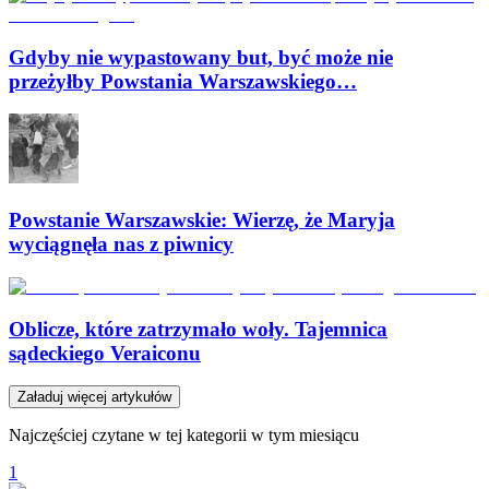
Gdyby nie wypastowany but, być może nie
przeżyłby Powstania Warszawskiego…
Powstanie Warszawskie: Wierzę, że Maryja
wyciągnęła nas z piwnicy
Oblicze, które zatrzymało woły. Tajemnica
sądeckiego Veraiconu
Załaduj więcej artykułów
Najczęściej czytane w tej kategorii w tym miesiącu
1