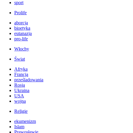
sport
Prolife
aborcja
bioetyka
eutanazja
pro-life
Włochy
Świat
Afryka
Francja
prześladowania
Rosja
Ukraina
USA
wojna
Religie
ekumenizm
Islam
Prawosławie