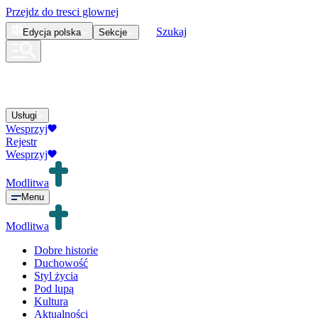
Przejdz do tresci glownej
Szukaj
Edycja
polska
Sekcje
Usługi
Wesprzyj
Rejestr
Wesprzyj
Modlitwa
Menu
Modlitwa
Dobre historie
Duchowość
Styl życia
Pod lupą
Kultura
Aktualności