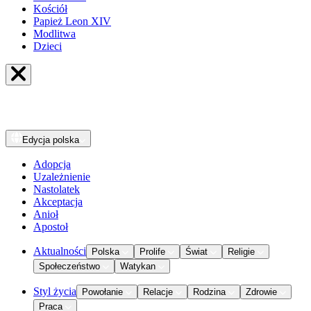
Kościół
Papież Leon XIV
Modlitwa
Dzieci
Edycja
polska
Adopcja
Uzależnienie
Nastolatek
Akceptacja
Anioł
Apostoł
Aktualności
Polska
Prolife
Świat
Religie
Społeczeństwo
Watykan
Styl życia
Powołanie
Relacje
Rodzina
Zdrowie
Praca