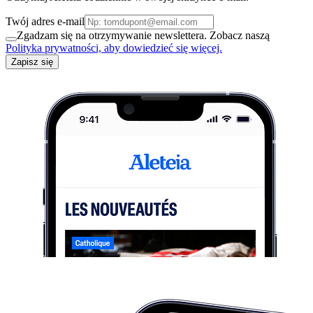
Twój adres e-mail
Zgadzam się na otrzymywanie newslettera. Zobacz naszą
Polityka prywatności, aby dowiedzieć się więcej.
Zapisz się