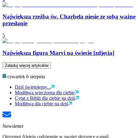
Największa rzeźba św. Charbela niesie ze sobą ważne
przesłanie
5
Największa figura Maryi na świecie [zdjęcia]
Załaduj więcej artykułów
czwartek 6 sierpnia
Dziś świętujemy...
Modlitwa wieczorna dla ciebie
Cytat z Biblii dla ciebie na dziś
Modlitwa dla ciebie na dziś
Newsletter
Otrzymuj Aleteia codziennie w swojej skrzynce e-mail.