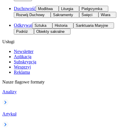
Duchowość
Modlitwa
Liturgia
Pielgrzymka
Rozwój Duchowy
Sakramenty
Święci
Wiara
Odkrywaj
Sztuka
Historia
Sanktuaria Maryjne
Podróż
Obiekty sakralne
Usługi
Newsletter
Aplikacja
Subskrypcja
Wesprzyj
Reklama
Nasze flagowe formaty
Analizy
Artykuł