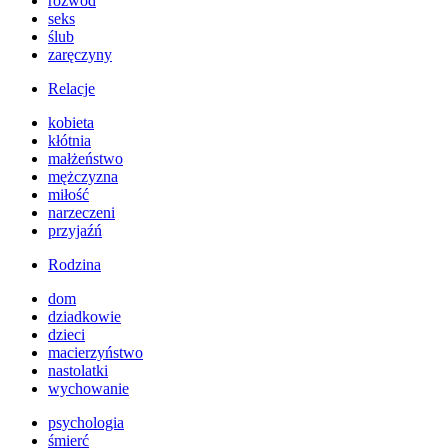
rozwód
seks
ślub
zaręczyny
Relacje
kobieta
kłótnia
małżeństwo
mężczyzna
miłość
narzeczeni
przyjaźń
Rodzina
dom
dziadkowie
dzieci
macierzyństwo
nastolatki
wychowanie
psychologia
śmierć