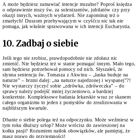
A może będziesz zamawiać intencje mszalne? Poproś księdza
o odprawienie mszy św. za solenizantów, jubilatów czy przy
okazji innych, ważnych wydarzeń. Nie zapominaj też o
zmarłych! Duszom przebywającym w czyśćcu nic tak nie
pomaga, jak właśnie sprawowana w ich intencji Eucharystia.
10. Zadbaj o siebie
Jeśli tego nie zrobisz, prawdopodobnie nie zdołasz nic
zmienić. Nie będziesz też w stanie pomagać innym. Mało tego,
sam będziesz potrzebował pomocy od nich. Słyszałeś, że
słynna sentencja św. Tomasza z Akwinu – „łaska buduje na
naturze” – brzmi dalej: „na naturze najedzonej i wyspanej”?!
Nie wystarczy życzyć sobie „zdrówka, zdróweczka” – do
sprawy należy podejść mniej życzeniowo, a bardziej
konkretnie. Kompleksowe badania lekarskie wraz ze skanem
całego organizmu to jeden z pomysłów do zrealizowania w
najbliższym kwartale.
Dbanie o siebie polega też na odpoczynku. Może weźmiesz w
tym roku dłuższy urlop? Może wrócisz do zawieszonej na
kołku pasji? Rozumiem natłok obowiązków, ale pamiętaj, że
masz prawo do przyjemności!