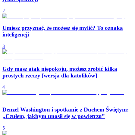
2
Umiesz przyznać, że możesz się mylić? To oznaka
inteligencji
3
Gdy masz atak niepokoju, możesz zrobić kilka
prostych rzeczy [wersja dla katolików]
4
Denzel Washington i spotkanie z Duchem Świętym:
„Czułem, jakbym unosił się w powietrzu”
5