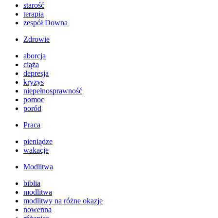
starość
terapia
zespół Downa
Zdrowie
aborcja
ciąża
depresja
kryzys
niepełnosprawność
pomoc
poród
Praca
pieniądze
wakacje
Modlitwa
biblia
modlitwa
modlitwy na różne okazje
nowenna