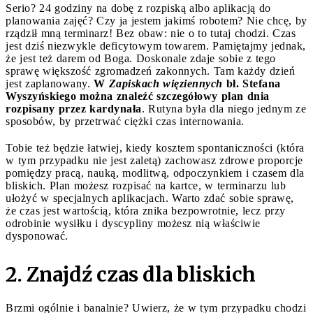
Serio? 24 godziny na dobę z rozpiską albo aplikacją do
planowania zajęć? Czy ja jestem jakimś robotem? Nie chcę, by
rządził mną terminarz! Bez obaw: nie o to tutaj chodzi. Czas
jest dziś niezwykle deficytowym towarem. Pamiętajmy jednak,
że jest też darem od Boga. Doskonale zdaje sobie z tego
sprawę większość zgromadzeń zakonnych. Tam każdy dzień
jest zaplanowany.
W
Zapiskach więziennych
bł. Stefana
Wyszyńskiego można znaleźć szczegółowy plan dnia
rozpisany przez kardynała
. Rutyna była dla niego jednym ze
sposobów, by przetrwać ciężki czas internowania.
Tobie też będzie łatwiej, kiedy kosztem spontaniczności (która
w tym przypadku nie jest zaletą) zachowasz zdrowe proporcje
pomiędzy pracą, nauką, modlitwą, odpoczynkiem i czasem dla
bliskich. Plan możesz rozpisać na kartce, w terminarzu lub
ułożyć w specjalnych aplikacjach. Warto zdać sobie sprawę,
że czas jest wartością, która znika bezpowrotnie, lecz przy
odrobinie wysiłku i dyscypliny możesz nią właściwie
dysponować.
2. Znajdź czas dla bliskich
Brzmi ogólnie i banalnie? Uwierz, że w tym przypadku chodzi