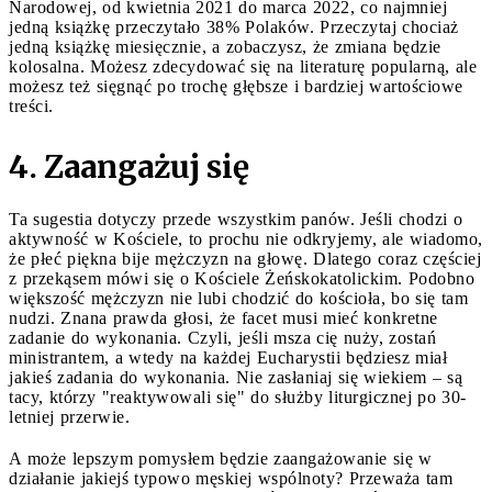
Narodowej, od kwietnia 2021 do marca 2022, co najmniej
jedną książkę przeczytało 38% Polaków. Przeczytaj chociaż
jedną książkę miesięcznie, a zobaczysz, że zmiana będzie
kolosalna. Możesz zdecydować się na literaturę popularną, ale
możesz też sięgnąć po trochę głębsze i bardziej wartościowe
treści.
4. Zaangażuj się
Ta sugestia dotyczy przede wszystkim panów. Jeśli chodzi o
aktywność w Kościele, to prochu nie odkryjemy, ale wiadomo,
że płeć piękna bije mężczyzn na głowę. Dlatego coraz częściej
z przekąsem mówi się o Kościele Żeńskokatolickim. Podobno
większość mężczyzn nie lubi chodzić do kościoła, bo się tam
nudzi. Znana prawda głosi, że facet musi mieć konkretne
zadanie do wykonania. Czyli, jeśli msza cię nuży, zostań
ministrantem, a wtedy na każdej Eucharystii będziesz miał
jakieś zadania do wykonania. Nie zasłaniaj się wiekiem – są
tacy, którzy "reaktywowali się" do służby liturgicznej po 30-
letniej przerwie.
A może lepszym pomysłem będzie zaangażowanie się w
działanie jakiejś typowo męskiej wspólnoty? Przeważa tam