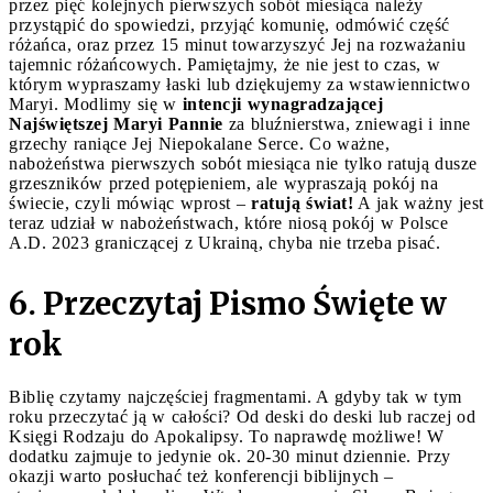
przez pięć kolejnych pierwszych sobót miesiąca należy
przystąpić do spowiedzi, przyjąć komunię, odmówić część
różańca, oraz przez 15 minut towarzyszyć Jej na rozważaniu
tajemnic różańcowych. Pamiętajmy, że nie jest to czas, w
którym wypraszamy łaski lub dziękujemy za wstawiennictwo
Maryi. Modlimy się w
intencji wynagradzającej
Najświętszej Maryi Pannie
za bluźnierstwa, zniewagi i inne
grzechy raniące Jej Niepokalane Serce. Co ważne,
nabożeństwa pierwszych sobót miesiąca nie tylko ratują dusze
grzeszników przed potępieniem, ale wypraszają pokój na
świecie, czyli mówiąc wprost –
ratują świat!
A jak ważny jest
teraz udział w nabożeństwach, które niosą pokój w Polsce
A.D. 2023 graniczącej z Ukrainą, chyba nie trzeba pisać.
6. Przeczytaj Pismo Święte w
rok
Biblię czytamy najczęściej fragmentami. A gdyby tak w tym
roku przeczytać ją w całości? Od deski do deski lub raczej od
Księgi Rodzaju do Apokalipsy. To naprawdę możliwe! W
dodatku zajmuje to jedynie ok. 20-30 minut dziennie. Przy
okazji warto posłuchać też konferencji biblijnych –