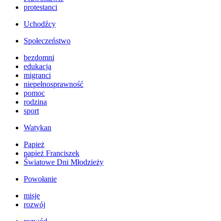
protestanci
Uchodźcy
Społeczeństwo
bezdomni
edukacja
migranci
niepełnosprawność
pomoc
rodzina
sport
Watykan
Papież
papież Franciszek
Światowe Dni Młodzieży
Powołanie
misje
rozwój