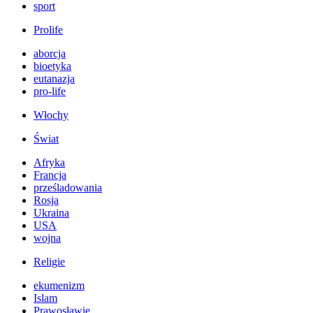
sport
Prolife
aborcja
bioetyka
eutanazja
pro-life
Włochy
Świat
Afryka
Francja
prześladowania
Rosja
Ukraina
USA
wojna
Religie
ekumenizm
Islam
Prawosławie