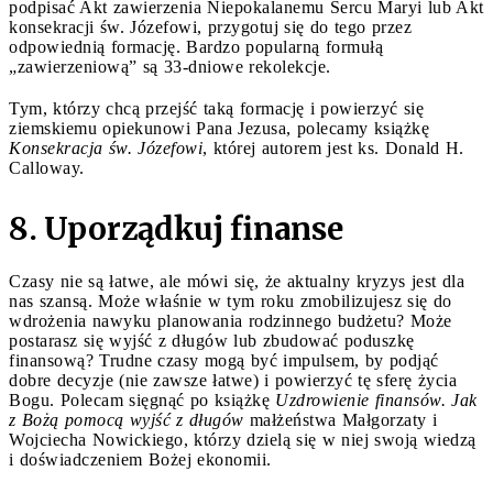
podpisać Akt zawierzenia Niepokalanemu Sercu Maryi lub Akt
konsekracji św. Józefowi, przygotuj się do tego przez
odpowiednią formację. Bardzo popularną formułą
„zawierzeniową” są 33-dniowe rekolekcje.
Tym, którzy chcą przejść taką formację i powierzyć się
ziemskiemu opiekunowi Pana Jezusa, polecamy książkę
Konsekracja św. Józefowi
, której autorem jest ks. Donald H.
Calloway.
8. Uporządkuj finanse
Czasy nie są łatwe, ale mówi się, że aktualny kryzys jest dla
nas szansą. Może właśnie w tym roku zmobilizujesz się do
wdrożenia nawyku planowania rodzinnego budżetu? Może
postarasz się wyjść z długów lub zbudować poduszkę
finansową? Trudne czasy mogą być impulsem, by podjąć
dobre decyzje (nie zawsze łatwe) i powierzyć tę sferę życia
Bogu. Polecam sięgnąć po książkę
Uzdrowienie finansów. Jak
z Bożą pomocą wyjść z długów
małżeństwa Małgorzaty i
Wojciecha Nowickiego, którzy dzielą się w niej swoją wiedzą
i doświadczeniem Bożej ekonomii.