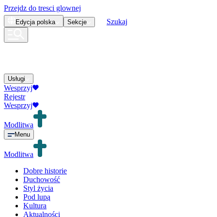
Przejdz do tresci glownej
Szukaj
Edycja
polska
Sekcje
Usługi
Wesprzyj
Rejestr
Wesprzyj
Modlitwa
Menu
Modlitwa
Dobre historie
Duchowość
Styl życia
Pod lupą
Kultura
Aktualności