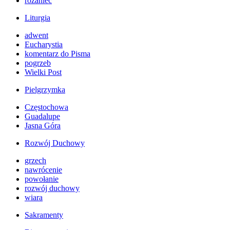
różaniec
Liturgia
adwent
Eucharystia
komentarz do Pisma
pogrzeb
Wielki Post
Pielgrzymka
Częstochowa
Guadalupe
Jasna Góra
Rozwój Duchowy
grzech
nawrócenie
powołanie
rozwój duchowy
wiara
Sakramenty