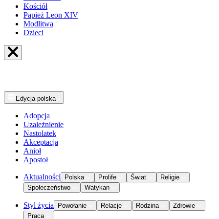
Kościół
Papież Leon XIV
Modlitwa
Dzieci
Edycja
polska
Adopcja
Uzależnienie
Nastolatek
Akceptacja
Anioł
Apostoł
Aktualności
Polska
Prolife
Świat
Religie
Społeczeństwo
Watykan
Styl życia
Powołanie
Relacje
Rodzina
Zdrowie
Praca