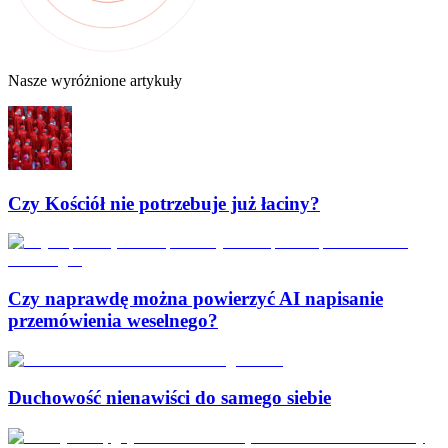
Nasze wyróżnione artykuły
Czy Kościół nie potrzebuje już łaciny?
Czy naprawdę można powierzyć AI napisanie
przemówienia weselnego?
Duchowość nienawiści do samego siebie