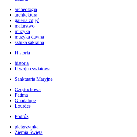
archeologia
architektura
galeria zdjęć
malarstwo
muzyka
muzyka dawna
sztuka sakralna
Historia
historia
II wojna światowa
Sanktuaria Maryjne
Częstochowa
Fatima
Guadalupe
Lourdes
Podróż
pielgrzymka
Ziemia Święta