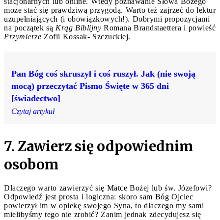
stacjonarnych lub online. Wtedy poznawanie Słowa Bożego
może stać się prawdziwą przygodą. Warto też zajrzeć do lektur
uzupełniających (i obowiązkowych!). Dobrymi propozycjami
na początek są
Krąg Biblijny
Romana Brandstaettera i powieść
Przymierze
Zofii Kossak- Szczuckiej.
Pan Bóg coś skruszył i coś ruszył. Jak (nie swoją
mocą) przeczytać Pismo Święte w 365 dni
[świadectwo]
Czytaj artykuł
7. Zawierz się odpowiednim
osobom
Dlaczego warto zawierzyć się Matce Bożej lub św. Józefowi?
Odpowiedź jest prosta i logiczna: skoro sam Bóg Ojciec
powierzył im w opiekę swojego Syna, to dlaczego my sami
mielibyśmy tego nie zrobić? Zanim jednak zdecydujesz się