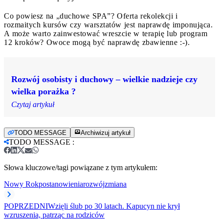
Co powiesz na „duchowe SPA”? Oferta rekolekcji i
rozmaitych kursów czy warsztatów jest naprawdę imponująca.
A może warto zainwestować wreszcie w terapię lub program
12 kroków? Owoce mogą być naprawdę zbawienne :-).
Rozwój osobisty i duchowy – wielkie nadzieje czy
wielka porażka ?
Czytaj artykuł
TODO MESSAGE
Archiwizuj artykuł
TODO MESSAGE
:
Słowa kluczowe/tagi powiązane z tym artykułem:
Nowy Rok
postanowienia
rozwój
zmiana
POPRZEDNI
Wzięli ślub po 30 latach. Kapucyn nie krył
wzruszenia, patrząc na rodziców