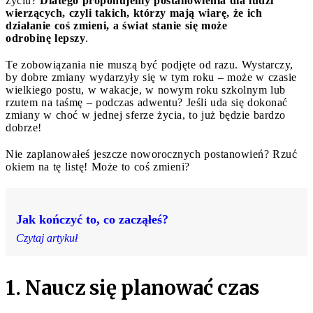
życiu?
Dlatego proponujemy postanowienia dla ludzi
wierzących, czyli takich, którzy mają wiarę, że ich
działanie coś zmieni, a świat stanie się może
odrobinę lepszy
.
Te zobowiązania nie muszą być podjęte od razu. Wystarczy,
by dobre zmiany wydarzyły się w tym roku – może w czasie
wielkiego postu, w wakacje, w nowym roku szkolnym lub
rzutem na taśmę – podczas adwentu? Jeśli uda się dokonać
zmiany w choć w jednej sferze życia, to już będzie bardzo
dobrze!
Nie zaplanowałeś jeszcze noworocznych postanowień? Rzuć
okiem na tę listę! Może to coś zmieni?
Jak kończyć to, co zacząłeś?
Czytaj artykuł
1. Naucz się planować czas