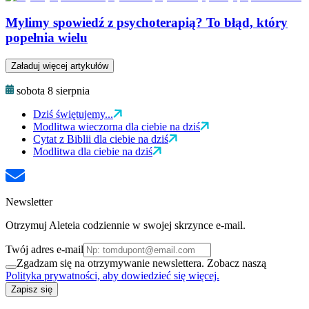
Mylimy spowiedź z psychoterapią? To błąd, który
popełnia wielu
Załaduj więcej artykułów
sobota 8 sierpnia
Dziś świętujemy...
Modlitwa wieczorna dla ciebie na dziś
Cytat z Biblii dla ciebie na dziś
Modlitwa dla ciebie na dziś
Newsletter
Otrzymuj Aleteia codziennie w swojej skrzynce e-mail.
Twój adres e-mail
Zgadzam się na otrzymywanie newslettera. Zobacz naszą
Polityka prywatności, aby dowiedzieć się więcej.
Zapisz się