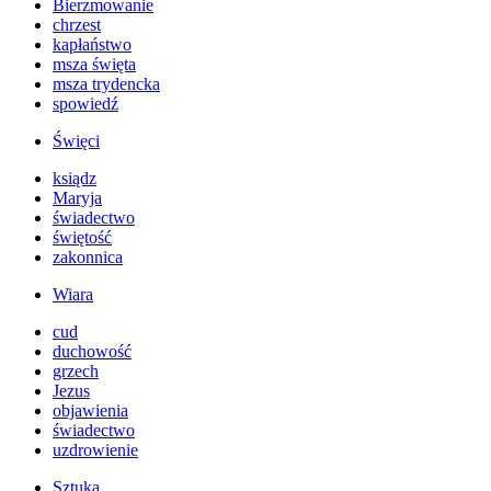
Bierzmowanie
chrzest
kapłaństwo
msza święta
msza trydencka
spowiedź
Święci
ksiądz
Maryja
świadectwo
świętość
zakonnica
Wiara
cud
duchowość
grzech
Jezus
objawienia
świadectwo
uzdrowienie
Sztuka