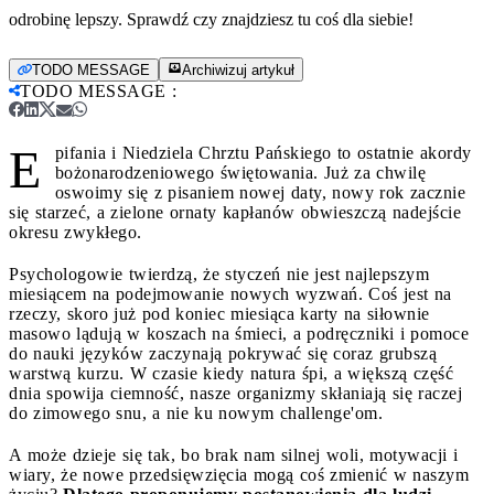
odrobinę lepszy. Sprawdź czy znajdziesz tu coś dla siebie!
TODO MESSAGE
Archiwizuj artykuł
TODO MESSAGE
:
E
pifania i Niedziela Chrztu Pańskiego to ostatnie akordy
bożonarodzeniowego świętowania. Już za chwilę
oswoimy się z pisaniem nowej daty, nowy rok zacznie
się starzeć, a zielone ornaty kapłanów obwieszczą nadejście
okresu zwykłego.
Psychologowie twierdzą, że styczeń nie jest najlepszym
miesiącem na podejmowanie nowych wyzwań. Coś jest na
rzeczy, skoro już pod koniec miesiąca karty na siłownie
masowo lądują w koszach na śmieci, a podręczniki i pomoce
do nauki języków zaczynają pokrywać się coraz grubszą
warstwą kurzu. W czasie kiedy natura śpi, a większą część
dnia spowija ciemność, nasze organizmy skłaniają się raczej
do zimowego snu, a nie ku nowym challenge'om.
A może dzieje się tak, bo brak nam silnej woli, motywacji i
wiary, że nowe przedsięwzięcia mogą coś zmienić w naszym