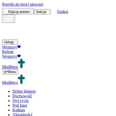
Przejdz do tresci glownej
Szukaj
Edycja
polska
Sekcje
Usługi
Wesprzyj
Rejestr
Wesprzyj
Modlitwa
Menu
Modlitwa
Dobre historie
Duchowość
Styl życia
Pod lupą
Kultura
Aktualności