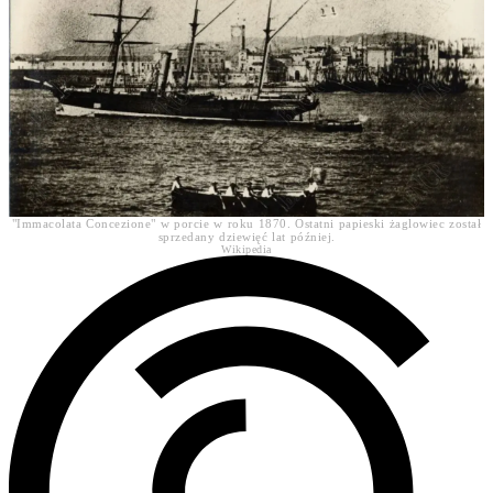
"Immacolata Concezione" w porcie w roku 1870. Ostatni papieski żaglowiec został
sprzedany dziewięć lat później.
Wikipedia