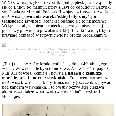
W XIX w. na przykład trzy statki pod papieską banderą udały
się do Egiptu po marmur, który służył do odbudowy Bazyliki
św. Pawła za Murami. Podczas II wojny światowej rozważano
możliwość
powołania watykańskiej floty z myślą o
transporcie żywności
, jednakże okazało się to niemożliwe.
Wciąż jednak, zdaniem niemieckiego watykanisty, istnieją
podstawy prawne do powołania takiej floty, która mogłaby na
przykład pomagać w ratownictwie na Morzu Śródziemnym.
Korweta „Immacolata Concezione” (pol. „Niepokalane Poczęcie”), służyła Państwu
Kościelnemu od 1859 roku.
Wikipedia
„Tutaj musimy znów krótko cofnąć się do lat 40. ubiegłego
wieku. Wówczas nie było to możliwe. Ale w 1951 r. papież
Pius XII powołał komisję i powstała
ustawa o żegludze
morskiej pod banderą watykańską
. Dokument ten stwarza
możliwości, w ramach których można by jeszcze dziś pływać
pod banderą watykańską. I to byłaby oczywiście ciekawa
alternatywa, także w ratownictwie morskim” – wskazał
Nersinger.