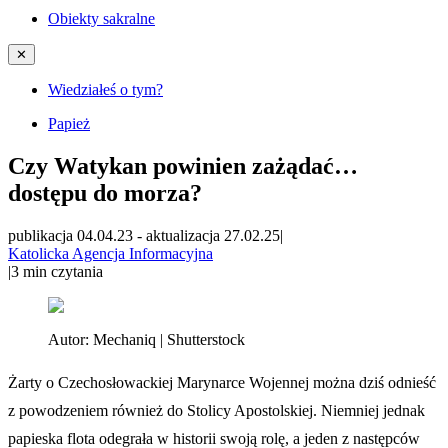
Obiekty sakralne
✕
Wiedziałeś o tym?
Papież
Czy Watykan powinien zażądać…
dostępu do morza?
publikacja 04.04.23
-
aktualizacja 27.02.25
|
Katolicka Agencja Informacyjna
|
3
min czytania
Autor:
Mechaniq | Shutterstock
Żarty o Czechosłowackiej Marynarce Wojennej można dziś odnieść
z powodzeniem również do Stolicy Apostolskiej. Niemniej jednak
papieska flota odegrała w historii swoją rolę, a jeden z następców