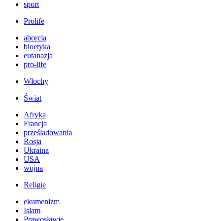
sport
Prolife
aborcja
bioetyka
eutanazja
pro-life
Włochy
Świat
Afryka
Francja
prześladowania
Rosja
Ukraina
USA
wojna
Religie
ekumenizm
Islam
Prawosławie