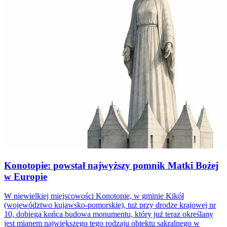
Konotopie: powstał najwyższy pomnik Matki Bożej
w Europie
W niewielkiej miejscowości Konotopie, w gminie Kikół
(województwo kujawsko-pomorskie), tuż przy drodze krajowej nr
10, dobiega końca budowa monumentu, który już teraz określany
jest mianem największego tego rodzaju obiektu sakralnego w