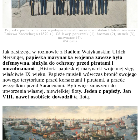
Papieska piechota morska w pełnym umundurowaniu w ostatnich latach istnienia
Państwa Kościelnego (1870 r.). Od lewej: porucznik (1), bosman (2), sternik (3),
marynarze (4).
Wikipedia
Jak zastrzega w rozmowie z Radiem Watykańskim Ulrich
Nersinger,
papieska marynarka wojenna zawsze była
defensywna, służyła do ochrony przed piratami i
muzułmanami
. „Historia papieskiej marynarki wojennej sięga
właściwie IX wieku. Papieże musieli wówczas bronić swojego
nowego terytorium: przed korsarzami i piratami, a przede
wszystkim przed Saracenami. Byli więc zmuszeni do
utworzenia własnej, niewielkiej floty.
Jeden z papieży, Jan
VIII, nawet osobiście dowodził
tą flotą.