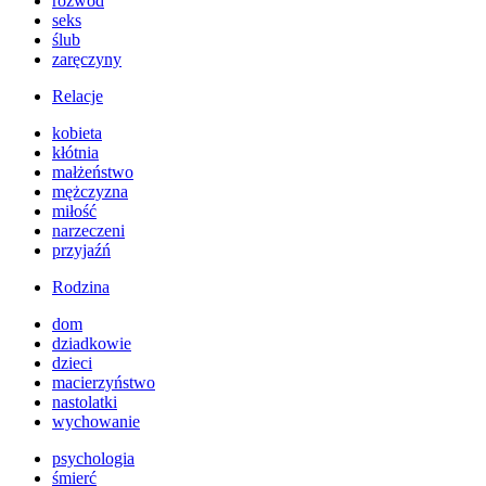
rozwód
seks
ślub
zaręczyny
Relacje
kobieta
kłótnia
małżeństwo
mężczyzna
miłość
narzeczeni
przyjaźń
Rodzina
dom
dziadkowie
dzieci
macierzyństwo
nastolatki
wychowanie
psychologia
śmierć