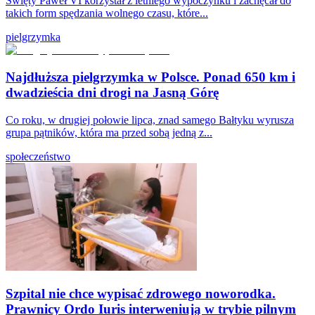
Święty Paweł VI korzystał z letniego wypoczynku i zachęcał do
takich form spędzania wolnego czasu, które...
pielgrzymka
Najdłuższa pielgrzymka w Polsce. Ponad 650 km i
dwadzieścia dni drogi na Jasną Górę
Co roku, w drugiej połowie lipca, znad samego Bałtyku wyrusza
grupa pątników, która ma przed sobą jedną z...
społeczeństwo
Szpital nie chce wypisać zdrowego noworodka.
Prawnicy Ordo Iuris interweniują w trybie pilnym