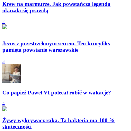
Krew na marmurze. Jak powstańcza legenda
okazała się prawdą
2
Jezus z przestrzelonym sercem. Ten krucyfiks
pamięta powstanie warszawskie
3
Co papież Paweł VI polecał robić w wakacje?
4
Żywy wykrywacz raka. Ta bakteria ma 100 %
skuteczności