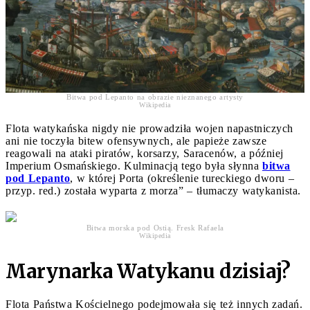
Bitwa pod Lepanto na obrazie nieznanego artysty
Wikipedia
Flota watykańska nigdy nie prowadziła wojen napastniczych
ani nie toczyła bitew ofensywnych, ale papieże zawsze
reagowali na ataki piratów, korsarzy, Saracenów, a później
Imperium Osmańskiego. Kulminacją tego była słynna
bitwa
pod Lepanto
, w której Porta (określenie tureckiego dworu –
przyp. red.) została wyparta z morza” – tłumaczy watykanista.
Bitwa morska pod Ostią. Fresk Rafaela
Wikipedia
Marynarka Watykanu dzisiaj?
Flota Państwa Kościelnego podejmowała się też innych zadań.