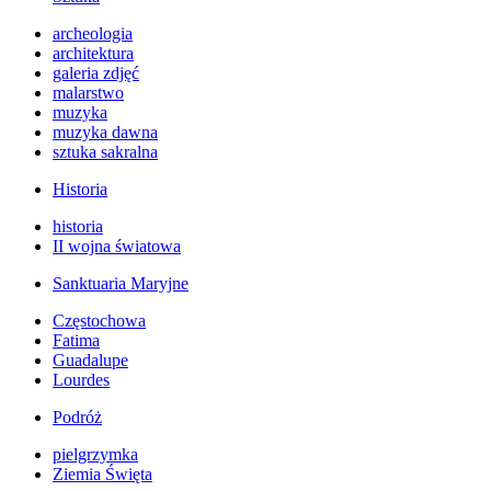
archeologia
architektura
galeria zdjęć
malarstwo
muzyka
muzyka dawna
sztuka sakralna
Historia
historia
II wojna światowa
Sanktuaria Maryjne
Częstochowa
Fatima
Guadalupe
Lourdes
Podróż
pielgrzymka
Ziemia Święta