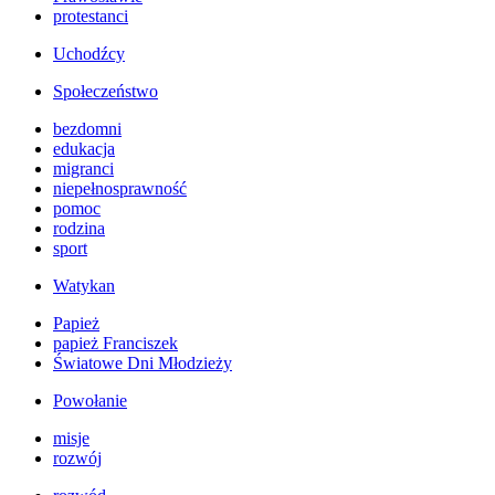
protestanci
Uchodźcy
Społeczeństwo
bezdomni
edukacja
migranci
niepełnosprawność
pomoc
rodzina
sport
Watykan
Papież
papież Franciszek
Światowe Dni Młodzieży
Powołanie
misje
rozwój