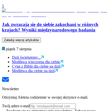
5
Jak zwracają się do siebie zakochani w różnych
krajach? Wyniki międzynarodowego badania
Załaduj więcej artykułów
piątek 7 sierpnia
Dziś świętujemy...
Modlitwa wieczorna dla ciebie
Cytat z Biblii dla ciebie na dziś
Modlitwa dla ciebie na dziś
Newsletter
Otrzymuj Aleteia codziennie w swojej skrzynce e-mail.
Twój adres e-mail
Zgadzam się na otrzymywanie newslettera. Zobacz naszą