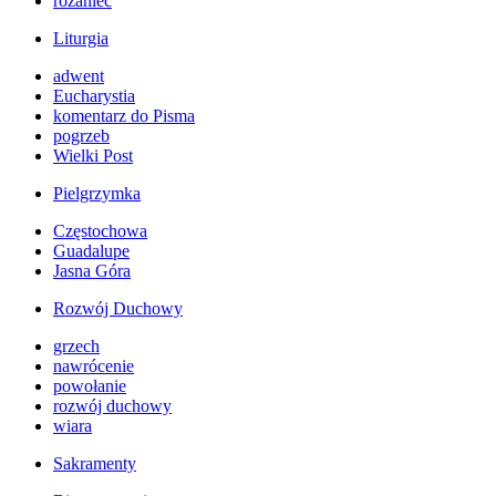
różaniec
Liturgia
adwent
Eucharystia
komentarz do Pisma
pogrzeb
Wielki Post
Pielgrzymka
Częstochowa
Guadalupe
Jasna Góra
Rozwój Duchowy
grzech
nawrócenie
powołanie
rozwój duchowy
wiara
Sakramenty