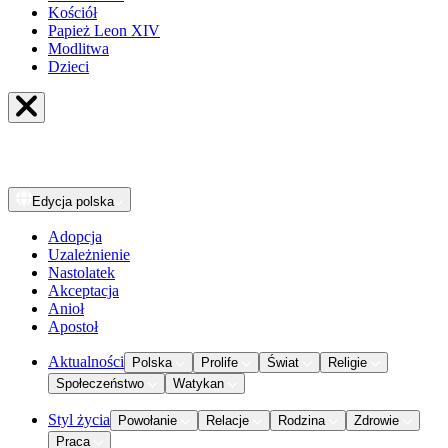
Kościół
Papież Leon XIV
Modlitwa
Dzieci
Edycja
polska
Adopcja
Uzależnienie
Nastolatek
Akceptacja
Anioł
Apostoł
Aktualności
Polska
Prolife
Świat
Religie
Społeczeństwo
Watykan
Styl życia
Powołanie
Relacje
Rodzina
Zdrowie
Praca