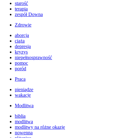
starość
terapia
zespół Downa
Zdrowie
aborcja
ciąża
depresja
kryzys
niepełnosprawność
pomoc
poród
Praca
pieniądze
wakacje
Modlitwa
biblia
modlitwa
modlitwy na różne okazje
nowenna