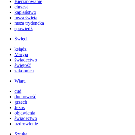
Bierzmowanie
chrzest
kapłaństwo
msza święta
msza trydencka
spowiedź
Święci
ksiądz
Maryja
świadectwo
świętość
zakonnica
Wiara
cud
duchowość
grzech
Jezus
objawienia
świadectwo
uzdrowienie
Sztuka