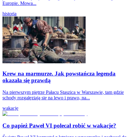
Europie. Mowa...
historia
Krew na marmurze. Jak powstańcza legenda
okazała się prawdą
Na pierwszym piętrze Pałacu Staszica w Warszawie, tam gdzie
schody rozgałęziają się na lewo i prawo, na...
wakacje
Co papież Paweł VI polecał robić w wakacje?