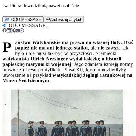
św. Piotra dowodził nią nawet osobiście.
TODO MESSAGE
Archiwizuj artykuł
TODO MESSAGE
:
P
aństwo Watykańskie ma prawo do własnej floty
. Dziś
papież nie ma ani jednego statku
, ale nie zawsze tak
było i nie musi tak być w przyszłości. Niemiecki
watykanista Ulrich Nersinger wydał książkę o historii
papieskiej marynarki wojennej
. Jego zdaniem istnieją normy
prawne z okresu pontyfikatu Piusa XII, które umożliwiłyby
utworzenie na przykład
watykańskiej żeglugi ratunkowej na
Morzu Śródziemnym
.