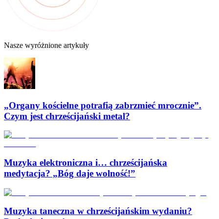
Nasze wyróżnione artykuły
„Organy kościelne potrafią zabrzmieć mrocznie”.
Czym jest chrześcijański metal?
Muzyka elektroniczna i… chrześcijańska
medytacja? „Bóg daje wolność!”
Muzyka taneczna w chrześcijańskim wydaniu?