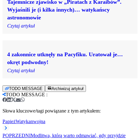
Tajemnicze zjawisko w „Piratach z Karaibów”.
Wyjaśnili je (i kilka innych)… watykańscy
astronomowie
Czytaj artykuł
4 zakonnice utknęły na Pacyfiku. Uratował je…
okręt podwodny!
Czytaj artykuł
TODO MESSAGE
Archiwizuj artykuł
TODO MESSAGE
:
Słowa kluczowe/tagi powiązane z tym artykułem:
Papież
Watykan
wojna
POPRZEDNI
Modlitwa, którą warto odmawiać, gdy przyjdzie