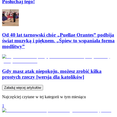
Posłuchaj tego!
Od 40 lat tarnowski chór „Puellae Orantes” podbija
świat muzyką i pięknem. „Śpiew to wspaniała forma
modlitwy”
Gdy masz atak niepokoju, możesz zrobić kilka
prostych rzeczy [wersja dla katolików]
Załaduj więcej artykułów
Najczęściej czytane w tej kategorii w tym miesiącu
1