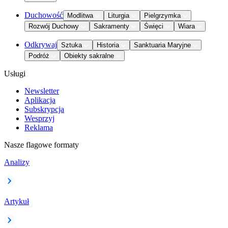
Duchowość
Modlitwa
Liturgia
Pielgrzymka
Rozwój Duchowy
Sakramenty
Święci
Wiara
Odkrywaj
Sztuka
Historia
Sanktuaria Maryjne
Podróż
Obiekty sakralne
Usługi
Newsletter
Aplikacja
Subskrypcja
Wesprzyj
Reklama
Nasze flagowe formaty
Analizy
Artykuł