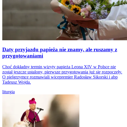
Daty przyjazdu papieża nie znamy, ale ruszamy z
przygotowaniami
Choć dokładny termin wizyty papieża Leona XIV w Polsce nie
został jeszcze ustalony, pierwsze przygotowania już się rozpoczęły.
O pielgrzymce rozmawiali wicepremier Radosław Sikorski i abp
Tadeusz Wojda.
liturgia