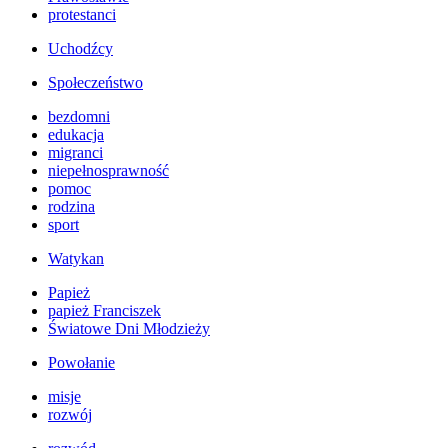
protestanci
Uchodźcy
Społeczeństwo
bezdomni
edukacja
migranci
niepełnosprawność
pomoc
rodzina
sport
Watykan
Papież
papież Franciszek
Światowe Dni Młodzieży
Powołanie
misje
rozwój