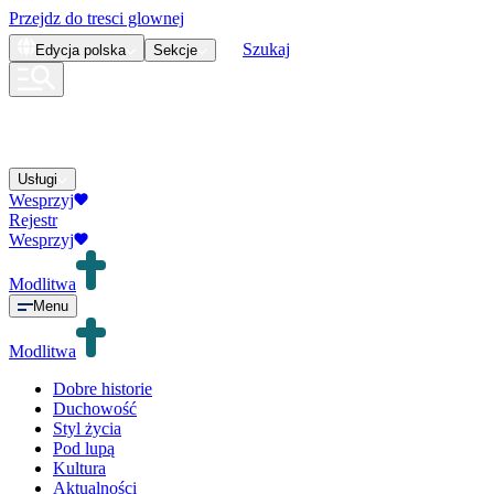
Przejdz do tresci glownej
Szukaj
Edycja
polska
Sekcje
Usługi
Wesprzyj
Rejestr
Wesprzyj
Modlitwa
Menu
Modlitwa
Dobre historie
Duchowość
Styl życia
Pod lupą
Kultura
Aktualności