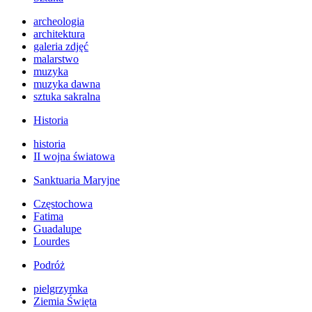
archeologia
architektura
galeria zdjęć
malarstwo
muzyka
muzyka dawna
sztuka sakralna
Historia
historia
II wojna światowa
Sanktuaria Maryjne
Częstochowa
Fatima
Guadalupe
Lourdes
Podróż
pielgrzymka
Ziemia Święta