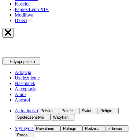
Kościół
Papież Leon XIV
Modlitwa
Dzieci
Edycja
polska
Adopcja
Uzależnienie
Nastolatek
Akceptacja
Anioł
Apostoł
Aktualności
Polska
Prolife
Świat
Religie
Społeczeństwo
Watykan
Styl życia
Powołanie
Relacje
Rodzina
Zdrowie
Praca