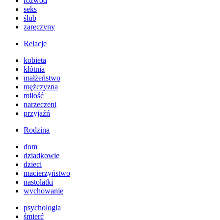
rozwód
seks
ślub
zaręczyny
Relacje
kobieta
kłótnia
małżeństwo
mężczyzna
miłość
narzeczeni
przyjaźń
Rodzina
dom
dziadkowie
dzieci
macierzyństwo
nastolatki
wychowanie
psychologia
śmierć