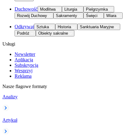
Duchowość
Modlitwa
Liturgia
Pielgrzymka
Rozwój Duchowy
Sakramenty
Święci
Wiara
Odkrywaj
Sztuka
Historia
Sanktuaria Maryjne
Podróż
Obiekty sakralne
Usługi
Newsletter
Aplikacja
Subskrypcja
Wesprzyj
Reklama
Nasze flagowe formaty
Analizy
Artykuł