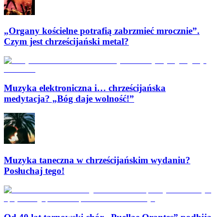
„Organy kościelne potrafią zabrzmieć mrocznie”.
Czym jest chrześcijański metal?
Muzyka elektroniczna i… chrześcijańska
medytacja? „Bóg daje wolność!”
Muzyka taneczna w chrześcijańskim wydaniu?
Posłuchaj tego!