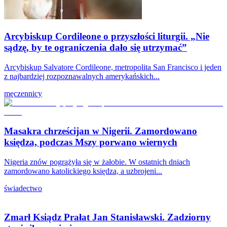
Arcybiskup Cordileone o przyszłości liturgii. „Nie
sądzę, by te ograniczenia dało się utrzymać”
Arcybiskup Salvatore Cordileone, metropolita San Francisco i jeden
z najbardziej rozpoznawalnych amerykańskich...
męczennicy
Masakra chrześcijan w Nigerii. Zamordowano
księdza, podczas Mszy porwano wiernych
Nigeria znów pogrążyła się w żałobie. W ostatnich dniach
zamordowano katolickiego księdza, a uzbrojeni...
świadectwo
Zmarł Ksiądz Prałat Jan Stanisławski. Zadziorny