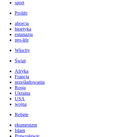
sport
Prolife
aborcja
bioetyka
eutanazja
pro-life
Włochy
Świat
Afryka
Francja
prześladowania
Rosja
Ukraina
USA
wojna
Religie
ekumenizm
Islam
Prawosławie