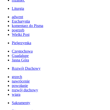
różaniec
Liturgia
adwent
Eucharystia
komentarz do Pisma
pogrzeb
Wielki Post
Pielgrzymka
Częstochowa
Guadalupe
Jasna Góra
Rozwój Duchowy
grzech
nawrócenie
powołanie
rozwój duchowy
wiara
Sakramenty