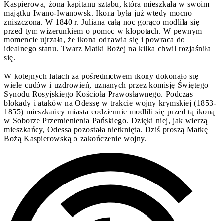
Kaspierowa, żona kapitanu sztabu, która mieszkała w swoim
majątku Iwano-Iwanowsk. Ikona była już wtedy mocno
zniszczona. W 1840 r. Juliana całą noc gorąco modliła się
przed tym wizerunkiem o pomoc w kłopotach. W pewnym
momencie ujrzała, że ikona odnawia się i powraca do
idealnego stanu. Twarz Matki Bożej na kilka chwil rozjaśniła
się.
W kolejnych latach za pośrednictwem ikony dokonało się
wiele cudów i uzdrowień, uznanych przez komisję Świętego
Synodu Rosyjskiego Kościoła Prawosławnego. Podczas
blokady i ataków na Odessę w trakcie wojny krymskiej (1853-
1855) mieszkańcy miasta codziennie modlili się przed tą ikoną
w Soborze Przemienienia Pańskiego. Dzięki niej, jak wierzą
mieszkańcy, Odessa pozostała nietknięta. Dziś proszą Matkę
Bożą Kaspierowską o zakończenie wojny.