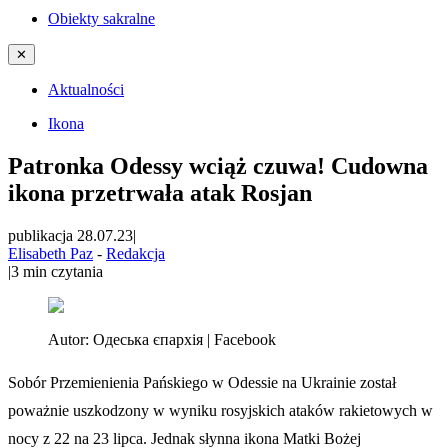
Obiekty sakralne
✕
Aktualności
Ikona
Patronka Odessy wciąż czuwa! Cudowna
ikona przetrwała atak Rosjan
publikacja 28.07.23
|
Elisabeth Paz
-
Redakcja
|
3
min czytania
Autor:
Одеська єпархія | Facebook
Sobór Przemienienia Pańskiego w Odessie na Ukrainie został
poważnie uszkodzony w wyniku rosyjskich ataków rakietowych w
nocy z 22 na 23 lipca. Jednak słynna ikona Matki Bożej