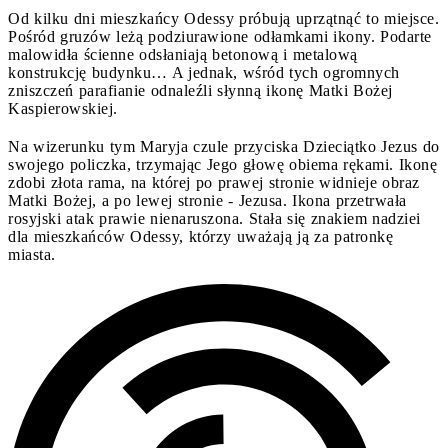
Od kilku dni mieszkańcy Odessy próbują uprzątnąć to miejsce.
Pośród gruzów leżą podziurawione odłamkami ikony. Podarte
malowidła ścienne odsłaniają betonową i metalową
konstrukcję budynku… A jednak, wśród tych ogromnych
zniszczeń parafianie odnaleźli słynną ikonę Matki Bożej
Kaspierowskiej.
Na wizerunku tym Maryja czule przyciska Dzieciątko Jezus do
swojego policzka, trzymając Jego głowę obiema rękami. Ikonę
zdobi złota rama, na której po prawej stronie widnieje obraz
Matki Bożej, a po lewej stronie - Jezusa. Ikona przetrwała
rosyjski atak prawie nienaruszona. Stała się znakiem nadziei
dla mieszkańców Odessy, którzy uważają ją za patronkę
miasta.