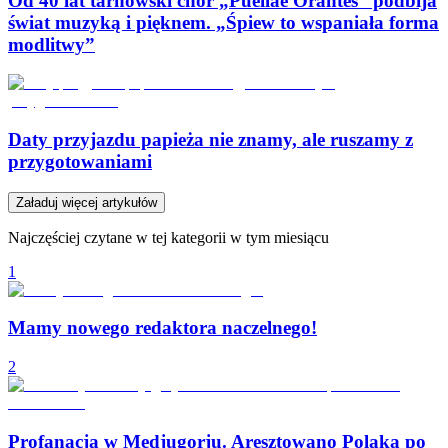
Od 40 lat tarnowski chór „Puellae Orantes” podbija
świat muzyką i pięknem. „Śpiew to wspaniała forma
modlitwy”
Daty przyjazdu papieża nie znamy, ale ruszamy z
przygotowaniami
Załaduj więcej artykułów
Najczęściej czytane w tej kategorii w tym miesiącu
1
Mamy nowego redaktora naczelnego!
2
Profanacja w Medjugorju. Aresztowano Polaka po