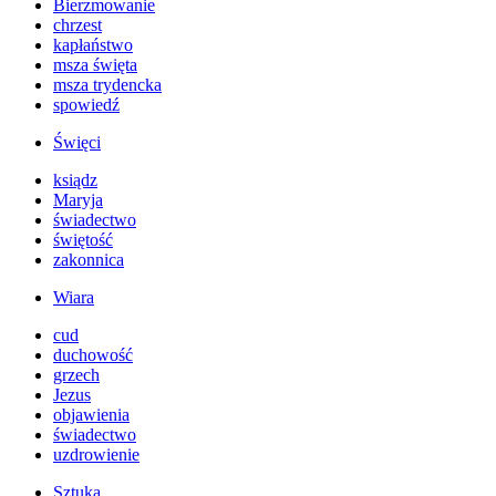
Bierzmowanie
chrzest
kapłaństwo
msza święta
msza trydencka
spowiedź
Święci
ksiądz
Maryja
świadectwo
świętość
zakonnica
Wiara
cud
duchowość
grzech
Jezus
objawienia
świadectwo
uzdrowienie
Sztuka