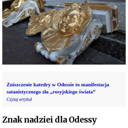
Zniszczenie katedry w Odessie to manifestacja
satanistycznego zła „rosyjskiego świata”
Czytaj artykuł
Znak nadziei dla Odessy