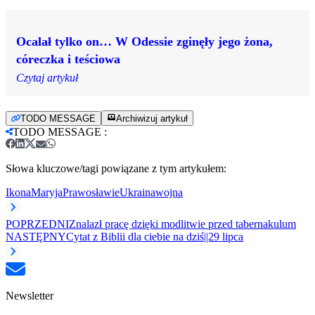
Ocalał tylko on… W Odessie zginęły jego żona,
córeczka i teściowa
Czytaj artykuł
TODO MESSAGE
Archiwizuj artykuł
TODO MESSAGE
:
Słowa kluczowe/tagi powiązane z tym artykułem:
Ikona
Maryja
Prawosławie
Ukraina
wojna
POPRZEDNI
Znalazł pracę dzięki modlitwie przed tabernakulum
NASTĘPNY
Cytat z Biblii dla ciebie na dziś||29 lipca
Newsletter