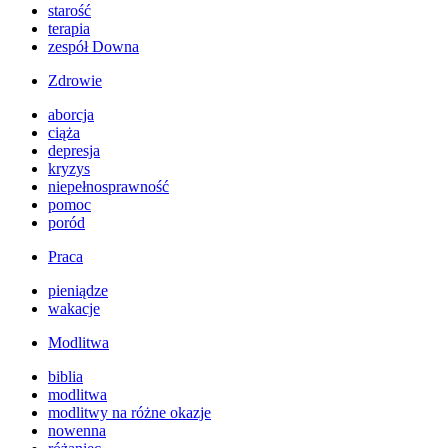
starość
terapia
zespół Downa
Zdrowie
aborcja
ciąża
depresja
kryzys
niepełnosprawność
pomoc
poród
Praca
pieniądze
wakacje
Modlitwa
biblia
modlitwa
modlitwy na różne okazje
nowenna