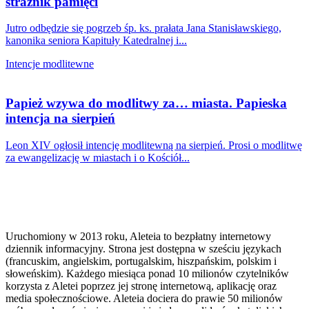
strażnik pamięci
Jutro odbędzie się pogrzeb śp. ks. prałata Jana Stanisławskiego,
kanonika seniora Kapituły Katedralnej i...
Intencje modlitewne
Papież wzywa do modlitwy za… miasta. Papieska
intencja na sierpień
Leon XIV ogłosił intencję modlitewną na sierpień. Prosi o modlitwę
za ewangelizację w miastach i o Kościół...
Uruchomiony w 2013 roku, Aleteia to bezpłatny internetowy
dziennik informacyjny. Strona jest dostępna w sześciu językach
(francuskim, angielskim, portugalskim, hiszpańskim, polskim i
słoweńskim). Każdego miesiąca ponad 10 milionów czytelników
korzysta z Aletei poprzez jej stronę internetową, aplikację oraz
media społecznościowe. Aleteia dociera do prawie 50 milionów