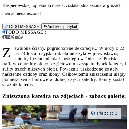
Kaspierowskiej, opiekunki miasta, została odnaleziona w gruzach
niemal nienaruszona!
TODO MESSAGE
Archiwizuj artykuł
TODO MESSAGE
:
Z
awalone ściany, pogruchotane dekoracje... W nocy z 22
na 23 lipca rosyjska rakieta uderzyła w prawosławną
katedrę Przemienienia Pańskiego w Odessie. Pocisk
trafił w centralny ołtarz, częściowo niszcząc budynek katedry i
sufity trzech niższych pięter. Poważnie uszkodzone zostały
naścienne ozdoby oraz ikony. Całkowitemu zniszczeniu uległy
pomieszczenia biurowe w dolnej części katedry. Ranny został
strażnik katedry.
Zniszczona katedra na zdjęciach - zobacz galerię:
Galeria zdjęć