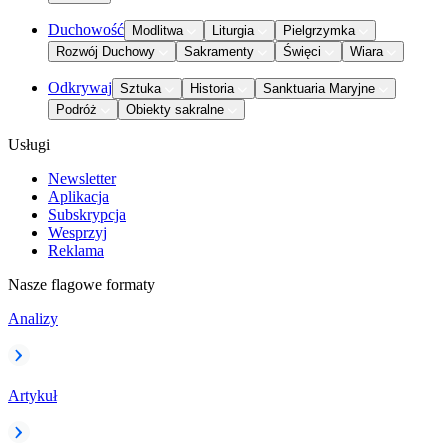
Duchowość
Modlitwa
Liturgia
Pielgrzymka
Rozwój Duchowy
Sakramenty
Święci
Wiara
Odkrywaj
Sztuka
Historia
Sanktuaria Maryjne
Podróż
Obiekty sakralne
Usługi
Newsletter
Aplikacja
Subskrypcja
Wesprzyj
Reklama
Nasze flagowe formaty
Analizy
Artykuł