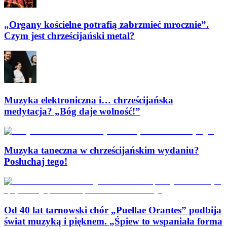
„Organy kościelne potrafią zabrzmieć mrocznie”.
Czym jest chrześcijański metal?
Muzyka elektroniczna i… chrześcijańska
medytacja? „Bóg daje wolność!”
Muzyka taneczna w chrześcijańskim wydaniu?
Posłuchaj tego!
Od 40 lat tarnowski chór „Puellae Orantes” podbija
świat muzyką i pięknem. „Śpiew to wspaniała forma