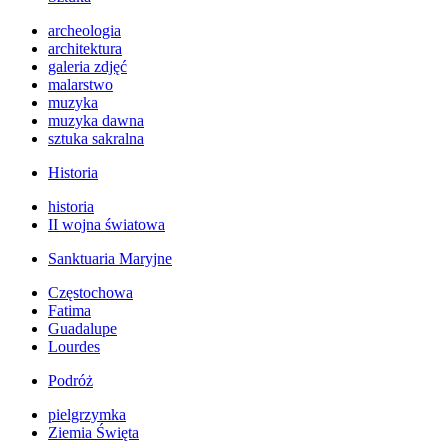
archeologia
architektura
galeria zdjęć
malarstwo
muzyka
muzyka dawna
sztuka sakralna
Historia
historia
II wojna światowa
Sanktuaria Maryjne
Częstochowa
Fatima
Guadalupe
Lourdes
Podróż
pielgrzymka
Ziemia Święta