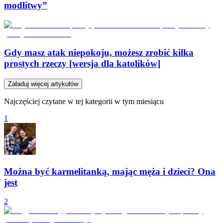
modlitwy”
Gdy masz atak niepokoju, możesz zrobić kilka
prostych rzeczy [wersja dla katolików]
Załaduj więcej artykułów
Najczęściej czytane w tej kategorii w tym miesiącu
1
Można być karmelitanką, mając męża i dzieci? Ona
jest
2