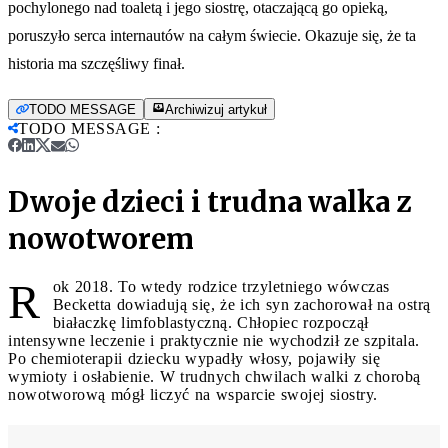
pochylonego nad toaletą i jego siostrę, otaczającą go opieką,
poruszyło serca internautów na całym świecie. Okazuje się, że ta
historia ma szczęśliwy finał.
TODO MESSAGE
Archiwizuj artykuł
TODO MESSAGE
:
Dwoje dzieci i trudna walka z
nowotworem
R
ok 2018. To wtedy rodzice trzyletniego wówczas
Becketta dowiadują się, że ich syn zachorował na ostrą
białaczkę limfoblastyczną. Chłopiec rozpoczął
intensywne leczenie i praktycznie nie wychodził ze szpitala.
Po chemioterapii dziecku wypadły włosy, pojawiły się
wymioty i osłabienie. W trudnych chwilach walki z chorobą
nowotworową mógł liczyć na wsparcie swojej siostry.