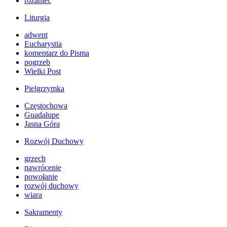
różaniec
Liturgia
adwent
Eucharystia
komentarz do Pisma
pogrzeb
Wielki Post
Pielgrzymka
Częstochowa
Guadalupe
Jasna Góra
Rozwój Duchowy
grzech
nawrócenie
powołanie
rozwój duchowy
wiara
Sakramenty