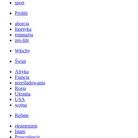
sport
Prolife
aborcja
bioetyka
eutanazja
pro-life
Włochy
Świat
Afryka
Francja
prześladowania
Rosja
Ukraina
USA
wojna
Religie
ekumenizm
Islam
Prawosławie