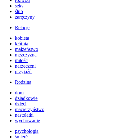
rozwód
seks
ślub
zaręczyny
Relacje
kobieta
kłótnia
małżeństwo
mężczyzna
miłość
narzeczeni
przyjaźń
Rodzina
dom
dziadkowie
dzieci
macierzyństwo
nastolatki
wychowanie
psychologia
śmierć