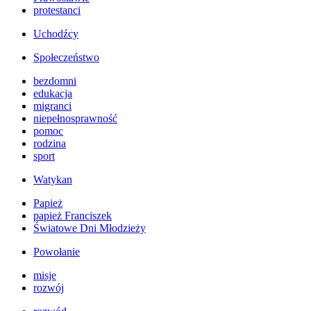
protestanci
Uchodźcy
Społeczeństwo
bezdomni
edukacja
migranci
niepełnosprawność
pomoc
rodzina
sport
Watykan
Papież
papież Franciszek
Światowe Dni Młodzieży
Powołanie
misje
rozwój