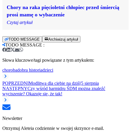
Chory na raka pięcioletni chłopiec przed śmiercią
prosi mamę o wybaczenie
Czytaj artykuł
TODO MESSAGE
Archiwizuj artykuł
TODO MESSAGE
:
Słowa kluczowe/tagi powiązane z tym artykułem:
choroba
dobra historia
dzieci
POPRZEDNI
Modlitwa dla ciebie na dziś||5 sierpnia
NASTĘPNY
Czy wśród harmidru ŚDM można znaleźć
wyciszenie? Okazuje się, że tak!
Newsletter
Otrzymuj Aleteia codziennie w swojej skrzynce e-mail.