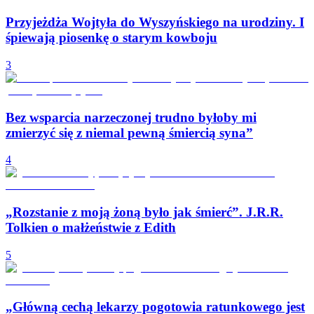
Przyjeżdża Wojtyła do Wyszyńskiego na urodziny. I
śpiewają piosenkę o starym kowboju
3
Bez wsparcia narzeczonej trudno byłoby mi
zmierzyć się z niemal pewną śmiercią syna”
4
„Rozstanie z moją żoną było jak śmierć”. J.R.R.
Tolkien o małżeństwie z Edith
5
„Główną cechą lekarzy pogotowia ratunkowego jest