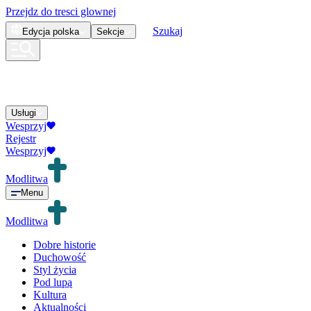
Przejdz do tresci glownej
Szukaj
Edycja
polska
Sekcje
Usługi
Wesprzyj
Rejestr
Wesprzyj
Modlitwa
Menu
Modlitwa
Dobre historie
Duchowość
Styl życia
Pod lupą
Kultura
Aktualności