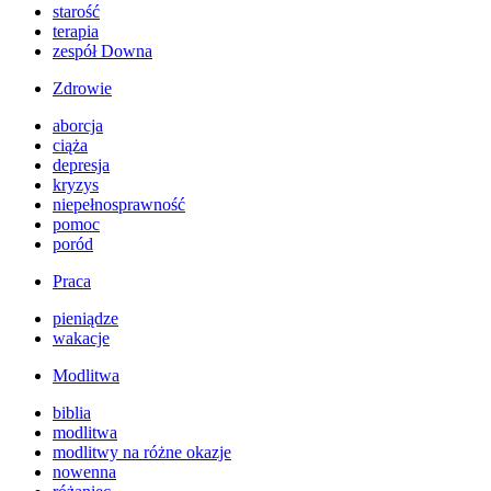
starość
terapia
zespół Downa
Zdrowie
aborcja
ciąża
depresja
kryzys
niepełnosprawność
pomoc
poród
Praca
pieniądze
wakacje
Modlitwa
biblia
modlitwa
modlitwy na różne okazje
nowenna