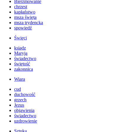
Bierzmowanie
chrzest
kapłaństwo
msza święta
msza trydencka
spowiedź
Święci
ksiądz
Maryja
świadectwo
świętość
zakonnica
Wiara
cud
duchowość
grzech
Jezus
objawienia
świadectwo
uzdrowienie
Sztuka