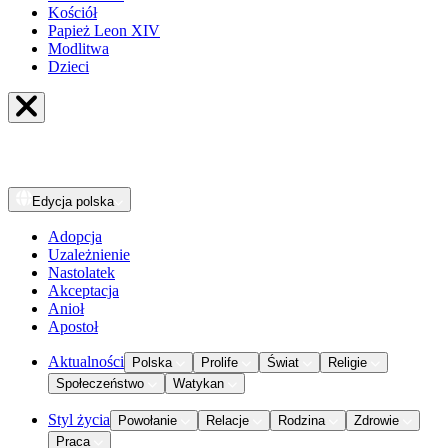
Kościół
Papież Leon XIV
Modlitwa
Dzieci
Edycja
polska
Adopcja
Uzależnienie
Nastolatek
Akceptacja
Anioł
Apostoł
Aktualności
Polska
Prolife
Świat
Religie
Społeczeństwo
Watykan
Styl życia
Powołanie
Relacje
Rodzina
Zdrowie
Praca