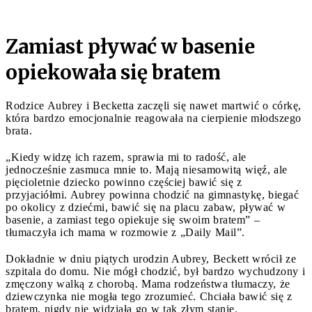
Zamiast pływać w basenie
opiekowała się bratem
Rodzice Aubrey i Becketta zaczęli się nawet martwić o córkę,
która bardzo emocjonalnie reagowała na cierpienie młodszego
brata.
„Kiedy widzę ich razem, sprawia mi to radość, ale
jednocześnie zasmuca mnie to. Mają niesamowitą więź, ale
pięcioletnie dziecko powinno częściej bawić się z
przyjaciółmi. Aubrey powinna chodzić na gimnastykę, biegać
po okolicy z dziećmi, bawić się na placu zabaw, pływać w
basenie, a zamiast tego opiekuje się swoim bratem” –
tłumaczyła ich mama w rozmowie z „Daily Mail”.
Dokładnie w dniu piątych urodzin Aubrey, Beckett wrócił ze
szpitala do domu. Nie mógł chodzić, był bardzo wychudzony i
zmęczony walką z chorobą. Mama rodzeństwa tłumaczy, że
dziewczynka nie mogła tego zrozumieć. Chciała bawić się z
bratem, nigdy nie widziała go w tak złym stanie.