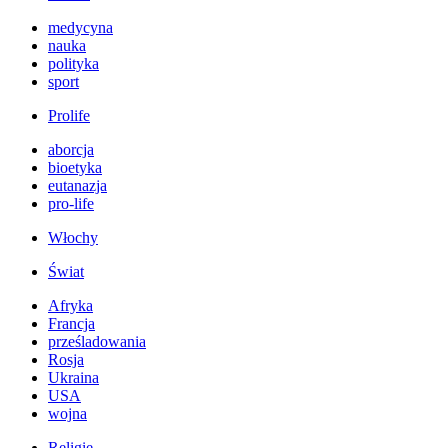
medycyna
nauka
polityka
sport
Prolife
aborcja
bioetyka
eutanazja
pro-life
Włochy
Świat
Afryka
Francja
prześladowania
Rosja
Ukraina
USA
wojna
Religie