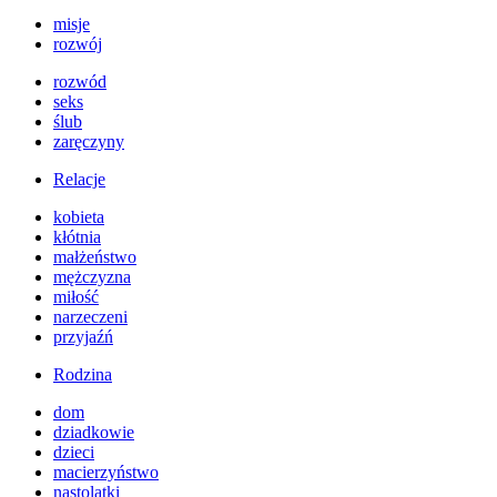
misje
rozwój
rozwód
seks
ślub
zaręczyny
Relacje
kobieta
kłótnia
małżeństwo
mężczyzna
miłość
narzeczeni
przyjaźń
Rodzina
dom
dziadkowie
dzieci
macierzyństwo
nastolatki