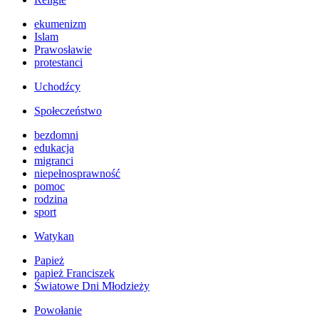
ekumenizm
Islam
Prawosławie
protestanci
Uchodźcy
Społeczeństwo
bezdomni
edukacja
migranci
niepełnosprawność
pomoc
rodzina
sport
Watykan
Papież
papież Franciszek
Światowe Dni Młodzieży
Powołanie