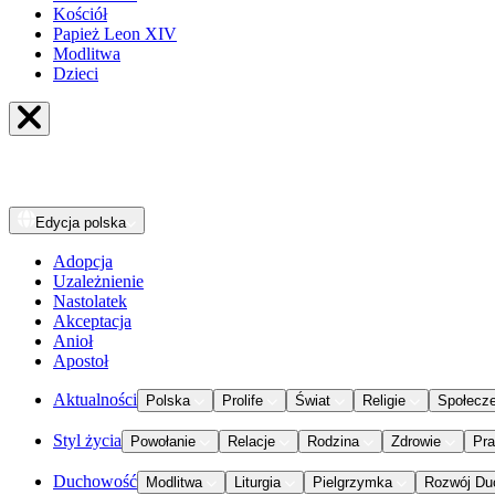
Kościół
Papież Leon XIV
Modlitwa
Dzieci
Edycja
polska
Adopcja
Uzależnienie
Nastolatek
Akceptacja
Anioł
Apostoł
Aktualności
Polska
Prolife
Świat
Religie
Społecz
Styl życia
Powołanie
Relacje
Rodzina
Zdrowie
Pr
Duchowość
Modlitwa
Liturgia
Pielgrzymka
Rozwój Du