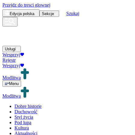
Przejdz do tresci glownej
Szukaj
Edycja
polska
Sekcje
Usługi
Wesprzyj
Rejestr
Wesprzyj
Modlitwa
Menu
Modlitwa
Dobre historie
Duchowość
Styl życia
Pod lupą
Kultura
Aktualności