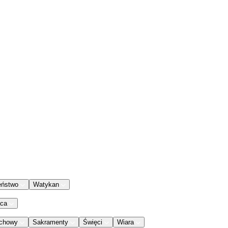
eństwo
Watykan
aca
chowy
Sakramenty
Święci
Wiara