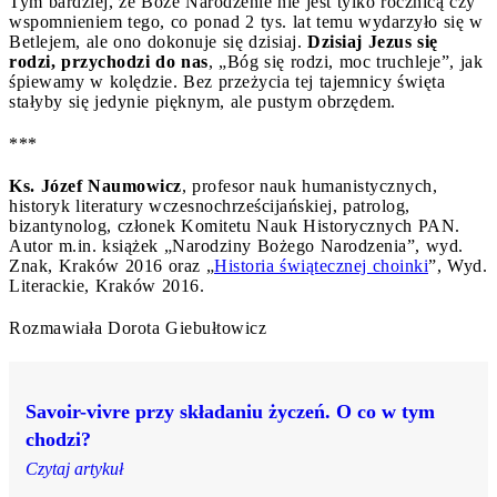
Tym bardziej, że Boże Narodzenie nie jest tylko rocznicą czy
wspomnieniem tego, co ponad 2 tys. lat temu wydarzyło się w
Betlejem, ale ono dokonuje się dzisiaj.
Dzisiaj Jezus się
rodzi, przychodzi do nas
, „Bóg się rodzi, moc truchleje”, jak
śpiewamy w kolędzie. Bez przeżycia tej tajemnicy święta
stałyby się jedynie pięknym, ale pustym obrzędem.
***
Ks. Józef Naumowicz
, profesor nauk humanistycznych,
historyk literatury wczesnochrześcijańskiej, patrolog,
bizantynolog, członek Komitetu Nauk Historycznych PAN.
Autor m.in. książek „Narodziny Bożego Narodzenia”, wyd.
Znak, Kraków 2016 oraz „
Historia świątecznej choinki
”, Wyd.
Literackie, Kraków 2016.
Rozmawiała Dorota Giebułtowicz
Savoir-vivre przy składaniu życzeń. O co w tym
chodzi?
Czytaj artykuł