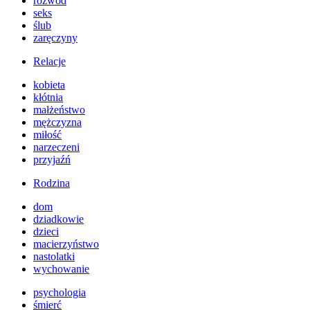
rozwód
seks
ślub
zaręczyny
Relacje
kobieta
kłótnia
małżeństwo
mężczyzna
miłość
narzeczeni
przyjaźń
Rodzina
dom
dziadkowie
dzieci
macierzyństwo
nastolatki
wychowanie
psychologia
śmierć