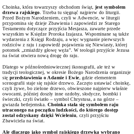
Choinka, która towarzyszy obchodom świąt,
jest symbolem
drzewa rajskiego
. Trzeba tu sięgnąć najpierw do liturgii.
Przed Bożym Narodzeniem, czyli w Adwencie, w liturgii
przypomina się dzieje Zbawienia i zapowiedzi ze Starego
Testamentu dotyczące przyjścia Mesjasza, zawarte przede
wszystkim w Księdze Proroka Izajasza. Wspominane są także
wydarzenia z Księgi Rodzaju, a więc wygnanie pierwszych
rodziców z raju i zapowiedź pojawienia się Niewiasty, której
potomek „zmiażdży głowę węża”. W teologii przyjście Jezusa
na świat otwiera nową drogę do raju.
Dlatego w późnośredniowiecznej ikonografii, ale też w
tradycji teologicznej, w okresie Bożego Narodzenia organizuje
się
przedstawienia o Adamie i Ewie
, gdzie elementem
scenografii staje się rajskie drzewo. Zaczęto ustawiać choinkę,
czyli żywe, bo zielone drzewo, obwieszone najpierw właśnie
owocami, później doszły inne ozdoby, słodycze, bombki i
świeczki, czyli światło – symbol Chrystusa, a na górze –
gwiazda betlejemska.
Choinka stała się symbolem raju
utraconego na początku ludzkości, do którego dostęp
został odzyskany dzięki Wcieleniu
, czyli przyjściu
Zbawiciela na świat.
Ale dlaczego jako symbol rajskiego drzewka wybrano