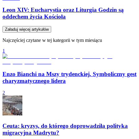
Leon XIV: Eucharystia oraz Liturgia Godzin są
oddechem życia Kościoła
Załaduj więcej artykułów
Najczęściej czytane w tej kategorii w tym miesiącu
1
Enzo Bianchi na Mszy trydenckiej. Symboliczny gest
charyzmatycznego lidera
2
Ceuta: kryzys, do którego doprowadziła polityka
migracyjna Madrytu?