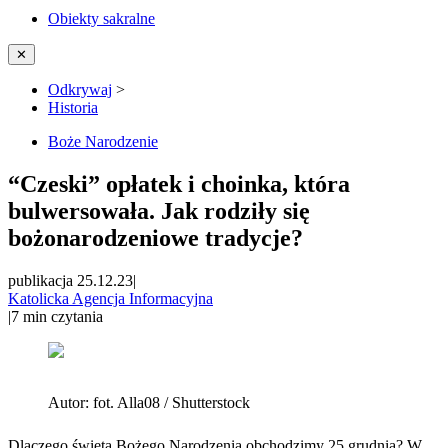
Obiekty sakralne
✕
Odkrywaj
>
Historia
Boże Narodzenie
“Czeski” opłatek i choinka, która
bulwersowała. Jak rodziły się
bożonarodzeniowe tradycje?
publikacja 25.12.23
|
Katolicka Agencja Informacyjna
|
7
min czytania
Autor:
fot. Alla08 / Shutterstock
Dlaczego święta Bożego Narodzenia obchodzimy 25 grudnia? W