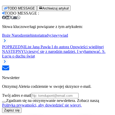
TODO MESSAGE
Archiwizuj artykuł
TODO MESSAGE
:
Słowa kluczowe/tagi powiązane z tym artykułem:
Boże Narodzenie
historia
tradycja
wywiad
POPRZEDNI
List Jana Pawła I do autora Opowieści wigilijnej
NASTĘPNY
Ucieszyć się z narodzin nadziei. I wyhamować. S.
Łucja o duchu świąt
Newsletter
Otrzymuj Aleteia codziennie w swojej skrzynce e-mail.
Twój adres e-mail
Zgadzam się na otrzymywanie newslettera. Zobacz naszą
Polityka prywatności, aby dowiedzieć się więcej.
Zapisz się