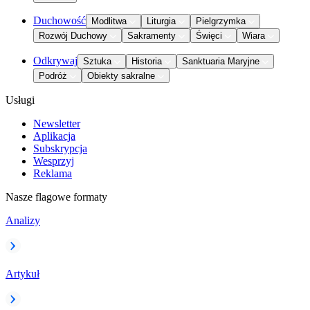
Duchowość
Modlitwa
Liturgia
Pielgrzymka
Rozwój Duchowy
Sakramenty
Święci
Wiara
Odkrywaj
Sztuka
Historia
Sanktuaria Maryjne
Podróż
Obiekty sakralne
Usługi
Newsletter
Aplikacja
Subskrypcja
Wesprzyj
Reklama
Nasze flagowe formaty
Analizy
Artykuł