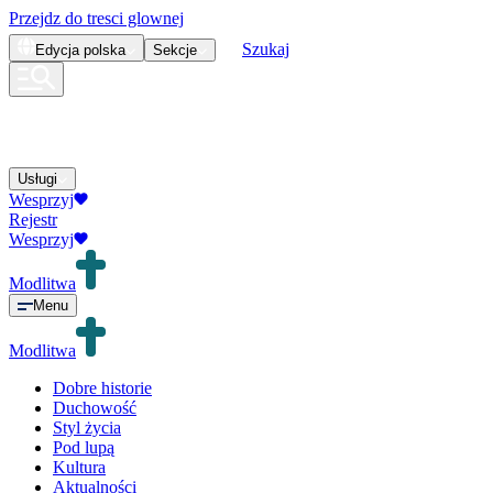
Przejdz do tresci glownej
Szukaj
Edycja
polska
Sekcje
Usługi
Wesprzyj
Rejestr
Wesprzyj
Modlitwa
Menu
Modlitwa
Dobre historie
Duchowość
Styl życia
Pod lupą
Kultura
Aktualności