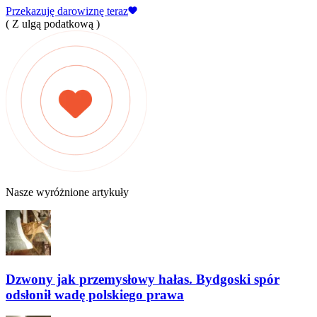
Przekazuję darowiznę teraz
( Z ulgą podatkową )
Nasze wyróżnione artykuły
Dzwony jak przemysłowy hałas. Bydgoski spór
odsłonił wadę polskiego prawa