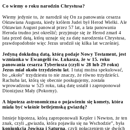
Co wiemy o roku narodzin Chrystusa?
Wiemy jedynie to, że narodził się On za panowania cesarza
Oktawiana Augusta, kiedy królem Judei był Herod Wielki. Ale
Oktawian August panował przez 57 lat, a lata panowania
Heroda trudno jest określić; przyjmuje się że Herod zmarł 4
lata przed datą, którą uznaje się za datę narodzenia Chrystusa,
prawdopodobnie więc Jezus urodził się kilka lat wcześniej.
Jedyną dokładną datą, którą podaje Nowy Testament, jest
wzmianka w Ewangelii św. Łukasza, że w 15. roku
panowania cesarza Tyberiusza (czyli w 28 lub 29 roku)
Jezus miał około trzydziestu lat
. I tutaj można spekulować,
bo „około” trzydziestu to nie znaczy, że równo trzydzieści.
Rachuba lat, którą się obecnie posługujemy, została
wprowadzona w 525 roku, taką datę ustalił i zaproponował
Dionizjusz Mały (Pokorny).
A hipoteza astronomiczna o pojawieniu się komety, która
miała być właśnie betlejemską gwiazdą?
Istnieje hipoteza, którą zaproponowali Kepler i Newton, że ten
znak, czyli „gwiazda, która pojawiła się na Wschodzie”, była
koniunkcją Jowisza i Saturna
, czyli połączeniem się dwóch