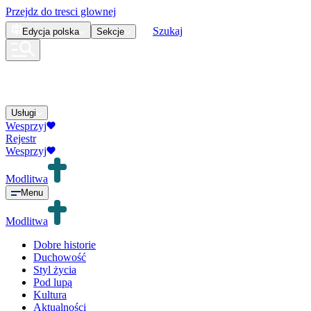
Przejdz do tresci glownej
Szukaj
Edycja
polska
Sekcje
Usługi
Wesprzyj
Rejestr
Wesprzyj
Modlitwa
Menu
Modlitwa
Dobre historie
Duchowość
Styl życia
Pod lupą
Kultura
Aktualności