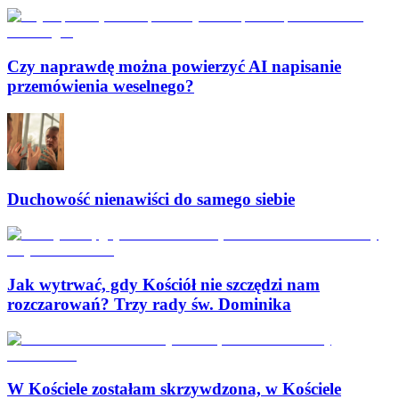
Czy naprawdę można powierzyć AI napisanie
przemówienia weselnego?
Duchowość nienawiści do samego siebie
Jak wytrwać, gdy Kościół nie szczędzi nam
rozczarowań? Trzy rady św. Dominika
W Kościele zostałam skrzywdzona, w Kościele