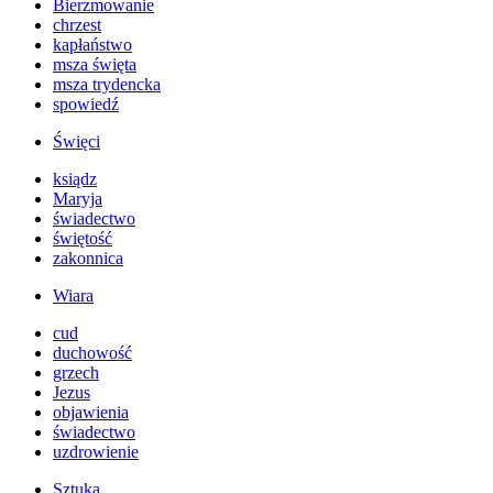
Bierzmowanie
chrzest
kapłaństwo
msza święta
msza trydencka
spowiedź
Święci
ksiądz
Maryja
świadectwo
świętość
zakonnica
Wiara
cud
duchowość
grzech
Jezus
objawienia
świadectwo
uzdrowienie
Sztuka