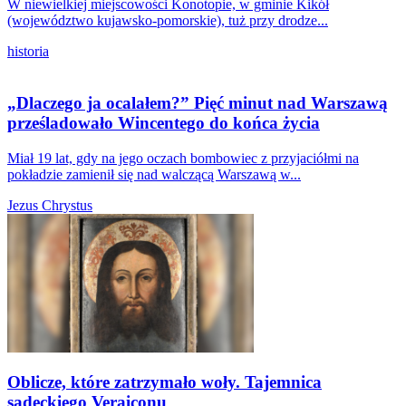
W niewielkiej miejscowości Konotopie, w gminie Kikół
(województwo kujawsko-pomorskie), tuż przy drodze...
historia
„Dlaczego ja ocalałem?” Pięć minut nad Warszawą
prześladowało Wincentego do końca życia
Miał 19 lat, gdy na jego oczach bombowiec z przyjaciółmi na
pokładzie zamienił się nad walczącą Warszawą w...
Jezus Chrystus
Oblicze, które zatrzymało woły. Tajemnica
sądeckiego Veraiconu