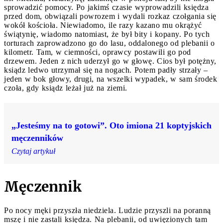
sprowadzić pomocy. Po jakimś czasie wyprowadzili księdza
przed dom, obwiązali powrozem i wydali rozkaz czołgania się
wokół kościoła. Niewiadomo, ile razy kazano mu okrążyć
świątynię, wiadomo natomiast, że był bity i kopany. Po tych
torturach zaprowadzono go do lasu, oddalonego od plebanii o
kilometr. Tam, w ciemności, oprawcy postawili go pod
drzewem. Jeden z nich uderzył go w głowę. Cios był potężny,
ksiądz ledwo utrzymał się na nogach. Potem padły strzały –
jeden w bok głowy, drugi, na wszelki wypadek, w sam środek
czoła, gdy ksiądz leżał już na ziemi.
„Jesteśmy na to gotowi”. Oto imiona 21 koptyjskich
męczenników
Czytaj artykuł
Męczennik
Po nocy męki przyszła niedziela. Ludzie przyszli na poranną
mszę i nie zastali księdza. Na plebanii, od uwięzionych tam