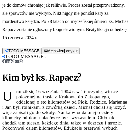
je do domów chroniąc jak relikwie. Proces został przeprowadzony,
ale sprawców nie wykryto. Nikt nigdy nie poniósł kary za
morderstwo księdza. Po 78 latach od męczeńskiej śmierci ks. Michał
Rapacz zostanie ogłoszony błogosławionym. Beatyfikacja odbędzię
15 czerwca 2024 r.
TODO MESSAGE
Archiwizuj artykuł
TODO MESSAGE
:
Kim był ks. Rapacz?
U
rodził się 16 września 1904 r. w Tenczynie, wiosce
położonej na trasie z Krakowa do Zakopanego,
oddalonej o sto kilometrów od Płok. Rodzice, Marianna
i Jan byli rolnikami z czwórką dzieci. Michał chciał się uczyć,
więc zapisali go do szkoły. Nauka w oddalonej o cztery
kilometry od domu placówce była wyzwaniem. Chłopak
chodził tam pieszo, każdego dnia, także w deszczu i mrozie.
Pokonywał osiem kilometrów. Edukację przerwał wybuch