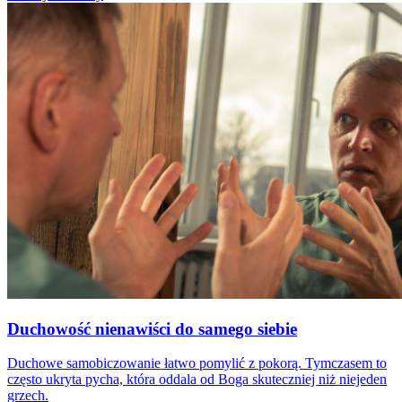
Duchowość nienawiści do samego siebie
Duchowe samobiczowanie łatwo pomylić z pokorą. Tymczasem to
często ukryta pycha, która oddala od Boga skuteczniej niż niejeden
grzech.