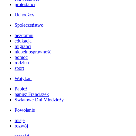
protestanci
Uchodźcy
Społeczeństwo
bezdomni
edukacja
migranci
niepełnosprawność
pomoc
rodzina
sport
Watykan
Papież
papież Franciszek
Światowe Dni Młodzieży
Powołanie
misje
rozwój