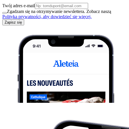
Twój adres e-mail
Zgadzam się na otrzymywanie newslettera. Zobacz naszą
Polityka prywatności, aby dowiedzieć się więcej.
Zapisz się