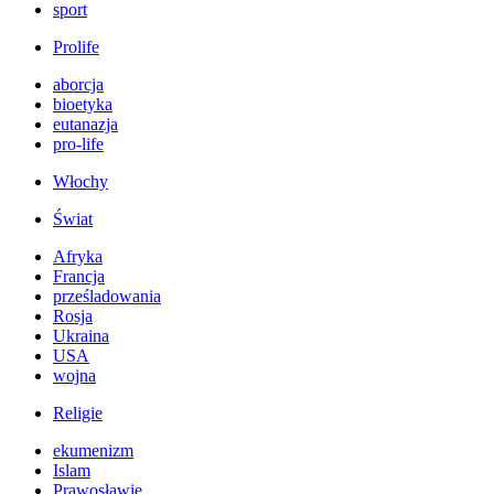
sport
Prolife
aborcja
bioetyka
eutanazja
pro-life
Włochy
Świat
Afryka
Francja
prześladowania
Rosja
Ukraina
USA
wojna
Religie
ekumenizm
Islam
Prawosławie