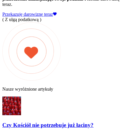
teraz.
Przekazuję darowiznę teraz
( Z ulgą podatkową )
Nasze wyróżnione artykuły
Czy Kościół nie potrzebuje już łaciny?