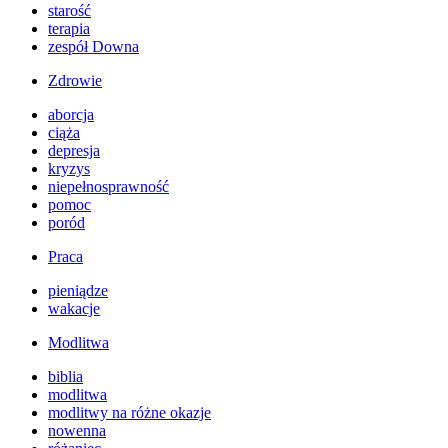
starość
terapia
zespół Downa
Zdrowie
aborcja
ciąża
depresja
kryzys
niepełnosprawność
pomoc
poród
Praca
pieniądze
wakacje
Modlitwa
biblia
modlitwa
modlitwy na różne okazje
nowenna