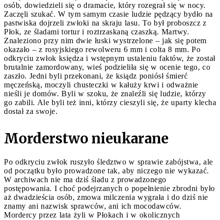
osób, dowiedzieli się o dramacie, który rozegrał się w nocy.
Zaczęli szukać. W tym samym czasie ludzie pędzący bydło na
pastwiska dojrzeli zwłoki na skraju lasu. To był proboszcz z
Płok, ze śladami tortur i roztrzaskaną czaszką. Martwy.
Znaleziono przy nim dwie łuski wystrzelone – jak się potem
okazało – z rosyjskiego rewolweru 6 mm i colta 8 mm. Po
odkryciu zwłok księdza i wstępnym ustaleniu faktów, że został
brutalnie zamordowany, wieś podzieliła się w ocenie tego, co
zaszło. Jedni byli przekonani, że ksiądz poniósł śmierć
męczeńską, moczyli chusteczki w kałuży krwi i odważnie
nieśli je domów. Byli w szoku, że znaleźli się ludzie, którzy
go zabili. Ale byli też inni, którzy cieszyli się, że uparty klecha
dostał za swoje.
Morderstwo nieukarane
Po odkryciu zwłok ruszyło śledztwo w sprawie zabójstwa, ale
od początku było prowadzone tak, aby niczego nie wykazać.
W archiwach nie ma dziś śladu z prowadzonego
postępowania. I choć podejrzanych o popełnienie zbrodni było
aż dwadzieścia osób, zmowa milczenia wygrała i do dziś nie
znamy ani nazwisk sprawców, ani ich mocodawców.
Mordercy przez lata żyli w Płokach i w okolicznych