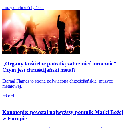
muzyka chrześcijańska
„Organy kościelne potrafią zabrzmieć mrocznie”.
Czym jest chrześcijański metal?
Eternal Flames to strona poświęcona chrześcijańskiej muzyce
metalowej.
rekord
Konotopie: powstał najwyższy pomnik Matki Bożej
w Europie