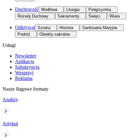
Duchowość
Modlitwa
Liturgia
Pielgrzymka
Rozwój Duchowy
Sakramenty
Święci
Wiara
Odkrywaj
Sztuka
Historia
Sanktuaria Maryjne
Podróż
Obiekty sakralne
Usługi
Newsletter
Aplikacja
Subskrypcja
Wesprzyj
Reklama
Nasze flagowe formaty
Analizy
Artykuł