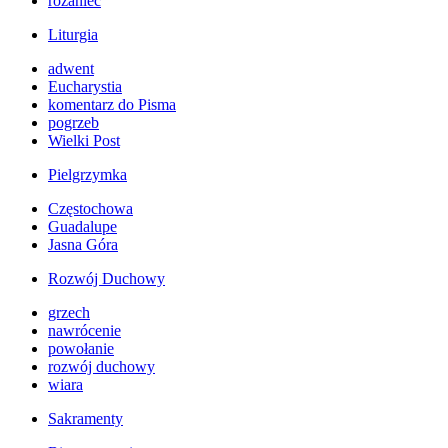
różaniec
Liturgia
adwent
Eucharystia
komentarz do Pisma
pogrzeb
Wielki Post
Pielgrzymka
Częstochowa
Guadalupe
Jasna Góra
Rozwój Duchowy
grzech
nawrócenie
powołanie
rozwój duchowy
wiara
Sakramenty