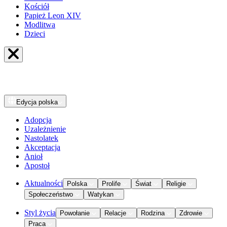
Kościół
Papież Leon XIV
Modlitwa
Dzieci
Edycja
polska
Adopcja
Uzależnienie
Nastolatek
Akceptacja
Anioł
Apostoł
Aktualności
Polska
Prolife
Świat
Religie
Społeczeństwo
Watykan
Styl życia
Powołanie
Relacje
Rodzina
Zdrowie
Praca