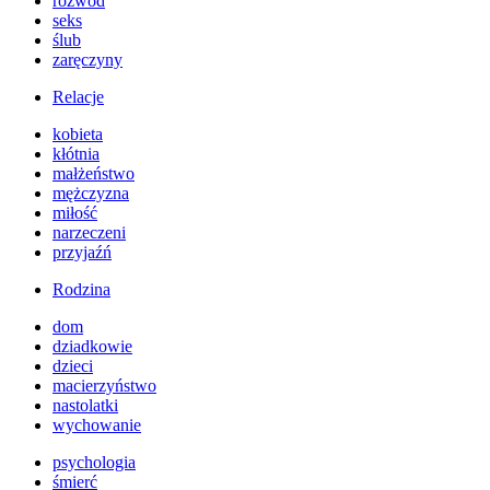
rozwód
seks
ślub
zaręczyny
Relacje
kobieta
kłótnia
małżeństwo
mężczyzna
miłość
narzeczeni
przyjaźń
Rodzina
dom
dziadkowie
dzieci
macierzyństwo
nastolatki
wychowanie
psychologia
śmierć