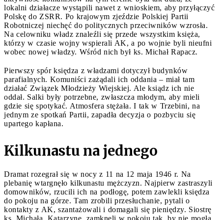
lokalni działacze wystąpili nawet z wnioskiem, aby przyłączyć
Polskę do ZSRR. Po krajowym zjeździe Polskiej Partii
Robotniczej niechęć do politycznych przeciwników wzrosła.
Na celowniku władz znaleźli się przede wszystkim księża,
którzy w czasie wojny wspierali AK, a po wojnie byli nieufni
wobec nowej władzy. Wśród nich był ks. Michał Rapacz.
Pierwszy spór księdza z władzami dotyczył budynków
parafialnych. Komuniści zażądali ich oddania – miał tam
działać Związek Młodzieży Wiejskiej. Ale ksiądz ich nie
oddał. Salki były potrzebne, zwłaszcza młodym, aby mieli
gdzie się spotykać. Atmosfera stężała. I tak w Trzebini, na
jednym ze spotkań Partii, zapadła decyzja o pozbyciu się
upartego kapłana.
Kilkunastu na jednego
Dramat rozegrał się w nocy z 11 na 12 maja 1946 r. Na
plebanię wtargnęło kilkunastu mężczyzn. Najpierw zastraszyli
domowników, rzucili ich na podłogę, potem zawlekli księdza
do pokoju na górze. Tam zrobili przesłuchanie, pytali o
kontakty z AK, szantażowali i domagali się pieniędzy. Siostrę
ks. Michała, Katarzynę, zamknęli w pokoju tak, by nie mogła