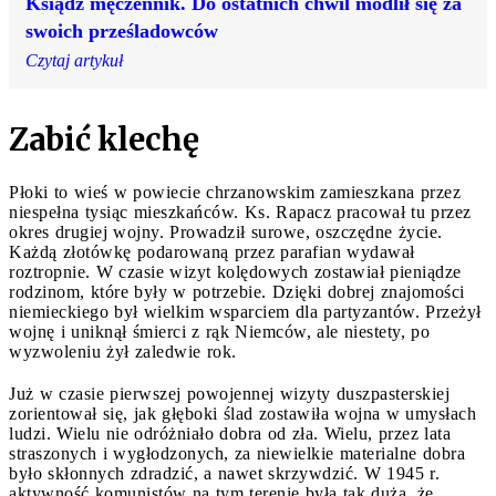
Ksiądz męczennik. Do ostatnich chwil modlił się za
swoich prześladowców
Czytaj artykuł
Zabić klechę
Płoki to wieś w powiecie chrzanowskim zamieszkana przez
niespełna tysiąc mieszkańców. Ks. Rapacz pracował tu przez
okres drugiej wojny. Prowadził surowe, oszczędne życie.
Każdą złotówkę podarowaną przez parafian wydawał
roztropnie. W czasie wizyt kolędowych zostawiał pieniądze
rodzinom, które były w potrzebie. Dzięki dobrej znajomości
niemieckiego był wielkim wsparciem dla partyzantów. Przeżył
wojnę i uniknął śmierci z rąk Niemców, ale niestety, po
wyzwoleniu żył zaledwie rok.
Już w czasie pierwszej powojennej wizyty duszpasterskiej
zorientował się, jak głęboki ślad zostawiła wojna w umysłach
ludzi. Wielu nie odróżniało dobra od zła. Wielu, przez lata
straszonych i wygłodzonych, za niewielkie materialne dobra
było skłonnych zdradzić, a nawet skrzywdzić. W 1945 r.
aktywność komunistów na tym terenie była tak duża, że