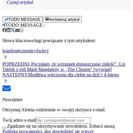
Czytaj artykuł
TODO MESSAGE
Archiwizuj artykuł
TODO MESSAGE
:
Słowa kluczowe/tagi powiązane z tym artykułem:
ksiądz
męczennicy
święci
POPRZEDNI
„Poczułam, że wzrastam dopuszczając miłość”. Liz
Tabish o roli Marii Magdaleny w „The Chosen” [wywiad]
NASTĘPNY
Modlitwa wieczorna dla ciebie na dziś || 4 lutego
Newsletter
Otrzymuj Aleteia codziennie w swojej skrzynce e-mail.
Twój adres e-mail
Zgadzam się na otrzymywanie newslettera. Zobacz naszą
Polityka prywatności, aby dowiedzieć się więcej.