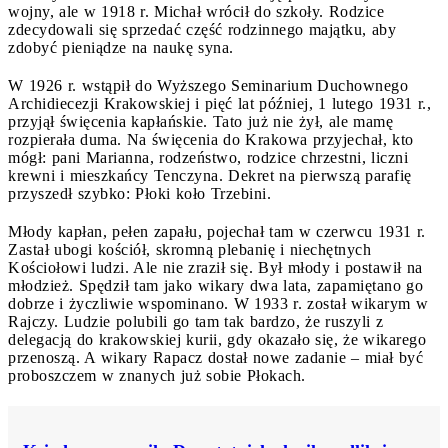
wojny, ale w 1918 r. Michał wrócił do szkoły. Rodzice
zdecydowali się sprzedać część rodzinnego majątku, aby
zdobyć pieniądze na naukę syna.
W 1926 r. wstąpił do Wyższego Seminarium Duchownego
Archidiecezji Krakowskiej i pięć lat później, 1 lutego 1931 r.,
przyjął święcenia kapłańskie. Tato już nie żył, ale mamę
rozpierała duma. Na święcenia do Krakowa przyjechał, kto
mógł: pani Marianna, rodzeństwo, rodzice chrzestni, liczni
krewni i mieszkańcy Tenczyna. Dekret na pierwszą parafię
przyszedł szybko: Płoki koło Trzebini.
Młody kapłan, pełen zapału, pojechał tam w czerwcu 1931 r.
Zastał ubogi kościół, skromną plebanię i niechętnych
Kościołowi ludzi. Ale nie zraził się. Był młody i postawił na
młodzież. Spędził tam jako wikary dwa lata, zapamiętano go
dobrze i życzliwie wspominano. W 1933 r. został wikarym w
Rajczy. Ludzie polubili go tam tak bardzo, że ruszyli z
delegacją do krakowskiej kurii, gdy okazało się, że wikarego
przenoszą. A wikary Rapacz dostał nowe zadanie – miał być
proboszczem w znanych już sobie Płokach.