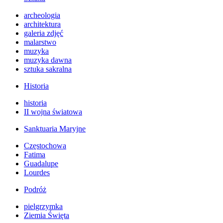
archeologia
architektura
galeria zdjęć
malarstwo
muzyka
muzyka dawna
sztuka sakralna
Historia
historia
II wojna światowa
Sanktuaria Maryjne
Częstochowa
Fatima
Guadalupe
Lourdes
Podróż
pielgrzymka
Ziemia Święta