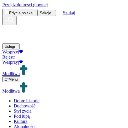
Przejdz do tresci glownej
Szukaj
Edycja
polska
Sekcje
Usługi
Wesprzyj
Rejestr
Wesprzyj
Modlitwa
Menu
Modlitwa
Dobre historie
Duchowość
Styl życia
Pod lupą
Kultura
Aktualności