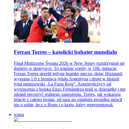
Ferran Torres – katolicki bohater mundialu
Finał Mistrzostw Świata 2026 w New Jersey rozstrzygnął się
dopiero w dogrywce. To właśnie wtedy, w 106. minucie,
Ferran Torres strzelił jedyną bramkę meczu, dając Hiszpanii
wygraną 1:0 z broniącą tytułu Argentyną i drugi w historii
tytuł mistrzowski „La Furia Roja”. Argentyńczycy od
wyrzucenia z boiska Enzo Fernándeza grali w dziesiątkę i nie
zdołali stworzyć realnego zagrożenia. Torres, jak wskazują
relacje z całego świata, od razu po ostatnim gwizdku mówił
nie o sobie, lecz o Bogu i o kraju, który reprezentował.
wiara