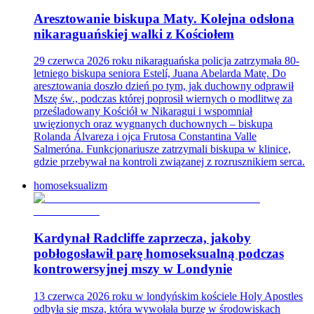
Aresztowanie biskupa Maty. Kolejna odsłona
nikaraguańskiej walki z Kościołem
29 czerwca 2026 roku nikaraguańska policja zatrzymała 80-
letniego biskupa seniora Estelí, Juana Abelarda Matę. Do
aresztowania doszło dzień po tym, jak duchowny odprawił
Mszę św., podczas której poprosił wiernych o modlitwę za
prześladowany Kościół w Nikaragui i wspomniał
uwięzionych oraz wygnanych duchownych – biskupa
Rolanda Álvareza i ojca Frutosa Constantina Valle
Salmeróna. Funkcjonariusze zatrzymali biskupa w klinice,
gdzie przebywał na kontroli związanej z rozrusznikiem serca.
homoseksualizm
Kardynał Radcliffe zaprzecza, jakoby
pobłogosławił parę homoseksualną podczas
kontrowersyjnej mszy w Londynie
13 czerwca 2026 roku w londyńskim kościele Holy Apostles
odbyła się msza, która wywołała burzę w środowiskach