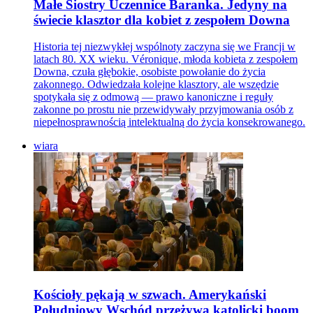
Małe Siostry Uczennice Baranka. Jedyny na
świecie klasztor dla kobiet z zespołem Downa
Historia tej niezwykłej wspólnoty zaczyna się we Francji w
latach 80. XX wieku. Véronique, młoda kobieta z zespołem
Downa, czuła głębokie, osobiste powołanie do życia
zakonnego. Odwiedzała kolejne klasztory, ale wszędzie
spotykała się z odmową — prawo kanoniczne i reguły
zakonne po prostu nie przewidywały przyjmowania osób z
niepełnosprawnością intelektualną do życia konsekrowanego.
wiara
Kościoły pękają w szwach. Amerykański
Południowy Wschód przeżywa katolicki boom