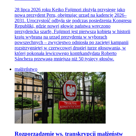
28 lipca 2026 roku Keiko Fujimori złożyła przysięgę jako
nowa prezydent Peru, obejmując urząd na kadencję 2026–
2031. Uroczystość odbyła się podczas posiedzenia Kongresu
Republiki, gdzie nowej głowie państwa wręczono
prezydencką szarfę. Fujimori jest pierwszą kobietą w historii
kraju wybraną na urząd prezydenta w wyborach
powszechnych – zwycięstwo odniosła po zaciętej kampanii
rozstrzygniętej w czerwcowej drugiej turze głosowania, w
której pokonała lewicowego kontrkandydata Roberto
Sáncheza przewagą mniejszą niż 50 tysięcy głosów.
małżeństwo
Rozporządzenie ws. transkrypcji małżeństw