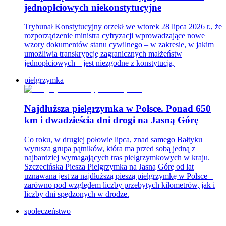
jednopłciowych niekonstytucyjne
Trybunał Konstytucyjny orzekł we wtorek 28 lipca 2026 r., że
rozporządzenie ministra cyfryzacji wprowadzające nowe
wzory dokumentów stanu cywilnego – w zakresie, w jakim
umożliwia transkrypcję zagranicznych małżeństw
jednopłciowych – jest niezgodne z konstytucją.
pielgrzymka
Najdłuższa pielgrzymka w Polsce. Ponad 650
km i dwadzieścia dni drogi na Jasną Górę
Co roku, w drugiej połowie lipca, znad samego Bałtyku
wyrusza grupa pątników, która ma przed sobą jedną z
najbardziej wymagających tras pielgrzymkowych w kraju.
Szczecińska Piesza Pielgrzymka na Jasną Górę od lat
uznawana jest za najdłuższą pieszą pielgrzymkę w Polsce –
zarówno pod względem liczby przebytych kilometrów, jak i
liczby dni spędzonych w drodze.
społeczeństwo