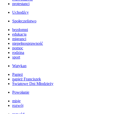
protestanci
Uchodźcy
Społeczeństwo
bezdomni
edukacja
migranci
niepełnosprawność
pomoc
rodzina
sport
Watykan
Papież
papież Franciszek
Światowe Dni Młodzieży
Powołanie
misje
rozwój