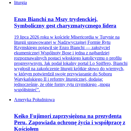
liturgia
Enzo Bianchi na Mszy trydenckiej.
Symboliczny gest charyzmatycznego lidera
19 lipca 2026 roku w kościele Misericordia w Turynie na
liturgii sprawowanej w Nadzwyczajnej Formie Rytu
Rzymskiego pojawił się Enzo Bianchi — założyciel
ekumenicznej Wspólnoty Bose i jedna z najbardziej
rozpoznawalnych postaci włoskiego katolicyzmu o profilu
progresywnym. Jak podał lokalny portal Lo Spiffero, Bianchi
wygłosił na zakończenie liturgii krótkie słowo do wiernych,
w którym potwierdził swoje przywiązanie do Soboru
Watykańskiego II i reformy liturgicznej, dodając
jednocześnie, że obie formy rytu rzymskiego „mogą
współistnieć”.
Ameryka Południowa
Keiko Fujimori zaprzysiężona na prezydenta
Peru. Zapowiada ochronę życia i współpracę z
Kościołem