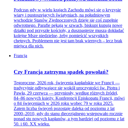
Podczas gdy w wielu krajach Zachodu mówi się o kryzysie
wiary i pustoszejących świątyniach, na południowym
wschodzie Stanów Zjednoczonych dzieje się coś zupełnie
odwrotnego. Parafie pękają w szwach, biskupi kupują nowe
działki pod przyszłe kościoły, a duszpasterze muszą dokładać
kolejne Msze niedzielne, żeby pomieścić wszystkich
chętnych. Problemem nie jest tam brak wiernych – lecz brak
miejsca dla nich.
Francja
Czy Francja zatrzyma spadek powołań?
Tegoroczne, 2026 rok, święcenia kapłańskie we Francji —
tradycyjnie odbywające się wokół uroczystości św. Piotra i
Pawła, 29 czerwca — przyniosły, według różnych źródeł,
84–86 nowych księży. Konferencji Episkopatu Francji, mówi
o 84 święceniach w 2026 roku wobec 79 w roku 2025.
Zatem liczba święceń pozostaje daleka od poziomu z lat
2000–2010, gdy do stanu diecezjalnego wstępowało rocznie
ponad stu nowych kapłanów, a tym bardziej od poziomu z lat
50. i 60. XX wieku.