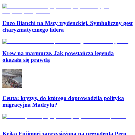
Enzo Bianchi na Mszy trydenckiej. Symboliczny gest
charyzmatycznego lidera
Krew na marmurze. Jak powstańcza legenda
okazała się prawdą
Ceuta: kryzys, do którego doprowadziła polityka
migracyjna Madrytu?
Keiko Fujimori zaprzysiężona na prezydenta Peru.