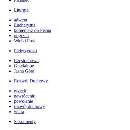
różaniec
Liturgia
adwent
Eucharystia
komentarz do Pisma
pogrzeb
Wielki Post
Pielgrzymka
Częstochowa
Guadalupe
Jasna Góra
Rozwój Duchowy
grzech
nawrócenie
powołanie
rozwój duchowy
wiara
Sakramenty