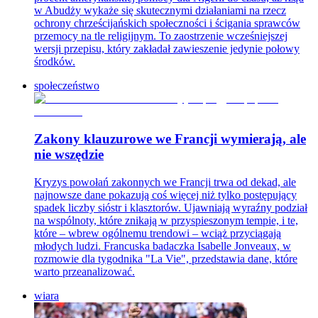
w Abudży wykaże się skutecznymi działaniami na rzecz
ochrony chrześcijańskich społeczności i ścigania sprawców
przemocy na tle religijnym. To zaostrzenie wcześniejszej
wersji przepisu, który zakładał zawieszenie jedynie połowy
środków.
społeczeństwo
Zakony klauzurowe we Francji wymierają, ale
nie wszędzie
Kryzys powołań zakonnych we Francji trwa od dekad, ale
najnowsze dane pokazują coś więcej niż tylko postępujący
spadek liczby sióstr i klasztorów. Ujawniają wyraźny podział
na wspólnoty, które znikają w przyspieszonym tempie, i te,
które – wbrew ogólnemu trendowi – wciąż przyciągają
młodych ludzi. Francuska badaczka Isabelle Jonveaux, w
rozmowie dla tygodnika "La Vie", przedstawia dane, które
warto przeanalizować.
wiara