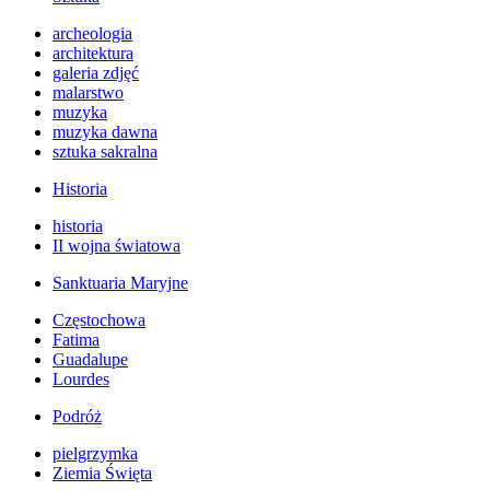
archeologia
architektura
galeria zdjęć
malarstwo
muzyka
muzyka dawna
sztuka sakralna
Historia
historia
II wojna światowa
Sanktuaria Maryjne
Częstochowa
Fatima
Guadalupe
Lourdes
Podróż
pielgrzymka
Ziemia Święta