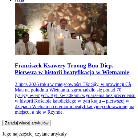
Franciszek Ksawery Truong Buu Diep.
Pierwsza w historii beatyfikacja w Wietnamie
2 lipca 2026 roku w miejscowości Tắc Sậy, w prowincji Cà
Mau na południu Wietnamu, zgromadziło się ponad 70
tysięcy wiernych. Byli świadkami wydarzenia bez precedensu
w historii Kościoła katolickiego w tym kraju – pierwszej w
dziejach Wietnamu ceremonii beatyfikacyjnej odprawionej na
miejscu, a nie w Rzymie.
Załaduj więcej artykułów
Jego najczęściej czytane artykuły