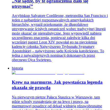
„Nie sądzę, by te ograniczenia dało się
utrzymać”
Arcybiskup Salvatore Cordileone, metropolita San Francisco i
jeden z najbardziej rozpoznawalnych amerykańskich
hierarchów, wyraził przekonanie, że długofalowe
utrzymywanie ścisłych ograniczeń wobec tradycyjnej liturgii
może okazać się nierealistyczne. Jego wypowiedź nabiera
szczególnego znaczenia, ponieważ zaledwie kilka dni
wcześniej papież Leon XIV powołał go na pięcioletnią
kadencję członka Najwyższego Trybunału Sygnatury
Apostolskiej – najwyższego sądu Kościoła katolickiego. To
jedna z najważniejszych nominacji dokonanych przez
obecnego Ojca Świętego.
historia
Krew na marmurze. Jak powstańcza legenda
okazała się prawdą
Na pierwszym piętrze Pałacu Staszica w Warszawie, tam
gdzie schody rozgałęziają się na lewo i prawo, na
marmurowej posadzce od dekad widnieją rdzawobrunatne