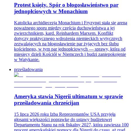
Protest księży. Spór o błogosławieństwo par
jednopłciowych w Monachium
Katolicka archidiecezja Monachium i Fryzyngi stała się areną
poważnego sporu między częścią duchowieństwa a jej
zwierzchnikiem, kard. Reinhardem Marxem. Konflikt
dotyczy praktycznego wdrożenia niemieckich wytycznych
zezwalających na błogosławienie par żyjących bez ślubu
kościelnego, w tym par jednopłciowych — sprawy, która od
miesięcy dzieli Kościół w Niemczech i budzi zaniepokojenie
w Watykanie.
prześladowania
Ameryka stawia Nigerii ultimatum w sprawie
prześladowania chrześcijan
15 lipca 2026 roku Izba Reprezentantów USA przyjęła
głosami większości poprawkę do ustawy budżetowej
Departamentu Stanu na rok fiskalny 2027, która zawiesza 100
procent amerykańskiej pomocy dla Nigerii do czasu, aż rząd