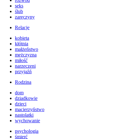
rozwód
seks
ślub
zaręczyny
Relacje
kobieta
kłótnia
małżeństwo
mężczyzna
miłość
narzeczeni
przyjaźń
Rodzina
dom
dziadkowie
dzieci
macierzyństwo
nastolatki
wychowanie
psychologia
śmierć