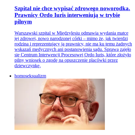
Szpital nie chce wypisać zdrowego noworodka.
Prawnicy Ordo Iuris interweniują w trybie
pilnym
Warszawski szpital w Międzylesiu odmawia wydania matce
jej zdrowej, nowo narodzonej córki – mimo że, jak twierdzi
rodzina i reprezentujący ją prawnicy, nie ma ku temu żadnych
wskazań medycznych ani postanowienia sądu. Sprawą zajęło
się Centrum Interwencji Procesowej Ordo Iuris, które złożyło
pilny wniosek o zgodę na opuszczenie placówki przez
dziewczynkę.
homoseksualizm