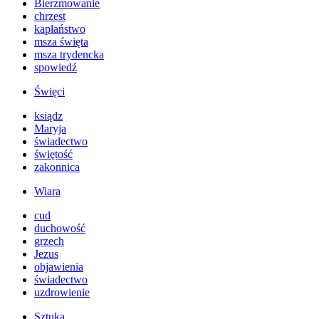
Bierzmowanie
chrzest
kapłaństwo
msza święta
msza trydencka
spowiedź
Święci
ksiądz
Maryja
świadectwo
świętość
zakonnica
Wiara
cud
duchowość
grzech
Jezus
objawienia
świadectwo
uzdrowienie
Sztuka