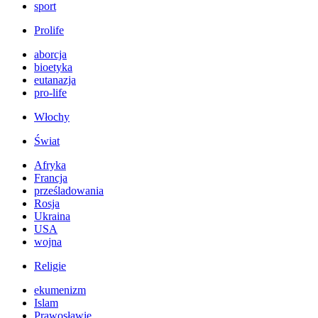
sport
Prolife
aborcja
bioetyka
eutanazja
pro-life
Włochy
Świat
Afryka
Francja
prześladowania
Rosja
Ukraina
USA
wojna
Religie
ekumenizm
Islam
Prawosławie