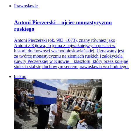
Prawosławie
Antoni Pieczerski – ojciec monastycyzmu
ruskiego
Antoni Pieczerski (ok. 983–1073), znany również jako
Antoni z Kijowa, to jedna z najważniejszych postaci w
historii duchowości wschodniosłowiańskiej. Uznawany jest
za twórcę monastycyzmu na ziemiach ruskich i założyciela
Ławry Peczerskiej w Kijowie – klasztoru, który przez kolejne
stulecia stał się duchowym sercem prawosławia wschodniego.
biskup