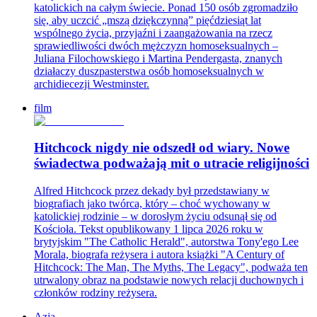
katolickich na całym świecie. Ponad 150 osób zgromadziło
się, aby uczcić „mszą dziękczynną” pięćdziesiąt lat
wspólnego życia, przyjaźni i zaangażowania na rzecz
sprawiedliwości dwóch mężczyzn homoseksualnych –
Juliana Filochowskiego i Martina Pendergasta, znanych
działaczy duszpasterstwa osób homoseksualnych w
archidiecezji Westminster.
film
Hitchcock nigdy nie odszedł od wiary. Nowe
świadectwa podważają mit o utracie religijności
Alfred Hitchcock przez dekady był przedstawiany w
biografiach jako twórca, który – choć wychowany w
katolickiej rodzinie – w dorosłym życiu odsunął się od
Kościoła. Tekst opublikowany 1 lipca 2026 roku w
brytyjskim "The Catholic Herald", autorstwa Tony'ego Lee
Morala, biografa reżysera i autora książki "A Century of
Hitchcock: The Man, The Myths, The Legacy", podważa ten
utrwalony obraz na podstawie nowych relacji duchownych i
członków rodziny reżysera.
Azja