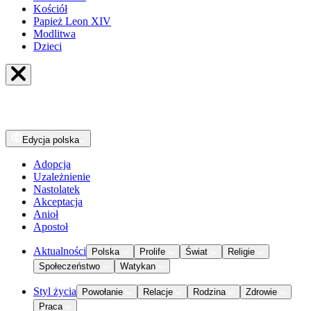
Kościół
Papież Leon XIV
Modlitwa
Dzieci
Edycja
polska
Adopcja
Uzależnienie
Nastolatek
Akceptacja
Anioł
Apostoł
Aktualności
Polska
Prolife
Świat
Religie
Społeczeństwo
Watykan
Styl życia
Powołanie
Relacje
Rodzina
Zdrowie
Praca