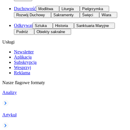
Duchowość
Modlitwa
Liturgia
Pielgrzymka
Rozwój Duchowy
Sakramenty
Święci
Wiara
Odkrywaj
Sztuka
Historia
Sanktuaria Maryjne
Podróż
Obiekty sakralne
Usługi
Newsletter
Aplikacja
Subskrypcja
Wesprzyj
Reklama
Nasze flagowe formaty
Analizy
Artykuł