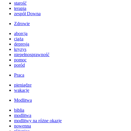
starość
terapia
zespół Downa
Zdrowie
aborcja
ciąża
depresja
kryzys
niepełnosprawność
pomoc
poród
Praca
pieniądze
wakacje
Modlitwa
biblia
modlitwa
modlitwy na różne okazje
nowenna