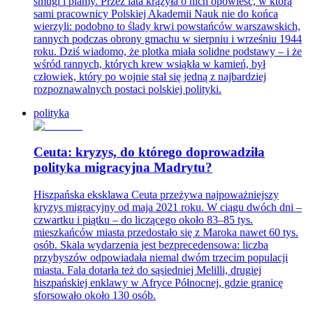
smugi i plamy. Przez lata krążyła o nich opowieść, w którą
sami pracownicy Polskiej Akademii Nauk nie do końca
wierzyli: podobno to ślady krwi powstańców warszawskich,
rannych podczas obrony gmachu w sierpniu i wrześniu 1944
roku. Dziś wiadomo, że plotka miała solidne podstawy – i że
wśród rannych, których krew wsiąkła w kamień, był
człowiek, który po wojnie stał się jedną z najbardziej
rozpoznawalnych postaci polskiej polityki.
polityka
Ceuta: kryzys, do którego doprowadziła
polityka migracyjna Madrytu?
Hiszpańska eksklawa Ceuta przeżywa najpoważniejszy
kryzys migracyjny od maja 2021 roku. W ciągu dwóch dni –
czwartku i piątku – do liczącego około 83–85 tys.
mieszkańców miasta przedostało się z Maroka nawet 60 tys.
osób. Skala wydarzenia jest bezprecedensowa: liczba
przybyszów odpowiadała niemal dwóm trzecim populacji
miasta. Fala dotarła też do sąsiedniej Melilli, drugiej
hiszpańskiej enklawy w Afryce Północnej, gdzie granicę
sforsowało około 130 osób.