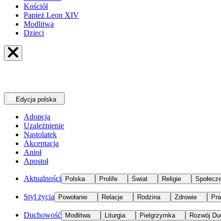
Kościół
Papież Leon XIV
Modlitwa
Dzieci
Edycja
polska
Adopcja
Uzależnienie
Nastolatek
Akceptacja
Anioł
Apostoł
Aktualności
Polska
Prolife
Świat
Religie
Społecz
Styl życia
Powołanie
Relacje
Rodzina
Zdrowie
Pr
Duchowość
Modlitwa
Liturgia
Pielgrzymka
Rozwój Du