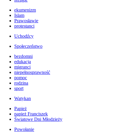
ekumenizm
Islam
Prawosławie
protestanci
Uchodźcy
Społeczeństwo
bezdomni
edukacja
migranci
niepełnosprawność
pomoc
rodzina
sport
Watykan
Papież
papież Franciszek
Światowe Dni Młodzieży
Powołanie