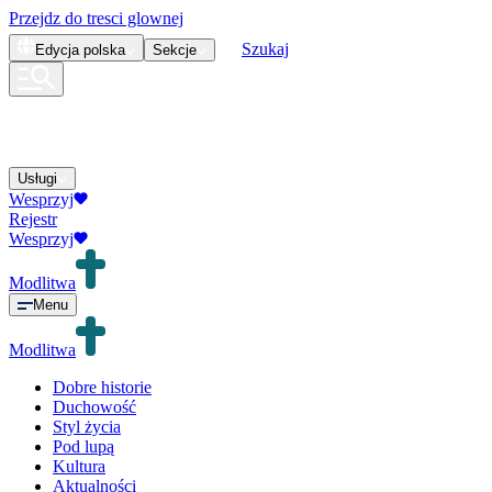
Przejdz do tresci glownej
Szukaj
Edycja
polska
Sekcje
Usługi
Wesprzyj
Rejestr
Wesprzyj
Modlitwa
Menu
Modlitwa
Dobre historie
Duchowość
Styl życia
Pod lupą
Kultura
Aktualności