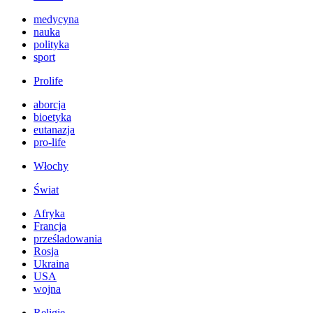
medycyna
nauka
polityka
sport
Prolife
aborcja
bioetyka
eutanazja
pro-life
Włochy
Świat
Afryka
Francja
prześladowania
Rosja
Ukraina
USA
wojna
Religie