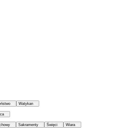
eństwo
Watykan
aca
chowy
Sakramenty
Święci
Wiara