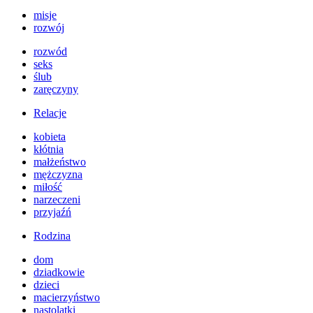
misje
rozwój
rozwód
seks
ślub
zaręczyny
Relacje
kobieta
kłótnia
małżeństwo
mężczyzna
miłość
narzeczeni
przyjaźń
Rodzina
dom
dziadkowie
dzieci
macierzyństwo
nastolatki