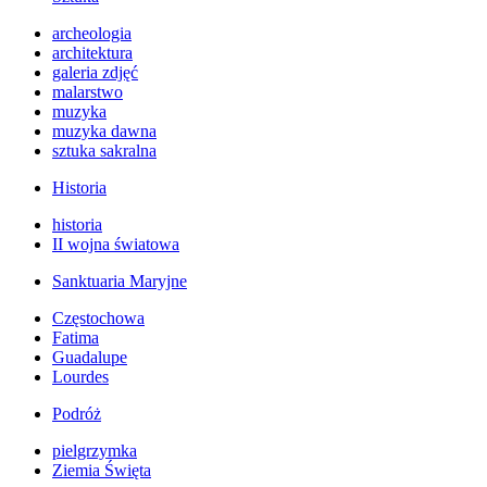
archeologia
architektura
galeria zdjęć
malarstwo
muzyka
muzyka dawna
sztuka sakralna
Historia
historia
II wojna światowa
Sanktuaria Maryjne
Częstochowa
Fatima
Guadalupe
Lourdes
Podróż
pielgrzymka
Ziemia Święta