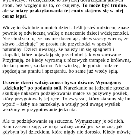
stron, bez względu na to, co czujemy.
To może być trudne,
ale w miarę praktykowania tej cnoty stajemy się w niej
coraz lepsi.
Widzę to świetnie u moich dzieci. Jeśli jesteś rodzicem, znasz
pewnie tę odwieczną walkę o nauczenie dzieci wdzięczności.
Nie chodzi o to, że nas nie doceniają, ale wszyscy wiemy, że
słowo „dziękuję” po prostu nie przychodzi w sposób
naturalny. Dzieci uważają, że należy im się spaghetti i
klopsiki, które pojawiają się przed nimi jak wyczarowane.
Przyjmują, że kiedy wyrosną z różowych trampek z królewną,
dostaną nowe, za darmo. Nie wiedzą, ile godzin rodzice
spędzają na praniu i sprzątaniu, bo same już wtedy śpią.
Uczenie dzieci wdzięczności bywa dziwne. Wymagamy
„dziękuję” po podaniu soli.
Narzekanie na jedzenie groszku
skutkuje nakazem podziękowania matce za pożywny posiłek,
który przygotowały jej ręce. To zwyczaj, który staramy się im
wpoić – żeby nie narzekały, a wzięły pod uwagę wysiłek
włożony w przygotowanie jedzenia.
Ale te podziękowania są sztuczne. Wymuszamy je od nich.
Sam czasem czuję, że moja wdzięczność jest sztuczna, jak
gdybym był dzieckiem, które nigdy nie dorosło. Kiedy mówię