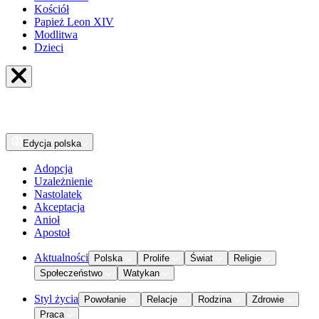
Kościół
Papież Leon XIV
Modlitwa
Dzieci
Edycja
polska
Adopcja
Uzależnienie
Nastolatek
Akceptacja
Anioł
Apostoł
Aktualności
Polska
Prolife
Świat
Religie
Społeczeństwo
Watykan
Styl życia
Powołanie
Relacje
Rodzina
Zdrowie
Praca