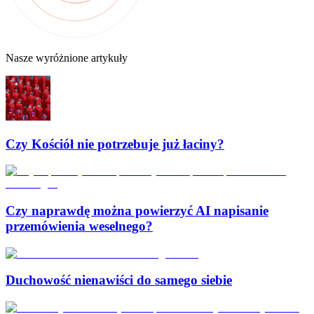
Nasze wyróżnione artykuły
Czy Kościół nie potrzebuje już łaciny?
Czy naprawdę można powierzyć AI napisanie
przemówienia weselnego?
Duchowość nienawiści do samego siebie