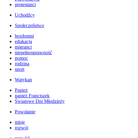
protestanci
Uchodźcy
Społeczeństwo
bezdomni
edukacja
migranci
niepełnosprawność
pomoc
rodzina
sport
Watykan
Papież
papież Franciszek
Światowe Dni Młodzieży
Powołanie
misje
rozwój