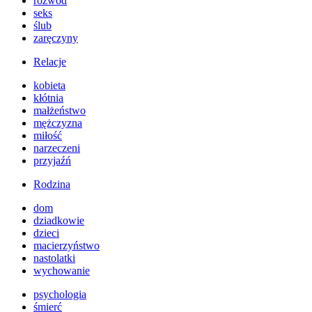
rozwód
seks
ślub
zaręczyny
Relacje
kobieta
kłótnia
małżeństwo
mężczyzna
miłość
narzeczeni
przyjaźń
Rodzina
dom
dziadkowie
dzieci
macierzyństwo
nastolatki
wychowanie
psychologia
śmierć