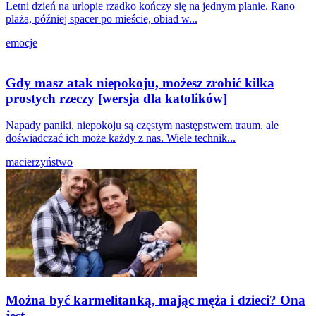
Letni dzień na urlopie rzadko kończy się na jednym planie. Rano
plaża, później spacer po mieście, obiad w...
emocje
Gdy masz atak niepokoju, możesz zrobić kilka
prostych rzeczy [wersja dla katolików]
Napady paniki, niepokoju są częstym następstwem traum, ale
doświadczać ich może każdy z nas. Wiele technik...
macierzyństwo
Można być karmelitanką, mając męża i dzieci? Ona
jest