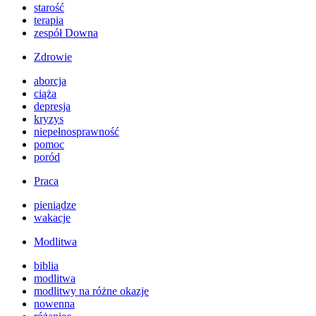
starość
terapia
zespół Downa
Zdrowie
aborcja
ciąża
depresja
kryzys
niepełnosprawność
pomoc
poród
Praca
pieniądze
wakacje
Modlitwa
biblia
modlitwa
modlitwy na różne okazje
nowenna