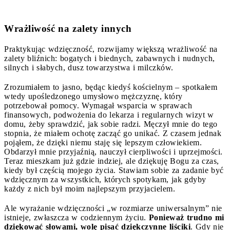
Wrażliwość na zalety innych
Praktykując wdzięczność, rozwijamy większą wrażliwość na
zalety bliźnich: bogatych i biednych, zabawnych i nudnych,
silnych i słabych, dusz towarzystwa i milczków.
Zrozumiałem to jasno, będąc kiedyś kościelnym – spotkałem
wtedy upośledzonego umysłowo mężczyznę, który
potrzebował pomocy. Wymagał wsparcia w sprawach
finansowych, podwożenia do lekarza i regularnych wizyt w
domu, żeby sprawdzić, jak sobie radzi. Męczył mnie do tego
stopnia, że miałem ochotę zacząć go unikać. Z czasem jednak
pojąłem, że dzięki niemu staję się lepszym człowiekiem.
Obdarzył mnie przyjaźnią, nauczył cierpliwości i uprzejmości.
Teraz mieszkam już gdzie indziej, ale dziękuję Bogu za czas,
kiedy był częścią mojego życia. Stawiam sobie za zadanie być
wdzięcznym za wszystkich, których spotykam, jak gdyby
każdy z nich był moim najlepszym przyjacielem.
Ale wyrażanie wdzięczności „w rozmiarze uniwersalnym” nie
istnieje, zwłaszcza w codziennym życiu.
Ponieważ trudno mi
dziękować słowami, wolę pisać dziękczynne liściki
. Gdy nie