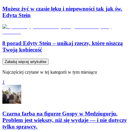
Możesz żyć w czasie lęku i niepewności tak jak św.
Edyta Stein
8 porad Edyty Stein – unikaj rzeczy, które niszczą
Twoją kobiecość
Załaduj więcej artykułów
Najczęściej czytane w tej kategorii w tym miesiącu
1
Czarna farba na figurze Gospy w Medziugorju.
Problem jest większy, niż się wydaje — i nie dotyczy
tylko sprawcy.