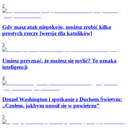
2
Gdy masz atak niepokoju, możesz zrobić kilka
prostych rzeczy [wersja dla katolików]
3
Umiesz przyznać, że możesz się mylić? To oznaka
inteligencji
4
Denzel Washington i spotkanie z Duchem Świętym:
„Czułem, jakbym unosił się w powietrzu”
5