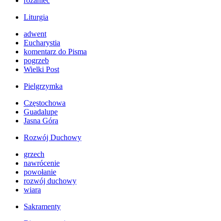
różaniec
Liturgia
adwent
Eucharystia
komentarz do Pisma
pogrzeb
Wielki Post
Pielgrzymka
Częstochowa
Guadalupe
Jasna Góra
Rozwój Duchowy
grzech
nawrócenie
powołanie
rozwój duchowy
wiara
Sakramenty