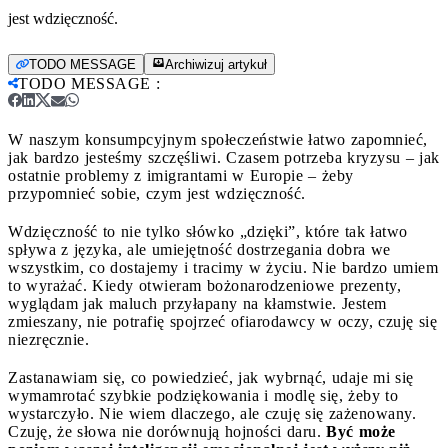
jest wdzięczność.
TODO MESSAGE
Archiwizuj artykuł
TODO MESSAGE
:
W naszym konsumpcyjnym społeczeństwie łatwo zapomnieć,
jak bardzo jesteśmy szczęśliwi. Czasem potrzeba kryzysu – jak
ostatnie problemy z imigrantami w Europie – żeby
przypomnieć sobie, czym jest wdzięczność.
Wdzięczność to nie tylko słówko „dzięki”, które tak łatwo
spływa z języka, ale umiejętność dostrzegania dobra we
wszystkim, co dostajemy i tracimy w życiu. Nie bardzo umiem
to wyrażać. Kiedy otwieram bożonarodzeniowe prezenty,
wyglądam jak maluch przyłapany na kłamstwie. Jestem
zmieszany, nie potrafię spojrzeć ofiarodawcy w oczy, czuję się
niezręcznie.
Zastanawiam się, co powiedzieć, jak wybrnąć, udaje mi się
wymamrotać szybkie podziękowania i modlę się, żeby to
wystarczyło. Nie wiem dlaczego, ale czuję się zażenowany.
Czuję, że słowa nie dorównują hojności daru.
Być może