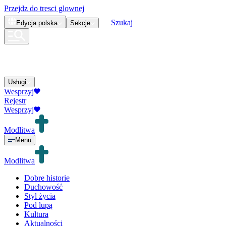
Przejdz do tresci glownej
Szukaj
Edycja
polska
Sekcje
Usługi
Wesprzyj
Rejestr
Wesprzyj
Modlitwa
Menu
Modlitwa
Dobre historie
Duchowość
Styl życia
Pod lupą
Kultura
Aktualności