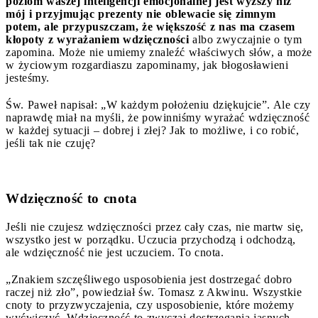
poziom waszej inteligencji emocjonalnej jest wyższy niż
mój i przyjmując prezenty nie oblewacie się zimnym
potem, ale przypuszczam, że większość z nas ma czasem
kłopoty z wyrażaniem wdzięczności
albo zwyczajnie o tym
zapomina. Może nie umiemy znaleźć właściwych słów, a może
w życiowym rozgardiaszu zapominamy, jak błogosławieni
jesteśmy.
Św. Paweł napisał: „W każdym położeniu dziękujcie”. Ale czy
naprawdę miał na myśli, że powinniśmy wyrażać wdzięczność
w każdej sytuacji – dobrej i złej? Jak to możliwe, i co robić,
jeśli tak nie czuję?
Wdzięczność to cnota
Jeśli nie czujesz wdzięczności przez cały czas, nie martw się,
wszystko jest w porządku. Uczucia przychodzą i odchodzą,
ale wdzięczność nie jest uczuciem. To cnota.
„Znakiem szczęśliwego usposobienia jest dostrzegać dobro
raczej niż zło”, powiedział św. Tomasz z Akwinu. Wszystkie
cnoty to przyzwyczajenia, czy usposobienie, które możemy
wyćwiczyć. Wdzięczność to zwyczaj dostrzegania jasnych