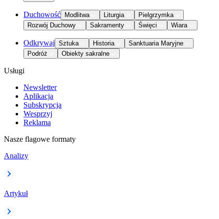
Duchowość
Modlitwa
Liturgia
Pielgrzymka
Rozwój Duchowy
Sakramenty
Święci
Wiara
Odkrywaj
Sztuka
Historia
Sanktuaria Maryjne
Podróż
Obiekty sakralne
Usługi
Newsletter
Aplikacja
Subskrypcja
Wesprzyj
Reklama
Nasze flagowe formaty
Analizy
Artykuł