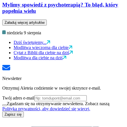
Mylimy spowiedź z psychoterapią? To błąd, który
popełnia wielu
Załaduj więcej artykułów
niedziela 9 sierpnia
Dziś świętujemy...
Modlitwa wieczorna dla ciebie
Cytat z Biblii dla ciebie na dziś
Modlitwa dla ciebie na dziś
Newsletter
Otrzymuj Aleteia codziennie w swojej skrzynce e-mail.
Twój adres e-mail
Zgadzam się na otrzymywanie newslettera. Zobacz naszą
Polityka prywatności, aby dowiedzieć się więcej.
Zapisz się