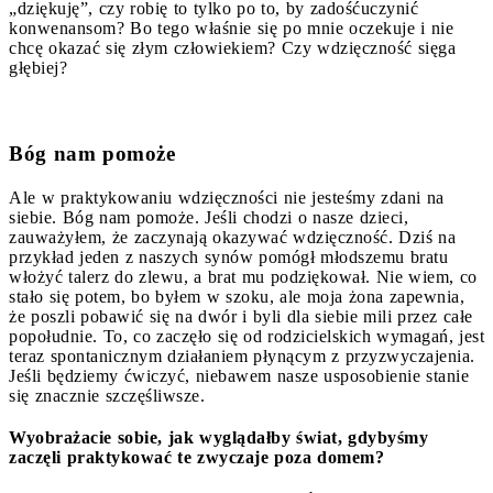
„dziękuję”, czy robię to tylko po to, by zadośćuczynić
konwenansom? Bo tego właśnie się po mnie oczekuje i nie
chcę okazać się złym człowiekiem? Czy wdzięczność sięga
głębiej?
Bóg nam pomoże
Ale w praktykowaniu wdzięczności nie jesteśmy zdani na
siebie. Bóg nam pomoże. Jeśli chodzi o nasze dzieci,
zauważyłem, że zaczynają okazywać wdzięczność. Dziś na
przykład jeden z naszych synów pomógł młodszemu bratu
włożyć talerz do zlewu, a brat mu podziękował. Nie wiem, co
stało się potem, bo byłem w szoku, ale moja żona zapewnia,
że poszli pobawić się na dwór i byli dla siebie mili przez całe
popołudnie. To, co zaczęło się od rodzicielskich wymagań, jest
teraz spontanicznym działaniem płynącym z przyzwyczajenia.
Jeśli będziemy ćwiczyć, niebawem nasze usposobienie stanie
się znacznie szczęśliwsze.
Wyobrażacie sobie, jak wyglądałby świat, gdybyśmy
zaczęli praktykować te zwyczaje poza domem?