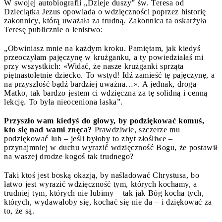
W swojej autobiografii „Dzieje duszy” św. Teresa od
Dzieciątka Jezus opowiada o wdzięczności poprzez historię
zakonnicy, którą uważała za trudną. Zakonnica ta oskarżyła
Teresę publicznie o lenistwo:
„Obwiniasz mnie na każdym kroku. Pamiętam, jak kiedyś
przeoczyłam pajęczynę w krużganku, a ty powiedziałaś mi
przy wszystkich: «Widać, że nasze krużganki sprząta
piętnastoletnie dziecko. To wstyd! Idź zamieść tę pajęczynę, a
na przyszłość bądź bardziej uważna…». A jednak, droga
Matko, tak bardzo jestem ci wdzięczna za tę solidną i cenną
lekcję. To była nieoceniona łaska”.
Przyszło wam kiedyś do głowy, by podziękować komuś,
kto się nad wami znęca?
Prawdziwie, szczerze mu
podziękować lub – jeśli byłoby to zbyt złośliwe –
przynajmniej w duchu wyrazić wdzięczność Bogu, że postawił
na waszej drodze kogoś tak trudnego?
Taki ktoś jest boską okazją, by naśladować Chrystusa, bo
łatwo jest wyrazić wdzięczność tym, których kochamy, a
trudniej tym, których nie lubimy – tak jak Bóg kocha tych,
których, wydawałoby się, kochać się nie da – i dziękować za
to, że są.