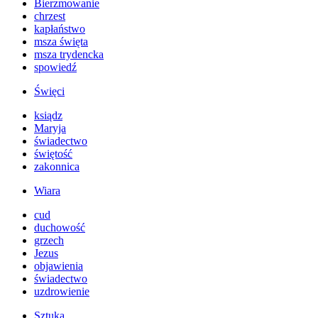
Bierzmowanie
chrzest
kapłaństwo
msza święta
msza trydencka
spowiedź
Święci
ksiądz
Maryja
świadectwo
świętość
zakonnica
Wiara
cud
duchowość
grzech
Jezus
objawienia
świadectwo
uzdrowienie
Sztuka