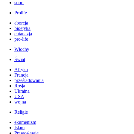
sport
Prolife
aborcja
bioetyka
eutanazja
pro-life
Włochy
Świat
Afryka
Francja
prześladowania
Rosja
Ukraina
USA
wojna
Religie
ekumenizm
Islam
Prawosławie