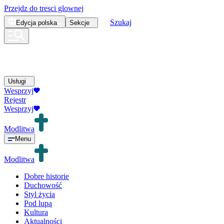
Przejdz do tresci glownej
Szukaj
Edycja
polska
Sekcje
Usługi
Wesprzyj
Rejestr
Wesprzyj
Modlitwa
Menu
Modlitwa
Dobre historie
Duchowość
Styl życia
Pod lupą
Kultura
Aktualności