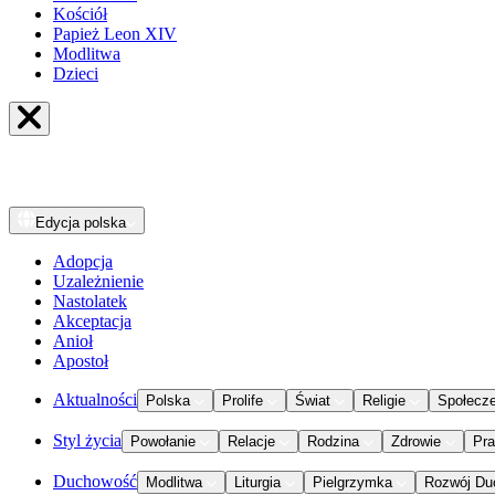
Kościół
Papież Leon XIV
Modlitwa
Dzieci
Edycja
polska
Adopcja
Uzależnienie
Nastolatek
Akceptacja
Anioł
Apostoł
Aktualności
Polska
Prolife
Świat
Religie
Społecz
Styl życia
Powołanie
Relacje
Rodzina
Zdrowie
Pr
Duchowość
Modlitwa
Liturgia
Pielgrzymka
Rozwój Du