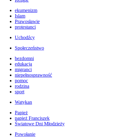
ekumenizm
Islam
Prawosławie
protestanci
Uchodźcy
Społeczeństwo
bezdomni
edukacja
migranci
niepełnosprawność
pomoc
rodzina
sport
Watykan
Papież
papież Franciszek
Światowe Dni Młodzieży
Powołanie