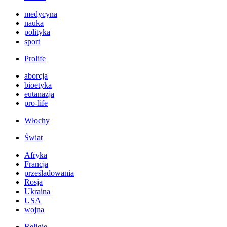
medycyna
nauka
polityka
sport
Prolife
aborcja
bioetyka
eutanazja
pro-life
Włochy
Świat
Afryka
Francja
prześladowania
Rosja
Ukraina
USA
wojna
Religie