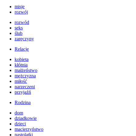
misje
rozwój
rozwód
seks
ślub
zaręczyny
Relacje
kobieta
kłótnia
małżeństwo
mężczyzna
miłość
narzeczeni
przyjaźń
Rodzina
dom
dziadkowie
dzieci
macierzyństwo
nastolatki