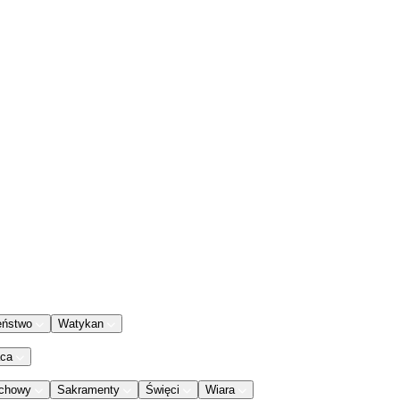
eństwo
Watykan
aca
chowy
Sakramenty
Święci
Wiara