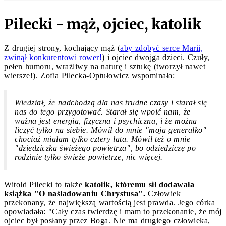
Pilecki - mąż, ojciec, katolik
Z drugiej strony, kochający mąż (
aby zdobyć serce Marii,
zwinął konkurentowi rower!
) i ojciec dwojga dzieci. Czuły,
pełen humoru, wrażliwy na naturę i sztukę (tworzył nawet
wiersze!). Zofia Pilecka-Optułowicz wspominała:
Wiedział, że nadchodzą dla nas trudne czasy i starał się
nas do tego przygotować. Starał się wpoić nam, że
ważna jest energia, fizyczna i psychiczna, i że można
liczyć tylko na siebie. Mówił do mnie "moja generałko"
chociaż miałam tylko cztery lata. Mówił też o mnie
"dziedziczka świeżego powietrza", bo odziedziczę po
rodzinie tylko świeże powietrze, nic więcej.
Witold Pilecki to także
katolik, któremu sił dodawała
książka "O naśladowaniu Chrystusa".
Człowiek
przekonany, że największą wartością jest prawda. Jego córka
opowiadała: "Cały czas twierdzę i mam to przekonanie, że mój
ojciec był posłany przez Boga. Nie ma drugiego człowieka,