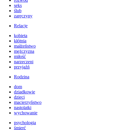
rozwód
seks
ślub
zaręczyny
Relacje
kobieta
kłótnia
małżeństwo
mężczyzna
miłość
narzeczeni
przyjaźń
Rodzina
dom
dziadkowie
dzieci
macierzyństwo
nastolatki
wychowanie
psychologia
śmierć