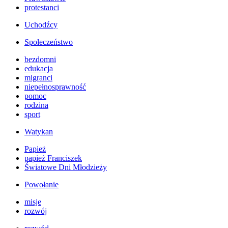
protestanci
Uchodźcy
Społeczeństwo
bezdomni
edukacja
migranci
niepełnosprawność
pomoc
rodzina
sport
Watykan
Papież
papież Franciszek
Światowe Dni Młodzieży
Powołanie
misje
rozwój