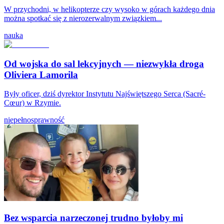
W przychodni, w helikopterze czy wysoko w górach każdego dnia
można spotkać się z nierozerwalnym związkiem...
nauka
Od wojska do sal lekcyjnych — niezwykła droga
Oliviera Lamorila
Były oficer, dziś dyrektor Instytutu Najświętszego Serca (Sacré-
Cœur) w Rzymie.
niepełnosprawność
Bez wsparcia narzeczonej trudno byłoby mi