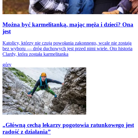
Można być karmelitanką, mając męża i dzieci? Ona
jest
Katolicy, którzy nie czują powołania zakonnego, wcale nie zostają
bez wyboru — dróg duchowych jest przed nimi wiele. Oto historia
Clardy, która została karmelitanką
góry
„Główną cechą lekarzy pogotowia ratunkowego jest
radość z działania”