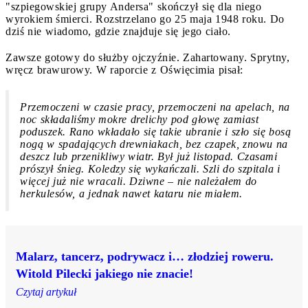
"szpiegowskiej grupy Andersa" skończył się dla niego
wyrokiem śmierci. Rozstrzelano go 25 maja 1948 roku. Do
dziś nie wiadomo, gdzie znajduje się jego ciało.
Zawsze gotowy do służby ojczyźnie. Zahartowany. Sprytny,
wręcz brawurowy. W raporcie z Oświęcimia pisał:
Przemoczeni w czasie pracy, przemoczeni na apelach, na
noc składaliśmy mokre drelichy pod głowę zamiast
poduszek. Rano wkładało się takie ubranie i szło się bosą
nogą w spadających drewniakach, bez czapek, znowu na
deszcz lub przenikliwy wiatr. Był już listopad. Czasami
prószył śnieg. Koledzy się wykańczali. Szli do szpitala i
więcej już nie wracali. Dziwne – nie należałem do
herkulesów, a jednak nawet kataru nie miałem.
Malarz, tancerz, podrywacz i… złodziej roweru.
Witold Pilecki jakiego nie znacie!
Czytaj artykuł