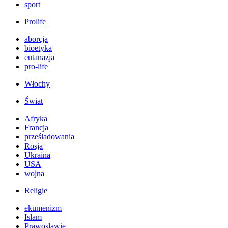
sport
Prolife
aborcja
bioetyka
eutanazja
pro-life
Włochy
Świat
Afryka
Francja
prześladowania
Rosja
Ukraina
USA
wojna
Religie
ekumenizm
Islam
Prawosławie