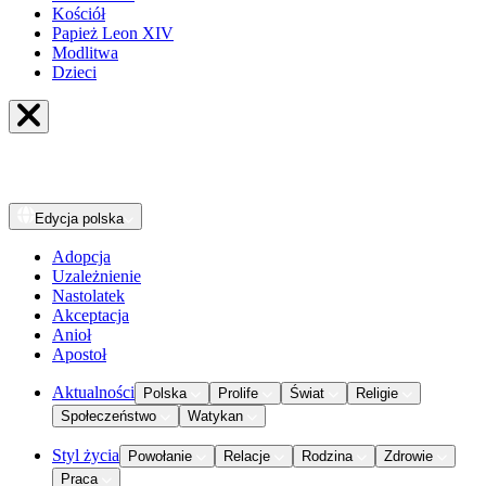
Kościół
Papież Leon XIV
Modlitwa
Dzieci
Edycja
polska
Adopcja
Uzależnienie
Nastolatek
Akceptacja
Anioł
Apostoł
Aktualności
Polska
Prolife
Świat
Religie
Społeczeństwo
Watykan
Styl życia
Powołanie
Relacje
Rodzina
Zdrowie
Praca