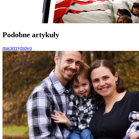
Podobne artykuły
macierzyństwo