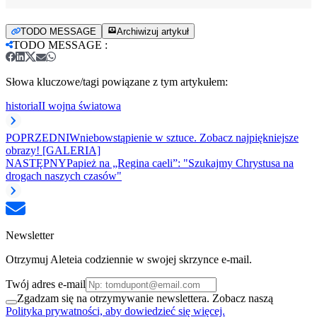
TODO MESSAGE
Archiwizuj artykuł
TODO MESSAGE
:
Słowa kluczowe/tagi powiązane z tym artykułem:
historia
II wojna światowa
POPRZEDNI
Wniebowstąpienie w sztuce. Zobacz najpiękniejsze
obrazy! [GALERIA]
NASTĘPNY
Papież na „Regina caeli”: "Szukajmy Chrystusa na
drogach naszych czasów"
Newsletter
Otrzymuj Aleteia codziennie w swojej skrzynce e-mail.
Twój adres e-mail
Zgadzam się na otrzymywanie newslettera. Zobacz naszą
Polityka prywatności, aby dowiedzieć się więcej.