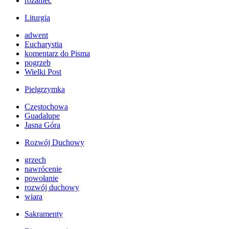
różaniec
Liturgia
adwent
Eucharystia
komentarz do Pisma
pogrzeb
Wielki Post
Pielgrzymka
Częstochowa
Guadalupe
Jasna Góra
Rozwój Duchowy
grzech
nawrócenie
powołanie
rozwój duchowy
wiara
Sakramenty