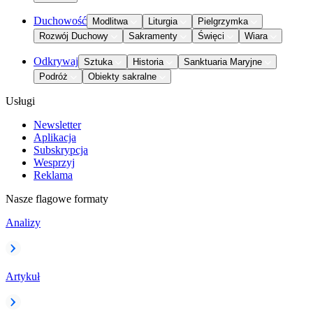
Duchowość
Modlitwa
Liturgia
Pielgrzymka
Rozwój Duchowy
Sakramenty
Święci
Wiara
Odkrywaj
Sztuka
Historia
Sanktuaria Maryjne
Podróż
Obiekty sakralne
Usługi
Newsletter
Aplikacja
Subskrypcja
Wesprzyj
Reklama
Nasze flagowe formaty
Analizy
Artykuł