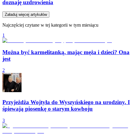
doznaję uzdrowienia
Załaduj więcej artykułów
Najczęściej czytane w tej kategorii w tym miesiącu
1
Można być karmelitanką, mając męża i dzieci? Ona
jest
2
Przyjeżdża Wojtyła do Wyszyńskiego na urodziny. I
śpiewają piosenkę o starym kowboju
3