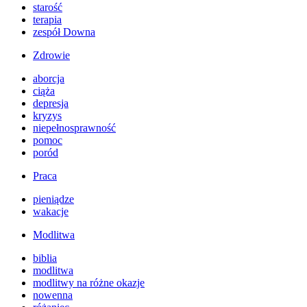
starość
terapia
zespół Downa
Zdrowie
aborcja
ciąża
depresja
kryzys
niepełnosprawność
pomoc
poród
Praca
pieniądze
wakacje
Modlitwa
biblia
modlitwa
modlitwy na różne okazje
nowenna