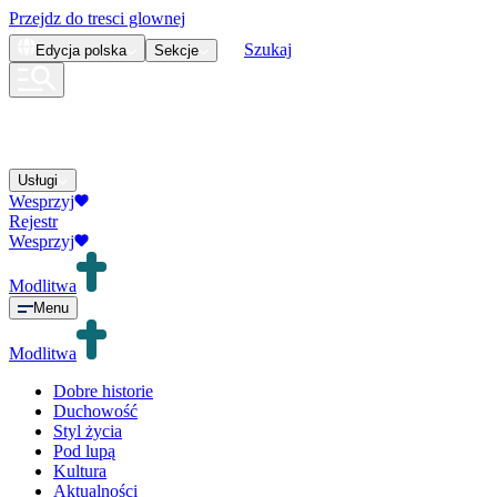
Przejdz do tresci glownej
Szukaj
Edycja
polska
Sekcje
Usługi
Wesprzyj
Rejestr
Wesprzyj
Modlitwa
Menu
Modlitwa
Dobre historie
Duchowość
Styl życia
Pod lupą
Kultura
Aktualności