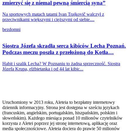
zmierzyć się z niemal pewną śmiercią syna”
Na sportowych matach tatami Ivan Trajkovič walczył z
przeciwnikami większymi i cięższymi od siebie....
bezdomni
Siostra Józefa skradła serca kibiców Lecha Poznań.
Podczas meczu poszła z przełożoną do Kotła…
Habit i szalik Lecha? W Poznaniu to żadna sprzeczność. Siostra
Józefa Krupa, elżbietanka i od 44 lat kibic...
Uruchomiony w 2013 roku, Aleteia to bezpłatny internetowy
dziennik informacyjny. Strona jest dostępna w sześciu językach
(francuskim, angielskim, portugalskim, hiszpańskim, polskim i
słoweńskim). Każdego miesiąca ponad 10 milionów czytelników
korzysta z Aletei poprzez jej stronę internetową, aplikację oraz
media społecznościowe. Aleteia dociera do prawie 50 milionów