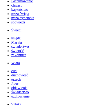
Bierzmowanie
chrzest
kapłaństwo
msza święta
msza trydencka
spowiedź
Święci
ksiądz
Maryja
świadectwo
świętość
zakonnica
Wiara
cud
duchowość
grzech
Jezus
objawienia
świadectwo
uzdrowienie
Sztuka