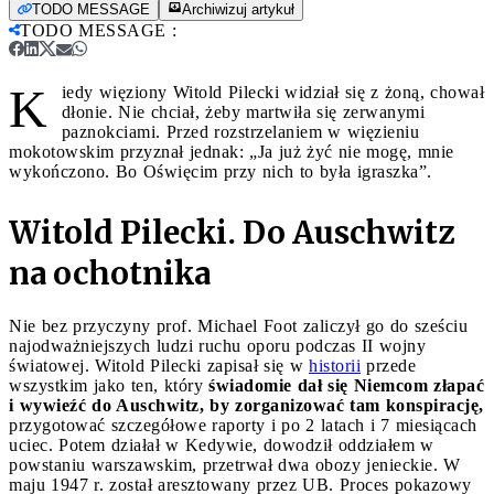
TODO MESSAGE
Archiwizuj artykuł
TODO MESSAGE
:
K
iedy więziony Witold Pilecki widział się z żoną, chował
dłonie. Nie chciał, żeby martwiła się zerwanymi
paznokciami. Przed rozstrzelaniem w więzieniu
mokotowskim przyznał jednak: „Ja już żyć nie mogę, mnie
wykończono. Bo Oświęcim przy nich to była igraszka”.
Witold Pilecki. Do Auschwitz
na ochotnika
Nie bez przyczyny prof. Michael Foot zaliczył go do sześciu
najodważniejszych ludzi ruchu oporu podczas II wojny
światowej. Witold Pilecki zapisał się w
historii
przede
wszystkim jako ten, który
świadomie dał się Niemcom złapać
i wywieźć do Auschwitz, by zorganizować tam konspirację,
przygotować szczegółowe raporty i po 2 latach i 7 miesiącach
uciec. Potem działał w Kedywie, dowodził oddziałem w
powstaniu warszawskim, przetrwał dwa obozy jenieckie. W
maju 1947 r. został aresztowany przez UB. Proces pokazowy