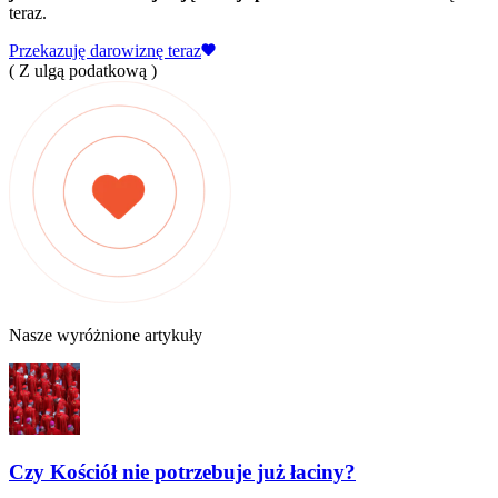
teraz.
Przekazuję darowiznę teraz
( Z ulgą podatkową )
Nasze wyróżnione artykuły
Czy Kościół nie potrzebuje już łaciny?