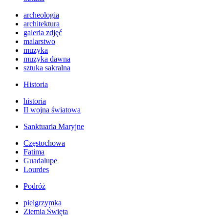
archeologia
architektura
galeria zdjęć
malarstwo
muzyka
muzyka dawna
sztuka sakralna
Historia
historia
II wojna światowa
Sanktuaria Maryjne
Częstochowa
Fatima
Guadalupe
Lourdes
Podróż
pielgrzymka
Ziemia Święta