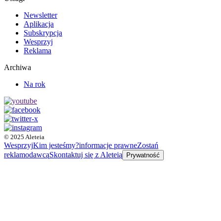
Newsletter
Aplikacja
Subskrypcja
Wesprzyj
Reklama
Archiwa
Na rok
© 2025 Aleteia
Wesprzyj
Kim jesteśmy?
informacje prawne
Zostań
reklamodawcą
Skontaktuj się z Aleteią
Prywatność