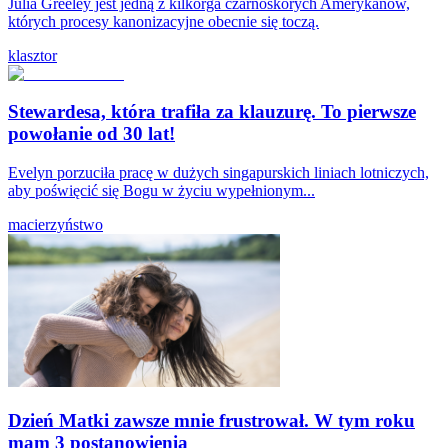
Julia Greeley jest jedną z kilkorga czarnoskórych Amerykanów,
których procesy kanonizacyjne obecnie się toczą.
klasztor
Stewardesa, która trafiła za klauzurę. To pierwsze
powołanie od 30 lat!
Evelyn porzuciła pracę w dużych singapurskich liniach lotniczych,
aby poświęcić się Bogu w życiu wypełnionym...
macierzyństwo
Dzień Matki zawsze mnie frustrował. W tym roku
mam 3 postanowienia