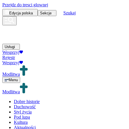
Przejdz do tresci glownej
Szukaj
Edycja
polska
Sekcje
Usługi
Wesprzyj
Rejestr
Wesprzyj
Modlitwa
Menu
Modlitwa
Dobre historie
Duchowość
Styl życia
Pod lupą
Kultura
Aktualności