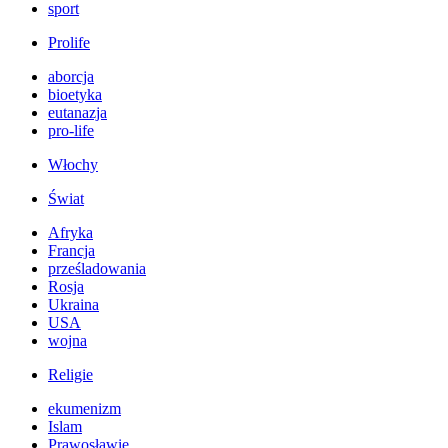
sport
Prolife
aborcja
bioetyka
eutanazja
pro-life
Włochy
Świat
Afryka
Francja
prześladowania
Rosja
Ukraina
USA
wojna
Religie
ekumenizm
Islam
Prawosławie