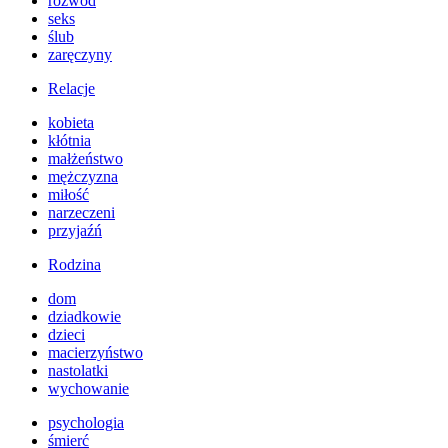
rozwód
seks
ślub
zaręczyny
Relacje
kobieta
kłótnia
małżeństwo
mężczyzna
miłość
narzeczeni
przyjaźń
Rodzina
dom
dziadkowie
dzieci
macierzyństwo
nastolatki
wychowanie
psychologia
śmierć