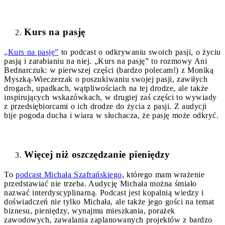
Kurs na pasję
„Kurs na pasję”
to podcast o odkrywaniu swoich pasji, o życiu
pasją i zarabianiu na niej. „Kurs na pasję” to rozmowy Ani
Bednarczuk: w pierwszej części (bardzo polecam!) z Moniką
Myszką-Wieczerzak o poszukiwaniu swojej pasji, zawiłych
drogach, upadkach, wątpliwościach na tej drodze, ale także
inspirujących wskazówkach, w drugiej zaś części to wywiady
z przedsiębiorcami o ich drodze do życia z pasji. Z audycji
bije pogoda ducha i wiara w słuchacza, że pasję może odkryć.
Więcej niż oszczędzanie pieniędzy
To
podcast Michała Szafrańskiego
, którego mam wrażenie
przedstawiać nie trzeba. Audycję Michała można śmiało
nazwać interdyscyplinarną. Podcast jest kopalnią wiedzy i
doświadczeń nie tylko Michała, ale także jego gości na temat
biznesu, pieniędzy, wynajmu mieszkania, porażek
zawodowych, zawalania zaplanowanych projektów z bardzo