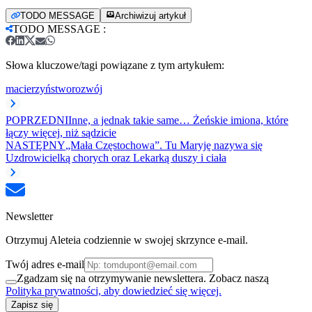
TODO MESSAGE
Archiwizuj artykuł
TODO MESSAGE
:
Słowa kluczowe/tagi powiązane z tym artykułem:
macierzyństwo
rozwój
POPRZEDNI
Inne, a jednak takie same… Żeńskie imiona, które
łączy więcej, niż sądzicie
NASTĘPNY
„Mała Częstochowa”. Tu Maryję nazywa się
Uzdrowicielką chorych oraz Lekarką duszy i ciała
Newsletter
Otrzymuj Aleteia codziennie w swojej skrzynce e-mail.
Twój adres e-mail
Zgadzam się na otrzymywanie newslettera. Zobacz naszą
Polityka prywatności, aby dowiedzieć się więcej.
Zapisz się