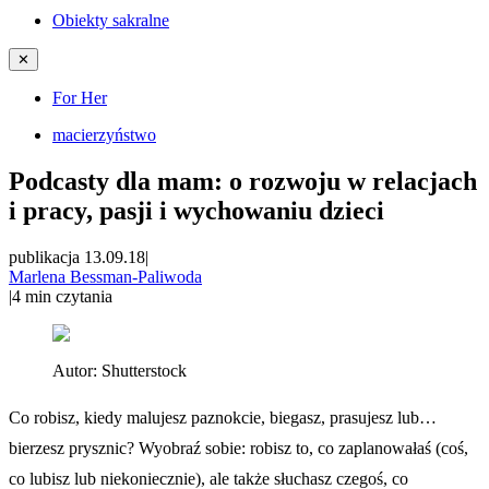
Obiekty sakralne
✕
For Her
macierzyństwo
Podcasty dla mam: o rozwoju w relacjach
i pracy, pasji i wychowaniu dzieci
publikacja 13.09.18
|
Marlena Bessman-Paliwoda
|
4
min czytania
Autor:
Shutterstock
Co robisz, kiedy malujesz paznokcie, biegasz, prasujesz lub…
bierzesz prysznic? Wyobraź sobie: robisz to, co zaplanowałaś (coś,
co lubisz lub niekoniecznie), ale także słuchasz czegoś, co