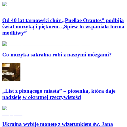
Od 40 lat tarnowski chór „Puellae Orantes” podbija
świat muzyką i pięknem. „Śpiew to wspaniała forma
modlitwy”
Co muzyka sakralna robi z naszymi mózgami?
„List z płonącego miasta” – piosenka, która daje
nadzieję w okrutnej rzeczywistości
Ukraina wybije monetę z wizerunkiem św. Jana