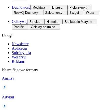
Duchowość
Modlitwa
Liturgia
Pielgrzymka
Rozwój Duchowy
Sakramenty
Święci
Wiara
Odkrywaj
Sztuka
Historia
Sanktuaria Maryjne
Podróż
Obiekty sakralne
Usługi
Newsletter
Aplikacja
Subskrypcja
Wesprzyj
Reklama
Nasze flagowe formaty
Analizy
Artykuł