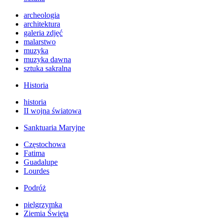
archeologia
architektura
galeria zdjęć
malarstwo
muzyka
muzyka dawna
sztuka sakralna
Historia
historia
II wojna światowa
Sanktuaria Maryjne
Częstochowa
Fatima
Guadalupe
Lourdes
Podróż
pielgrzymka
Ziemia Święta