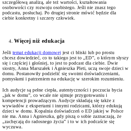
szczegółową analizą, ale też wartości, kształtowania
osobowości czy rozwoju osobistego. Jeśli nie znasz tego
podcastu, posłuchaj. Po drugiej stronie mówić będzie dla
ciebie konkretny i szczery człowiek.
Więcej niż edukacja
Jeśli
temat edukacji domowej
jest ci bliski lub po prostu
chcesz dowiedzieć, co to takiego jest to „ED”, o którym słyszy
się i częściej i głośniej, to jest to podcast dla ciebie. Dwie
siostry, Anna Marszałek i Agnieszka Pleti, uczą swoje dzieci w
domu. Postanowiły podzielić się swoimi doświadczeniami,
pomysłami i patrzeniem na edukację w szerokim rozumieniu.
Ich audycje są pełne ciepła, autentyczności i poczucia bycia
„jak w domu”, co wcale nie ujmuje przygotowaniu i
kompetencji prowadzącym. Audycje składają się także z
wywiadów z ekspertami i innymi rodzicami, którzy edukują
dzieci w domu. Kopalnia doświadczeń o ED jakiej w Polsce
nie ma. Anna i Agnieszka, gdy piszą o sobie zaznaczają, że
„zachęcają do radosnego życia” i to w ich podcaście się
wyczuwa.