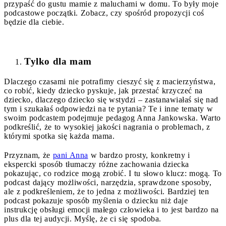
przypaść do gustu mamie z maluchami w domu. To były moje
podcastowe początki. Zobacz, czy spośród propozycji coś
będzie dla ciebie.
Tylko dla mam
Dlaczego czasami nie potrafimy cieszyć się z macierzyństwa,
co robić, kiedy dziecko pyskuje, jak przestać krzyczeć na
dziecko, dlaczego dziecko się wstydzi – zastanawiałaś się nad
tym i szukałaś odpowiedzi na te pytania? Te i inne tematy w
swoim podcastem podejmuje pedagog Anna Jankowska. Warto
podkreślić, że to wysokiej jakości nagrania o problemach, z
którymi spotka się każda mama.
Przyznam, że
pani Anna
w bardzo prosty, konkretny i
ekspercki sposób tłumaczy różne zachowania dziecka
pokazując, co rodzice mogą zrobić. I tu słowo klucz: mogą. To
podcast dający możliwości, narzędzia, sprawdzone sposoby,
ale z podkreśleniem, że to jedna z możliwości. Bardziej ten
podcast pokazuje sposób myślenia o dziecku niż daje
instrukcję obsługi emocji małego człowieka i to jest bardzo na
plus dla tej audycji. Myślę, że ci się spodoba.