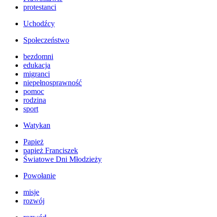
protestanci
Uchodźcy
Społeczeństwo
bezdomni
edukacja
migranci
niepełnosprawność
pomoc
rodzina
sport
Watykan
Papież
papież Franciszek
Światowe Dni Młodzieży
Powołanie
misje
rozwój