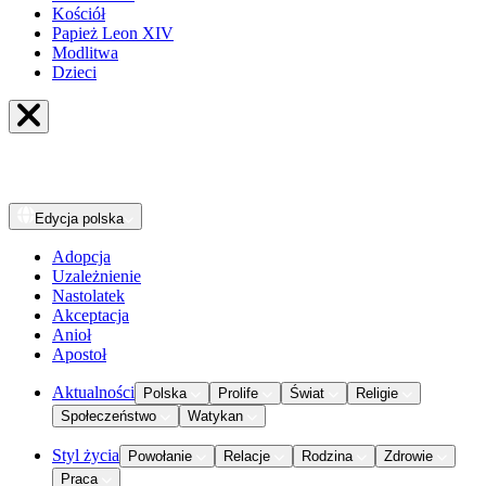
Kościół
Papież Leon XIV
Modlitwa
Dzieci
Edycja
polska
Adopcja
Uzależnienie
Nastolatek
Akceptacja
Anioł
Apostoł
Aktualności
Polska
Prolife
Świat
Religie
Społeczeństwo
Watykan
Styl życia
Powołanie
Relacje
Rodzina
Zdrowie
Praca