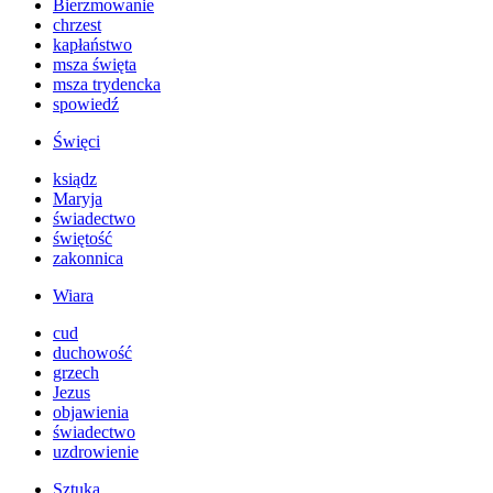
Bierzmowanie
chrzest
kapłaństwo
msza święta
msza trydencka
spowiedź
Święci
ksiądz
Maryja
świadectwo
świętość
zakonnica
Wiara
cud
duchowość
grzech
Jezus
objawienia
świadectwo
uzdrowienie
Sztuka