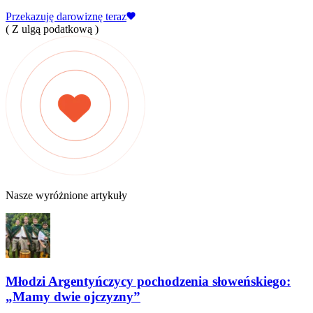
Przekazuję darowiznę teraz
( Z ulgą podatkową )
Nasze wyróżnione artykuły
Młodzi Argentyńczycy pochodzenia słoweńskiego:
„Mamy dwie ojczyzny”