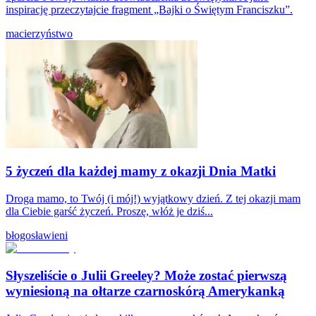
inspirację przeczytajcie fragment „Bajki o Świętym Franciszku”.
macierzyństwo
5 życzeń dla każdej mamy z okazji Dnia Matki
Droga mamo, to Twój (i mój!) wyjątkowy dzień. Z tej okazji mam
dla Ciebie garść życzeń. Proszę, włóż je dziś...
błogosławieni
Słyszeliście o Julii Greeley? Może zostać pierwszą
wyniesioną na ołtarze czarnoskórą Amerykanką