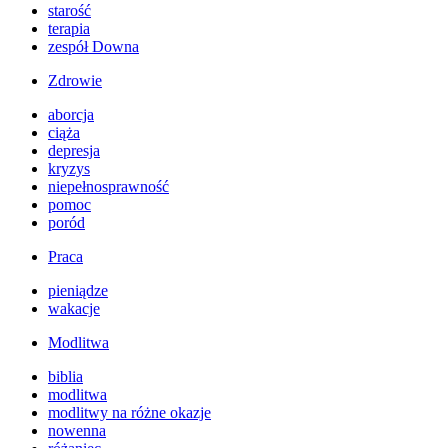
starość
terapia
zespół Downa
Zdrowie
aborcja
ciąża
depresja
kryzys
niepełnosprawność
pomoc
poród
Praca
pieniądze
wakacje
Modlitwa
biblia
modlitwa
modlitwy na różne okazje
nowenna