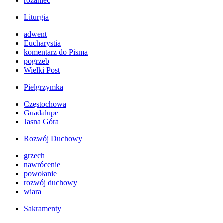
różaniec
Liturgia
adwent
Eucharystia
komentarz do Pisma
pogrzeb
Wielki Post
Pielgrzymka
Częstochowa
Guadalupe
Jasna Góra
Rozwój Duchowy
grzech
nawrócenie
powołanie
rozwój duchowy
wiara
Sakramenty