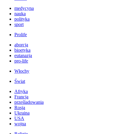
medycyna
nauka
polityka
sport
Prolife
aborcja
bioetyka
eutanazja
pro-life
Włochy
Świat
Afryka
Francja
prześladowania
Rosja
Ukraina
USA
wojna
Religie