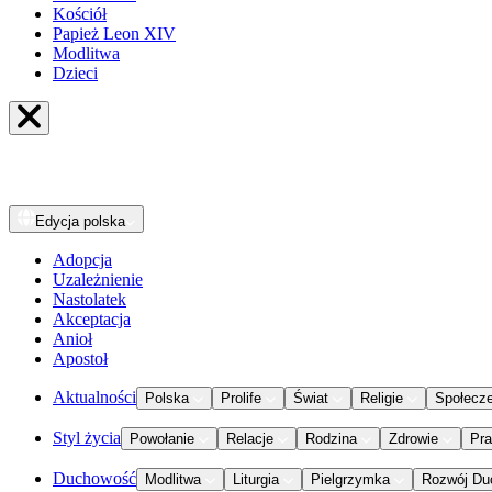
Kościół
Papież Leon XIV
Modlitwa
Dzieci
Edycja
polska
Adopcja
Uzależnienie
Nastolatek
Akceptacja
Anioł
Apostoł
Aktualności
Polska
Prolife
Świat
Religie
Społecz
Styl życia
Powołanie
Relacje
Rodzina
Zdrowie
Pr
Duchowość
Modlitwa
Liturgia
Pielgrzymka
Rozwój Du