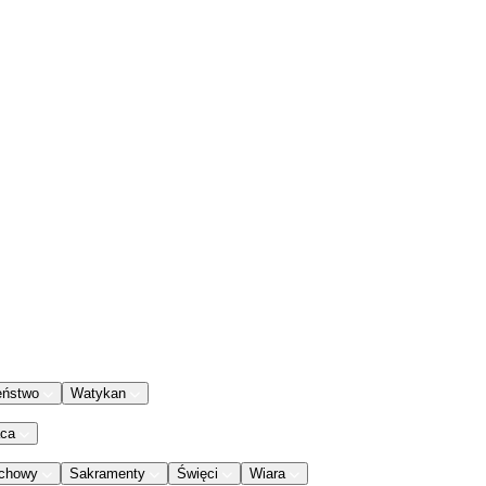
eństwo
Watykan
aca
chowy
Sakramenty
Święci
Wiara