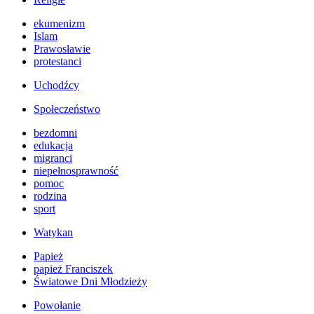
ekumenizm
Islam
Prawosławie
protestanci
Uchodźcy
Społeczeństwo
bezdomni
edukacja
migranci
niepełnosprawność
pomoc
rodzina
sport
Watykan
Papież
papież Franciszek
Światowe Dni Młodzieży
Powołanie