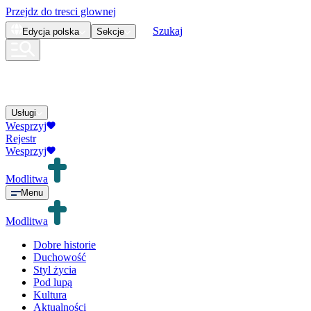
Przejdz do tresci glownej
Szukaj
Edycja
polska
Sekcje
Usługi
Wesprzyj
Rejestr
Wesprzyj
Modlitwa
Menu
Modlitwa
Dobre historie
Duchowość
Styl życia
Pod lupą
Kultura
Aktualności