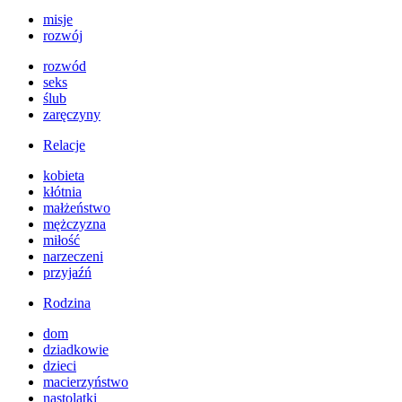
misje
rozwój
rozwód
seks
ślub
zaręczyny
Relacje
kobieta
kłótnia
małżeństwo
mężczyzna
miłość
narzeczeni
przyjaźń
Rodzina
dom
dziadkowie
dzieci
macierzyństwo
nastolatki