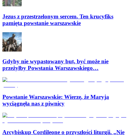
Jezus z przestrzelonym sercem. Ten krucyfiks
pamięta powstanie warszawskie
Gdyby nie wypastowany but, być może nie
przeżyłby Powstania Warszawskiego…
Powstanie Warszawskie: Wierzę, że Maryja
wyciągnęła nas z piwnicy
Arcybiskup Cordileone o przyszłości liturgii. „Nie