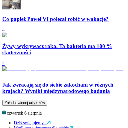
Co papież Paweł VI polecał robić w wakacje?
4
Żywy wykrywacz raka. Ta bakteria ma 100 %
skuteczności
5
Jak zwracają się do siebie zakochani w różnych
krajach? Wyniki międzynarodowego badania
Załaduj więcej artykułów
czwartek 6 sierpnia
Dziś świętujemy...
Modlitwa wieczorna dla ciebie