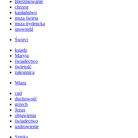
Bierzmowanie
chrzest
kapłaństwo
msza święta
msza trydencka
spowiedź
Święci
ksiądz
Maryja
świadectwo
świętość
zakonnica
Wiara
cud
duchowość
grzech
Jezus
objawienia
świadectwo
uzdrowienie
Sztuka