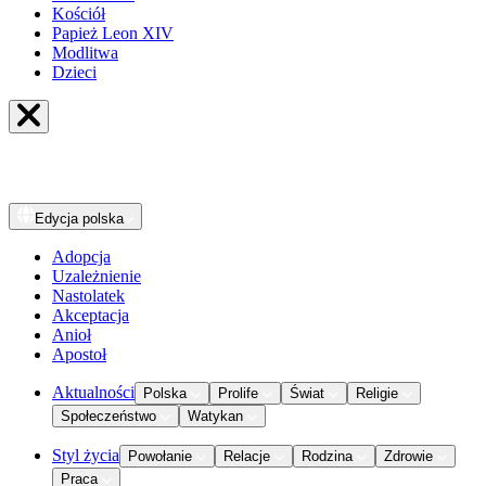
Kościół
Papież Leon XIV
Modlitwa
Dzieci
Edycja
polska
Adopcja
Uzależnienie
Nastolatek
Akceptacja
Anioł
Apostoł
Aktualności
Polska
Prolife
Świat
Religie
Społeczeństwo
Watykan
Styl życia
Powołanie
Relacje
Rodzina
Zdrowie
Praca