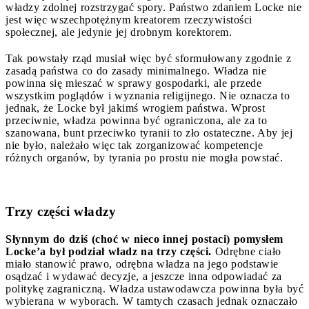
władzy zdolnej rozstrzygać spory. Państwo zdaniem Locke nie
jest więc wszechpotężnym kreatorem rzeczywistości
społecznej, ale jedynie jej drobnym korektorem.
Tak powstały rząd musiał więc być sformułowany zgodnie z
zasadą państwa co do zasady minimalnego. Władza nie
powinna się mieszać w sprawy gospodarki, ale przede
wszystkim poglądów i wyznania religijnego. Nie oznacza to
jednak, że Locke był jakimś wrogiem państwa. Wprost
przeciwnie, władza powinna być ograniczona, ale za to
szanowana, bunt przeciwko tyranii to zło ostateczne. Aby jej
nie było, należało więc tak zorganizować kompetencje
różnych organów, by tyrania po prostu nie mogła powstać.
Trzy części władzy
Słynnym do dziś (choć w nieco innej postaci) pomysłem
Locke’a był podział władz na trzy części.
Odrębne ciało
miało stanowić prawo, odrębna władza na jego podstawie
osądzać i wydawać decyzje, a jeszcze inna odpowiadać za
politykę zagraniczną. Władza ustawodawcza powinna była być
wybierana w wyborach. W tamtych czasach jednak oznaczało