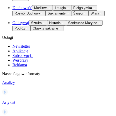
Duchowość
Modlitwa
Liturgia
Pielgrzymka
Rozwój Duchowy
Sakramenty
Święci
Wiara
Odkrywaj
Sztuka
Historia
Sanktuaria Maryjne
Podróż
Obiekty sakralne
Usługi
Newsletter
Aplikacja
Subskrypcja
Wesprzyj
Reklama
Nasze flagowe formaty
Analizy
Artykuł