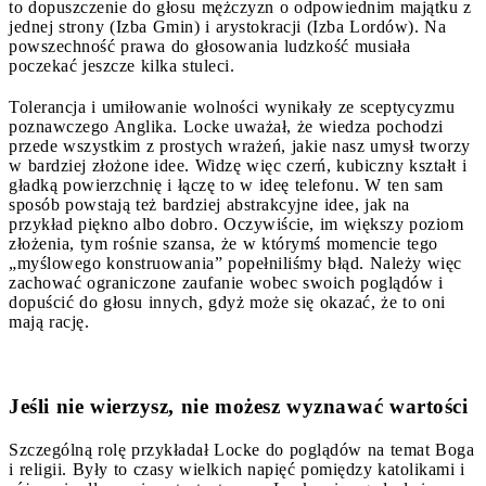
to dopuszczenie do głosu mężczyzn o odpowiednim majątku z
jednej strony (Izba Gmin) i arystokracji (Izba Lordów). Na
powszechność prawa do głosowania ludzkość musiała
poczekać jeszcze kilka stuleci.
Tolerancja i umiłowanie wolności wynikały ze sceptycyzmu
poznawczego Anglika. Locke uważał, że wiedza pochodzi
przede wszystkim z prostych wrażeń, jakie nasz umysł tworzy
w bardziej złożone idee. Widzę więc czerń, kubiczny kształt i
gładką powierzchnię i łączę to w ideę telefonu. W ten sam
sposób powstają też bardziej abstrakcyjne idee, jak na
przykład piękno albo dobro. Oczywiście, im większy poziom
złożenia, tym rośnie szansa, że w którymś momencie tego
„myślowego konstruowania” popełniliśmy błąd. Należy więc
zachować ograniczone zaufanie wobec swoich poglądów i
dopuścić do głosu innych, gdyż może się okazać, że to oni
mają rację.
Jeśli nie wierzysz, nie możesz wyznawać wartości
Szczególną rolę przykładał Locke do poglądów na temat Boga
i religii. Były to czasy wielkich napięć pomiędzy katolikami i