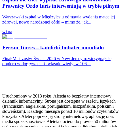
Prawnicy Ordo Iuris interweniują w trybie pilnym
Warszawski szpital w Międzylesiu odmawia wydania matce jej
zdrowej, nowo narodzonej córki – mimo że, jak...
wiara
Ferran Torres – katolicki bohater mundialu
Finał Mistrzostw Świata 2026 w New Jersey rozstrzygnął się
dopiero w dogrywce. To właśnie wtedy, w 106....
Uruchomiony w 2013 roku, Aleteia to bezpłatny internetowy
dziennik informacyjny. Strona jest dostępna w sześciu językach
(francuskim, angielskim, portugalskim, hiszpańskim, polskim i
słoweńskim). Każdego miesiąca ponad 10 milionów czytelników
korzysta z Aletei poprzez jej stronę internetową, aplikację oraz
media społecznościowe. Aleteia dociera do prawie 50 milionów
osób na całym świecie, co czyni ją jednym z liderów katolickich