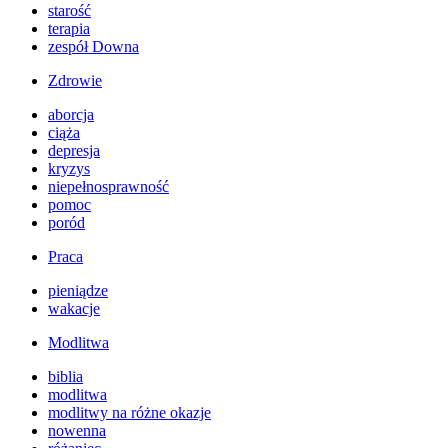
starość
terapia
zespół Downa
Zdrowie
aborcja
ciąża
depresja
kryzys
niepełnosprawność
pomoc
poród
Praca
pieniądze
wakacje
Modlitwa
biblia
modlitwa
modlitwy na różne okazje
nowenna