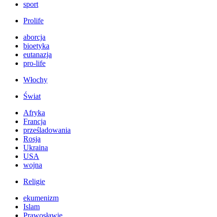
sport
Prolife
aborcja
bioetyka
eutanazja
pro-life
Włochy
Świat
Afryka
Francja
prześladowania
Rosja
Ukraina
USA
wojna
Religie
ekumenizm
Islam
Prawosławie