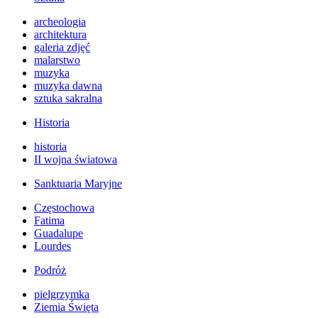
archeologia
architektura
galeria zdjęć
malarstwo
muzyka
muzyka dawna
sztuka sakralna
Historia
historia
II wojna światowa
Sanktuaria Maryjne
Częstochowa
Fatima
Guadalupe
Lourdes
Podróż
pielgrzymka
Ziemia Święta