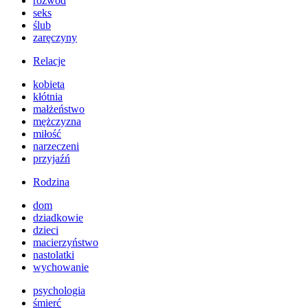
rozwód
seks
ślub
zaręczyny
Relacje
kobieta
kłótnia
małżeństwo
mężczyzna
miłość
narzeczeni
przyjaźń
Rodzina
dom
dziadkowie
dzieci
macierzyństwo
nastolatki
wychowanie
psychologia
śmierć