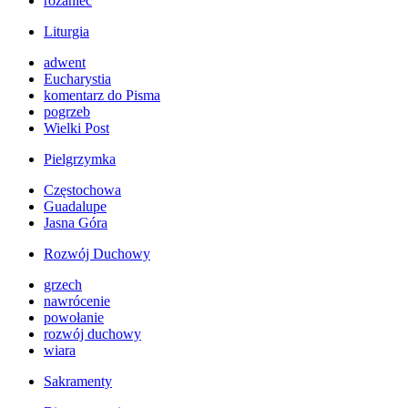
różaniec
Liturgia
adwent
Eucharystia
komentarz do Pisma
pogrzeb
Wielki Post
Pielgrzymka
Częstochowa
Guadalupe
Jasna Góra
Rozwój Duchowy
grzech
nawrócenie
powołanie
rozwój duchowy
wiara
Sakramenty