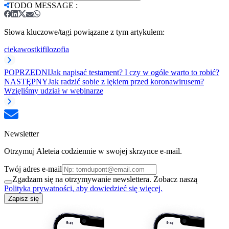
TODO MESSAGE
:
Słowa kluczowe/tagi powiązane z tym artykułem:
ciekawostki
filozofia
POPRZEDNI
Jak napisać testament? I czy w ogóle warto to robić?
NASTĘPNY
Jak radzić sobie z lękiem przed koronawirusem?
Wzięliśmy udział w webinarze
Newsletter
Otrzymuj Aleteia codziennie w swojej skrzynce e-mail.
Twój adres e-mail
Zgadzam się na otrzymywanie newslettera. Zobacz naszą
Polityka prywatności, aby dowiedzieć się więcej.
Zapisz się