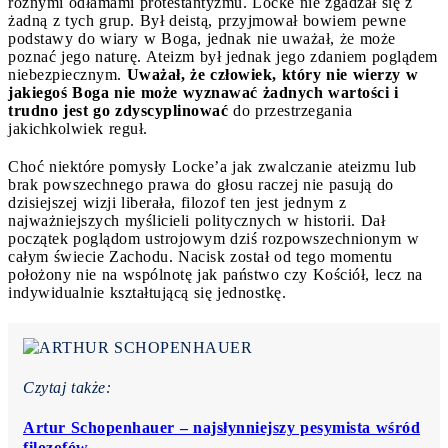
różnymi odłamami protestantyzmu. Locke nie zgadzał się z
żadną z tych grup. Był deistą, przyjmował bowiem pewne
podstawy do wiary w Boga, jednak nie uważał, że może
poznać jego naturę. Ateizm był jednak jego zdaniem poglądem
niebezpiecznym.
Uważał, że człowiek, który nie wierzy w
jakiegoś Boga nie może wyznawać żadnych wartości i
trudno jest go zdyscyplinować
do przestrzegania
jakichkolwiek reguł.
Choć niektóre pomysły Locke’a jak zwalczanie ateizmu lub
brak powszechnego prawa do głosu raczej nie pasują do
dzisiejszej wizji liberała, filozof ten jest jednym z
najważniejszych myślicieli politycznych w historii. Dał
początek poglądom ustrojowym dziś rozpowszechnionym w
całym świecie Zachodu. Nacisk został od tego momentu
położony nie na wspólnotę jak państwo czy Kościół, lecz na
indywidualnie kształtującą się jednostkę.
Czytaj także:
Artur Schopenhauer – najsłynniejszy pesymista wśród
filozofów