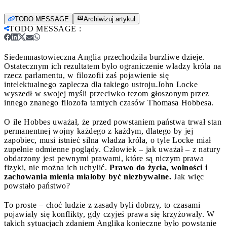
TODO MESSAGE
Archiwizuj artykuł
TODO MESSAGE
:
Siedemnastowieczna Anglia przechodziła burzliwe dzieje.
Ostatecznym ich rezultatem było ograniczenie władzy króla na
rzecz parlamentu, w filozofii zaś pojawienie się
intelektualnego zaplecza dla takiego ustroju.
John Locke
wyszedł w swojej myśli przeciwko tezom głoszonym przez
innego znanego filozofa tamtych czasów Thomasa Hobbesa.
O ile Hobbes uważał, że przed powstaniem państwa trwał stan
permanentnej wojny każdego z każdym, dlatego by jej
zapobiec, musi istnieć silna władza króla, o tyle Locke miał
zupełnie odmienne poglądy. Człowiek – jak uważał – z natury
obdarzony jest pewnymi prawami, które są niczym prawa
fizyki, nie można ich uchylić.
Prawo do życia, wolności i
zachowania mienia miałoby być niezbywalne.
Jak więc
powstało państwo?
To proste – choć ludzie z zasady byli dobrzy, to czasami
pojawiały się konflikty, gdy czyjeś prawa się krzyżowały. W
takich sytuacjach zdaniem Anglika konieczne było powstanie