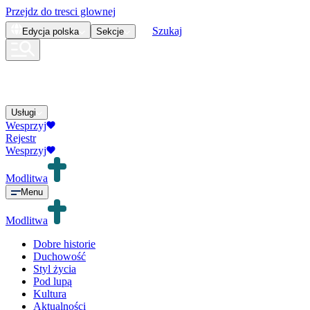
Przejdz do tresci glownej
Szukaj
Edycja
polska
Sekcje
Usługi
Wesprzyj
Rejestr
Wesprzyj
Modlitwa
Menu
Modlitwa
Dobre historie
Duchowość
Styl życia
Pod lupą
Kultura
Aktualności