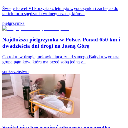
Święty Paweł VI korzystał z letniego wypoczynku i zachęcał do
takich form spędzania wolnego czasu, które...
pielgrzymka
Najdłuższa pielgrzymka w Polsce. Ponad 650 km i
dwadzieścia dni drogi na Jasną Górę
Co roku, w drugiej połowie lipca, znad samego Bałtyku wyrusza
grupa pątników, która ma przed sobą jedną z...
społeczeństwo
Szpital nie chce wypisać zdrowego noworodka.