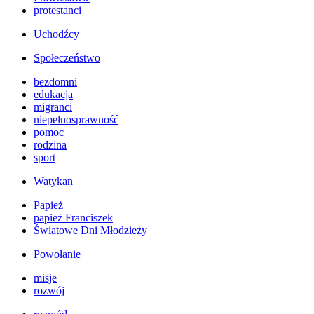
protestanci
Uchodźcy
Społeczeństwo
bezdomni
edukacja
migranci
niepełnosprawność
pomoc
rodzina
sport
Watykan
Papież
papież Franciszek
Światowe Dni Młodzieży
Powołanie
misje
rozwój