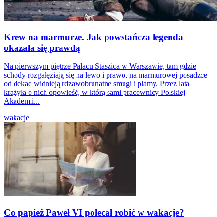
Krew na marmurze. Jak powstańcza legenda
okazała się prawdą
Na pierwszym piętrze Pałacu Staszica w Warszawie, tam gdzie
schody rozgałęziają się na lewo i prawo, na marmurowej posadzce
od dekad widnieją rdzawobrunatne smugi i plamy. Przez lata
krążyła o nich opowieść, w którą sami pracownicy Polskiej
Akademii...
wakacje
Co papież Paweł VI polecał robić w wakacje?