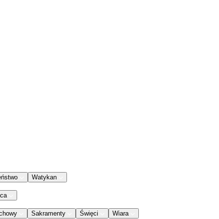
eństwo
Watykan
aca
chowy
Sakramenty
Święci
Wiara