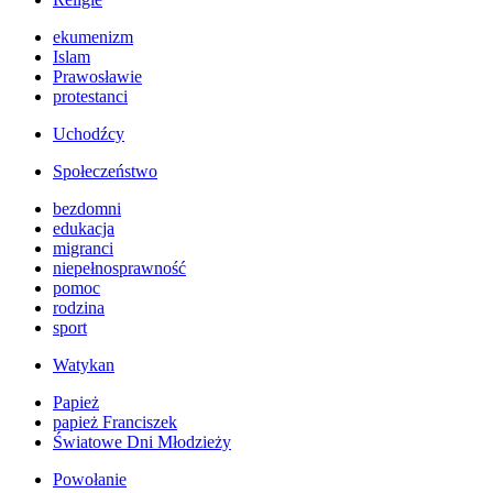
ekumenizm
Islam
Prawosławie
protestanci
Uchodźcy
Społeczeństwo
bezdomni
edukacja
migranci
niepełnosprawność
pomoc
rodzina
sport
Watykan
Papież
papież Franciszek
Światowe Dni Młodzieży
Powołanie