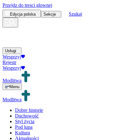
Przejdz do tresci glownej
Szukaj
Edycja
polska
Sekcje
Usługi
Wesprzyj
Rejestr
Wesprzyj
Modlitwa
Menu
Modlitwa
Dobre historie
Duchowość
Styl życia
Pod lupą
Kultura
Aktualności