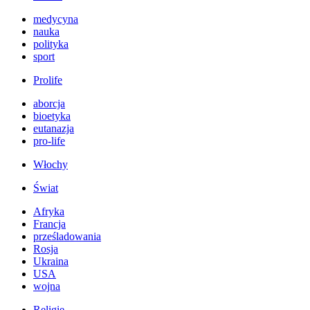
medycyna
nauka
polityka
sport
Prolife
aborcja
bioetyka
eutanazja
pro-life
Włochy
Świat
Afryka
Francja
prześladowania
Rosja
Ukraina
USA
wojna
Religie