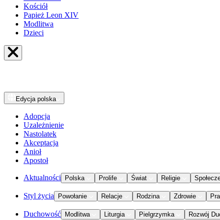
Kościół
Papież Leon XIV
Modlitwa
Dzieci
Edycja
polska
Adopcja
Uzależnienie
Nastolatek
Akceptacja
Anioł
Apostoł
Aktualności
Polska
Prolife
Świat
Religie
Społecz
Styl życia
Powołanie
Relacje
Rodzina
Zdrowie
Pr
Duchowość
Modlitwa
Liturgia
Pielgrzymka
Rozwój Du