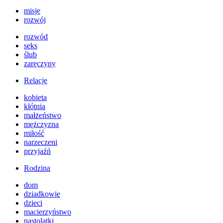
misje
rozwój
rozwód
seks
ślub
zaręczyny
Relacje
kobieta
kłótnia
małżeństwo
mężczyzna
miłość
narzeczeni
przyjaźń
Rodzina
dom
dziadkowie
dzieci
macierzyństwo
nastolatki