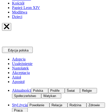
Kościół
Papież Leon XIV
Modlitwa
Dzieci
Edycja
polska
Adopcja
Uzależnienie
Nastolatek
Akceptacja
Anioł
Apostoł
Aktualności
Polska
Prolife
Świat
Religie
Społeczeństwo
Watykan
Styl życia
Powołanie
Relacje
Rodzina
Zdrowie
Praca