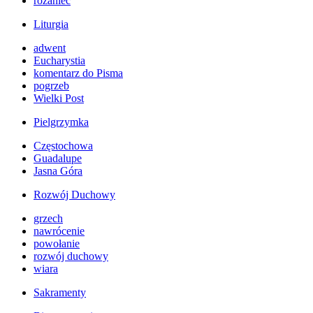
różaniec
Liturgia
adwent
Eucharystia
komentarz do Pisma
pogrzeb
Wielki Post
Pielgrzymka
Częstochowa
Guadalupe
Jasna Góra
Rozwój Duchowy
grzech
nawrócenie
powołanie
rozwój duchowy
wiara
Sakramenty