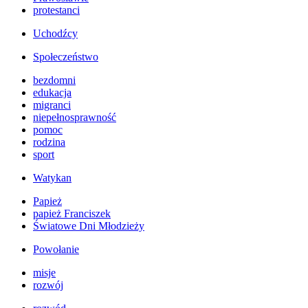
protestanci
Uchodźcy
Społeczeństwo
bezdomni
edukacja
migranci
niepełnosprawność
pomoc
rodzina
sport
Watykan
Papież
papież Franciszek
Światowe Dni Młodzieży
Powołanie
misje
rozwój