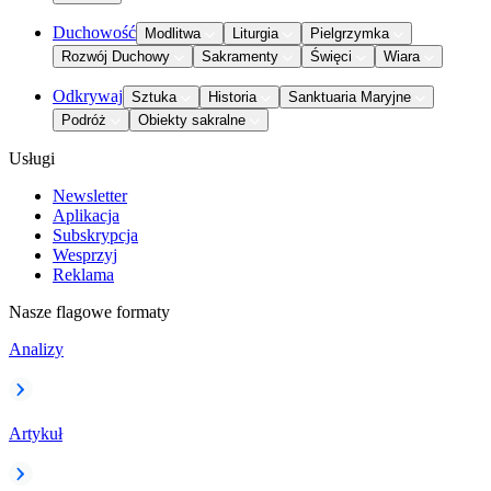
Duchowość
Modlitwa
Liturgia
Pielgrzymka
Rozwój Duchowy
Sakramenty
Święci
Wiara
Odkrywaj
Sztuka
Historia
Sanktuaria Maryjne
Podróż
Obiekty sakralne
Usługi
Newsletter
Aplikacja
Subskrypcja
Wesprzyj
Reklama
Nasze flagowe formaty
Analizy
Artykuł