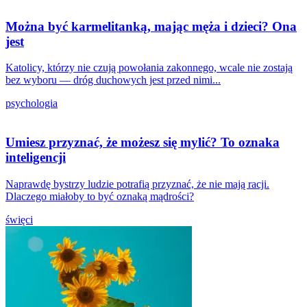
Można być karmelitanką, mając męża i dzieci? Ona
jest
Katolicy, którzy nie czują powołania zakonnego, wcale nie zostają
bez wyboru — dróg duchowych jest przed nimi...
psychologia
Umiesz przyznać, że możesz się mylić? To oznaka
inteligencji
Naprawdę bystrzy ludzie potrafią przyznać, że nie mają racji.
Dlaczego miałoby to być oznaką mądrości?
święci