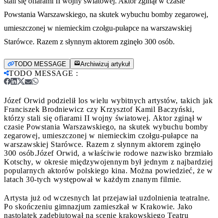
stali się ofiarami II wojny światowej. Aktor zginął w czasie
Powstania Warszawskiego, na skutek wybuchu bomby zegarowej,
umieszczonej w niemieckim czołgu-pułapce na warszawskiej
Starówce. Razem z słynnym aktorem zginęło 300 osób.
TODO MESSAGE
Archiwizuj artykuł
TODO MESSAGE
:
Józef Orwid podzielił los wielu wybitnych artystów, takich jak
Franciszek Brodniewicz czy Krzysztof Kamil Baczyński,
którzy stali się ofiarami II wojny światowej. Aktor zginął w
czasie Powstania Warszawskiego, na skutek wybuchu bomby
zegarowej, umieszczonej w niemieckim czołgu-pułapce na
warszawskiej Starówce. Razem z słynnym aktorem zginęło
300 osób.
Józef Orwid, a właściwie rodowe nazwisko brzmiało
Kotschy, w okresie międzywojennym był jednym z najbardziej
popularnych aktorów polskiego kina. Można powiedzieć, że w
latach 30-tych występował w każdym znanym filmie.
Artysta już od wczesnych lat przejawiał uzdolnienia teatralne.
Po skończeniu gimnazjum zamieszkał w Krakowie. Jako
nastolatek zadebiutował na scenie krakowskiego Teatru