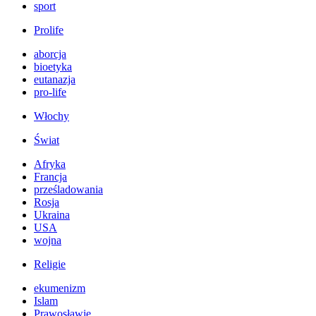
sport
Prolife
aborcja
bioetyka
eutanazja
pro-life
Włochy
Świat
Afryka
Francja
prześladowania
Rosja
Ukraina
USA
wojna
Religie
ekumenizm
Islam
Prawosławie