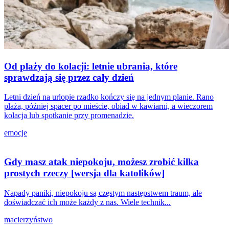
Od plaży do kolacji: letnie ubrania, które
sprawdzają się przez cały dzień
Letni dzień na urlopie rzadko kończy się na jednym planie. Rano
plaża, później spacer po mieście, obiad w kawiarni, a wieczorem
kolacja lub spotkanie przy promenadzie.
emocje
Gdy masz atak niepokoju, możesz zrobić kilka
prostych rzeczy [wersja dla katolików]
Napady paniki, niepokoju są częstym następstwem traum, ale
doświadczać ich może każdy z nas. Wiele technik...
macierzyństwo