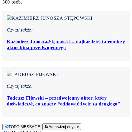
300 osób.
Czytaj także:
Kazimierz Junosza-Stępowski – najbardziej tajemniczy
aktor kina przedwojennego
Czytaj także:
Tadeusz Fijewski – przedwojenny aktor, który
doświadczył, co znaczy “oddawać życie za drugiego”
TODO MESSAGE
Archiwizuj artykuł