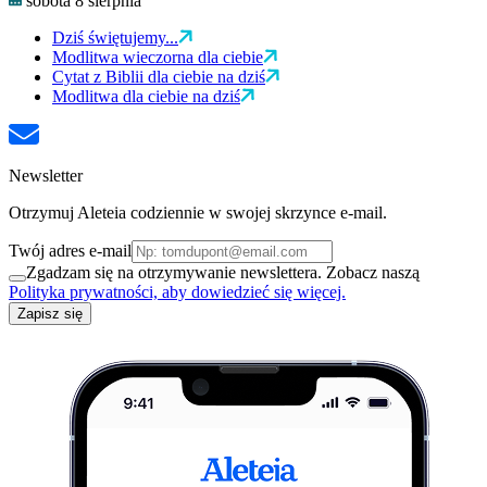
sobota 8 sierpnia
Dziś świętujemy...
Modlitwa wieczorna dla ciebie
Cytat z Biblii dla ciebie na dziś
Modlitwa dla ciebie na dziś
Newsletter
Otrzymuj Aleteia codziennie w swojej skrzynce e-mail.
Twój adres e-mail
Zgadzam się na otrzymywanie newslettera. Zobacz naszą
Polityka prywatności, aby dowiedzieć się więcej.
Zapisz się