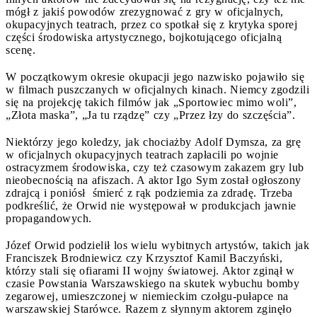
mógł z jakiś powodów zrezygnować z gry w oficjalnych,
okupacyjnych teatrach, przez co spotkał się z krytyka sporej
części środowiska artystycznego, bojkotującego oficjalną
scenę.
W początkowym okresie okupacji jego nazwisko pojawiło się
w filmach puszczanych w oficjalnych kinach. Niemcy zgodzili
się na projekcję takich filmów jak „Sportowiec mimo woli”,
„Złota maska”, „Ja tu rządzę” czy „Przez łzy do szczęścia”.
Niektórzy jego koledzy, jak chociażby Adolf Dymsza, za grę
w oficjalnych okupacyjnych teatrach zapłacili po wojnie
ostracyzmem środowiska, czy też czasowym zakazem gry lub
nieobecnością na afiszach. A aktor Igo Sym został ogłoszony
zdrajcą i poniósł śmierć z rąk podziemia za zdradę. Trzeba
podkreślić, że Orwid nie występował w produkcjach jawnie
propagandowych.
Józef Orwid podzielił los wielu wybitnych artystów, takich jak
Franciszek Brodniewicz czy Krzysztof Kamil Baczyński,
którzy stali się ofiarami II wojny światowej. Aktor zginął w
czasie Powstania Warszawskiego na skutek wybuchu bomby
zegarowej, umieszczonej w niemieckim czołgu-pułapce na
warszawskiej Starówce. Razem z słynnym aktorem zginęło