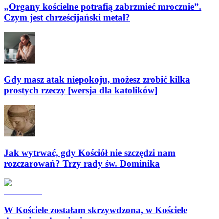
„Organy kościelne potrafią zabrzmieć mrocznie”.
Czym jest chrześcijański metal?
Gdy masz atak niepokoju, możesz zrobić kilka
prostych rzeczy [wersja dla katolików]
Jak wytrwać, gdy Kościół nie szczędzi nam
rozczarowań? Trzy rady św. Dominika
W Kościele zostałam skrzywdzona, w Kościele