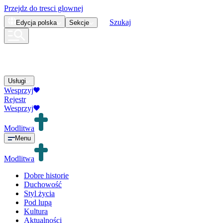
Przejdz do tresci glownej
Szukaj
Edycja
polska
Sekcje
Usługi
Wesprzyj
Rejestr
Wesprzyj
Modlitwa
Menu
Modlitwa
Dobre historie
Duchowość
Styl życia
Pod lupą
Kultura
Aktualności