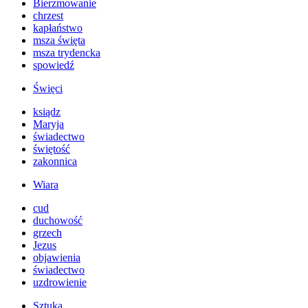
Bierzmowanie
chrzest
kapłaństwo
msza święta
msza trydencka
spowiedź
Święci
ksiądz
Maryja
świadectwo
świętość
zakonnica
Wiara
cud
duchowość
grzech
Jezus
objawienia
świadectwo
uzdrowienie
Sztuka