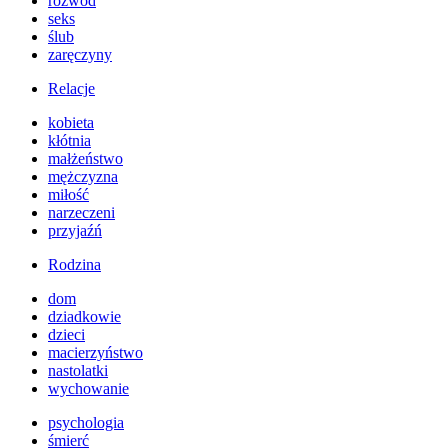
rozwód
seks
ślub
zaręczyny
Relacje
kobieta
kłótnia
małżeństwo
mężczyzna
miłość
narzeczeni
przyjaźń
Rodzina
dom
dziadkowie
dzieci
macierzyństwo
nastolatki
wychowanie
psychologia
śmierć