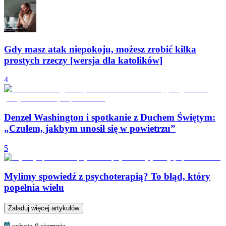
Gdy masz atak niepokoju, możesz zrobić kilka
prostych rzeczy [wersja dla katolików]
4
Denzel Washington i spotkanie z Duchem Świętym:
„Czułem, jakbym unosił się w powietrzu”
5
Mylimy spowiedź z psychoterapią? To błąd, który
popełnia wielu
Załaduj więcej artykułów