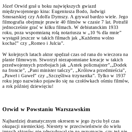
Józef Orwid grał u boku największych gwiazd
międzywojennego kina: Eugeniusza Bodo, Jadwigi
Smosarskiej czy Adolfa Dymszy. A grywał bardzo wiele. Jego
filmografia obejmuje prawie 40 filmów w czasie 7 lat. Potrafił
jednocześnie grać w kilku filmach. W debiutanckim 1933
roku, poza wspomnianą rolą notariusza w „10 % dla mnie”
wystąpił jeszcze w takich filmach jak „Każdemu wolno
kochać” czy „Romeo i Julcia”.
W kolejnych latach aktor spędzał czas od rana do wieczora na
planie filmowym. Stworzył niezapomniane kreacje w takich
przedwojennych przebojach jak „Antek policmajster”,„Dodek
na froncie”, „Pani minister tańczy”, „Królowa przedmieścia”,
„Paweł i Gaweł” czy „Szczęśliwa trzynastka”. Tylko w 1937
roku jego nazwisko pojawiło się na czołówkach ośmiu filmów,
a rok później dziewięciu!
Orwid w Powstaniu Warszawskim
Najbardziej dramatycznym okresem w jego życiu był czas
okupacji niemieckiej. Niestety w przeciwieństwie do wielu
innych aktorów nie zdecydował się na rezygnację, czy też nie