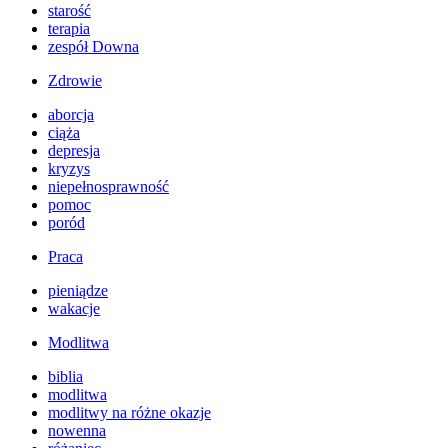
starość
terapia
zespół Downa
Zdrowie
aborcja
ciąża
depresja
kryzys
niepełnosprawność
pomoc
poród
Praca
pieniądze
wakacje
Modlitwa
biblia
modlitwa
modlitwy na różne okazje
nowenna