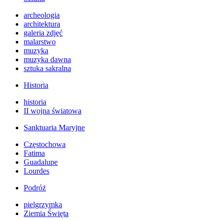
archeologia
architektura
galeria zdjęć
malarstwo
muzyka
muzyka dawna
sztuka sakralna
Historia
historia
II wojna światowa
Sanktuaria Maryjne
Częstochowa
Fatima
Guadalupe
Lourdes
Podróż
pielgrzymka
Ziemia Święta