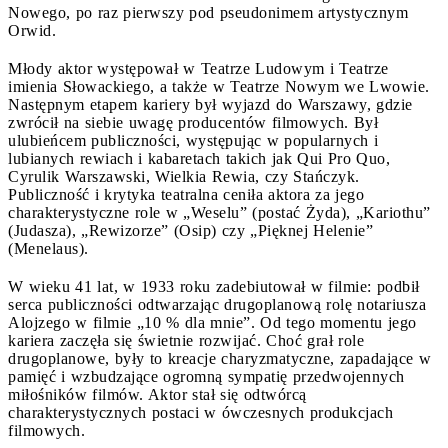
Nowego, po raz pierwszy pod pseudonimem artystycznym
Orwid.
Młody aktor występował w Teatrze Ludowym i Teatrze
imienia Słowackiego, a także w Teatrze Nowym we Lwowie.
Następnym etapem kariery był wyjazd do Warszawy, gdzie
zwrócił na siebie uwagę producentów filmowych. Był
ulubieńcem publiczności, występując w popularnych i
lubianych rewiach i kabaretach takich jak Qui Pro Quo,
Cyrulik Warszawski, Wielkia Rewia, czy Stańczyk.
Publiczność i krytyka teatralna ceniła aktora za jego
charakterystyczne role w „Weselu” (postać Żyda), „Kariothu”
(Judasza), „Rewizorze” (Osip) czy „Pięknej Helenie”
(Menelaus).
W wieku 41 lat, w 1933 roku zadebiutował w filmie: podbił
serca publiczności odtwarzając drugoplanową rolę notariusza
Alojzego w filmie „10 % dla mnie”. Od tego momentu jego
kariera zaczęła się świetnie rozwijać. Choć grał role
drugoplanowe, były to kreacje charyzmatyczne, zapadające w
pamięć i wzbudzające ogromną sympatię przedwojennych
miłośników filmów. Aktor stał się odtwórcą
charakterystycznych postaci w ówczesnych produkcjach
filmowych.