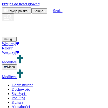
Przejdz do tresci glownej
Szukaj
Edycja
polska
Sekcje
Usługi
Wesprzyj
Rejestr
Wesprzyj
Modlitwa
Menu
Modlitwa
Dobre historie
Duchowość
Styl życia
Pod lupą
Kultura
Aktualności