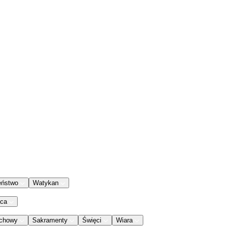
eństwo
Watykan
aca
chowy
Sakramenty
Święci
Wiara