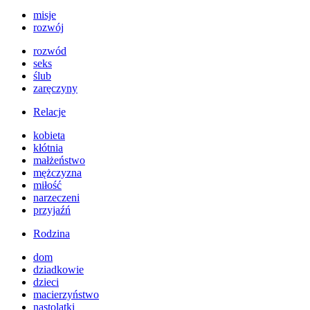
misje
rozwój
rozwód
seks
ślub
zaręczyny
Relacje
kobieta
kłótnia
małżeństwo
mężczyzna
miłość
narzeczeni
przyjaźń
Rodzina
dom
dziadkowie
dzieci
macierzyństwo
nastolatki