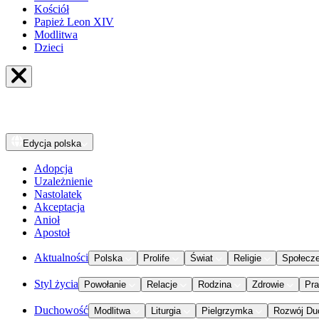
Kościół
Papież Leon XIV
Modlitwa
Dzieci
Edycja
polska
Adopcja
Uzależnienie
Nastolatek
Akceptacja
Anioł
Apostoł
Aktualności
Polska
Prolife
Świat
Religie
Społecz
Styl życia
Powołanie
Relacje
Rodzina
Zdrowie
Pr
Duchowość
Modlitwa
Liturgia
Pielgrzymka
Rozwój Du