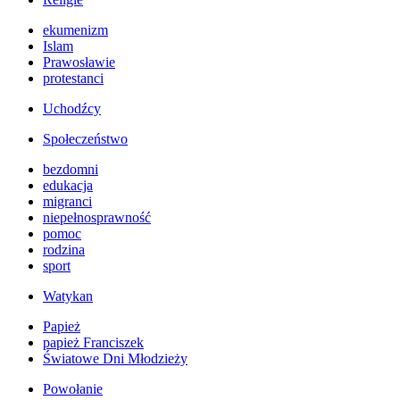
ekumenizm
Islam
Prawosławie
protestanci
Uchodźcy
Społeczeństwo
bezdomni
edukacja
migranci
niepełnosprawność
pomoc
rodzina
sport
Watykan
Papież
papież Franciszek
Światowe Dni Młodzieży
Powołanie