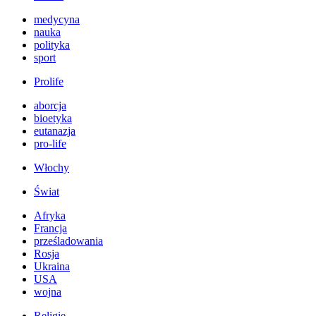
medycyna
nauka
polityka
sport
Prolife
aborcja
bioetyka
eutanazja
pro-life
Włochy
Świat
Afryka
Francja
prześladowania
Rosja
Ukraina
USA
wojna
Religie