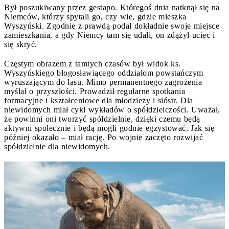
Był poszukiwany przez gestapo. Któregoś dnia natknął się na
Niemców, którzy spytali go, czy wie, gdzie mieszka
Wyszyński. Zgodnie z prawdą podał dokładnie swoje miejsce
zamieszkania, a gdy Niemcy tam się udali, on zdążył uciec i
się skryć.
Częstym obrazem z tamtych czasów był widok ks.
Wyszyńskiego błogosławiącego oddziałom powstańczym
wyruszającym do lasu. Mimo permanentnego zagrożenia
myślał o przyszłości. Prowadził regularne spotkania
formacyjne i kształceniowe dla młodzieży i sióstr. Dla
niewidomych miał cykl wykładów o spółdzielczości. Uważał,
że powinni oni tworzyć spółdzielnie, dzięki czemu będą
aktywni społecznie i będą mogli godnie egzystować. Jak się
później okazało – miał rację. Po wojnie zaczęto rozwijać
spółdzielnie dla niewidomych.