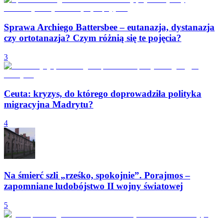
Sprawa Archiego Battersbee – eutanazja, dystanazja
czy ortotanazja? Czym różnią się te pojęcia?
3
Ceuta: kryzys, do którego doprowadziła polityka
migracyjna Madrytu?
4
Na śmierć szli „rześko, spokojnie”. Porajmos –
zapomniane ludobójstwo II wojny światowej
5