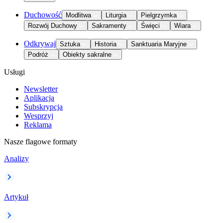
Duchowość
Modlitwa
Liturgia
Pielgrzymka
Rozwój Duchowy
Sakramenty
Święci
Wiara
Odkrywaj
Sztuka
Historia
Sanktuaria Maryjne
Podróż
Obiekty sakralne
Usługi
Newsletter
Aplikacja
Subskrypcja
Wesprzyj
Reklama
Nasze flagowe formaty
Analizy
Artykuł