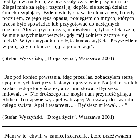
pod tym warunkiem, że przez cały czas będę przy nim stał.
Złapał mnie za rękę i trzymał ją, dopóki nie zaczął działać
środek usypiający. Byłem wtedy strasznie nieuczciwy, bo gdy
poczułem, że jego ręka opadła, pobiegłem do innych, których
trzeba było spowiadać lub przygotować do następnych
operacji. Aby zdążyć na czas, umówiłem się tylko z lekarzem,
że mnie natychmiast wezwie, gdy mój żołnierz zacznie się
budzić. W tym wypadku nie było innego wyjścia. Przyszedłem
w porę, gdy on budził się już po operacji”.
(Stefan Wyszyński, „Droga życia”, Warszawa 2001).
„Już pod koniec powstania, idąc przez las, zobaczyłem stertę
spopielonych kart przyniesionych przez wiatr. Na jednej z nich
został niedopalony środek, a na nim słowa: «Będziesz
miłował…». Nic droższego nie mogła nam przynieść ginąca
Stolica. To najświętszy apel walczącej Warszawy do nas i do
całego świata. Apel i testament… «Będziesz miłował…».”
(Stefan Wyszyński, „Droga życia”, Warszawa 2001).
„Mam w tej chwili w pamięci zdarzenie, które przeżywałem