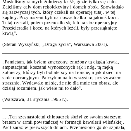
Musieliśmy rannych żołnierzy kłaść, gdzie tylko się dało.
Zajęliśmy cały dom rekolekcyjny i domek obok. Spowiadało
się zazwyczaj tych, który czekali na operację tutaj, w tej
kaplicy. Przynoszeni byli na noszach albo na jakimś kocu.
Tutaj czekali, potem przenosiło się ich na stół operacyjny.
Prześcieradła i koce, na których leżeli, były przesiąknięte
krwią”.
(Stefan Wyszyński, „Droga życia”, Warszawa 2001).
„Pamiętam, jak byłem zmęczony, znużony tą ciągłą krwią,
amputacjami, koszami wynoszonych rąk i nóg, tą męką
żołnierzy, którzy byli bohaterscy na froncie, a jak dzieci na
stole operacyjnym. Patrzyłem na to wszystko, przeżywałem
strasznie. Wydawało mi się, że nie dla mnie ten obraz, ale
dzisiaj rozumiem, jak wiele mi to dało”.
(Warszawa, 31 stycznia 1965 r.).
„…Ten szesnastoletni chłopaczek służył ze swoim starszym
bratem w armii powstańczej w formacji kawalerii wileńskiej.
Padł zaraz w pierwszych dniach. Przeniesiono go do szpitala,