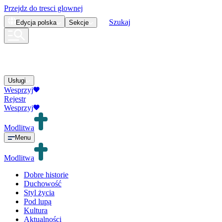
Przejdz do tresci glownej
Szukaj
Edycja
polska
Sekcje
Usługi
Wesprzyj
Rejestr
Wesprzyj
Modlitwa
Menu
Modlitwa
Dobre historie
Duchowość
Styl życia
Pod lupą
Kultura
Aktualności