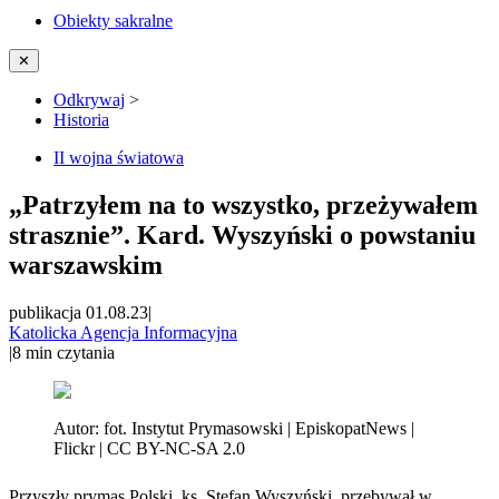
Obiekty sakralne
✕
Odkrywaj
>
Historia
II wojna światowa
„Patrzyłem na to wszystko, przeżywałem
strasznie”. Kard. Wyszyński o powstaniu
warszawskim
publikacja 01.08.23
|
Katolicka Agencja Informacyjna
|
8
min czytania
Autor:
fot. Instytut Prymasowski | EpiskopatNews |
Flickr | CC BY-NC-SA 2.0
Przyszły prymas Polski, ks. Stefan Wyszyński, przebywał w