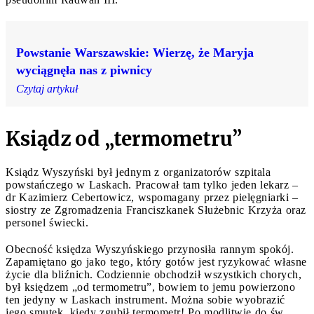
Powstanie Warszawskie: Wierzę, że Maryja
wyciągnęła nas z piwnicy
Czytaj artykuł
Ksiądz od „termometru”
Ksiądz Wyszyński był jednym z organizatorów szpitala
powstańczego w Laskach. Pracował tam tylko jeden lekarz –
dr Kazimierz Cebertowicz, wspomagany przez pielęgniarki –
siostry ze Zgromadzenia Franciszkanek Służebnic Krzyża oraz
personel świecki.
Obecność księdza Wyszyńskiego przynosiła rannym spokój.
Zapamiętano go jako tego, który gotów jest ryzykować własne
życie dla bliźnich. Codziennie obchodził wszystkich chorych,
był księdzem „od termometru”, bowiem to jemu powierzono
ten jedyny w Laskach instrument. Można sobie wyobrazić
jego smutek, kiedy zgubił termometr! Po modlitwie do św.