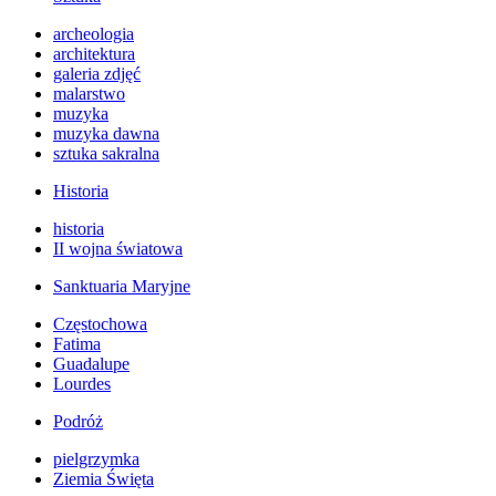
archeologia
architektura
galeria zdjęć
malarstwo
muzyka
muzyka dawna
sztuka sakralna
Historia
historia
II wojna światowa
Sanktuaria Maryjne
Częstochowa
Fatima
Guadalupe
Lourdes
Podróż
pielgrzymka
Ziemia Święta