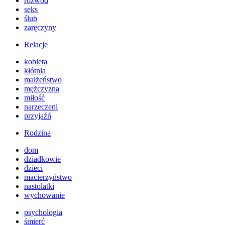
rozwód
seks
ślub
zaręczyny
Relacje
kobieta
kłótnia
małżeństwo
mężczyzna
miłość
narzeczeni
przyjaźń
Rodzina
dom
dziadkowie
dzieci
macierzyństwo
nastolatki
wychowanie
psychologia
śmierć