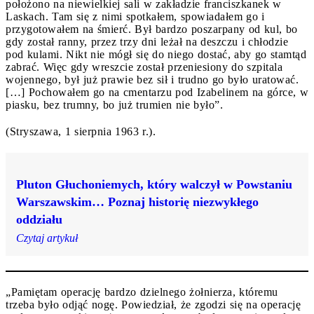
położono na niewielkiej sali w zakładzie franciszkanek w
Laskach. Tam się z nimi spotkałem, spowiadałem go i
przygotowałem na śmierć. Był bardzo poszarpany od kul, bo
gdy został ranny, przez trzy dni leżał na deszczu i chłodzie
pod kulami. Nikt nie mógł się do niego dostać, aby go stamtąd
zabrać. Więc gdy wreszcie został przeniesiony do szpitala
wojennego, był już prawie bez sił i trudno go było uratować.
[…] Pochowałem go na cmentarzu pod Izabelinem na górce, w
piasku, bez trumny, bo już trumien nie było”.
(Stryszawa, 1 sierpnia 1963 r.).
Pluton Głuchoniemych, który walczył w Powstaniu
Warszawskim… Poznaj historię niezwykłego
oddziału
Czytaj artykuł
„Pamiętam operację bardzo dzielnego żołnierza, któremu
trzeba było odjąć nogę. Powiedział, że zgodzi się na operację