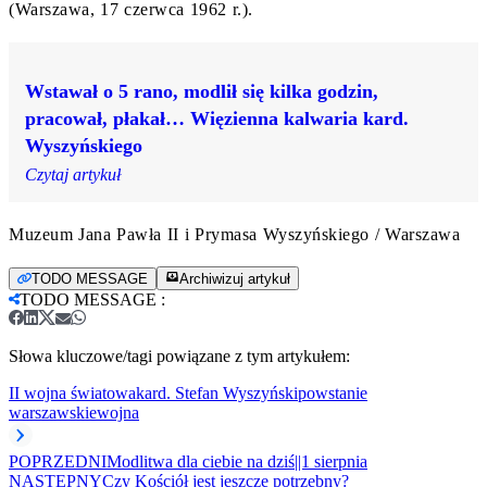
(Warszawa, 17 czerwca 1962 r.).
Wstawał o 5 rano, modlił się kilka godzin,
pracował, płakał… Więzienna kalwaria kard.
Wyszyńskiego
Czytaj artykuł
Muzeum Jana Pawła II i Prymasa Wyszyńskiego / Warszawa
TODO MESSAGE
Archiwizuj artykuł
TODO MESSAGE
:
Słowa kluczowe/tagi powiązane z tym artykułem:
II wojna światowa
kard. Stefan Wyszyński
powstanie
warszawskie
wojna
POPRZEDNI
Modlitwa dla ciebie na dziś||1 sierpnia
NASTĘPNY
Czy Kościół jest jeszcze potrzebny?