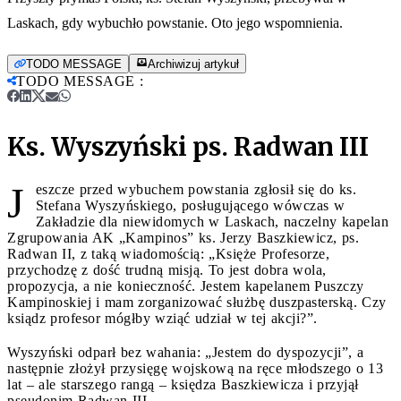
Laskach, gdy wybuchło powstanie. Oto jego wspomnienia.
TODO MESSAGE
Archiwizuj artykuł
TODO MESSAGE
:
Ks. Wyszyński ps. Radwan III
J
eszcze przed wybuchem powstania zgłosił się do ks.
Stefana Wyszyńskiego, posługującego wówczas w
Zakładzie dla niewidomych w Laskach, naczelny kapelan
Zgrupowania AK „Kampinos” ks. Jerzy Baszkiewicz, ps.
Radwan II, z taką wiadomością: „Księże Profesorze,
przychodzę z dość trudną misją. To jest dobra wola,
propozycja, a nie konieczność. Jestem kapelanem Puszczy
Kampinoskiej i mam zorganizować służbę duszpasterską. Czy
ksiądz profesor mógłby wziąć udział w tej akcji?”.
Wyszyński odparł bez wahania: „Jestem do dyspozycji”, a
następnie złożył przysięgę wojskową na ręce młodszego o 13
lat – ale starszego rangą – księdza Baszkiewicza i przyjął
pseudonim Radwan III.