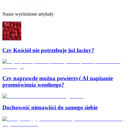
Nasze wyróżnione artykuły
Czy Kościół nie potrzebuje już łaciny?
Czy naprawdę można powierzyć AI napisanie
przemówienia weselnego?
Duchowość nienawiści do samego siebie