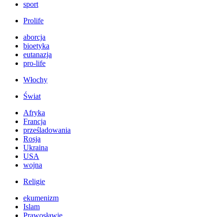
sport
Prolife
aborcja
bioetyka
eutanazja
pro-life
Włochy
Świat
Afryka
Francja
prześladowania
Rosja
Ukraina
USA
wojna
Religie
ekumenizm
Islam
Prawosławie