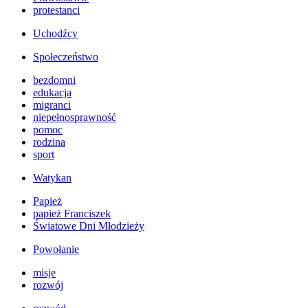
protestanci
Uchodźcy
Społeczeństwo
bezdomni
edukacja
migranci
niepełnosprawność
pomoc
rodzina
sport
Watykan
Papież
papież Franciszek
Światowe Dni Młodzieży
Powołanie
misje
rozwój