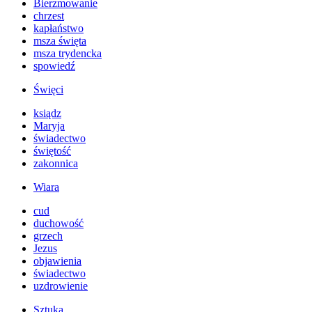
Bierzmowanie
chrzest
kapłaństwo
msza święta
msza trydencka
spowiedź
Święci
ksiądz
Maryja
świadectwo
świętość
zakonnica
Wiara
cud
duchowość
grzech
Jezus
objawienia
świadectwo
uzdrowienie
Sztuka