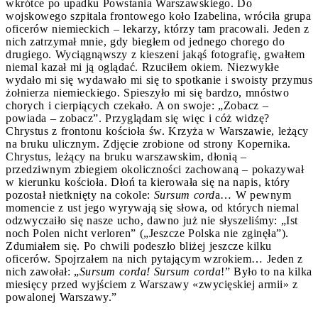
wkrótce po upadku Powstania Warszawskiego. Do
wojskowego szpitala frontowego koło Izabelina, wróciła grupa
oficerów niemieckich – lekarzy, którzy tam pracowali. Jeden z
nich zatrzymał mnie, gdy biegłem od jednego chorego do
drugiego. Wyciągnąwszy z kieszeni jakąś fotografię, gwałtem
niemal kazał mi ją oglądać. Rzuciłem okiem. Niezwykłe
wydało mi się wydawało mi się to spotkanie i swoisty przymus
żołnierza niemieckiego. Spieszyło mi się bardzo, mnóstwo
chorych i cierpiących czekało. A on swoje: „Zobacz –
powiada – zobacz”. Przyglądam się więc i cóż widzę?
Chrystus z frontonu kościoła św. Krzyża w Warszawie, leżący
na bruku ulicznym. Zdjęcie zrobione od strony Kopernika.
Chrystus, leżący na bruku warszawskim, dłonią –
przedziwnym zbiegiem okoliczności zachowaną – pokazywał
w kierunku kościoła. Dłoń ta kierowała się na napis, który
pozostał nietknięty na cokole:
Sursum cord
a… W pewnym
momencie z ust jego wyrywają się słowa, od których niemal
odzwyczaiło się nasze ucho, dawno już nie słyszeliśmy: „Ist
noch Polen nicht verloren” („Jeszcze Polska nie zginęła”).
Zdumiałem się. Po chwili podeszło bliżej jeszcze kilku
oficerów. Spojrzałem na nich pytającym wzrokiem… Jeden z
nich zawołał: „
Sursum corda! Sursum corda
!” Było to na kilka
miesięcy przed wyjściem z Warszawy «zwycięskiej armii» z
powalonej Warszawy.”