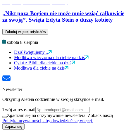
„Nikt poza Bogiem nie może mnie wziąć całkowicie
za swoją”. Święta Edyta Stein o duszy kobiety
Załaduj więcej artykułów
sobota 8 sierpnia
Dziś świętujemy...
Modlitwa wieczorna dla ciebie na dziś
Cytat z Biblii dla ciebie na dziś
Modlitwa dla ciebie na dziś
Newsletter
Otrzymuj Aleteia codziennie w swojej skrzynce e-mail.
Twój adres e-mail
Zgadzam się na otrzymywanie newslettera. Zobacz naszą
Polityka prywatności, aby dowiedzieć się więcej.
Zapisz się