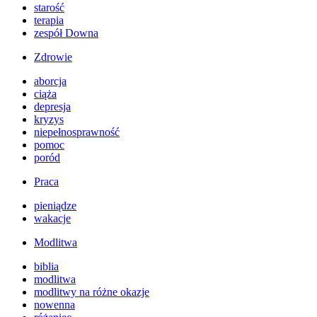
starość
terapia
zespół Downa
Zdrowie
aborcja
ciąża
depresja
kryzys
niepełnosprawność
pomoc
poród
Praca
pieniądze
wakacje
Modlitwa
biblia
modlitwa
modlitwy na różne okazje
nowenna