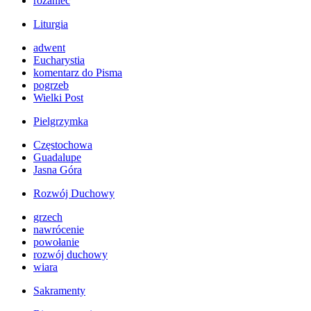
różaniec
Liturgia
adwent
Eucharystia
komentarz do Pisma
pogrzeb
Wielki Post
Pielgrzymka
Częstochowa
Guadalupe
Jasna Góra
Rozwój Duchowy
grzech
nawrócenie
powołanie
rozwój duchowy
wiara
Sakramenty