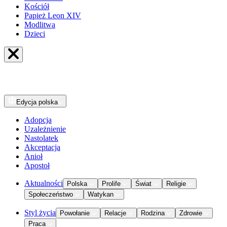
Kościół
Papież Leon XIV
Modlitwa
Dzieci
Edycja
polska
Adopcja
Uzależnienie
Nastolatek
Akceptacja
Anioł
Apostoł
Aktualności
Polska
Prolife
Świat
Religie
Społeczeństwo
Watykan
Styl życia
Powołanie
Relacje
Rodzina
Zdrowie
Praca