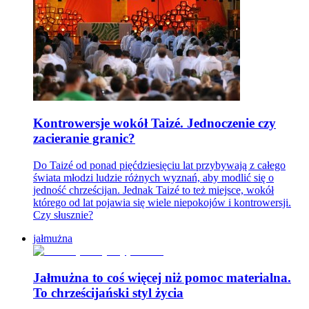
Kontrowersje wokół Taizé. Jednoczenie czy
zacieranie granic?
Do Taizé od ponad pięćdziesięciu lat przybywają z całego
świata młodzi ludzie różnych wyznań, aby modlić się o
jedność chrześcijan. Jednak Taizé to też miejsce, wokół
którego od lat pojawia się wiele niepokojów i kontrowersji.
Czy słusznie?
jałmużna
Jałmużna to coś więcej niż pomoc materialna.
To chrześcijański styl życia