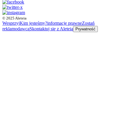
© 2025 Aleteia
Wesprzyj
Kim jesteśmy?
informacje prawne
Zostań
reklamodawcą
Skontaktuj się z Aleteią
Prywatność