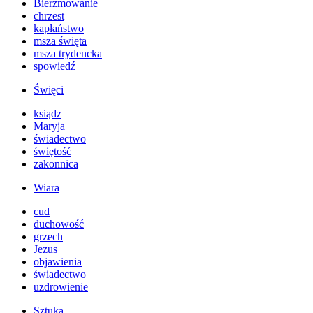
Bierzmowanie
chrzest
kapłaństwo
msza święta
msza trydencka
spowiedź
Święci
ksiądz
Maryja
świadectwo
świętość
zakonnica
Wiara
cud
duchowość
grzech
Jezus
objawienia
świadectwo
uzdrowienie
Sztuka