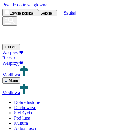
Przejdz do tresci glownej
Szukaj
Edycja
polska
Sekcje
Usługi
Wesprzyj
Rejestr
Wesprzyj
Modlitwa
Menu
Modlitwa
Dobre historie
Duchowość
Styl życia
Pod lupą
Kultura
Aktualności