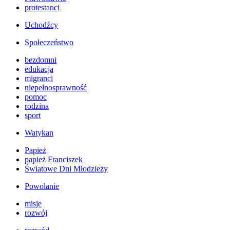
protestanci
Uchodźcy
Społeczeństwo
bezdomni
edukacja
migranci
niepełnosprawność
pomoc
rodzina
sport
Watykan
Papież
papież Franciszek
Światowe Dni Młodzieży
Powołanie
misje
rozwój