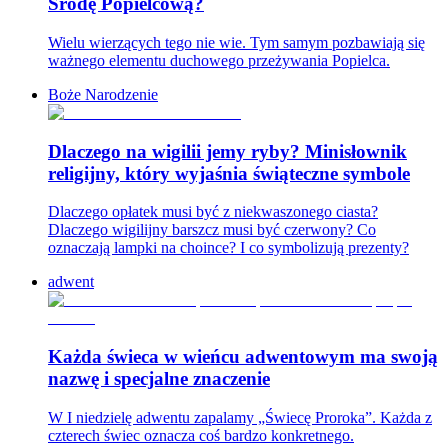
Środę Popielcową?
Wielu wierzących tego nie wie. Tym samym pozbawiają się
ważnego elementu duchowego przeżywania Popielca.
Boże Narodzenie
Dlaczego na wigilii jemy ryby? Minisłownik
religijny, który wyjaśnia świąteczne symbole
Dlaczego opłatek musi być z niekwaszonego ciasta?
Dlaczego wigilijny barszcz musi być czerwony? Co
oznaczają lampki na choince? I co symbolizują prezenty?
adwent
Każda świeca w wieńcu adwentowym ma swoją
nazwę i specjalne znaczenie
W I niedzielę adwentu zapalamy „Świecę Proroka”. Każda z
czterech świec oznacza coś bardzo konkretnego.