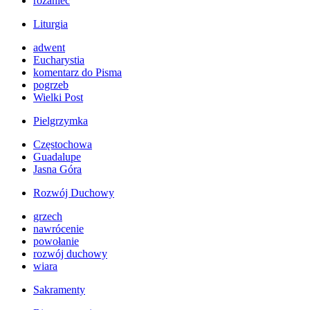
różaniec
Liturgia
adwent
Eucharystia
komentarz do Pisma
pogrzeb
Wielki Post
Pielgrzymka
Częstochowa
Guadalupe
Jasna Góra
Rozwój Duchowy
grzech
nawrócenie
powołanie
rozwój duchowy
wiara
Sakramenty