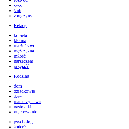
rozwód
seks
ślub
zaręczyny
Relacje
kobieta
kłótnia
małżeństwo
mężczyzna
miłość
narzeczeni
przyjaźń
Rodzina
dom
dziadkowie
dzieci
macierzyństwo
nastolatki
wychowanie
psychologia
śmierć