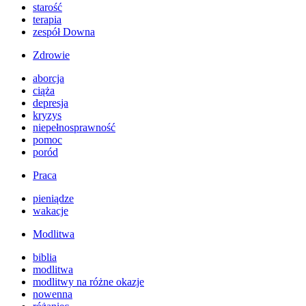
starość
terapia
zespół Downa
Zdrowie
aborcja
ciąża
depresja
kryzys
niepełnosprawność
pomoc
poród
Praca
pieniądze
wakacje
Modlitwa
biblia
modlitwa
modlitwy na różne okazje
nowenna