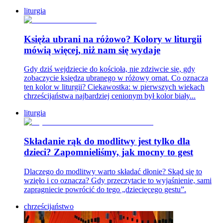
liturgia
Księża ubrani na różowo? Kolory w liturgii
mówią więcej, niż nam się wydaje
Gdy dziś wejdziecie do kościoła, nie zdziwcie się, gdy
zobaczycie księdza ubranego w różowy ornat. Co oznacza
ten kolor w liturgii? Ciekawostka: w pierwszych wiekach
chrześcijaństwa najbardziej cenionym był kolor biały...
liturgia
Składanie rąk do modlitwy jest tylko dla
dzieci? Zapomnieliśmy, jak mocny to gest
Dlaczego do modlitwy warto składać dłonie? Skąd się to
wzięło i co oznacza? Gdy przeczytacie to wyjaśnienie, sami
zapragniecie powrócić do tego „dziecięcego gestu”.
chrześcijaństwo