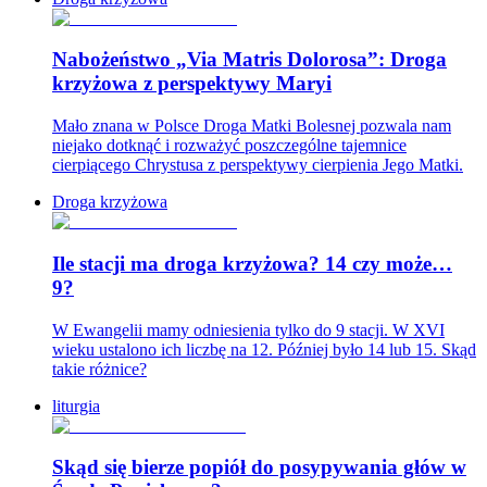
Nabożeństwo „Via Matris Dolorosa”: Droga
krzyżowa z perspektywy Maryi
Mało znana w Polsce Droga Matki Bolesnej pozwala nam
niejako dotknąć i rozważyć poszczególne tajemnice
cierpiącego Chrystusa z perspektywy cierpienia Jego Matki.
Droga krzyżowa
Ile stacji ma droga krzyżowa? 14 czy może…
9?
W Ewangelii mamy odniesienia tylko do 9 stacji. W XVI
wieku ustalono ich liczbę na 12. Później było 14 lub 15. Skąd
takie różnice?
liturgia
Skąd się bierze popiół do posypywania głów w