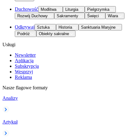
Duchowość
Modlitwa
Liturgia
Pielgrzymka
Rozwój Duchowy
Sakramenty
Święci
Wiara
Odkrywaj
Sztuka
Historia
Sanktuaria Maryjne
Podróż
Obiekty sakralne
Usługi
Newsletter
Aplikacja
Subskrypcja
Wesprzyj
Reklama
Nasze flagowe formaty
Analizy
Artykuł