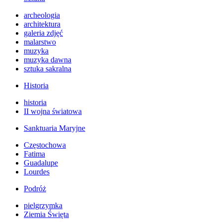
archeologia
architektura
galeria zdjęć
malarstwo
muzyka
muzyka dawna
sztuka sakralna
Historia
historia
II wojna światowa
Sanktuaria Maryjne
Częstochowa
Fatima
Guadalupe
Lourdes
Podróż
pielgrzymka
Ziemia Święta