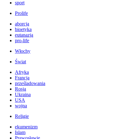
sport
Prolife
aborcja
bioetyka
eutanazja
pro-life
Włochy
Świat
Afryka
Francja
prześladowania
Rosja
Ukraina
USA
wojna
Religie
ekumenizm
Islam
Prawosławie