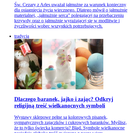
Św. Cezary z Arles uważał jałmużnę za warunek konieczny
dla osiągnięcia życia wiecznego. Dlatego mówił o jałmużnie
materialnej, „jałmużnie serca” polegającej na przebaczeniu
krzywdy oraz o jałmużnie wyrażającej się w modlitwie i
życzliwości wobec wszystkich potrzebujących.
tradycja
Dlaczego baranek, jajko i zając? Odkryj
religijną treść wielkanocnych symboli
Wystawy sklepowe pełne są kolorowych pisanek,
sympatycznych zajączków i cukrowych baranków. Myślisz,
że to tylko świecka komercja? Błąd. Symbole wielkanocne