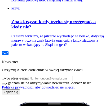
posiadają głęboką treść związaną z naszą wiarą.
krzyż
Znak krzyża: kiedy trzeba się przeżegnać, a
kiedy nie?
Czasami widzimy, że piłkarze wychodząc na boisko, dotykają
murawy i czynią znak krzyża oraz całują kciuk złączony z
palcem wskazującym. Skąd ten gest?
Newsletter
Otrzymuj Aleteia codziennie w swojej skrzynce e-mail.
Twój adres e-mail
Zgadzam się na otrzymywanie newslettera. Zobacz naszą
Polityka prywatności, aby dowiedzieć się więcej.
Zapisz się