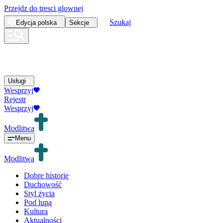
Przejdz do tresci glownej
Szukaj
Edycja
polska
Sekcje
Usługi
Wesprzyj
Rejestr
Wesprzyj
Modlitwa
Menu
Modlitwa
Dobre historie
Duchowość
Styl życia
Pod lupą
Kultura
Aktualności