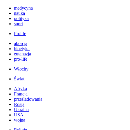
medycyna
nauka
polityka
sport
Prolife
aborcja
bioetyka
eutanazja
pro-life
Włochy
Świat
Afryka
Francja
prześladowania
Rosja
Ukraina
USA
wojna
Religie