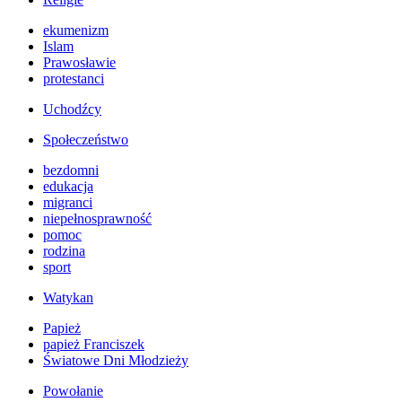
ekumenizm
Islam
Prawosławie
protestanci
Uchodźcy
Społeczeństwo
bezdomni
edukacja
migranci
niepełnosprawność
pomoc
rodzina
sport
Watykan
Papież
papież Franciszek
Światowe Dni Młodzieży
Powołanie