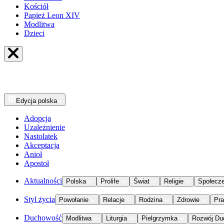
Kościół
Papież Leon XIV
Modlitwa
Dzieci
Edycja
polska
Adopcja
Uzależnienie
Nastolatek
Akceptacja
Anioł
Apostoł
Aktualności
Polska
Prolife
Świat
Religie
Społecz
Styl życia
Powołanie
Relacje
Rodzina
Zdrowie
Pr
Duchowość
Modlitwa
Liturgia
Pielgrzymka
Rozwój Du