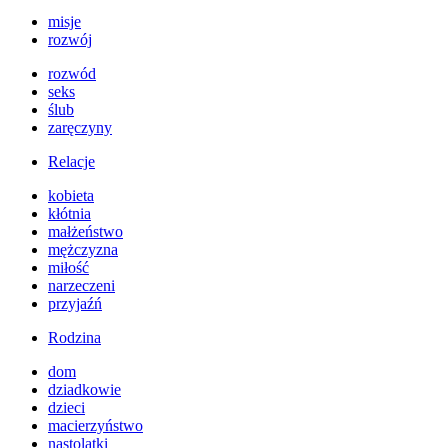
misje
rozwój
rozwód
seks
ślub
zaręczyny
Relacje
kobieta
kłótnia
małżeństwo
mężczyzna
miłość
narzeczeni
przyjaźń
Rodzina
dom
dziadkowie
dzieci
macierzyństwo
nastolatki