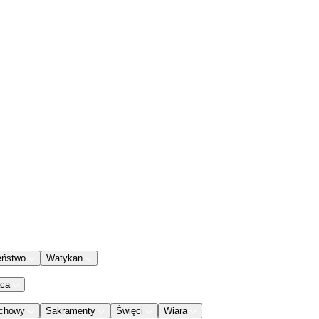
eństwo
Watykan
aca
chowy
Sakramenty
Święci
Wiara