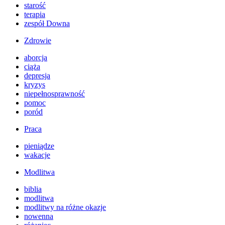
starość
terapia
zespół Downa
Zdrowie
aborcja
ciąża
depresja
kryzys
niepełnosprawność
pomoc
poród
Praca
pieniądze
wakacje
Modlitwa
biblia
modlitwa
modlitwy na różne okazje
nowenna