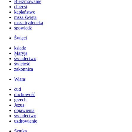
Bierzmowanie
chrzest
kapłaństwo
msza święta
msza trydencka
spowiedź
Święci
ksiądz
Maryja
świadectwo
świętość
zakonnica
Wiara
cud
duchowość
grzech
Jezus
objawienia
świadectwo
uzdrowienie
Sztuka