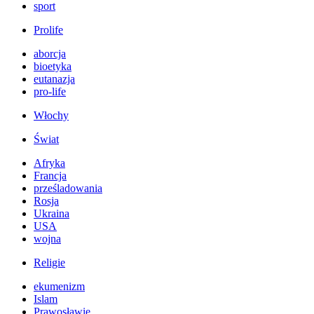
sport
Prolife
aborcja
bioetyka
eutanazja
pro-life
Włochy
Świat
Afryka
Francja
prześladowania
Rosja
Ukraina
USA
wojna
Religie
ekumenizm
Islam
Prawosławie