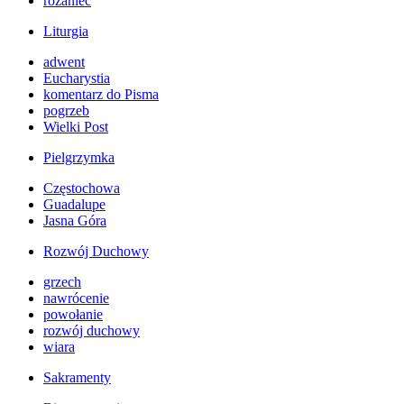
różaniec
Liturgia
adwent
Eucharystia
komentarz do Pisma
pogrzeb
Wielki Post
Pielgrzymka
Częstochowa
Guadalupe
Jasna Góra
Rozwój Duchowy
grzech
nawrócenie
powołanie
rozwój duchowy
wiara
Sakramenty