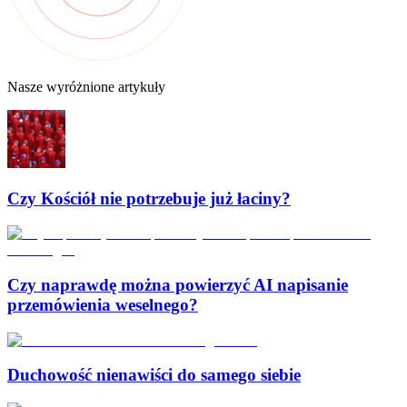
Nasze wyróżnione artykuły
Czy Kościół nie potrzebuje już łaciny?
Czy naprawdę można powierzyć AI napisanie
przemówienia weselnego?
Duchowość nienawiści do samego siebie