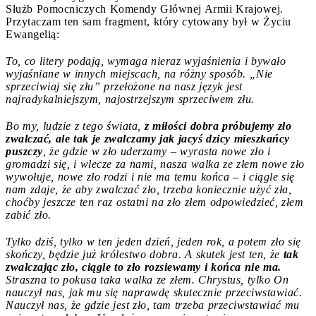
Służb Pomocniczych Komendy Głównej Armii Krajowej.
Przytaczam ten sam fragment, który cytowany był w Życiu
Ewangelią:
To, co litery podają, wymaga nieraz wyjaśnienia i bywało
wyjaśniane w innych miejscach, na różny sposób. „Nie
sprzeciwiaj się złu” przełożone na nasz język jest
najradykalniejszym, najostrzejszym sprzeciwem złu.
Bo my, ludzie z tego świata,
z miłości dobra próbujemy zło
zwalczać, ale tak je zwalczamy jak jacyś dzicy mieszkańcy
puszczy
, że gdzie w zło uderzamy – wyrasta nowe zło i
gromadzi się, i wlecze za nami, nasza walka ze złem nowe zło
wywołuje, nowe zło rodzi i nie ma temu końca – i ciągle się
nam zdaje, że aby zwalczać zło, trzeba koniecznie użyć zła,
choćby jeszcze ten raz ostatni na zło złem odpowiedzieć, złem
zabić zło.
Tylko dziś, tylko w ten jeden dzień, jeden rok, a potem zło się
skończy, będzie już królestwo dobra. A skutek jest ten, że
tak
zwalczając zło, ciągle to zło rozsiewamy i końca nie ma.
Straszna to pokusa taka walka ze złem. Chrystus, tylko On
nauczył nas, jak mu się naprawdę skutecznie przeciwstawiać.
Nauczył nas, że gdzie jest zło, tam trzeba przeciwstawiać mu