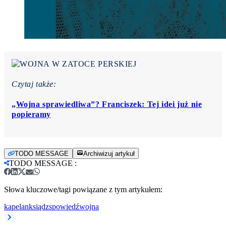
Czytaj także:
„Wojna sprawiedliwa”? Franciszek: Tej idei już nie
popieramy
TODO MESSAGE
Archiwizuj artykuł
TODO MESSAGE
:
Słowa kluczowe/tagi powiązane z tym artykułem:
kapelan
ksiądz
spowiedź
wojna