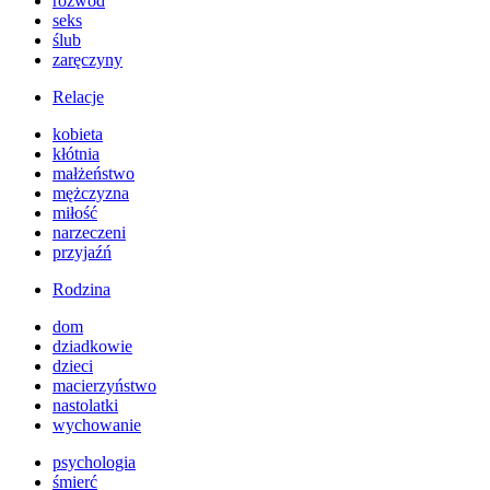
rozwód
seks
ślub
zaręczyny
Relacje
kobieta
kłótnia
małżeństwo
mężczyzna
miłość
narzeczeni
przyjaźń
Rodzina
dom
dziadkowie
dzieci
macierzyństwo
nastolatki
wychowanie
psychologia
śmierć