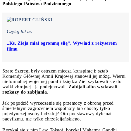
Polskiego Państwa Podziemnego
.
Czytaj także:
„Ks. Zieja miał ogromną siłę”. Wywiad z reżyserem
filmu
Szare Szeregi były ostrzem miecza konspiracji; sztab
Komendy Głównej Armii Krajowej stanowił jej mózg. Wierni
nieformalnej wojennej parafii księdza Ziei szykowali się do
walki zbrojnej i ją podejmowali.
Zabijali albo wydawali
rozkazy do zabijania
.
Jak pogodzić wyrzeczenie się przemocy z obroną przed
śmiertelnym zagrożeniem wspólnoty lub choćby tylko
pojedynczej osoby ludzkiej? Oto podstawowy dylemat
pacyfizmu, nie tylko chrześcijańskiego.
Borykał się z nim Lew Tołstoj, borykał Mahatma Gandhi,