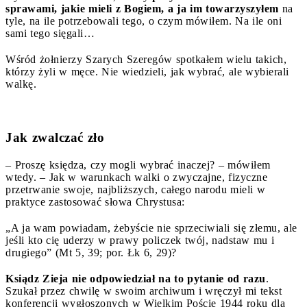
sprawami, jakie mieli z Bogiem, a ja im towarzyszyłem
na
tyle, na ile potrzebowali tego, o czym mówiłem. Na ile oni
sami tego sięgali…
Wśród żołnierzy Szarych Szeregów spotkałem wielu takich,
którzy żyli w męce. Nie wiedzieli, jak wybrać, ale wybierali
walkę.
Jak zwalczać zło
– Proszę księdza, czy mogli wybrać inaczej? – mówiłem
wtedy. – Jak w warunkach walki o zwyczajne, fizyczne
przetrwanie swoje, najbliższych, całego narodu mieli w
praktyce zastosować słowa Chrystusa:
„A ja wam powiadam, żebyście nie sprzeciwiali się złemu, ale
jeśli kto cię uderzy w prawy policzek twój, nadstaw mu i
drugiego” (Mt 5, 39; por. Łk 6, 29)?
Ksiądz Zieja nie odpowiedział na to pytanie od razu
.
Szukał przez chwilę w swoim archiwum i wręczył mi tekst
konferencji wygłoszonych w Wielkim Poście 1944 roku dla