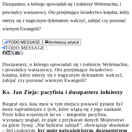
Duszpasterz, u którego spowiadali się i żołnierze Wehrmachtu, i
powstańcy warszawscy. Oto przejmujące świadectwo księdza, który
mierzy się z tragicznym dylematem: walczyć, zabijać czy pozostać
wiernym Ewangelii?
TODO MESSAGE
Archiwizuj artykuł
TODO MESSAGE
:
Duszpasterz, u którego spowiadali się i żołnierze Wehrmachtu,
i powstańcy warszawscy. Oto przejmujące świadectwo
księdza, który mierzy się z tragicznym dylematem: walczyć,
zabijać czy pozostać wiernym Ewangelii?
Ks. Jan Zieja: pacyfista i duszpasterz żołnierzy
Biograf ojca Jana musi w tym miejscu postawić pytanie być
może najtrudniejsze z tych, które wiążą się z jego naukami.
Przez kilka wojennych lat on – integralny pacyfista,
wyznający pogląd, że piąte z przykazań danych Mojżeszowi
na górze Synaj: „Nie będziesz zabijał!”, obowiązuje absolutnie
– był czołowym,
być może najważniejszym, duszpasterzem