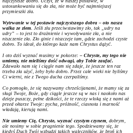
najczystsze dobro. Uczył, że w naszej postawie, w
ustosunkowaniu się do zła, nie może być najmniejszej
przymieszki zła.
Wytrwanie w tej postawie najczystszego dobra – oto nasza
walka ze złem
. Jeśli złu przeciwstawimy zło, tak „udry na
udry” – to jest to drażnienie i wywoływanie zła, a nie
niszczenie zła. Zło ginie i niszczeje tam, gdzie zachodzi czyste
dobro. To ideał, do którego każe nam Chrystus dążyć.
I oto dziś wyznać musimy w pokorze:
– Chryste, my tego nie
umiemy, nie mieliśmy dość odwagi, aby Tobie zaufać.
Zdawało nam się i ciągle nam się zdaje, że jeszcze ten raz
trzeba zła użyć, żeby było dobro. Przez całe wieki nie byliśmy
Ci wierni, nie z Twego ducha czerpaliśmy.
Co pomogło, że się nazywamy chrześcijanami, że mamy się za
sługi Twoje, Boże, gdy ciągle jeszcze są w nas i naokoło nas
dzieje puszczy, pełne dzikości, że te rzeczy wloką się z nami aż
przed ołtarze Twoje: pycha, próżność, ciasnota i marność
władają, kierują nami.
Nie umiemy Cię, Chryste, wyznać czystym czynem
, dobrym,
ale nosimy w sobie pragnienie tego. Spodziewamy się, że
kiedyś Duch Twój wzbudzi takich waleczników, że broń ich