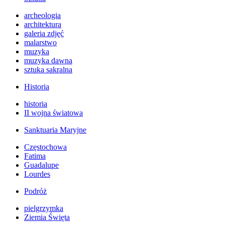
archeologia
architektura
galeria zdjęć
malarstwo
muzyka
muzyka dawna
sztuka sakralna
Historia
historia
II wojna światowa
Sanktuaria Maryjne
Częstochowa
Fatima
Guadalupe
Lourdes
Podróż
pielgrzymka
Ziemia Święta