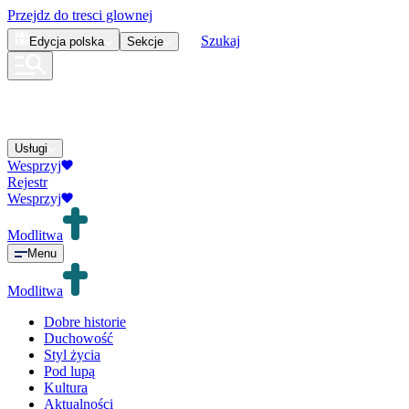
Przejdz do tresci glownej
Szukaj
Edycja
polska
Sekcje
Usługi
Wesprzyj
Rejestr
Wesprzyj
Modlitwa
Menu
Modlitwa
Dobre historie
Duchowość
Styl życia
Pod lupą
Kultura
Aktualności