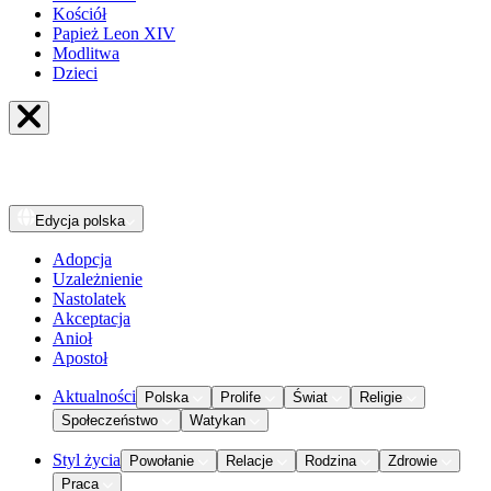
Kościół
Papież Leon XIV
Modlitwa
Dzieci
Edycja
polska
Adopcja
Uzależnienie
Nastolatek
Akceptacja
Anioł
Apostoł
Aktualności
Polska
Prolife
Świat
Religie
Społeczeństwo
Watykan
Styl życia
Powołanie
Relacje
Rodzina
Zdrowie
Praca