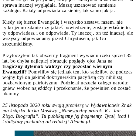
sprawa inaczej wyglądała. Muszę uszanować sumienie
każdego. Każdy odpowiada za siebie, tak samo jak ja.
Kiedy się bierze Ewangelię i wszystko zestawi razem, nie
tylko jedno zdanie czy jakieś powiedzenie, zostaje właśnie to:
ty odpowiadasz i on odpowiada. Ty inaczej, on też inaczej, ale
wszyscy odpowiadamy przed Chrystusem, jak Go
zrozumieliśmy.
Przytoczyłem tak obszerny fragment wywiadu rzeki sprzed 35
lat, bo chyba najlepiej obrazuje poglądy ojca Jana na
tragiczny dylemat: walczyć czy pozostać wiernym
Ewangelii?
Pomyliłby się jednak ten, kto sądziłby, że podczas
wojny był on jakimś doktrynerskim pacyfistą czy nihilistą
pozbawionym patriotyzmu. Podzielał uczucia całego narodu:
gniew wobec najeźdźcy i przekonanie, że powinien on zostać
ukarany.
25 listopada 2020 roku swoją premierę w Wydawnictwie Znak
ma książka Jacka Moskwy „Niewygodny prorok. Ks. Jan
Zieja. Biografia”. Tu publikujemy jej fragmenty. Tytuł, lead i
śródtytuły pochodzą od redakcji Aleteia.pl.