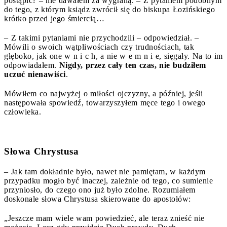
postąpić? – nie dawałem za wygraną. – Z pytaniem podobnym
do tego, z którym ksiądz zwrócił się do biskupa Łozińskiego
krótko przed jego śmiercią…
– Z takimi pytaniami nie przychodzili – odpowiedział. –
Mówili o swoich wątpliwościach czy trudnościach, tak
głęboko, jak one w n i c h, a nie w e m n i e, sięgały. Na to im
odpowiadałem.
Nigdy, przez cały ten czas, nie budziłem
uczuć nienawiści
.
Mówiłem co najwyżej o miłości ojczyzny, a później, jeśli
następowała spowiedź, towarzyszyłem męce tego i owego
człowieka.
Słowa Chrystusa
– Jak tam dokładnie było, nawet nie pamiętam, w każdym
przypadku mogło być inaczej, zależnie od tego, co sumienie
przyniosło, do czego ono już było zdolne. Rozumiałem
doskonale słowa Chrystusa skierowane do apostołów:
„Jeszcze mam wiele wam powiedzieć, ale teraz znieść nie