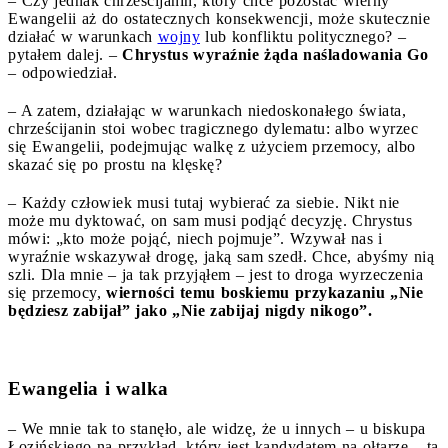
– Czy jednak chrześcijanin, który chce pozostać wierny
Ewangelii aż do ostatecznych konsekwencji, może skutecznie
działać w warunkach
wojny
lub konfliktu politycznego? –
pytałem dalej. –
Chrystus wyraźnie żąda naśladowania Go
– odpowiedział.
– A zatem, działając w warunkach niedoskonałego świata,
chrześcijanin stoi wobec tragicznego dylematu: albo wyrzec
się Ewangelii, podejmując walkę z użyciem przemocy, albo
skazać się po prostu na klęskę?
– Każdy człowiek musi tutaj wybierać za siebie. Nikt nie
może mu dyktować, on sam musi podjąć decyzję. Chrystus
mówi: „kto może pojąć, niech pojmuje”. Wzywał nas i
wyraźnie wskazywał drogę, jaką sam szedł. Chce, abyśmy nią
szli. Dla mnie – ja tak przyjąłem – jest to droga wyrzeczenia
się przemocy,
wierności temu boskiemu przykazaniu „Nie
będziesz zabijał” jako „Nie zabijaj nigdy nikogo”.
Ewangelia i walka
– We mnie tak to stanęło, ale widzę, że u innych – u biskupa
Łozińskiego na przykład, który jest kandydatem na ołtarze – ta