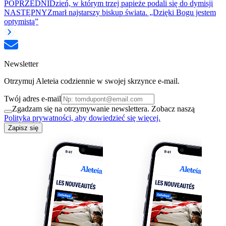
POPRZEDNI
Dzień, w którym trzej papieże podali się do dymisji
NASTĘPNY
Zmarł najstarszy biskup świata. „Dzięki Bogu jestem
optymistą”
Newsletter
Otrzymuj Aleteia codziennie w swojej skrzynce e-mail.
Twój adres e-mail
Zgadzam się na otrzymywanie newslettera. Zobacz naszą
Polityka prywatności, aby dowiedzieć się więcej.
Zapisz się