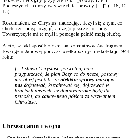
możecie. Lecz gdy przyjdzie Duch prawdy, Duch
Pocieszyciel, nauczy was wszelkiej prawdy […]” (J 16, 12–
13).
Rozumiałem, że Chrystus, nauczając, liczył się z tym, co
słuchacze mogą przyjąć, a czego jeszcze nie mogą.
Towarzyszyła mi ta myśl i pomagała pełnić moją służbę.
A oto, w jaki sposób ojciec Jan komentował ów fragment
Ewangelii Janowej podczas wielkopostnych rekolekcji 1944
roku:
[…] słowa Chrystusa pozwalają nam
przypuszczać, że plan Boży co do naszej postawy
moralnej jest taki, że
niektóre sprawy muszą w
nas dojrzewać
, kształtować się, dojrzewać w
braciach naszych, aż doprowadzone będą do
pełności, do całkowitego pójścia za wezwaniem
Chrystusa.
Chrześcijanin i wojna