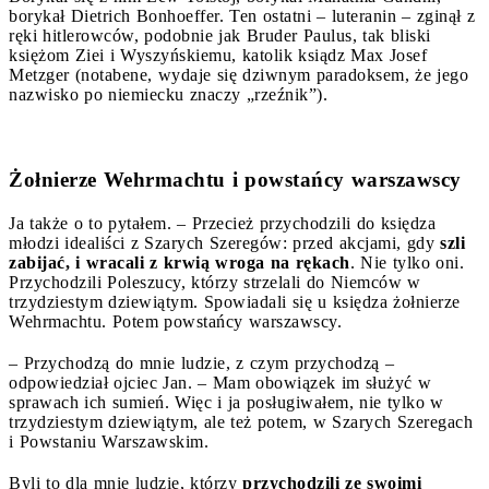
borykał Dietrich Bonhoeffer. Ten ostatni – luteranin – zginął z
ręki hitlerowców, podobnie jak Bruder Paulus, tak bliski
księżom Ziei i Wyszyńskiemu, katolik ksiądz Max Josef
Metzger (notabene, wydaje się dziwnym paradoksem, że jego
nazwisko po niemiecku znaczy „rzeźnik”).
Żołnierze Wehrmachtu i powstańcy warszawscy
Ja także o to pytałem. – Przecież przychodzili do księdza
młodzi idealiści z Szarych Szeregów: przed akcjami, gdy
szli
zabijać, i wracali z krwią wroga na rękach
. Nie tylko oni.
Przychodzili Poleszucy, którzy strzelali do Niemców w
trzydziestym dziewiątym. Spowiadali się u księdza żołnierze
Wehrmachtu. Potem powstańcy warszawscy.
– Przychodzą do mnie ludzie, z czym przychodzą –
odpowiedział ojciec Jan. – Mam obowiązek im służyć w
sprawach ich sumień. Więc i ja posługiwałem, nie tylko w
trzydziestym dziewiątym, ale też potem, w Szarych Szeregach
i Powstaniu Warszawskim.
Byli to dla mnie ludzie, którzy
przychodzili ze swoimi