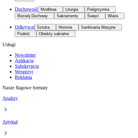
Duchowość
Modlitwa
Liturgia
Pielgrzymka
Rozwój Duchowy
Sakramenty
Święci
Wiara
Odkrywaj
Sztuka
Historia
Sanktuaria Maryjne
Podróż
Obiekty sakralne
Usługi
Newsletter
Aplikacja
Subskrypcja
Wesprzyj
Reklama
Nasze flagowe formaty
Analizy
Artykuł