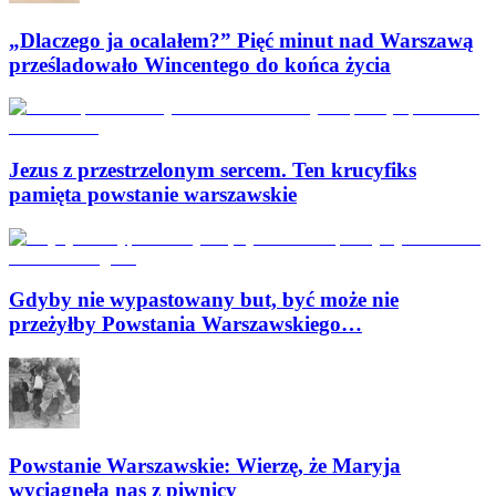
„Dlaczego ja ocalałem?” Pięć minut nad Warszawą
prześladowało Wincentego do końca życia
Jezus z przestrzelonym sercem. Ten krucyfiks
pamięta powstanie warszawskie
Gdyby nie wypastowany but, być może nie
przeżyłby Powstania Warszawskiego…
Powstanie Warszawskie: Wierzę, że Maryja
wyciągnęła nas z piwnicy