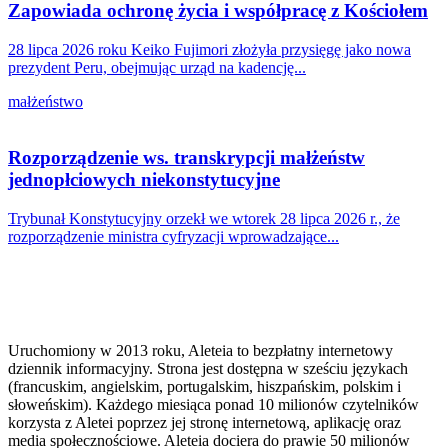
Zapowiada ochronę życia i współpracę z Kościołem
28 lipca 2026 roku Keiko Fujimori złożyła przysięgę jako nowa
prezydent Peru, obejmując urząd na kadencję...
małżeństwo
Rozporządzenie ws. transkrypcji małżeństw
jednopłciowych niekonstytucyjne
Trybunał Konstytucyjny orzekł we wtorek 28 lipca 2026 r., że
rozporządzenie ministra cyfryzacji wprowadzające...
Uruchomiony w 2013 roku, Aleteia to bezpłatny internetowy
dziennik informacyjny. Strona jest dostępna w sześciu językach
(francuskim, angielskim, portugalskim, hiszpańskim, polskim i
słoweńskim). Każdego miesiąca ponad 10 milionów czytelników
korzysta z Aletei poprzez jej stronę internetową, aplikację oraz
media społecznościowe. Aleteia dociera do prawie 50 milionów