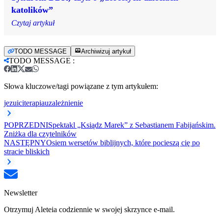
katolików”
Czytaj artykuł
TODO MESSAGE
Archiwizuj artykuł
TODO MESSAGE
:
Słowa kluczowe/tagi powiązane z tym artykułem:
jezuici
terapia
uzależnienie
POPRZEDNI
Spektakl „Ksiądz Marek” z Sebastianem Fabijańskim.
Zniżka dla czytelników
NASTĘPNY
Osiem wersetów biblijnych, które pocieszą cię po
stracie bliskich
Newsletter
Otrzymuj Aleteia codziennie w swojej skrzynce e-mail.