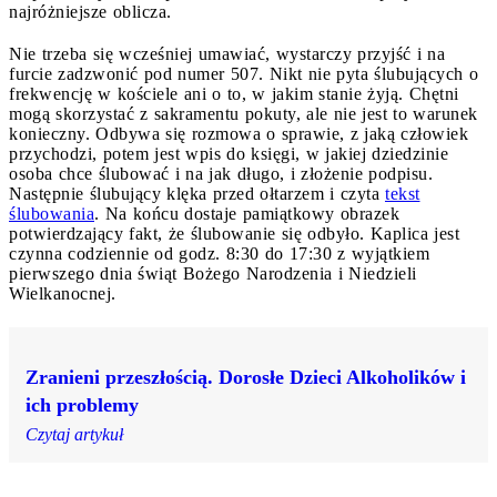
najróżniejsze oblicza.
Nie trzeba się wcześniej umawiać, wystarczy przyjść i na
furcie zadzwonić pod numer 507. Nikt nie pyta ślubujących o
frekwencję w kościele ani o to, w jakim stanie żyją. Chętni
mogą skorzystać z sakramentu pokuty, ale nie jest to warunek
konieczny. Odbywa się rozmowa o sprawie, z jaką człowiek
przychodzi, potem jest wpis do księgi, w jakiej dziedzinie
osoba chce ślubować i na jak długo, i złożenie podpisu.
Następnie ślubujący klęka przed ołtarzem i czyta
tekst
ślubowania
. Na końcu dostaje pamiątkowy obrazek
potwierdzający fakt, że ślubowanie się odbyło. Kaplica jest
czynna codziennie od godz. 8:30 do 17:30 z wyjątkiem
pierwszego dnia świąt Bożego Narodzenia i Niedzieli
Wielkanocnej.
Zranieni przeszłością. Dorosłe Dzieci Alkoholików i
ich problemy
Czytaj artykuł