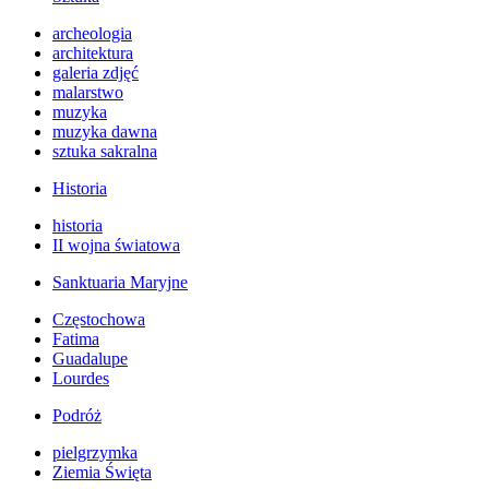
archeologia
architektura
galeria zdjęć
malarstwo
muzyka
muzyka dawna
sztuka sakralna
Historia
historia
II wojna światowa
Sanktuaria Maryjne
Częstochowa
Fatima
Guadalupe
Lourdes
Podróż
pielgrzymka
Ziemia Święta