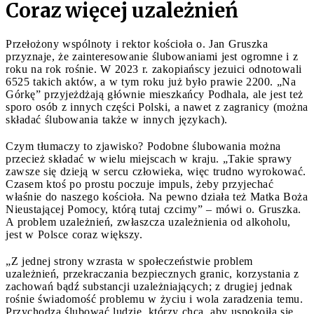
Coraz więcej uzależnień
Przełożony wspólnoty i rektor kościoła o. Jan Gruszka
przyznaje, że zainteresowanie ślubowaniami jest ogromne i z
roku na rok rośnie. W 2023 r. zakopiańscy jezuici odnotowali
6525 takich aktów, a w tym roku już było prawie 2200. „Na
Górkę” przyjeżdżają głównie mieszkańcy Podhala, ale jest też
sporo osób z innych części Polski, a nawet z zagranicy (można
składać ślubowania także w innych językach).
Czym tłumaczy to zjawisko? Podobne ślubowania można
przecież składać w wielu miejscach w kraju. „Takie sprawy
zawsze się dzieją w sercu człowieka, więc trudno wyrokować.
Czasem ktoś po prostu poczuje impuls, żeby przyjechać
właśnie do naszego kościoła. Na pewno działa też Matka Boża
Nieustającej Pomocy, którą tutaj czcimy” – mówi o. Gruszka.
A problem uzależnień, zwłaszcza uzależnienia od alkoholu,
jest w Polsce coraz większy.
„Z jednej strony wzrasta w społeczeństwie problem
uzależnień, przekraczania bezpiecznych granic, korzystania z
zachowań bądź substancji uzależniających; z drugiej jednak
rośnie świadomość problemu w życiu i wola zaradzenia temu.
Przychodzą ślubować ludzie, którzy chcą, aby uspokoiła się