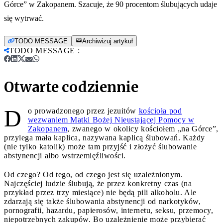
Górce” w Zakopanem. Szacuje, że 90 procentom ślubujących udaje
się wytrwać.
TODO MESSAGE
Archiwizuj artykuł
TODO MESSAGE
:
Otwarte codziennie
D
o prowadzonego przez jezuitów
kościoła pod
wezwaniem Matki Bożej Nieustającej Pomocy w
Zakopanem
, zwanego w okolicy kościołem „na Górce”,
przylega mała kaplica, nazywana kaplicą ślubowań. Każdy
(nie tylko katolik) może tam przyjść i złożyć ślubowanie
abstynencji albo wstrzemięźliwości.
Od czego? Od tego, od czego jest się uzależnionym.
Najczęściej ludzie ślubują, że przez konkretny czas (na
przykład przez trzy miesiące) nie będą pili alkoholu. Ale
zdarzają się także ślubowania abstynencji od narkotyków,
pornografii, hazardu, papierosów, internetu, seksu, przemocy,
niepotrzebnych zakupów. Bo uzależnienie może przybierać