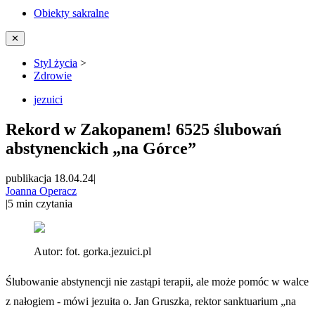
Obiekty sakralne
✕
Styl życia
>
Zdrowie
jezuici
Rekord w Zakopanem! 6525 ślubowań
abstynenckich „na Górce”
publikacja 18.04.24
|
Joanna Operacz
|
5
min czytania
Autor:
fot. gorka.jezuici.pl
Ślubowanie abstynencji nie zastąpi terapii, ale może pomóc w walce
z nałogiem - mówi jezuita o. Jan Gruszka, rektor sanktuarium „na