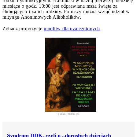
rodzin dysfunkcyjnych. Natomiast w każdą pierwszą niedzielę
miesiąca o godz. 10:00 jest odprawiana msza święta za
ślubujących i za ich rodziny. Po mszy można wziąć udział w
mityngu Anonimowych Alkoholików.
Zobacz propozycje
modlitw dla uzależnionych
.
gorka.jezuici.pl
Syndrom DDK, czyli o „dorosłych dzieciach