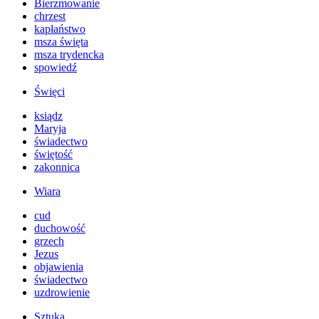
Bierzmowanie
chrzest
kapłaństwo
msza święta
msza trydencka
spowiedź
Święci
ksiądz
Maryja
świadectwo
świętość
zakonnica
Wiara
cud
duchowość
grzech
Jezus
objawienia
świadectwo
uzdrowienie
Sztuka