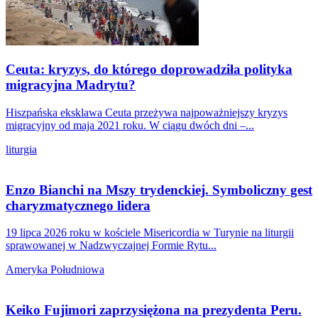
Ceuta: kryzys, do którego doprowadziła polityka
migracyjna Madrytu?
Hiszpańska eksklawa Ceuta przeżywa najpoważniejszy kryzys
migracyjny od maja 2021 roku. W ciągu dwóch dni –...
liturgia
Enzo Bianchi na Mszy trydenckiej. Symboliczny gest
charyzmatycznego lidera
19 lipca 2026 roku w kościele Misericordia w Turynie na liturgii
sprawowanej w Nadzwyczajnej Formie Rytu...
Ameryka Południowa
Keiko Fujimori zaprzysiężona na prezydenta Peru.