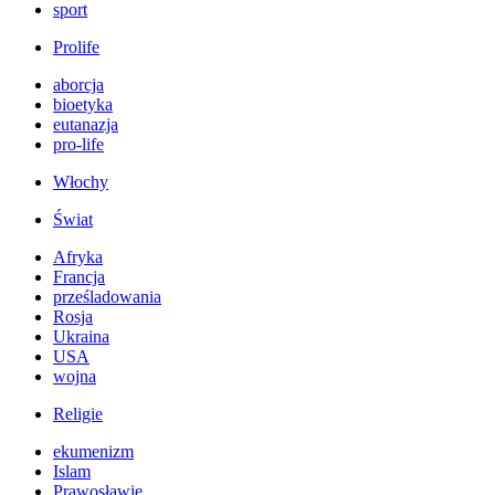
sport
Prolife
aborcja
bioetyka
eutanazja
pro-life
Włochy
Świat
Afryka
Francja
prześladowania
Rosja
Ukraina
USA
wojna
Religie
ekumenizm
Islam
Prawosławie