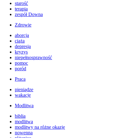
starość
terapia
zespół Downa
Zdrowie
aborcja
ciąża
depresja
kryzys
niepełnosprawność
pomoc
poród
Praca
pieniądze
wakacje
Modlitwa
biblia
modlitwa
modlitwy na różne okazje
nowenna