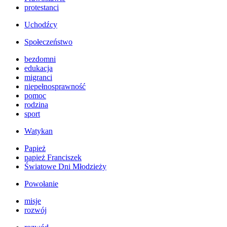
protestanci
Uchodźcy
Społeczeństwo
bezdomni
edukacja
migranci
niepełnosprawność
pomoc
rodzina
sport
Watykan
Papież
papież Franciszek
Światowe Dni Młodzieży
Powołanie
misje
rozwój