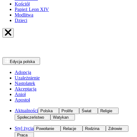
Kościół
Papież Leon XIV
Modlitwa
Dzieci
Edycja
polska
Adopcja
Uzależnienie
Nastolatek
Akceptacja
Anioł
Apostoł
Aktualności
Polska
Prolife
Świat
Religie
Społeczeństwo
Watykan
Styl życia
Powołanie
Relacje
Rodzina
Zdrowie
Praca