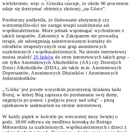
wielokrotnie, więc o. Gruszka szacuje, że około 90 procentom
udaje się dotrzymać obietnicy złożonej „na Górce”.
Przełożony podkreśla, że ślubowanie abstynencji czy
wstrzemięźliwości nie zastąpi terapii uzależnienia ani
współuzależnienia. Może jednak wspomagać wychodzenie z
takich tarapatów. Zakonnicy w Zakopanem nie prowadzą
terapii, ale udostępniają zainteresowanym kontakty do
ośrodków terapeutycznych oraz grup anonimowych
uzależnionych i współuzależnionych. Na stronie internetowej
można znaleźć
20 linków
do stron internetowych takich grup –
nie tylko Anonimowych Alkoholików (AA) czy Dorosłych
Dzieci Alkoholików (DDA), ale także m.in. Anonimowych
Depresantów, Anonimowych Dłużników i Anonimowych
Jedzenioholików.
„’Górka’ jest przede wszystkim przestrzenią działania łaski
Bożej, w której Bóg zaprasza do przełamania swej dumy,
sięgnięcia po pomoc i podjęcia pracy nad sobą” – piszą
opiekunowie sanktuarium na stronie internetowej.
W każdy piątek w kościele po wieczornej mszy świętej o
godz. 18:00 odbywa się modlitwa koronką do Bożego
Miłosierdzia za uzależnionych, współuzależnionych i dzieci z