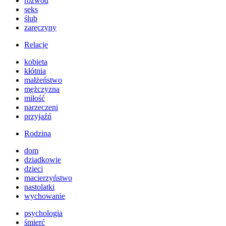
rozwód
seks
ślub
zaręczyny
Relacje
kobieta
kłótnia
małżeństwo
mężczyzna
miłość
narzeczeni
przyjaźń
Rodzina
dom
dziadkowie
dzieci
macierzyństwo
nastolatki
wychowanie
psychologia
śmierć