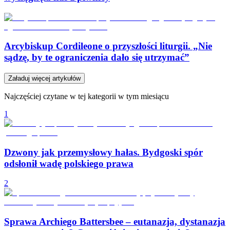
Arcybiskup Cordileone o przyszłości liturgii. „Nie
sądzę, by te ograniczenia dało się utrzymać”
Załaduj więcej artykułów
Najczęściej czytane w tej kategorii w tym miesiącu
1
Dzwony jak przemysłowy hałas. Bydgoski spór
odsłonił wadę polskiego prawa
2
Sprawa Archiego Battersbee – eutanazja, dystanazja