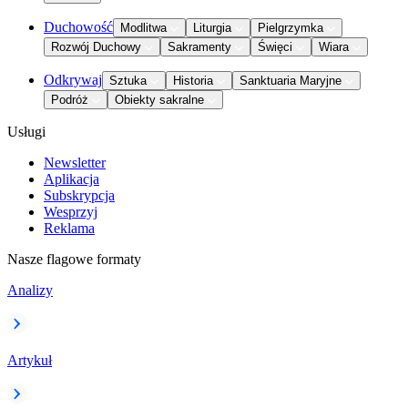
Duchowość
Modlitwa
Liturgia
Pielgrzymka
Rozwój Duchowy
Sakramenty
Święci
Wiara
Odkrywaj
Sztuka
Historia
Sanktuaria Maryjne
Podróż
Obiekty sakralne
Usługi
Newsletter
Aplikacja
Subskrypcja
Wesprzyj
Reklama
Nasze flagowe formaty
Analizy
Artykuł