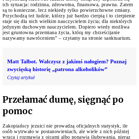
ich sytuacja: rodzinna, zdrowotna, finansowa, prawna. Zatem
są to konieczne, lecz niekiedy tylko powierzchowne zmiany.
Przychodzą też ludzie, którzy już bardzo cierpią i to cierpienie
staje się dla nich wielkim nauczycielem życia; dla niektórych
jedynym duchowym nauczycielem. Dopiero wtedy możliwa
jest gruntowna przemiana życia, którą my chrześcijanie
nazywamy nawróceniem” – czytamy na stronie sanktuarium.
Matt Talbot. Walczysz z jakimś nałogiem? Poznaj
zwycięską historię „patrona alkoholików”
Czytaj artykuł
Przełamać dumę, sięgnąć po
pomoc
Zakopiańscy jezuici nie prowadzą oficjalnych statystyk, ile
osób wytrwało w postanowieniach, ale wiele z nich później
wraca i rozmawia z ojcami albo ponawia ślubowania, nieraz