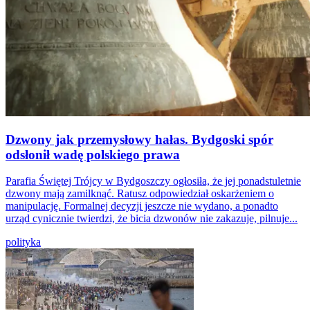
Dzwony jak przemysłowy hałas. Bydgoski spór
odsłonił wadę polskiego prawa
Parafia Świętej Trójcy w Bydgoszczy ogłosiła, że jej ponadstuletnie
dzwony mają zamilknąć. Ratusz odpowiedział oskarżeniem o
manipulację. Formalnej decyzji jeszcze nie wydano, a ponadto
urząd cynicznie twierdzi, że bicia dzwonów nie zakazuje, pilnuje...
polityka