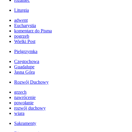
różaniec
Liturgia
adwent
Eucharystia
komentarz do Pisma
pogrzeb
Wielki Post
Pielgrzymka
Częstochowa
Guadalupe
Jasna Góra
Rozwój Duchowy
grzech
nawrócenie
powołanie
rozwój duchowy
wiara
Sakramenty