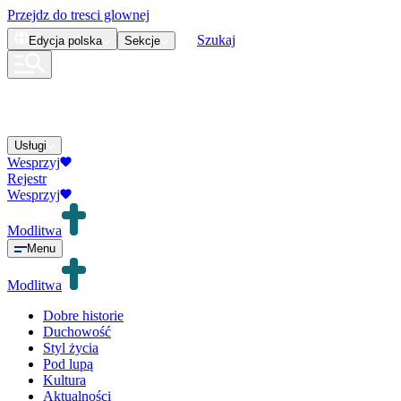
Przejdz do tresci glownej
Szukaj
Edycja
polska
Sekcje
Usługi
Wesprzyj
Rejestr
Wesprzyj
Modlitwa
Menu
Modlitwa
Dobre historie
Duchowość
Styl życia
Pod lupą
Kultura
Aktualności