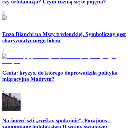
czy ortotanazja? Czym różnią się te pojęcia?
3
Enzo Bianchi na Mszy trydenckiej. Symboliczny gest
charyzmatycznego lidera
4
Ceuta: kryzys, do którego doprowadziła polityka
migracyjna Madrytu?
5
Na śmierć szli „rześko, spokojnie”. Porajmos –
zapomniane ludobójstwo II wojny światowej