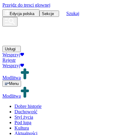
Przejdz do tresci glownej
Szukaj
Edycja
polska
Sekcje
Usługi
Wesprzyj
Rejestr
Wesprzyj
Modlitwa
Menu
Modlitwa
Dobre historie
Duchowość
Styl życia
Pod lupą
Kultura
Aktualności