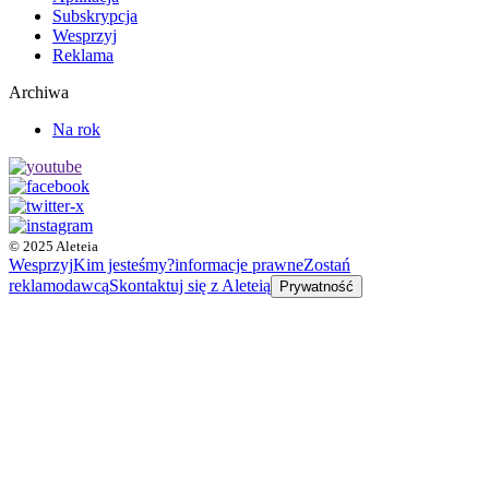
Subskrypcja
Wesprzyj
Reklama
Archiwa
Na rok
© 2025 Aleteia
Wesprzyj
Kim jesteśmy?
informacje prawne
Zostań
reklamodawcą
Skontaktuj się z Aleteią
Prywatność