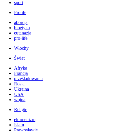
sport
Prolife
aborcja
bioetyka
eutanazja
pro-life
Włochy
Świat
Afryka
Francja
prześladowania
Rosja
Ukraina
USA
wojna
Religie
ekumenizm
Islam
Prawosławie