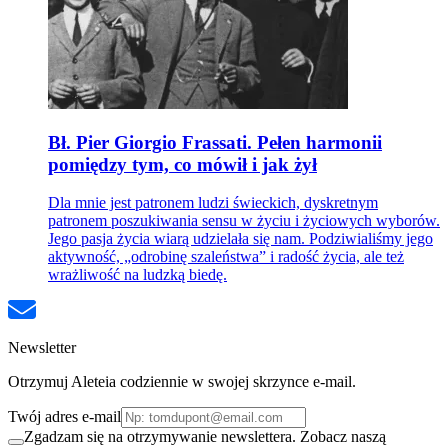
Bł. Pier Giorgio Frassati. Pełen harmonii
pomiędzy tym, co mówił i jak żył
Dla mnie jest patronem ludzi świeckich, dyskretnym
patronem poszukiwania sensu w życiu i życiowych wyborów.
Jego pasja życia wiarą udzielała się nam. Podziwialiśmy jego
aktywność, „odrobinę szaleństwa” i radość życia, ale też
wrażliwość na ludzką biedę.
Newsletter
Otrzymuj Aleteia codziennie w swojej skrzynce e-mail.
Twój adres e-mail
Zgadzam się na otrzymywanie newslettera. Zobacz naszą