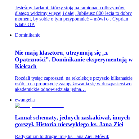
Jesteśmy karłami, którzy stoją na ramionach olbrzymów,
dlatego widzimy więcej i dalej. Jubileusz 800-lecia to dobry
moment, by sobie o tym przypomnieć – mówi o . Cyprian
Klahs OP.
Dominikanie
Nie mają klasztoru, utrzymują się „z
Opatrzności”. Dominikanie eksperymentują w
Kielcach
Rozdali tysiąc zaproszeń, na rekolekcje przyszło kilkanaście
osób, a na propozycję zaangażowania się w duszpasterstwo
akademickie odpowiedziała jedna…
ewangelia
Łamał schematy, jednych zaskakiwał, innych
gorszył. Historia niezwykłego ks. Jana Ziei
Radykalizm to drugie imię ks. Jana Ziei. Mówił: