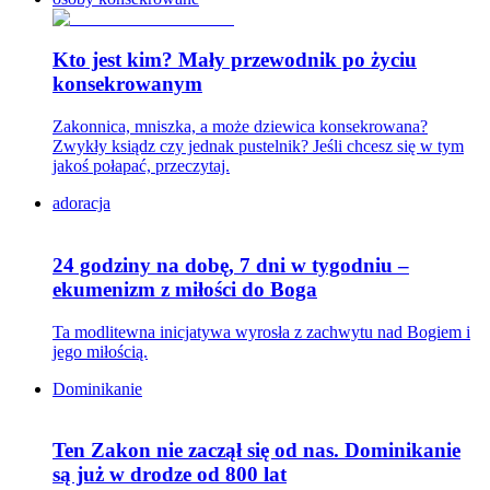
Kto jest kim? Mały przewodnik po życiu
konsekrowanym
Zakonnica, mniszka, a może dziewica konsekrowana?
Zwykły ksiądz czy jednak pustelnik? Jeśli chcesz się w tym
jakoś połapać, przeczytaj.
adoracja
24 godziny na dobę, 7 dni w tygodniu –
ekumenizm z miłości do Boga
Ta modlitewna inicjatywa wyrosła z zachwytu nad Bogiem i
jego miłością.
Dominikanie
Ten Zakon nie zaczął się od nas. Dominikanie
są już w drodze od 800 lat