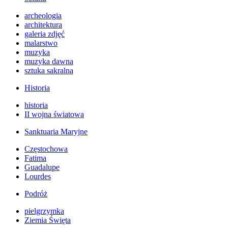
archeologia
architektura
galeria zdjęć
malarstwo
muzyka
muzyka dawna
sztuka sakralna
Historia
historia
II wojna światowa
Sanktuaria Maryjne
Częstochowa
Fatima
Guadalupe
Lourdes
Podróż
pielgrzymka
Ziemia Święta