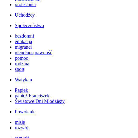
protestanci
Uchodźcy
Społeczeństwo
bezdomni
edukacja
migranci
niepełnosprawność
pomoc
rodzina
sport
Watykan
Papież
papież Franciszek
Światowe Dni Młodzieży
Powołanie
misje
rozwój