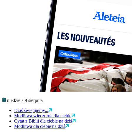
niedziela 9 sierpnia
Dziś świętujemy...
Modlitwa wieczorna dla ciebie
Cytat z Biblii dla ciebie na dziś
Modlitwa dla ciebie na dziś