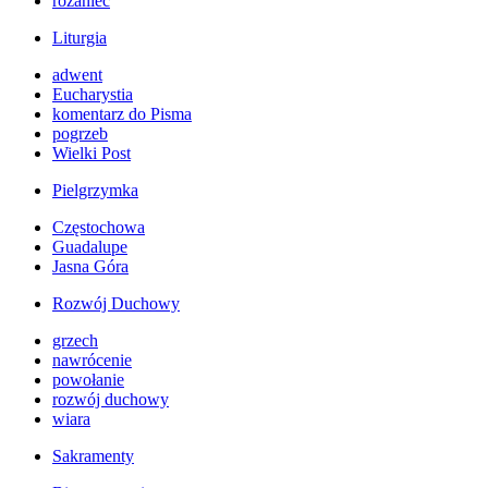
różaniec
Liturgia
adwent
Eucharystia
komentarz do Pisma
pogrzeb
Wielki Post
Pielgrzymka
Częstochowa
Guadalupe
Jasna Góra
Rozwój Duchowy
grzech
nawrócenie
powołanie
rozwój duchowy
wiara
Sakramenty