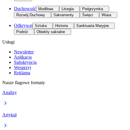
Duchowość
Modlitwa
Liturgia
Pielgrzymka
Rozwój Duchowy
Sakramenty
Święci
Wiara
Odkrywaj
Sztuka
Historia
Sanktuaria Maryjne
Podróż
Obiekty sakralne
Usługi
Newsletter
Aplikacja
Subskrypcja
Wesprzyj
Reklama
Nasze flagowe formaty
Analizy
Artykuł