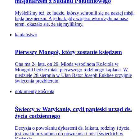
misjonarzem z Sudanu Południowego
Myśleliśmy też, że ludzie, którzy schronili się na naszej misji,
będą bezpieczni. A jednak gdy wojsko wkroczyło na nasz
teren, okazało się, że się myliliśmy.
kapłaństwo
Pierwszy Mongoł, który zostanie księdzem
Ona ma 24 lata, on 29. Młoda wspólnota Kościoła w
Mongolii będzie miała pierwszego rodzimego kapłana. W
niedzielę 28 sierpnia w Ułan Bator Joseph Enkhee przyjmie
święcenia prezbiteratu.
dokumenty kościoła
Świeccy w Watykanie, czyli papieski urząd ds.
życia codziennego
Decyzja o powołaniu dykasterii ds. laikatu, rodziny i życia
jest znakiem zaufania do powołania i misji świeckich w