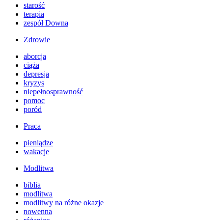
starość
terapia
zespół Downa
Zdrowie
aborcja
ciąża
depresja
kryzys
niepełnosprawność
pomoc
poród
Praca
pieniądze
wakacje
Modlitwa
biblia
modlitwa
modlitwy na różne okazje
nowenna