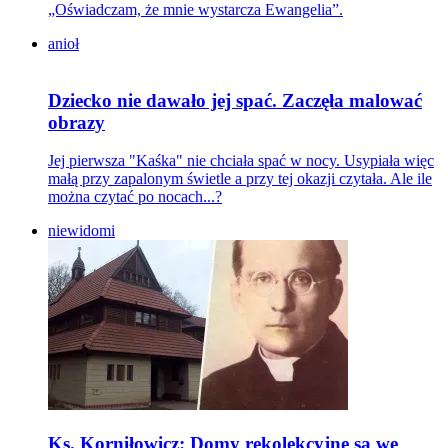
„Oświadczam, że mnie wystarcza Ewangelia”.
anioł
Dziecko nie dawało jej spać. Zaczęła malować
obrazy
Jej pierwsza "Kaśka" nie chciała spać w nocy. Usypiała więc
małą przy zapalonym świetle a przy tej okazji czytała. Ale ile
można czytać po nocach...?
niewidomi
Ks. Korniłowicz: Domy rekolekcyjne są we