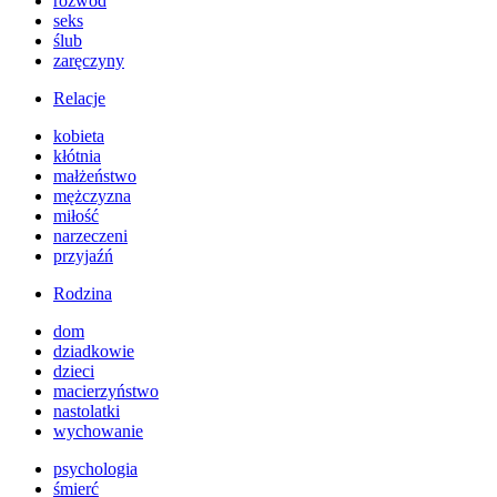
rozwód
seks
ślub
zaręczyny
Relacje
kobieta
kłótnia
małżeństwo
mężczyzna
miłość
narzeczeni
przyjaźń
Rodzina
dom
dziadkowie
dzieci
macierzyństwo
nastolatki
wychowanie
psychologia
śmierć