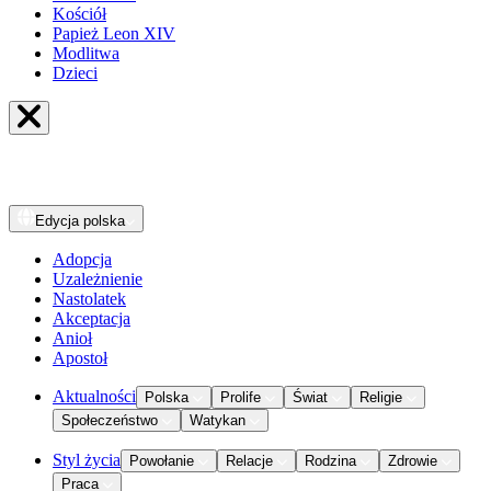
Kościół
Papież Leon XIV
Modlitwa
Dzieci
Edycja
polska
Adopcja
Uzależnienie
Nastolatek
Akceptacja
Anioł
Apostoł
Aktualności
Polska
Prolife
Świat
Religie
Społeczeństwo
Watykan
Styl życia
Powołanie
Relacje
Rodzina
Zdrowie
Praca