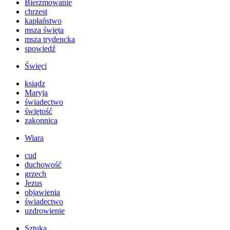
Bierzmowanie
chrzest
kapłaństwo
msza święta
msza trydencka
spowiedź
Święci
ksiądz
Maryja
świadectwo
świętość
zakonnica
Wiara
cud
duchowość
grzech
Jezus
objawienia
świadectwo
uzdrowienie
Sztuka