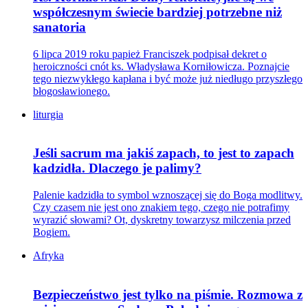
współczesnym świecie bardziej potrzebne niż
sanatoria
6 lipca 2019 roku papież Franciszek podpisał dekret o
heroiczności cnót ks. Władysława Korniłowicza. Poznajcie
tego niezwykłego kapłana i być może już niedługo przyszłego
błogosławionego.
liturgia
Jeśli sacrum ma jakiś zapach, to jest to zapach
kadzidła. Dlaczego je palimy?
Palenie kadzidła to symbol wznoszącej się do Boga modlitwy.
Czy czasem nie jest ono znakiem tego, czego nie potrafimy
wyrazić słowami? Ot, dyskretny towarzysz milczenia przed
Bogiem.
Afryka
Bezpieczeństwo jest tylko na piśmie. Rozmowa z