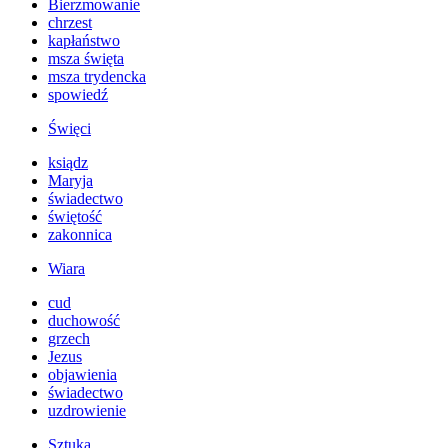
Bierzmowanie
chrzest
kapłaństwo
msza święta
msza trydencka
spowiedź
Święci
ksiądz
Maryja
świadectwo
świętość
zakonnica
Wiara
cud
duchowość
grzech
Jezus
objawienia
świadectwo
uzdrowienie
Sztuka