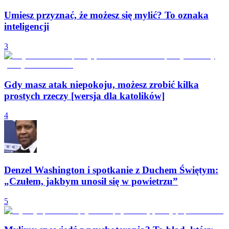
Umiesz przyznać, że możesz się mylić? To oznaka
inteligencji
3
Gdy masz atak niepokoju, możesz zrobić kilka
prostych rzeczy [wersja dla katolików]
4
Denzel Washington i spotkanie z Duchem Świętym:
„Czułem, jakbym unosił się w powietrzu”
5