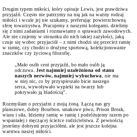
Drugim typem miłości, który opisuje Lewis, jest prawdziwa
przyjaźń. Często nie patrzymy na nią jak na ważny rodzaj
miłości i wcale jej nie szukamy, preferując powierzchowną
sferę towarzystwa. Pracujemy z naszymi kolegami, dzielimy
się z nimi zadaniami i rozmawiamy o sprawach zawodowych.
Ale nie czujemy w stosunku do nich takiej zażyłości, jaką
czuje się wobec przyjaciół – z nimi chodzi się przecież ramię
w ramię, czy chodzi o drużynę sportową, kolekcjonowanie
znaczków czy życiową filozofię.
„Mało osób ceni przyjaźń, bo mało osób ją
odczuwa.
Jest najmniej uzależniona od stanu
naszych nerwów, najmniej wybuchowa
, nie ma
w niej nic, co by przyspieszało bicie naszego
serca, wywoływało wypieki na twarzy lub
pokrywało ją bladością”.
Rozmyślam o przyjaźni z moją żoną. Łączą nas gry
planszowe, dobry Bourbon, smakowe piwo, Prison Break,
wiara i siła. Idziemy ramię w ramię i podróżujemy razem po
wspaniałej i męczącej ścieżce rodzicielstwa. Z pewnością
jesteśmy dobrymi przyjaciółmi, ale jest jeszcze kolejna
warstwa naszej miłości.