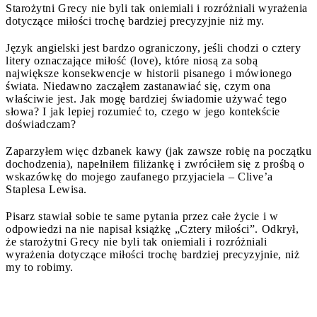
Starożytni Grecy nie byli tak oniemiali i rozróżniali wyrażenia
dotyczące miłości trochę bardziej precyzyjnie niż my.
Język angielski jest bardzo ograniczony, jeśli chodzi o cztery
litery oznaczające miłość (love), które niosą za sobą
największe konsekwencje w historii pisanego i mówionego
świata. Niedawno zacząłem zastanawiać się, czym ona
właściwie jest. Jak mogę bardziej świadomie używać tego
słowa? I jak lepiej rozumieć to, czego w jego kontekście
doświadczam?
Zaparzyłem więc dzbanek kawy (jak zawsze robię na początku
dochodzenia), napełniłem filiżankę i zwróciłem się z prośbą o
wskazówkę do mojego zaufanego przyjaciela – Clive’a
Staplesa Lewisa.
Pisarz stawiał sobie te same pytania przez całe życie i w
odpowiedzi na nie napisał książkę „Cztery miłości”. Odkrył,
że starożytni Grecy nie byli tak oniemiali i rozróżniali
wyrażenia dotyczące miłości trochę bardziej precyzyjnie, niż
my to robimy.