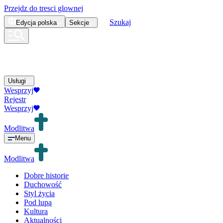
Przejdz do tresci glownej
Szukaj
Edycja
polska
Sekcje
Usługi
Wesprzyj
Rejestr
Wesprzyj
Modlitwa
Menu
Modlitwa
Dobre historie
Duchowość
Styl życia
Pod lupą
Kultura
Aktualności