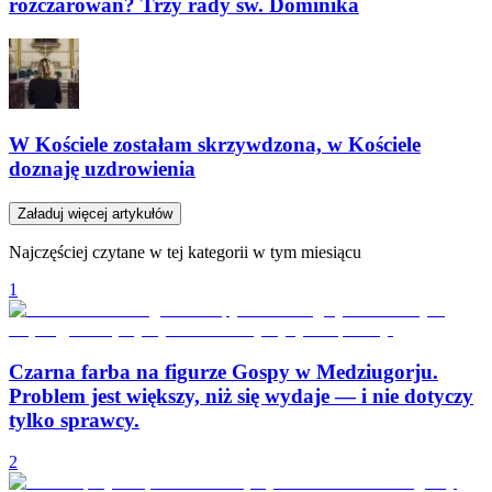
rozczarowań? Trzy rady św. Dominika
W Kościele zostałam skrzywdzona, w Kościele
doznaję uzdrowienia
Załaduj więcej artykułów
Najczęściej czytane w tej kategorii w tym miesiącu
1
Czarna farba na figurze Gospy w Medziugorju.
Problem jest większy, niż się wydaje — i nie dotyczy
tylko sprawcy.
2