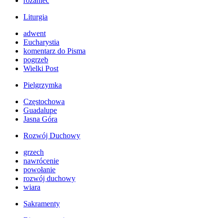
różaniec
Liturgia
adwent
Eucharystia
komentarz do Pisma
pogrzeb
Wielki Post
Pielgrzymka
Częstochowa
Guadalupe
Jasna Góra
Rozwój Duchowy
grzech
nawrócenie
powołanie
rozwój duchowy
wiara
Sakramenty