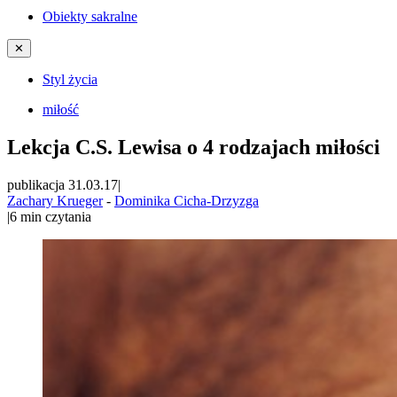
Obiekty sakralne
✕
Styl życia
miłość
Lekcja C.S. Lewisa o 4 rodzajach miłości
publikacja 31.03.17
|
Zachary Krueger
-
Dominika Cicha-Drzyzga
|
6
min czytania