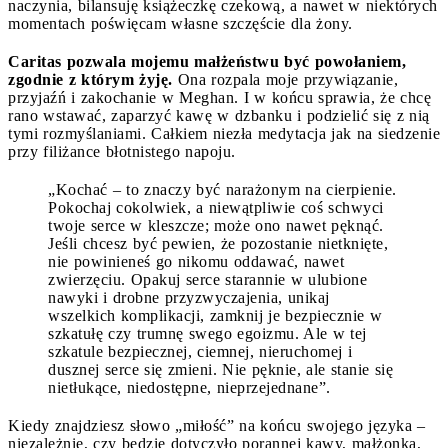
naczynia, bilansuję książeczkę czekową, a nawet w niektórych
momentach poświęcam własne szczęście dla żony.
Caritas pozwala mojemu małżeństwu być powołaniem,
zgodnie z którym żyję.
Ona rozpala moje przywiązanie,
przyjaźń i zakochanie w Meghan. I w końcu sprawia, że chcę
rano wstawać, zaparzyć kawę w dzbanku i podzielić się z nią
tymi rozmyślaniami. Całkiem niezła medytacja jak na siedzenie
przy filiżance błotnistego napoju.
„Kochać – to znaczy być narażonym na cierpienie.
Pokochaj cokolwiek, a niewątpliwie coś schwyci
twoje serce w kleszcze; może ono nawet pęknąć.
Jeśli chcesz być pewien, że pozostanie nietknięte,
nie powinieneś go nikomu oddawać, nawet
zwierzęciu. Opakuj serce starannie w ulubione
nawyki i drobne przyzwyczajenia, unikaj
wszelkich komplikacji, zamknij je bezpiecznie w
szkatułę czy trumnę swego egoizmu. Ale w tej
szkatule bezpiecznej, ciemnej, nieruchomej i
dusznej serce się zmieni. Nie pęknie, ale stanie się
nietłukące, niedostępne, nieprzejednane”.
Kiedy znajdziesz słowo „miłość” na końcu swojego języka –
niezależnie, czy będzie dotyczyło porannej kawy, małżonka,