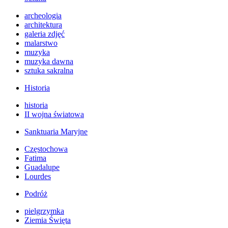
archeologia
architektura
galeria zdjęć
malarstwo
muzyka
muzyka dawna
sztuka sakralna
Historia
historia
II wojna światowa
Sanktuaria Maryjne
Częstochowa
Fatima
Guadalupe
Lourdes
Podróż
pielgrzymka
Ziemia Święta