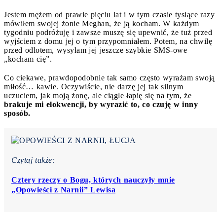
Jestem mężem od prawie pięciu lat i w tym czasie tysiące razy
mówiłem swojej żonie Meghan, że ją kocham. W każdym
tygodniu podróżuję i zawsze muszę się upewnić, że tuż przed
wyjściem z domu jej o tym przypomniałem. Potem, na chwilę
przed odlotem, wysyłam jej jeszcze szybkie SMS-owe
„kocham cię”.
Co ciekawe, prawdopodobnie tak samo często wyrażam swoją
miłość… kawie. Oczywiście, nie darzę jej tak silnym
uczuciem, jak moją żonę, ale ciągle łapię się na tym, że
brakuje mi elokwencji, by wyrazić to, co czuję w inny
sposób.
Czytaj także:
Cztery rzeczy o Bogu, których nauczyły mnie
„Opowieści z Narnii” Lewisa