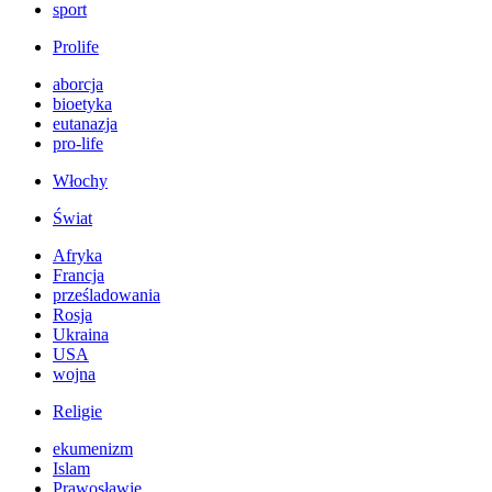
sport
Prolife
aborcja
bioetyka
eutanazja
pro-life
Włochy
Świat
Afryka
Francja
prześladowania
Rosja
Ukraina
USA
wojna
Religie
ekumenizm
Islam
Prawosławie