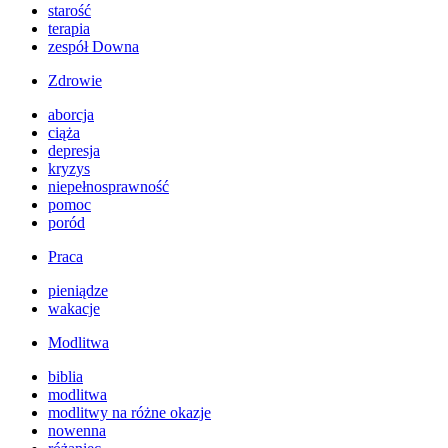
starość
terapia
zespół Downa
Zdrowie
aborcja
ciąża
depresja
kryzys
niepełnosprawność
pomoc
poród
Praca
pieniądze
wakacje
Modlitwa
biblia
modlitwa
modlitwy na różne okazje
nowenna