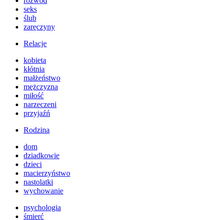
rozwód
seks
ślub
zaręczyny
Relacje
kobieta
kłótnia
małżeństwo
mężczyzna
miłość
narzeczeni
przyjaźń
Rodzina
dom
dziadkowie
dzieci
macierzyństwo
nastolatki
wychowanie
psychologia
śmierć