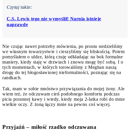
Czytaj także:
C.S. Lewis tego nie wymyślił! Narnia istnieje
naprawdę
Nie czując nawet potrzeby mówienia, po prostu siedzieliśmy
we własnym towarzystwie i cieszyliśmy się bliskością. Potem
pomyślałem o uldze, którą czuję odkładając na bok formalne
maniery, kiedy staję w drzwiach i znowu mogę być sobą. I o
tych momentach, w których torowaliśmy z Meghan naszą
drogę do tej błogosławionej nieformalności, poznając się na
randkach.
Tak, mam w sobie mnóstwo przywiązania do mojej żony. Ale
wiem też, że odczuwam cień podobnego komfortu podczas
picia porannej kawy i wtedy, kiedy moja 2-latka robi do mnie
wielkie oczy. Z żoną łączy mnie na pewno coś więcej.
Przyjaźń – miłość rzadko odczuwana