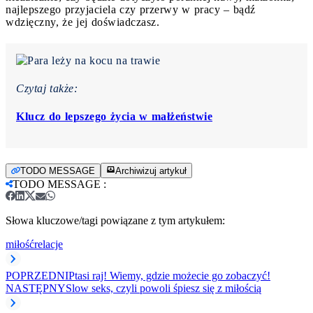
najlepszego przyjaciela czy przerwy w pracy – bądź
wdzięczny, że jej doświadczasz.
Czytaj także:
Klucz do lepszego życia w małżeństwie
TODO MESSAGE
Archiwizuj artykuł
TODO MESSAGE
:
Słowa kluczowe/tagi powiązane z tym artykułem:
miłość
relacje
POPRZEDNI
Ptasi raj! Wiemy, gdzie możecie go zobaczyć!
NASTĘPNY
Slow seks, czyli powoli śpiesz się z miłością