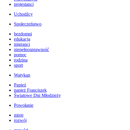
protestanci
Uchodźcy
Społeczeństwo
bezdomni
edukacja
migranci
niepełnosprawność
pomoc
rodzina
sport
Watykan
Papież
papież Franciszek
Światowe Dni Młodzieży
Powołanie
misje
rozwój