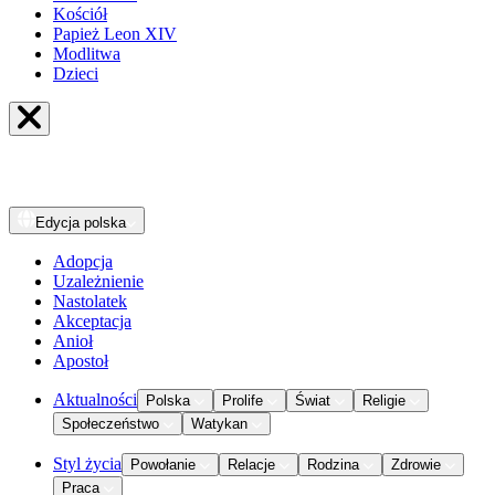
Kościół
Papież Leon XIV
Modlitwa
Dzieci
Edycja
polska
Adopcja
Uzależnienie
Nastolatek
Akceptacja
Anioł
Apostoł
Aktualności
Polska
Prolife
Świat
Religie
Społeczeństwo
Watykan
Styl życia
Powołanie
Relacje
Rodzina
Zdrowie
Praca