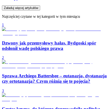
Załaduj więcej artykułów
Najczęściej czytane w tej kategorii w tym miesiącu
1
Dzwony jak przemysłowy hałas. Bydgoski spór
odsłonił wadę polskiego prawa
2
Sprawa Archiego Battersbee – eutanazja, dystanazja
czy ortotanazja? Czym różnią się te pojęcia?
3
Ceuta: kryzys, do którego doprowadziła polityka