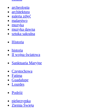
archeologia
architektura
galeria zdjęć
malarstwo
muzyka
muzyka dawna
sztuka sakralna
Historia
historia
II wojna światowa
Sanktuaria Maryjne
Częstochowa
Fatima
Guadalupe
Lourdes
Podróż
pielgrzymka
Ziemia Święta