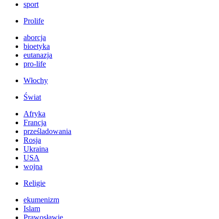
sport
Prolife
aborcja
bioetyka
eutanazja
pro-life
Włochy
Świat
Afryka
Francja
prześladowania
Rosja
Ukraina
USA
wojna
Religie
ekumenizm
Islam
Prawosławie