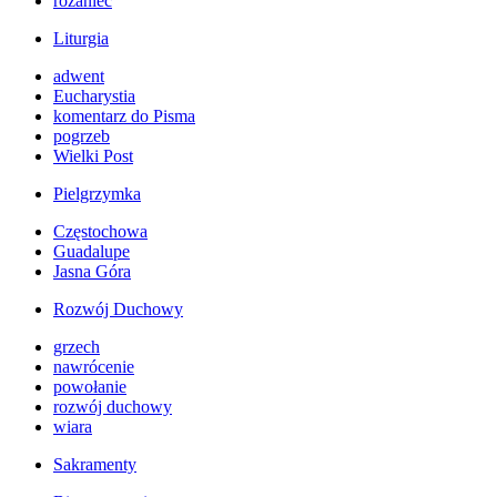
różaniec
Liturgia
adwent
Eucharystia
komentarz do Pisma
pogrzeb
Wielki Post
Pielgrzymka
Częstochowa
Guadalupe
Jasna Góra
Rozwój Duchowy
grzech
nawrócenie
powołanie
rozwój duchowy
wiara
Sakramenty