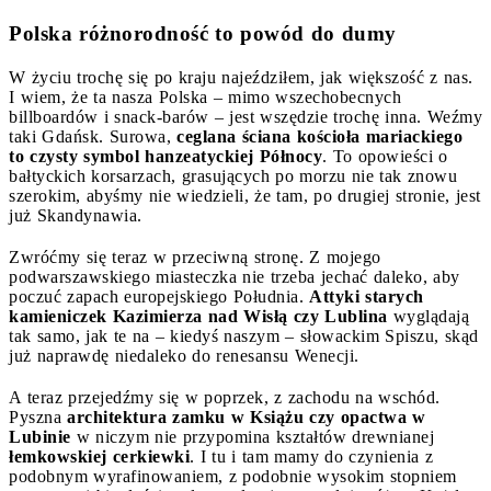
Polska różnorodność to powód do dumy
W życiu trochę się po kraju najeździłem, jak większość z nas.
I wiem, że ta nasza Polska – mimo wszechobecnych
billboardów i snack-barów – jest wszędzie trochę inna. Weźmy
taki Gdańsk. Surowa,
ceglana ściana kościoła mariackiego
to czysty symbol hanzeatyckiej Północy
. To opowieści o
bałtyckich korsarzach, grasujących po morzu nie tak znowu
szerokim, abyśmy nie wiedzieli, że tam, po drugiej stronie, jest
już Skandynawia.
Zwróćmy się teraz w przeciwną stronę. Z mojego
podwarszawskiego miasteczka nie trzeba jechać daleko, aby
poczuć zapach europejskiego Południa.
Attyki starych
kamieniczek Kazimierza nad Wisłą czy Lublina
wyglądają
tak samo, jak te na – kiedyś naszym – słowackim Spiszu, skąd
już naprawdę niedaleko do renesansu Wenecji.
A teraz przejedźmy się w poprzek, z zachodu na wschód.
Pyszna
architektura zamku w Książu czy opactwa w
Lubinie
w niczym nie przypomina kształtów drewnianej
łemkowskiej cerkiewki
. I tu i tam mamy do czynienia z
podobnym wyrafinowaniem, z podobnie wysokim stopniem