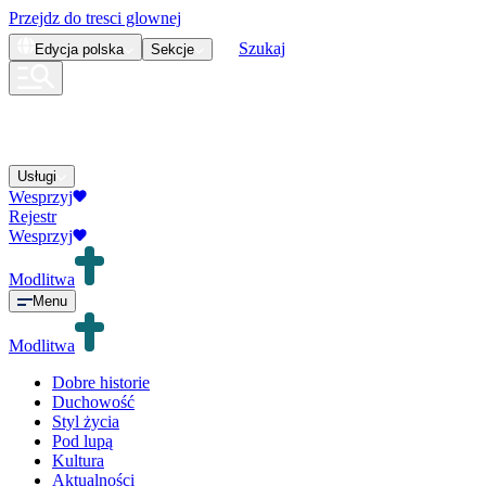
Przejdz do tresci glownej
Szukaj
Edycja
polska
Sekcje
Usługi
Wesprzyj
Rejestr
Wesprzyj
Modlitwa
Menu
Modlitwa
Dobre historie
Duchowość
Styl życia
Pod lupą
Kultura
Aktualności