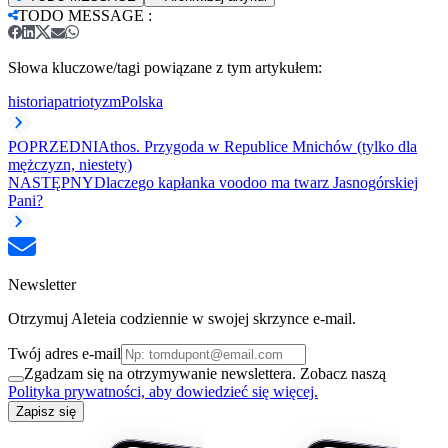
TODO MESSAGE
:
Słowa kluczowe/tagi powiązane z tym artykułem:
historia
patriotyzm
Polska
POPRZEDNI
Athos. Przygoda w Republice Mnichów (tylko dla
mężczyzn, niestety)
NASTĘPNY
Dlaczego kapłanka voodoo ma twarz Jasnogórskiej
Pani?
Newsletter
Otrzymuj Aleteia codziennie w swojej skrzynce e-mail.
Twój adres e-mail
Zgadzam się na otrzymywanie newslettera. Zobacz naszą
Polityka prywatności, aby dowiedzieć się więcej.
Zapisz się