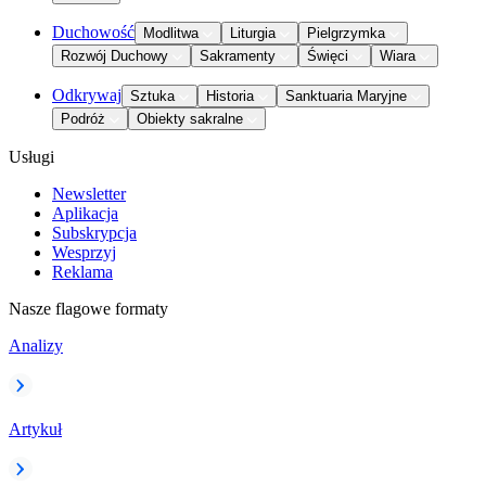
Duchowość
Modlitwa
Liturgia
Pielgrzymka
Rozwój Duchowy
Sakramenty
Święci
Wiara
Odkrywaj
Sztuka
Historia
Sanktuaria Maryjne
Podróż
Obiekty sakralne
Usługi
Newsletter
Aplikacja
Subskrypcja
Wesprzyj
Reklama
Nasze flagowe formaty
Analizy
Artykuł