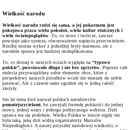
Wielkość narodu
Wielkość narodu rodzi się sama, a jej pokarmem jest
pokojowa praca wielu pokoleń, wielu kultur etnicznych i
wielu światopoglądów
. To, co nowe i twórcze, zawsze
powstaje jako synteza, równoważenie napięcia przeciwieństw.
Rzeźbę można wykuć z jednolitej bryły marmuru, ale z
narodem sprawa jest bardziej skomplikowana.
To, co dzisiaj w naszych oczach wygląda na
“typowo
polskie”, powstawało długo i nie bez zgrzytów
. Poprzez całe
stulecia przyswajaliśmy sobie elementy obce, które z
perspektywy naszych przodków wcale nie musiały do siebie
pasować. Ale z czasem same zgodnie się w jedną całość
złożyły.
Sto lat temu ktoś nazwał polskich narodowców
pomniejszycielami
, bo zawężali formułę polskości do jednej
mowy, jednej wiary i jednego politycznego wektora. Dziś
sprawa ma się podobnie. Wielka Polska w istocie nigdy nie
była taką, jaką dziś widzą organizatorzy Marszów
Niepodległości. A naszej przyszłej narodowej wielkości, o