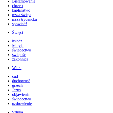
Bierzmowanie
chrzest
kapłaństwo
msza święta
msza trydencka
spowiedź
Święci
ksiądz
Maryja
świadectwo
świętość
zakonnica
Wiara
cud
duchowość
grzech
Jezus
objawienia
świadectwo
uzdrowienie
Sztuka