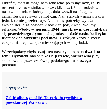
Obrońcy marszu mogą nam wmawiać po tysiąc razy, że 99
procent jego uczestników to zwykli, przyjaźnie i pokojowo
nastawieni ludzie, którzy tego dnia wyszli na ulicę, by
zamanifestować swój patriotyzm. Nas, starych warszawiaków,
jednak
to nie przekonuje
. Nie mamy potrzeby wyrażania
swoich uczuć za pomocą kibolskich porykiwań. Wolimy
refleksję. Wtedy,
w sierpniu 1944, nasi krewni dość nałykali
się prawdziwego dymu
pożogi miasta i
dość nasłuchali ryku
niemieckich wyrzutni pocisków
, z których każdy niszczył
całą kamienicę i zabijał mieszkających w niej ludzi.
Wszechpolacy chyba czują ten nasz dystans, sam
dwa lata
temu słyszałem hasło: “Gdzie jesteście, warszawiacy?”
,
skandowane przez czołówkę podobnego narodowego
pochodu.
Czytaj także:
Zabić albo wysiedlić. To czekało cywilów w
powstańczej Warszawie