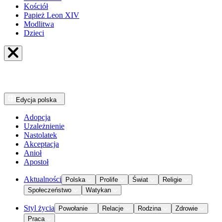
Kościół
Papież Leon XIV
Modlitwa
Dzieci
Edycja
polska
Adopcja
Uzależnienie
Nastolatek
Akceptacja
Anioł
Apostoł
Aktualności
Polska
Prolife
Świat
Religie
Społeczeństwo
Watykan
Styl życia
Powołanie
Relacje
Rodzina
Zdrowie
Praca