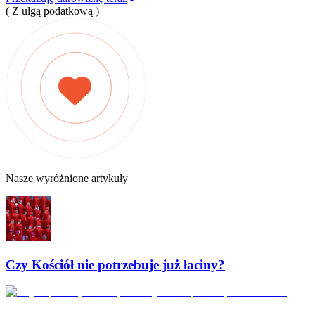
( Z ulgą podatkową )
Nasze wyróżnione artykuły
Czy Kościół nie potrzebuje już łaciny?