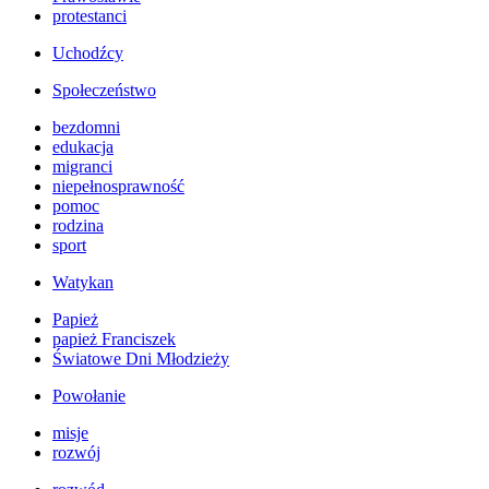
protestanci
Uchodźcy
Społeczeństwo
bezdomni
edukacja
migranci
niepełnosprawność
pomoc
rodzina
sport
Watykan
Papież
papież Franciszek
Światowe Dni Młodzieży
Powołanie
misje
rozwój