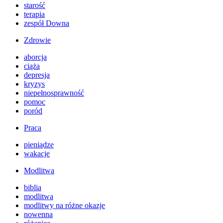
starość
terapia
zespół Downa
Zdrowie
aborcja
ciąża
depresja
kryzys
niepełnosprawność
pomoc
poród
Praca
pieniądze
wakacje
Modlitwa
biblia
modlitwa
modlitwy na różne okazje
nowenna