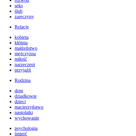
rozwód
seks
ślub
zaręczyny
Relacje
kobieta
kłótnia
małżeństwo
mężczyzna
miłość
narzeczeni
przyjaźń
Rodzina
dom
dziadkowie
dzieci
macierzyństwo
nastolatki
wychowanie
psychologia
śmierć