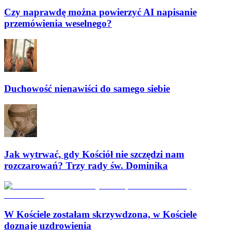
Czy naprawdę można powierzyć AI napisanie
przemówienia weselnego?
Duchowość nienawiści do samego siebie
Jak wytrwać, gdy Kościół nie szczędzi nam
rozczarowań? Trzy rady św. Dominika
W Kościele zostałam skrzywdzona, w Kościele
doznaję uzdrowienia