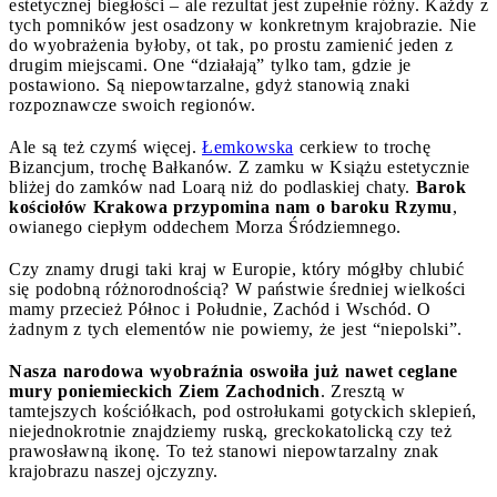
estetycznej biegłości – ale rezultat jest zupełnie różny. Każdy z
tych pomników jest osadzony w konkretnym krajobrazie. Nie
do wyobrażenia byłoby, ot tak, po prostu zamienić jeden z
drugim miejscami. One “działają” tylko tam, gdzie je
postawiono. Są niepowtarzalne, gdyż stanowią znaki
rozpoznawcze swoich regionów.
Ale są też czymś więcej.
Łemkowska
cerkiew to trochę
Bizancjum, trochę Bałkanów. Z zamku w Książu estetycznie
bliżej do zamków nad Loarą niż do podlaskiej chaty.
Barok
kościołów Krakowa przypomina nam o baroku Rzymu
,
owianego ciepłym oddechem Morza Śródziemnego.
Czy znamy drugi taki kraj w Europie, który mógłby chlubić
się podobną różnorodnością? W państwie średniej wielkości
mamy przecież Północ i Południe, Zachód i Wschód. O
żadnym z tych elementów nie powiemy, że jest “niepolski”.
Nasza narodowa wyobraźnia oswoiła już nawet ceglane
mury poniemieckich Ziem Zachodnich
. Zresztą w
tamtejszych kościółkach, pod ostrołukami gotyckich sklepień,
niejednokrotnie znajdziemy ruską, greckokatolicką czy też
prawosławną ikonę. To też stanowi niepowtarzalny znak
krajobrazu naszej ojczyzny.