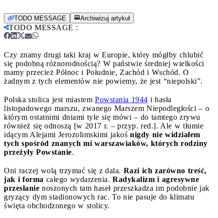
TODO MESSAGE
Archiwizuj artykuł
TODO MESSAGE
:
Czy znamy drugi taki kraj w Europie, który mógłby chlubić
się podobną różnorodnością? W państwie średniej wielkości
mamy przecież Północ i Południe, Zachód i Wschód. O
żadnym z tych elementów nie powiemy, że jest “niepolski”.
Polska stolica jest miastem
Powstania 1944
i hasła
listopadowego marszu, zwanego Marszem Niepodległości – o
którym ostatnimi dniami tyle się mówi – do tamtego zrywu
również się odnoszą [w 2017 r. – przyp. red.]. Ale w tłumie
idącym Alejami Jerozolimskimi jakoś
nigdy nie widziałem
tych spośród znanych mi warszawiaków, których rodziny
przeżyły Powstanie
.
Oni raczej wolą trzymać się z dala.
Razi ich zarówno treść,
jak i forma
całego wydarzenia.
Radykalizm i agresywne
przesłanie
noszonych tam haseł przeszkadza im podobnie jak
gryzący dym stadionowych rac. To nie pasuje do klimatu
święta obchodzonego w stolicy.