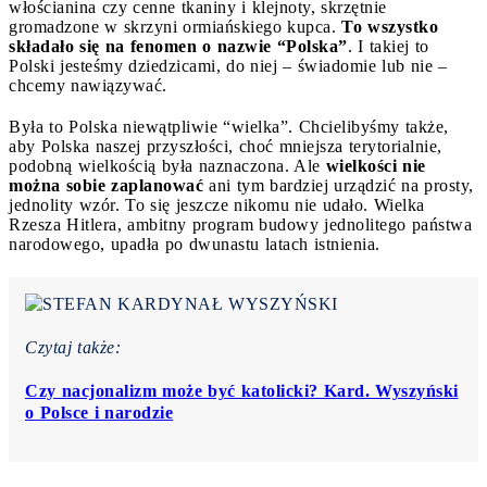
włościanina czy cenne tkaniny i klejnoty, skrzętnie
gromadzone w skrzyni ormiańskiego kupca.
To wszystko
składało się na fenomen o nazwie “Polska”
. I takiej to
Polski jesteśmy dziedzicami, do niej – świadomie lub nie –
chcemy nawiązywać.
Była to Polska niewątpliwie “wielka”. Chcielibyśmy także,
aby Polska naszej przyszłości, choć mniejsza terytorialnie,
podobną wielkością była naznaczona. Ale
wielkości nie
można sobie zaplanować
ani tym bardziej urządzić na prosty,
jednolity wzór. To się jeszcze nikomu nie udało. Wielka
Rzesza Hitlera, ambitny program budowy jednolitego państwa
narodowego, upadła po dwunastu latach istnienia.
Czytaj także:
Czy nacjonalizm może być katolicki? Kard. Wyszyński
o Polsce i narodzie