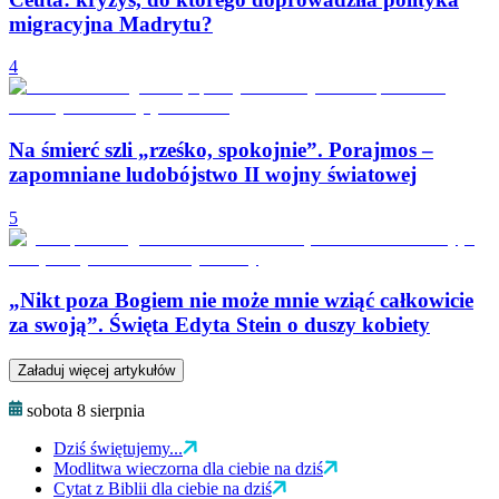
migracyjna Madrytu?
4
Na śmierć szli „rześko, spokojnie”. Porajmos –
zapomniane ludobójstwo II wojny światowej
5
„Nikt poza Bogiem nie może mnie wziąć całkowicie
za swoją”. Święta Edyta Stein o duszy kobiety
Załaduj więcej artykułów
sobota 8 sierpnia
Dziś świętujemy...
Modlitwa wieczorna dla ciebie na dziś
Cytat z Biblii dla ciebie na dziś