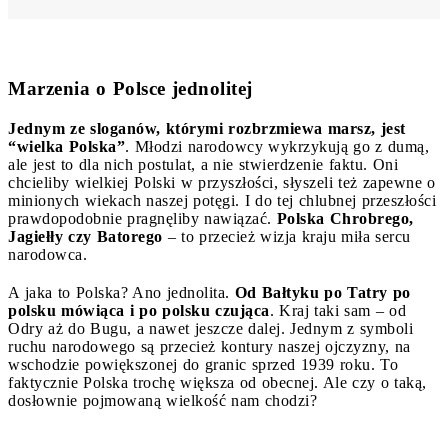
Marzenia o Polsce jednolitej
Jednym ze sloganów, którymi rozbrzmiewa marsz, jest
“wielka Polska”
. Młodzi narodowcy wykrzykują go z dumą,
ale jest to dla nich postulat, a nie stwierdzenie faktu. Oni
chcieliby wielkiej Polski w przyszłości, słyszeli też zapewne o
minionych wiekach naszej potęgi. I do tej chlubnej przeszłości
prawdopodobnie pragnęliby nawiązać.
Polska Chrobrego,
Jagiełły czy Batorego
– to przecież wizja kraju miła sercu
narodowca.
A jaka to Polska? Ano jednolita.
Od Bałtyku po Tatry po
polsku mówiąca i po polsku czująca
. Kraj taki sam – od
Odry aż do Bugu, a nawet jeszcze dalej. Jednym z symboli
ruchu narodowego są przecież kontury naszej ojczyzny, na
wschodzie powiększonej do granic sprzed 1939 roku. To
faktycznie Polska trochę większa od obecnej. Ale czy o taką,
dosłownie pojmowaną wielkość nam chodzi?