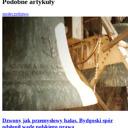
Podobne artykuły
społeczeństwo
Dzwony jak przemysłowy hałas. Bydgoski spór
odsłonił wadę polskiego prawa