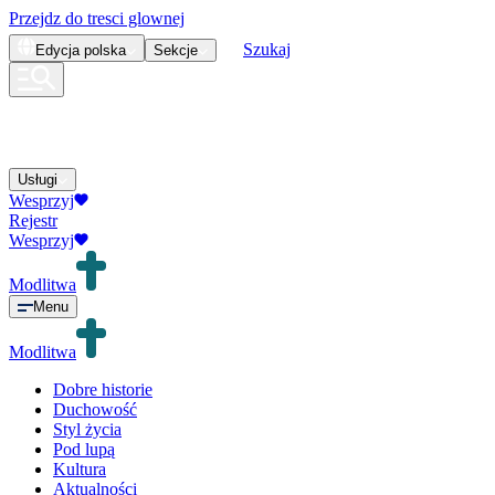
Przejdz do tresci glownej
Szukaj
Edycja
polska
Sekcje
Usługi
Wesprzyj
Rejestr
Wesprzyj
Modlitwa
Menu
Modlitwa
Dobre historie
Duchowość
Styl życia
Pod lupą
Kultura
Aktualności