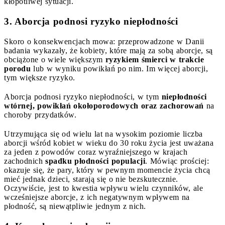
kłopotliwej sytuacji.
3. Aborcja podnosi ryzyko niepłodności
Skoro o konsekwencjach mowa: przeprowadzone w Danii
badania wykazały, że kobiety, które mają za sobą aborcje, są
obciążone o wiele większym
ryzykiem śmierci w trakcie
porodu
lub w wyniku powikłań po nim. Im więcej aborcji,
tym większe ryzyko.
Aborcja podnosi ryzyko niepłodności, w tym
niepłodności
wtórnej, powikłań okołoporodowych oraz zachorowań
na
choroby przydatków.
Utrzymująca się od wielu lat na wysokim poziomie liczba
aborcji wśród kobiet w wieku do 30 roku życia jest uważana
za jeden z powodów coraz wyraźniejszego w krajach
zachodnich
spadku płodności populacji
. Mówiąc prościej:
okazuje się, że pary, który w pewnym momencie życia chcą
mieć jednak dzieci, starają się o nie bezskutecznie.
Oczywiście, jest to kwestia wpływu wielu czynników, ale
wcześniejsze aborcje, z ich negatywnym wpływem na
płodność, są niewątpliwie jednym z nich.