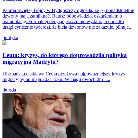
Parafia Świętej Trójcy w Bydgoszczy ogłosiła, że jej ponadstuletnie
dzwony mają zamilknąć. Ratusz odpowiedział oskarżeniem o
manipulację. Formalnej decyzji jeszcze nie wydano, a ponadto
urząd cynicznie twierdzi, że bicia dzwonów nie zakazuje, pilnuje...
polityka
Ceuta: kryzys, do którego doprowadziła polityka
migracyjna Madrytu?
Hiszpańska eksklawa Ceuta przeżywa najpoważniejszy kryzys
migracyjny od maja 2021 roku. W ciągu dwóch dni –...
liturgia