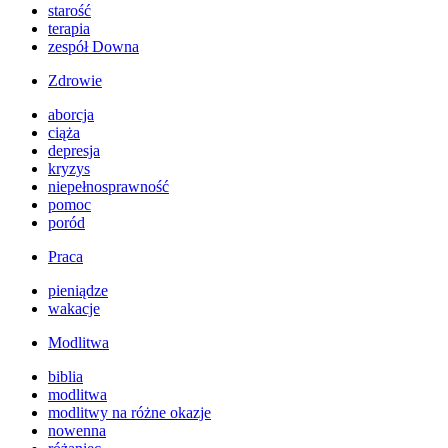
starość
terapia
zespół Downa
Zdrowie
aborcja
ciąża
depresja
kryzys
niepełnosprawność
pomoc
poród
Praca
pieniądze
wakacje
Modlitwa
biblia
modlitwa
modlitwy na różne okazje
nowenna