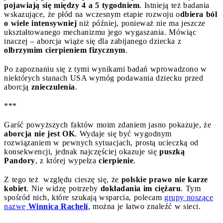
pojawiają się między 4 a 5 tygodniem
. Istnieją też badania
wskazujące, że płód na wczesnym etapie rozwoju o
dbiera ból
o wiele intensywniej
niż później, ponieważ nie ma jeszcze
ukształtowanego mechanizmu jego wygaszania. Mówiąc
inaczej – aborcja wiąże się dla zabijanego dziecka z
olbrzymim cierpieniem fizycznym
.
Po zapoznaniu się z tymi wynikami badań wprowadzono w
niektórych stanach USA wymóg podawania dziecku przed
aborcją
znieczulenia
.
***
Garść powyższych faktów moim zdaniem jasno pokazuje, że
aborcja nie jest OK
. Wydaje się być wygodnym
rozwiązaniem w pewnych sytuacjach, prostą ucieczką od
konsekwencji, jednak najczęściej okazuje się
puszką
Pandory
, z której wypełza
cierpienie
.
Z tego też względu cieszę się, że
polskie prawo nie karze
kobiet
. Nie widzę potrzeby
dokładania im ciężaru
. Tym
spośród nich, które szukają wsparcia, polecam
grupy noszące
nazwę
Winnica Racheli
, można je łatwo znaleźć w sieci.