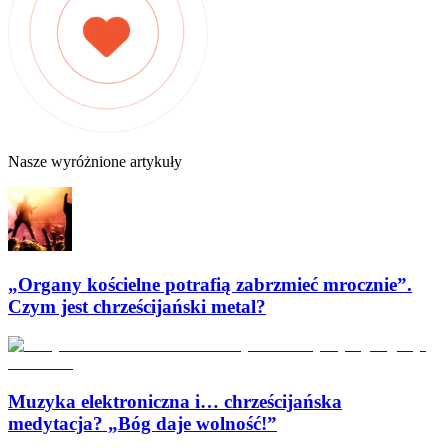
Nasze wyróżnione artykuły
„Organy kościelne potrafią zabrzmieć mrocznie”.
Czym jest chrześcijański metal?
Muzyka elektroniczna i… chrześcijańska
medytacja? „Bóg daje wolność!”