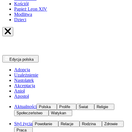
Kościół
Papież Leon XIV
Modlitwa
Dzieci
Edycja
polska
Adopcja
Uzależnienie
Nastolatek
Akceptacja
Anioł
Apostoł
Aktualności
Polska
Prolife
Świat
Religie
Społeczeństwo
Watykan
Styl życia
Powołanie
Relacje
Rodzina
Zdrowie
Praca