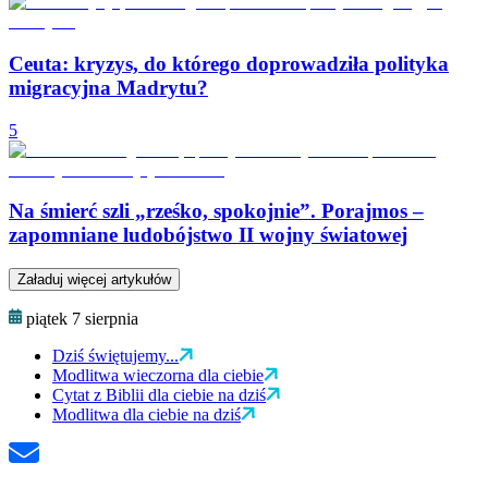
Ceuta: kryzys, do którego doprowadziła polityka
migracyjna Madrytu?
5
Na śmierć szli „rześko, spokojnie”. Porajmos –
zapomniane ludobójstwo II wojny światowej
Załaduj więcej artykułów
piątek 7 sierpnia
Dziś świętujemy...
Modlitwa wieczorna dla ciebie
Cytat z Biblii dla ciebie na dziś
Modlitwa dla ciebie na dziś