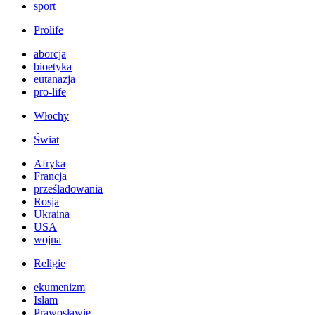
sport
Prolife
aborcja
bioetyka
eutanazja
pro-life
Włochy
Świat
Afryka
Francja
prześladowania
Rosja
Ukraina
USA
wojna
Religie
ekumenizm
Islam
Prawosławie