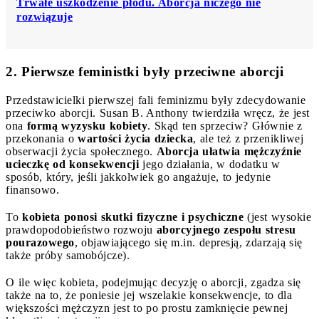
Trwałe uszkodzenie płodu. Aborcja niczego nie
rozwiązuje
2. Pierwsze feministki były przeciwne aborcji
Przedstawicielki pierwszej fali feminizmu były zdecydowanie
przeciwko aborcji. Susan B. Anthony twierdziła wręcz, że jest
ona
formą wyzysku kobiety
. Skąd ten sprzeciw? Głównie z
przekonania o
wartości życia dziecka
, ale też z przenikliwej
obserwacji życia społecznego.
Aborcja ułatwia mężczyźnie
ucieczkę od konsekwencji
jego działania, w dodatku w
sposób, który, jeśli jakkolwiek go angażuje, to jedynie
finansowo.
To
kobieta ponosi skutki fizyczne i psychiczne
(jest wysokie
prawdopodobieństwo rozwoju
aborcyjnego zespołu stresu
pourazowego
, objawiającego się m.in. depresją, zdarzają się
także próby samobójcze).
O ile więc kobieta, podejmując decyzję o aborcji, zgadza się
także na to, że poniesie jej wszelakie konsekwencje, to dla
większości mężczyzn jest to po prostu zamknięcie pewnej