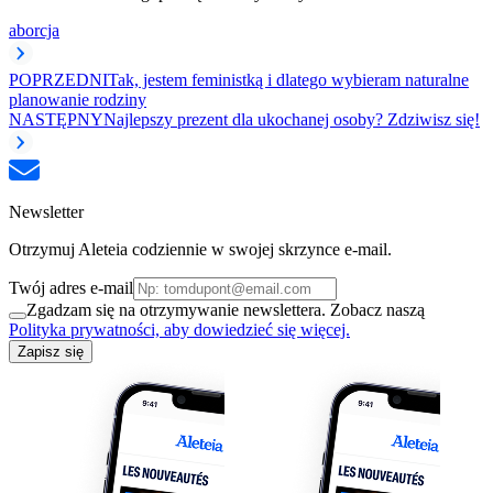
aborcja
POPRZEDNI
Tak, jestem feministką i dlatego wybieram naturalne
planowanie rodziny
NASTĘPNY
Najlepszy prezent dla ukochanej osoby? Zdziwisz się!
Newsletter
Otrzymuj Aleteia codziennie w swojej skrzynce e-mail.
Twój adres e-mail
Zgadzam się na otrzymywanie newslettera. Zobacz naszą
Polityka prywatności, aby dowiedzieć się więcej.
Zapisz się