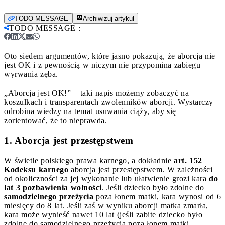
TODO MESSAGE
Archiwizuj artykuł
TODO MESSAGE
:
Oto siedem argumentów, które jasno pokazują, że aborcja nie
jest OK i z pewnością w niczym nie przypomina zabiegu
wyrwania zęba.
„Aborcja jest OK!” – taki napis możemy zobaczyć na
koszulkach i transparentach zwolenników aborcji. Wystarczy
odrobina wiedzy na temat usuwania ciąży, aby się
zorientować, że to nieprawda.
1. Aborcja jest przestępstwem
W świetle polskiego prawa karnego, a dokładnie
art. 152
Kodeksu karnego
aborcja jest przestępstwem. W zależności
od okoliczności za jej wykonanie lub ułatwienie grozi kara
do
lat 3 pozbawienia wolności
. Jeśli dziecko było zdolne do
samodzielnego przeżycia
poza łonem matki, kara wynosi od 6
miesięcy do 8 lat. Jeśli zaś w wyniku aborcji matka zmarła,
kara może wynieść nawet 10 lat (jeśli zabite dziecko było
zdolne do samodzielnego przeżycia poza łonem matki,