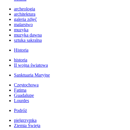
archeologia
architektura
galeria zdjęć
malarstwo
muzyka
muzyka dawna
sztuka sakralna
Historia
historia
II wojna światowa
Sanktuaria Maryjne
Częstochowa
Fatima
Guadalupe
Lourdes
Podróż
pielgrzymka
Ziemia Święta