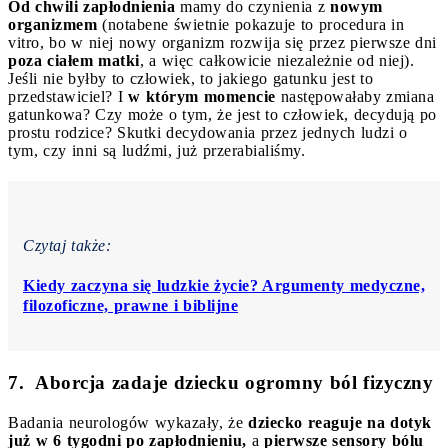
Od chwili zapłodnienia
mamy do czynienia z
nowym
organizmem
(notabene świetnie pokazuje to procedura in
vitro, bo w niej nowy organizm rozwija się przez pierwsze dni
poza ciałem matki
, a więc całkowicie niezależnie od niej).
Jeśli nie byłby to człowiek, to jakiego gatunku jest to
przedstawiciel? I
w którym momencie
następowałaby zmiana
gatunkowa? Czy może o tym, że jest to człowiek, decydują po
prostu rodzice? Skutki decydowania przez jednych ludzi o
tym, czy inni są ludźmi, już przerabialiśmy.
Czytaj także:
Kiedy zaczyna się ludzkie życie? Argumenty medyczne,
filozoficzne, prawne i biblijne
7. Aborcja zadaje dziecku ogromny ból fizyczny
Badania neurologów wykazały, że
dziecko reaguje na dotyk
już w 6 tygodni po zapłodnieniu,
a
pierwsze sensory bólu