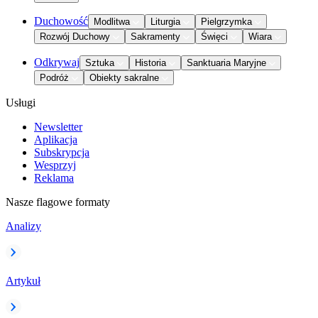
Duchowość
Modlitwa
Liturgia
Pielgrzymka
Rozwój Duchowy
Sakramenty
Święci
Wiara
Odkrywaj
Sztuka
Historia
Sanktuaria Maryjne
Podróż
Obiekty sakralne
Usługi
Newsletter
Aplikacja
Subskrypcja
Wesprzyj
Reklama
Nasze flagowe formaty
Analizy
Artykuł