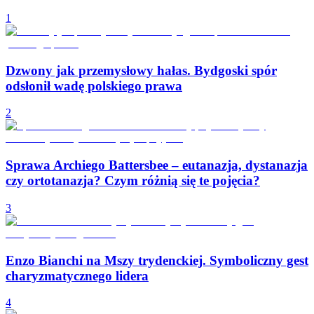
1
Dzwony jak przemysłowy hałas. Bydgoski spór
odsłonił wadę polskiego prawa
2
Sprawa Archiego Battersbee – eutanazja, dystanazja
czy ortotanazja? Czym różnią się te pojęcia?
3
Enzo Bianchi na Mszy trydenckiej. Symboliczny gest
charyzmatycznego lidera
4