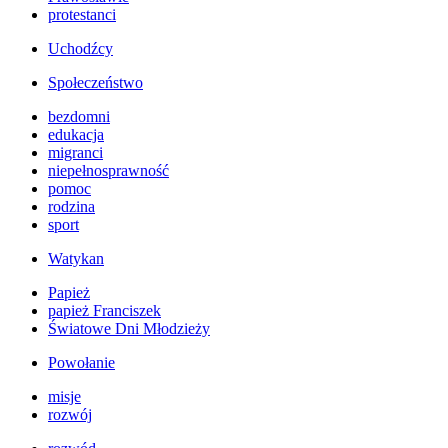
protestanci
Uchodźcy
Społeczeństwo
bezdomni
edukacja
migranci
niepełnosprawność
pomoc
rodzina
sport
Watykan
Papież
papież Franciszek
Światowe Dni Młodzieży
Powołanie
misje
rozwój