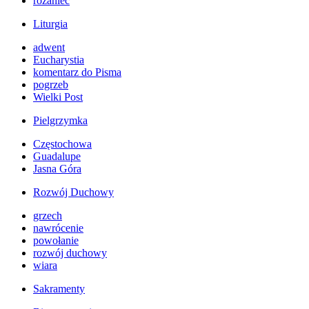
różaniec
Liturgia
adwent
Eucharystia
komentarz do Pisma
pogrzeb
Wielki Post
Pielgrzymka
Częstochowa
Guadalupe
Jasna Góra
Rozwój Duchowy
grzech
nawrócenie
powołanie
rozwój duchowy
wiara
Sakramenty