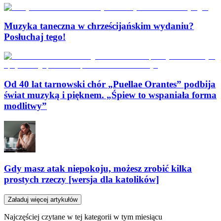
Muzyka taneczna w chrześcijańskim wydaniu?
Posłuchaj tego!
Od 40 lat tarnowski chór „Puellae Orantes” podbija
świat muzyką i pięknem. „Śpiew to wspaniała forma
modlitwy”
Gdy masz atak niepokoju, możesz zrobić kilka
prostych rzeczy [wersja dla katolików]
Załaduj więcej artykułów
Najczęściej czytane w tej kategorii w tym miesiącu