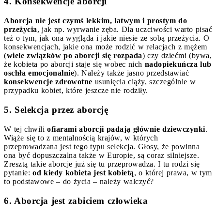
4. Konsekwencje aborcji
Aborcja nie jest czymś lekkim, łatwym i prostym do
przeżycia
, jak np. wyrwanie zęba. Dla uczciwości warto pisać
też o tym, jak ona wygląda i jakie niesie ze sobą przeżycia. O
konsekwencjach, jakie ona może rodzić w relacjach z mężem
(
wiele związków po aborcji się rozpada
) czy dziećmi (bywa,
że kobieta po aborcji staje się wobec nich
nadopiekuńcza lub
oschła emocjonalnie
). Należy także jasno przedstawiać
konsekwencje zdrowotne
usunięcia ciąży, szczególnie w
przypadku kobiet, które jeszcze nie rodziły.
5. Selekcja przez aborcję
W tej chwili
ofiarami aborcji padają głównie dziewczynki
.
Wiąże się to z mentalnością krajów, w których
przeprowadzana jest tego typu selekcja. Głosy, że powinna
ona być dopuszczalna także w Europie, są coraz silniejsze.
Zresztą takie aborcje już się tu przeprowadza. I tu rodzi się
pytanie:
od kiedy kobieta jest kobietą
, o której prawa, w tym
to podstawowe – do życia – należy walczyć?
6. Aborcja jest zabiciem człowieka