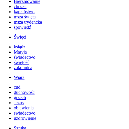
Bierzmowanie
chrzest
kapłaństwo
msza święta
msza trydencka
spowiedź
Święci
ksiądz
Maryja
świadectwo
świętość
zakonnica
Wiara
cud
duchowość
grzech
Jezus
objawienia
świadectwo
uzdrowienie
Sztuka