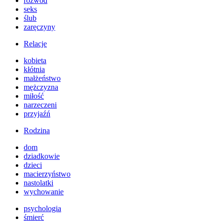
rozwód
seks
ślub
zaręczyny
Relacje
kobieta
kłótnia
małżeństwo
mężczyzna
miłość
narzeczeni
przyjaźń
Rodzina
dom
dziadkowie
dzieci
macierzyństwo
nastolatki
wychowanie
psychologia
śmierć