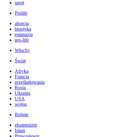
sport
Prolife
aborcja
bioetyka
eutanazja
pro-life
Włochy
Świat
Afryka
Francja
prześladowania
Rosja
Ukraina
USA
wojna
Religie
ekumenizm
Islam
Prawosławie