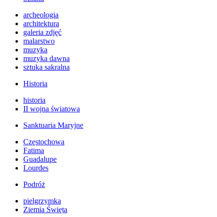
archeologia
architektura
galeria zdjęć
malarstwo
muzyka
muzyka dawna
sztuka sakralna
Historia
historia
II wojna światowa
Sanktuaria Maryjne
Częstochowa
Fatima
Guadalupe
Lourdes
Podróż
pielgrzymka
Ziemia Święta