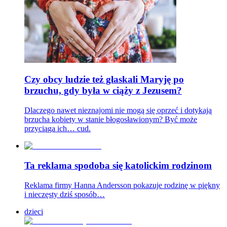
Czy obcy ludzie też głaskali Maryję po
brzuchu, gdy była w ciąży z Jezusem?
Dlaczego nawet nieznajomi nie mogą się oprzeć i dotykają
brzucha kobiety w stanie błogosławionym? Być może
przyciąga ich… cud.
Ta reklama spodoba się katolickim rodzinom
Reklama firmy Hanna Andersson pokazuje rodzinę w piękny
i nieczęsty dziś sposób…
dzieci