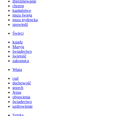
Bierzmowanie
chrzest
kapłaństwo
msza święta
msza trydencka
spowiedź
Święci
ksiądz
Maryja
świadectwo
świętość
zakonnica
Wiara
cud
duchowość
grzech
Jezus
objawienia
świadectwo
uzdrowienie
Sztuka