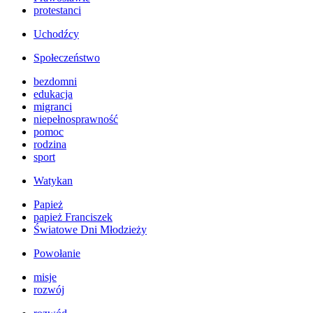
protestanci
Uchodźcy
Społeczeństwo
bezdomni
edukacja
migranci
niepełnosprawność
pomoc
rodzina
sport
Watykan
Papież
papież Franciszek
Światowe Dni Młodzieży
Powołanie
misje
rozwój