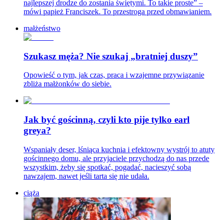
najlepszej drodze do zostania świętymi. To takie proste” –
mówi papież Franciszek. To przestroga przed obmawianiem.
małżeństwo
Szukasz męża? Nie szukaj „bratniej duszy”
Opowieść o tym, jak czas, praca i wzajemne przywiązanie
zbliża małżonków do siebie.
Jak być gościnną, czyli kto pije tylko earl
greya?
Wspaniały deser, lśniąca kuchnia i efektowny wystrój to atuty
gościnnego domu, ale przyjaciele przychodzą do nas przede
wszystkim, żeby się spotkać, pogadać, nacieszyć sobą
nawzajem, nawet jeśli tarta się nie udała.
ciąża