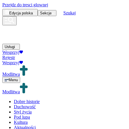
Przejdz do tresci glownej
Szukaj
Edycja
polska
Sekcje
Usługi
Wesprzyj
Rejestr
Wesprzyj
Modlitwa
Menu
Modlitwa
Dobre historie
Duchowość
Styl życia
Pod lupą
Kultura
Aktualności