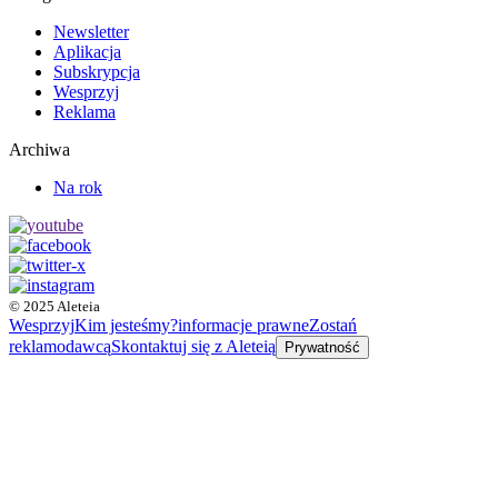
Newsletter
Aplikacja
Subskrypcja
Wesprzyj
Reklama
Archiwa
Na rok
© 2025 Aleteia
Wesprzyj
Kim jesteśmy?
informacje prawne
Zostań
reklamodawcą
Skontaktuj się z Aleteią
Prywatność