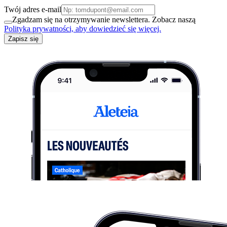
Twój adres e-mail
Zgadzam się na otrzymywanie newslettera. Zobacz naszą
Polityka prywatności, aby dowiedzieć się więcej.
Zapisz się