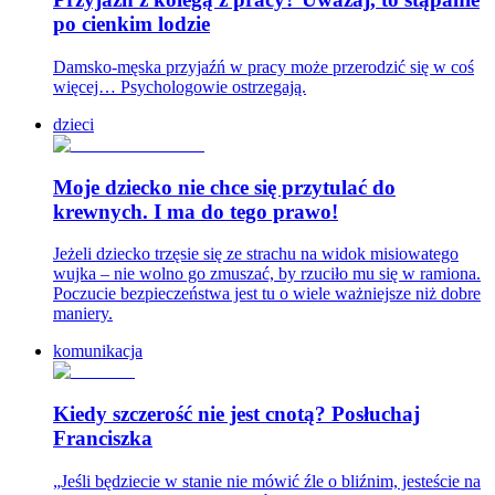
po cienkim lodzie
Damsko-męska przyjaźń w pracy może przerodzić się w coś
więcej… Psychologowie ostrzegają.
dzieci
Moje dziecko nie chce się przytulać do
krewnych. I ma do tego prawo!
Jeżeli dziecko trzęsie się ze strachu na widok misiowatego
wujka – nie wolno go zmuszać, by rzuciło mu się w ramiona.
Poczucie bezpieczeństwa jest tu o wiele ważniejsze niż dobre
maniery.
komunikacja
Kiedy szczerość nie jest cnotą? Posłuchaj
Franciszka
„Jeśli będziecie w stanie nie mówić źle o bliźnim, jesteście na