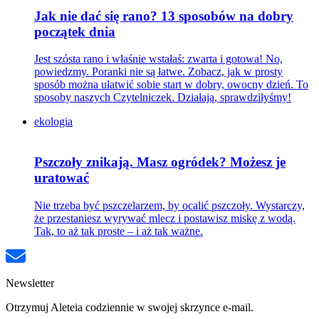
Jak nie dać się rano? 13 sposobów na dobry
początek dnia
Jest szósta rano i właśnie wstałaś: zwarta i gotowa! No,
powiedzmy. Poranki nie są łatwe. Zobacz, jak w prosty
sposób można ułatwić sobie start w dobry, owocny dzień. To
sposoby naszych Czytelniczek. Działają, sprawdziłyśmy!
ekologia
Pszczoły znikają. Masz ogródek? Możesz je
uratować
Nie trzeba być pszczelarzem, by ocalić pszczoły. Wystarczy,
że przestaniesz wyrywać mlecz i postawisz miskę z wodą.
Tak, to aż tak proste – i aż tak ważne.
Newsletter
Otrzymuj Aleteia codziennie w swojej skrzynce e-mail.