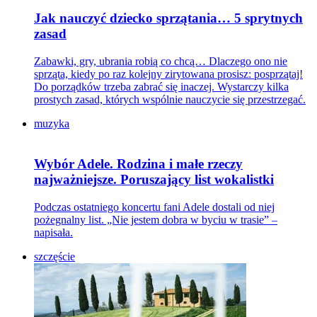
Jak nauczyć dziecko sprzątania… 5 sprytnych
zasad
Zabawki, gry, ubrania robią co chcą… Dlaczego ono nie
sprząta, kiedy po raz kolejny zirytowana prosisz: posprzątaj!
Do porządków trzeba zabrać się inaczej. Wystarczy kilka
prostych zasad, których wspólnie nauczycie się przestrzegać.
muzyka
Wybór Adele. Rodzina i małe rzeczy
najważniejsze. Poruszający list wokalistki
Podczas ostatniego koncertu fani Adele dostali od niej
pożegnalny list. „Nie jestem dobra w byciu w trasie” –
napisała.
szczęście