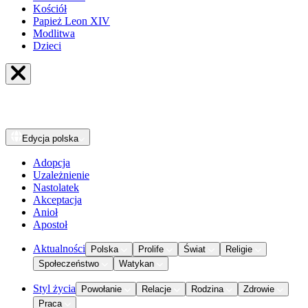
Kościół
Papież Leon XIV
Modlitwa
Dzieci
Edycja
polska
Adopcja
Uzależnienie
Nastolatek
Akceptacja
Anioł
Apostoł
Aktualności
Polska
Prolife
Świat
Religie
Społeczeństwo
Watykan
Styl życia
Powołanie
Relacje
Rodzina
Zdrowie
Praca