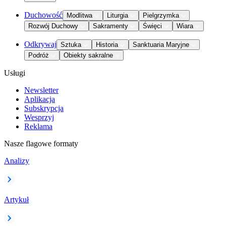
Duchowość
Modlitwa
Liturgia
Pielgrzymka
Rozwój Duchowy
Sakramenty
Święci
Wiara
Odkrywaj
Sztuka
Historia
Sanktuaria Maryjne
Podróż
Obiekty sakralne
Usługi
Newsletter
Aplikacja
Subskrypcja
Wesprzyj
Reklama
Nasze flagowe formaty
Analizy
Artykuł