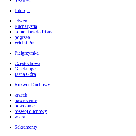
różaniec
Liturgia
adwent
Eucharystia
komentarz do Pisma
pogrzeb
Wielki Post
Pielgrzymka
Częstochowa
Guadalupe
Jasna Góra
Rozwój Duchowy
grzech
nawrócenie
powołanie
rozwój duchowy
wiara
Sakramenty