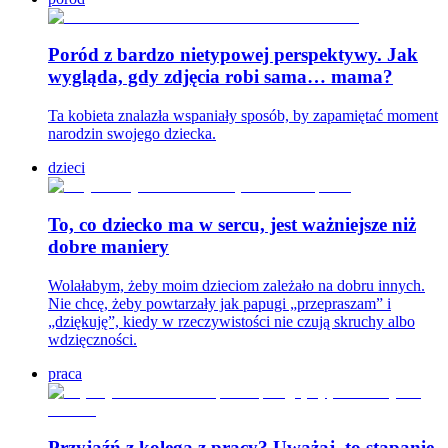
Poród z bardzo nietypowej perspektywy. Jak
wygląda, gdy zdjęcia robi sama… mama?
Ta kobieta znalazła wspaniały sposób, by zapamiętać moment
narodzin swojego dziecka.
dzieci
To, co dziecko ma w sercu, jest ważniejsze niż
dobre maniery
Wolałabym, żeby moim dzieciom zależało na dobru innych.
Nie chcę, żeby powtarzały jak papugi „przepraszam” i
„dziękuję”, kiedy w rzeczywistości nie czują skruchy albo
wdzięczności.
praca
Przyjaźń z kolegą z pracy? Uważaj, to stąpanie