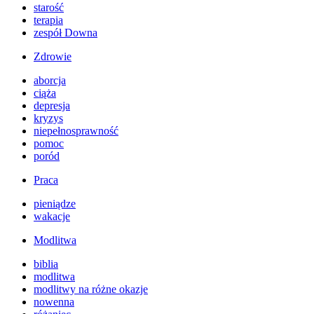
starość
terapia
zespół Downa
Zdrowie
aborcja
ciąża
depresja
kryzys
niepełnosprawność
pomoc
poród
Praca
pieniądze
wakacje
Modlitwa
biblia
modlitwa
modlitwy na różne okazje
nowenna