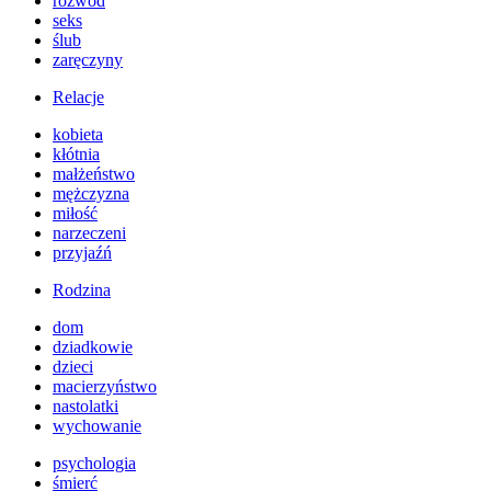
rozwód
seks
ślub
zaręczyny
Relacje
kobieta
kłótnia
małżeństwo
mężczyzna
miłość
narzeczeni
przyjaźń
Rodzina
dom
dziadkowie
dzieci
macierzyństwo
nastolatki
wychowanie
psychologia
śmierć