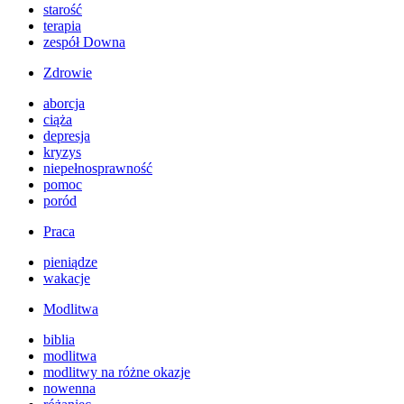
starość
terapia
zespół Downa
Zdrowie
aborcja
ciąża
depresja
kryzys
niepełnosprawność
pomoc
poród
Praca
pieniądze
wakacje
Modlitwa
biblia
modlitwa
modlitwy na różne okazje
nowenna