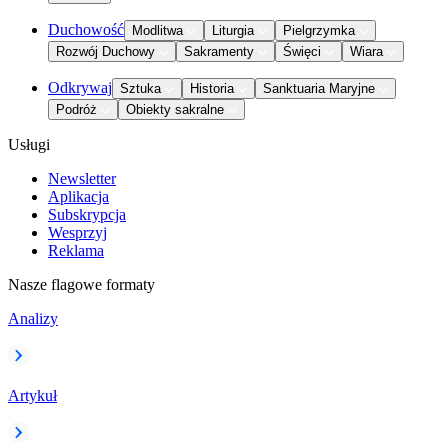
Duchowość
Modlitwa
Liturgia
Pielgrzymka
Rozwój Duchowy
Sakramenty
Święci
Wiara
Odkrywaj
Sztuka
Historia
Sanktuaria Maryjne
Podróż
Obiekty sakralne
Usługi
Newsletter
Aplikacja
Subskrypcja
Wesprzyj
Reklama
Nasze flagowe formaty
Analizy
Artykuł