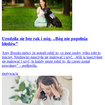
Urodziła się bez rąk i nóg. „Bóg nie popełnia
błędów”
Amy Brooks mówi, że potrafi robić to, co inne osoby, tylko robi to
inaczej. Niedawno nauczyła się malować i szyć. „Jeśli ja nauczyłam
się malować i szyć, to każdy może robić to, do czego został
powołany” – podkreśla.
motywacja