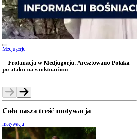
Medjugorju
m
Profanacja w Medjugorju. Aresztowano Polaka
po ataku na sanktuarium
Cała nasza treść motywacja
motywacja