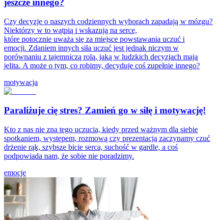
jeszcze innego?
Czy decyzje o naszych codziennych wyborach zapadają w mózgu?
Niektórzy w to wątpią i wskazują na serce,
które potocznie uważa się za miejsce powstawania uczuć i
emocji. Zdaniem innych siła uczuć jest jednak niczym w
porównaniu z tajemniczą rolą, jaką w ludzkich decyzjach mają
jelita. A może o tym, co robimy, decyduje coś zupełnie innego?
motywacja
Paraliżuje cię stres? Zamień go w siłę i motywację!
Kto z nas nie zna tego uczucia, kiedy przed ważnym dla siebie
spotkaniem, występem, rozmową czy prezentacją zaczynamy czuć
drżenie rąk, szybsze bicie serca, suchość w gardle, a coś
podpowiada nam, że sobie nie poradzimy.
emocje