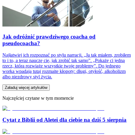
Jak odróżnić prawdziwego coacha od
pseudocoacha?
Najłatwiej ich rozpoznać po stylu narracji. „Ja tak miałem, zrobiłem
to i to, a teraz nauczę cię, jak zrobić tak samo”. „Pokażę ci jedną
rzecz, która rozwiąże wszystkie twoje problemy”. Do jednego
worka wpadają tutaj rozmaite kłopoty: długi, otyłość, alkoholizm
albo niezdrowy styl życia.
Załaduj więcej artykułów
Najczęściej czytane w tym momencie
Cytat z Biblii od Aletei dla ciebie na dziś 5 sierpnia