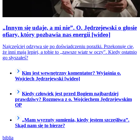
„Innym się udaje, a mi nie”. O. Jędrzejewski o głosie
ofiary, który pozbawia nas energii [wideo]
Najczęściej odzywa się po doświadczeniu porażki. Przekonuje cię,
że inni mają lepiej, a tobie to „zawsze wiatr w oczy". Kiedy ostatnio
go słyszałeś?
Kim jest wewnętrzny komentator? Wyjaśnia o.
Wojciech Jędrzejewski [wideo]
Kiedy człowiek jest przed Bogiem najbardziej
prawdziwy? Rozmowa z o. Wojciechem Jędrzejewskim
OP
„Mam wyrzuty sumienia, kiedy jestem szczęśliwa”.
Skąd nam się to bierze?
biblia