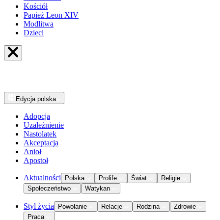
Kościół
Papież Leon XIV
Modlitwa
Dzieci
Edycja
polska
Adopcja
Uzależnienie
Nastolatek
Akceptacja
Anioł
Apostoł
Aktualności
Polska
Prolife
Świat
Religie
Społeczeństwo
Watykan
Styl życia
Powołanie
Relacje
Rodzina
Zdrowie
Praca