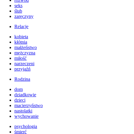
rozwód
seks
ślub
zaręczyny
Relacje
kobieta
kłótnia
małżeństwo
mężczyzna
miłość
narzeczeni
przyjaźń
Rodzina
dom
dziadkowie
dzieci
macierzyństwo
nastolatki
wychowanie
psychologia
śmierć