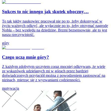
Sukces to nic innego jak skutek uboczny…
To tak jakby naukowiec pracował nie po to, żeby dokonywać w
życiu ważnych odkryć, ale wyłącznie po to, żeby otrzymać nagrodę
Nobla – bez względu na dziedzinę. Brzmi bezsensownie, ale to jest
nasza rzeczywistość.
góry
Czego uczą mnie góry?
Z każdym zdobytym szczytem coraz mocniej odkrywam, że wiele
ze wskazówek udzielanych mi w górach przez bardziej
doświadczonych przyjaciół można z powodzeniem zastosować na
nizinach, mierząc się z wyzwaniami codzienności.
motywacja