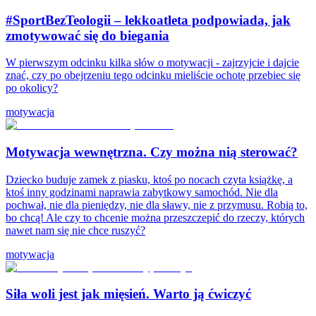
#SportBezTeologii – lekkoatleta podpowiada, jak
zmotywować się do biegania
W pierwszym odcinku kilka słów o motywacji - zajrzyjcie i dajcie
znać, czy po obejrzeniu tego odcinku mieliście ochotę przebiec się
po okolicy?
motywacja
Motywacja wewnętrzna. Czy można nią sterować?
Dziecko buduje zamek z piasku, ktoś po nocach czyta książkę, a
ktoś inny godzinami naprawia zabytkowy samochód. Nie dla
pochwał, nie dla pieniędzy, nie dla sławy, nie z przymusu. Robią to,
bo chcą! Ale czy to chcenie można przeszczepić do rzeczy, których
nawet nam się nie chce ruszyć?
motywacja
Siła woli jest jak mięsień. Warto ją ćwiczyć