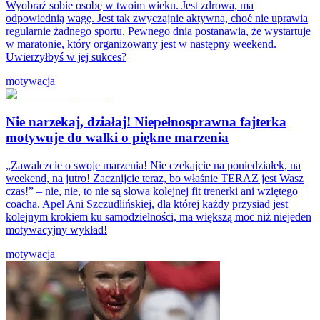
Wyobraź sobie osobę w twoim wieku. Jest zdrowa, ma
odpowiednią wagę. Jest tak zwyczajnie aktywna, choć nie uprawia
regularnie żadnego sportu. Pewnego dnia postanawia, że wystartuje
w maratonie, który organizowany jest w następny weekend.
Uwierzyłbyś w jej sukces?
motywacja
Nie narzekaj, działaj! Niepełnosprawna fajterka
motywuje do walki o piękne marzenia
„Zawalczcie o swoje marzenia! Nie czekajcie na poniedziałek, na
weekend, na jutro! Zacznijcie teraz, bo właśnie TERAZ jest Wasz
czas!” – nie, nie, to nie są słowa kolejnej fit trenerki ani wziętego
coacha. Apel Ani Szczudlińskiej, dla której każdy przysiad jest
kolejnym krokiem ku samodzielności, ma większą moc niż niejeden
motywacyjny wykład!
motywacja