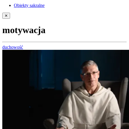
Obiekty sakralne
✕
motywacja
duchowość