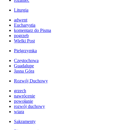
różaniec
Liturgia
adwent
Eucharystia
komentarz do Pisma
pogrzeb
Wielki Post
Pielgrzymka
Częstochowa
Guadalupe
Jasna Góra
Rozwój Duchowy
grzech
nawrócenie
powołanie
rozwój duchowy
wiara
Sakramenty