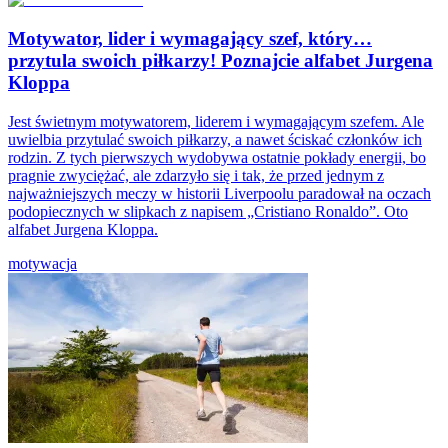
Motywator, lider i wymagający szef, który…
przytula swoich piłkarzy! Poznajcie alfabet Jurgena
Kloppa
Jest świetnym motywatorem, liderem i wymagającym szefem. Ale
uwielbia przytulać swoich piłkarzy, a nawet ściskać członków ich
rodzin. Z tych pierwszych wydobywa ostatnie pokłady energii, bo
pragnie zwyciężać, ale zdarzyło się i tak, że przed jednym z
najważniejszych meczy w historii Liverpoolu paradował na oczach
podopiecznych w slipkach z napisem „Cristiano Ronaldo”. Oto
alfabet Jurgena Kloppa.
motywacja