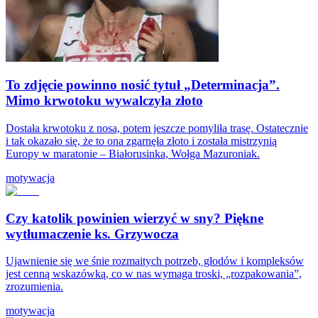
To zdjęcie powinno nosić tytuł „Determinacja”.
Mimo krwotoku wywalczyła złoto
Dostała krwotoku z nosa, potem jeszcze pomyliła trasę. Ostatecznie
i tak okazało się, że to ona zgarnęła złoto i została mistrzynią
Europy w maratonie – Białorusinka, Wołga Mazuroniak.
motywacja
Czy katolik powinien wierzyć w sny? Piękne
wytłumaczenie ks. Grzywocza
Ujawnienie się we śnie rozmaitych potrzeb, głodów i kompleksów
jest cenną wskazówką, co w nas wymaga troski, „rozpakowania”,
zrozumienia.
motywacja