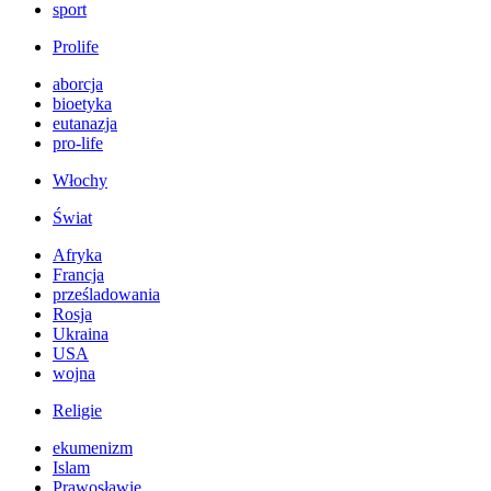
sport
Prolife
aborcja
bioetyka
eutanazja
pro-life
Włochy
Świat
Afryka
Francja
prześladowania
Rosja
Ukraina
USA
wojna
Religie
ekumenizm
Islam
Prawosławie