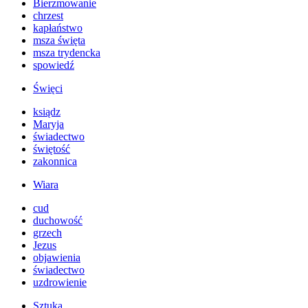
Bierzmowanie
chrzest
kapłaństwo
msza święta
msza trydencka
spowiedź
Święci
ksiądz
Maryja
świadectwo
świętość
zakonnica
Wiara
cud
duchowość
grzech
Jezus
objawienia
świadectwo
uzdrowienie
Sztuka