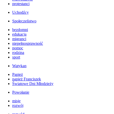
protestanci
Uchodźcy
Społeczeństwo
bezdomni
edukacja
migranci
niepełnosprawność
pomoc
rodzina
sport
Watykan
Papież
papież Franciszek
Światowe Dni Młodzieży
Powołanie
misje
rozwój