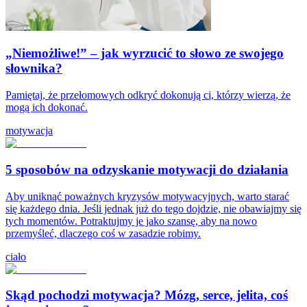
„Niemożliwe!” – jak wyrzucić to słowo ze swojego
słownika?
Pamiętaj, że przełomowych odkryć dokonują ci, którzy wierzą, że
mogą ich dokonać.
motywacja
5 sposobów na odzyskanie motywacji do działania
Aby uniknąć poważnych kryzysów motywacyjnych, warto starać
się każdego dnia. Jeśli jednak już do tego dojdzie, nie obawiajmy się
tych momentów. Potraktujmy je jako szansę, aby na nowo
przemyśleć, dlaczego coś w zasadzie robimy.
ciało
Skąd pochodzi motywacja? Mózg, serce, jelita, coś