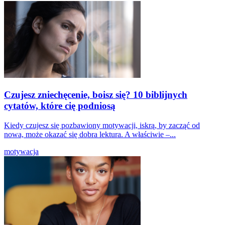
Czujesz zniechęcenie, boisz się? 10 biblijnych
cytatów, które cię podniosą
Kiedy czujesz się pozbawiony motywacji, iskrą, by zacząć od
nowa, może okazać się dobra lektura. A właściwie –...
motywacja