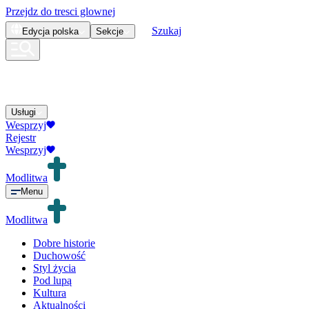
Przejdz do tresci glownej
Szukaj
Edycja
polska
Sekcje
Usługi
Wesprzyj
Rejestr
Wesprzyj
Modlitwa
Menu
Modlitwa
Dobre historie
Duchowość
Styl życia
Pod lupą
Kultura
Aktualności