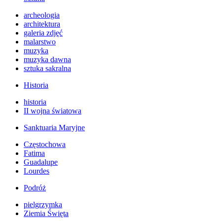
archeologia
architektura
galeria zdjęć
malarstwo
muzyka
muzyka dawna
sztuka sakralna
Historia
historia
II wojna światowa
Sanktuaria Maryjne
Częstochowa
Fatima
Guadalupe
Lourdes
Podróż
pielgrzymka
Ziemia Święta